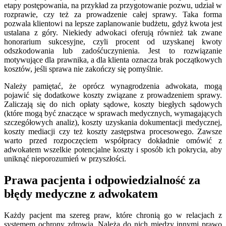
etapy postępowania, na przykład za przygotowanie pozwu, udział w
rozprawie, czy też za prowadzenie całej sprawy. Taka forma
pozwala klientowi na lepsze zaplanowanie budżetu, gdyż kwota jest
ustalana z góry. Niekiedy adwokaci oferują również tak zwane
honorarium sukcesyjne, czyli procent od uzyskanej kwoty
odszkodowania lub zadośćuczynienia. Jest to rozwiązanie
motywujące dla prawnika, a dla klienta oznacza brak początkowych
kosztów, jeśli sprawa nie zakończy się pomyślnie.
Należy pamiętać, że oprócz wynagrodzenia adwokata, mogą
pojawić się dodatkowe koszty związane z prowadzeniem sprawy.
Zaliczają się do nich opłaty sądowe, koszty biegłych sądowych
(które mogą być znaczące w sprawach medycznych, wymagających
szczegółowych analiz), koszty uzyskania dokumentacji medycznej,
koszty mediacji czy też koszty zastępstwa procesowego. Zawsze
warto przed rozpoczęciem współpracy dokładnie omówić z
adwokatem wszelkie potencjalne koszty i sposób ich pokrycia, aby
uniknąć nieporozumień w przyszłości.
Prawa pacjenta i odpowiedzialność za
błędy medyczne z adwokatem
Każdy pacjent ma szereg praw, które chronią go w relacjach z
systemem ochrony zdrowia. Należą do nich między innymi prawo