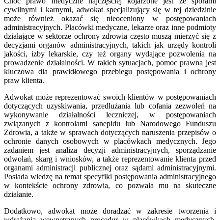
Choć prawo medyczne najczęściej kojarzone jest ze sporami
cywilnymi i karnymi, adwokat specjalizujący się w tej dziedzinie
może również okazać się nieoceniony w postępowaniach
administracyjnych. Placówki medyczne, lekarze oraz inne podmioty
działające w sektorze ochrony zdrowia często muszą mierzyć się z
decyzjami organów administracyjnych, takich jak urzędy kontroli
jakości, izby lekarskie, czy też organy wydające pozwolenia na
prowadzenie działalności. W takich sytuacjach, pomoc prawna jest
kluczowa dla prawidłowego przebiegu postępowania i ochrony
praw klienta.
Adwokat może reprezentować swoich klientów w postępowaniach
dotyczących uzyskiwania, przedłużania lub cofania zezwoleń na
wykonywanie działalności leczniczej, w postępowaniach
związanych z kontrolami sanepidu lub Narodowego Funduszu
Zdrowia, a także w sprawach dotyczących naruszenia przepisów o
ochronie danych osobowych w placówkach medycznych. Jego
zadaniem jest analiza decyzji administracyjnych, sporządzanie
odwołań, skarg i wniosków, a także reprezentowanie klienta przed
organami administracji publicznej oraz sądami administracyjnymi.
Posiada wiedzę na temat specyfiki postępowania administracyjnego
w kontekście ochrony zdrowia, co pozwala mu na skuteczne
działanie.
Dodatkowo, adwokat może doradzać w zakresie tworzenia i
wdrażania wewnętrznych procedur w placówkach medycznych,