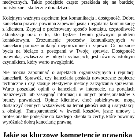
medycznych. Takie podejście często przekłada się na bardziej
holistyczne i skuteczne doradztwo.
Kolejnym ważnym aspektem jest komunikacja i dostępność. Dobra
kancelaria prawna powinna zapewnić jasną i regularną komunikację
z klientem. Zapytaj o preferowany sposób kontaktu, częstotliwość
aktualizacji oraz o to, kto będzie Twoim głównym punktem
kontaktowym. Zrozumienie procesów komunikacyjnych w
kancelarii pomoże uniknąć nieporozumień i zapewni Ci poczucie
bycia na bieżąco z postępami w Twojej sprawie. Dostępność
prawnika, zwłaszcza w pilnych sytuacjach, jest również istotnym
czynnikiem, który warto uwzględnić.
Nie można zapominać o aspektach organizacyjnych i reputacji
kancelarii. Sprawdź, czy kancelaria posiada nowoczesne zaplecze
techniczne i czy stosuje efektywne metody zarządzania sprawami.
Warto poszukać opinii o kancelarii w internecie, na portalach
branżowych lub zasięgnąć informacji u innych profesjonalistów z
branży prawniczej. Opinie klientów, choć subiektywne, mogą
dostarczyć cennych wskazówek na temat jakości usług i satysfakcji
z obsługi. Transparentność w kwestii kosztów, jasne umowy i
profesjonalne podejście do każdego klienta to cechy, które powinny
wyróżniać dobrą kancelarię prawną.
Jakie są kluczowe kompetencje prawnika