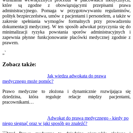
które są zgodne z obowiązującymi przepisami prawa
administracyjnego. Pomaga w przygotowywaniu regulaminów,
polityk bezpieczeństwa, umów z pacjentami i personelem, a także w
zakresie spełniania wymogów formalnych przy prowadzeniu
dokumentacji medycznej. W ten sposób adwokat przyczynia się do
minimalizacji ryzyka powstania sporów administracyjnych i
zapewnia płynne funkcjonowanie placówki medycznej zgodnie z
prawem.
„`
Zobacz także:
Nawigacja
Jak wiedza adwokata do prawa
medycznego może pomóc?
wpisu
Prawo medyczne to złożona i dynamicznie rozwijająca się
dziedzina, która reguluje relacje między pacjentami,
pracownikami…
Adwokat do prawa medycznego - kiedy po
niego sięgnąć oraz w jaki sposób go znaleźć?