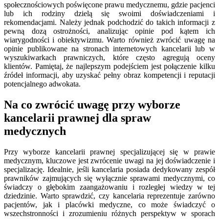
społecznościowych poświęcone prawu medycznemu, gdzie pacjenci
lub ich rodziny dzielą się swoimi doświadczeniami i
rekomendacjami. Należy jednak podchodzić do takich informacji z
pewną dozą ostrożności, analizując opinie pod kątem ich
wiarygodności i obiektywizmu. Warto również zwrócić uwagę na
opinie publikowane na stronach internetowych kancelarii lub w
wyszukiwarkach prawniczych, które często agregują oceny
klientów. Pamiętaj, że najlepszym podejściem jest połączenie kilku
źródeł informacji, aby uzyskać pełny obraz kompetencji i reputacji
potencjalnego adwokata.
Na co zwrócić uwagę przy wyborze
kancelarii prawnej dla spraw
medycznych
Przy wyborze kancelarii prawnej specjalizującej się w prawie
medycznym, kluczowe jest zwrócenie uwagi na jej doświadczenie i
specjalizację. Idealnie, jeśli kancelaria posiada dedykowany zespół
prawników zajmujących się wyłącznie sprawami medycznymi, co
świadczy o głębokim zaangażowaniu i rozległej wiedzy w tej
dziedzinie. Warto sprawdzić, czy kancelaria reprezentuje zarówno
pacjentów, jak i placówki medyczne, co może świadczyć o
wszechstronności i zrozumieniu różnych perspektyw w sporach