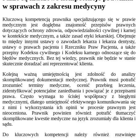
w sprawach z zakresu medycyny
Kluczową kompetencją prawnika specjalizującego się w prawie
medycznym jest dogłębna znajomość przepisów prawnych
dotyczących ochrony zdrowia, odpowiedzialności cywilnej i karnej
w kontekście medycznym, a także zasad etyki lekarskiej. Obejmuje
to między innymi ustawy o zawodach lekarza i lekarza dentysty,
ustawy o prawach pacjenta i Rzeczniku Praw Pacjenta, a także
przepisy Kodeksu cywilnego i Kodeksu karnego odnoszące się do
błędów medycznych. Bez tej wiedzy, prawnik nie będzie w stanie
skutecznie doradzać ani reprezentować klienta.
Kolejną ważną umiejętnością jest zdolność do analizy
skomplikowanej dokumentacji medycznej. Prawnik musi potrafić
zrozumieć terminy medyczne, ocenić przebieg leczenia,
zidentyfikować potencjalne zaniedbania i powiązać je z przepisami
prawa. Często wymaga to ścisłej współpracy z biegłymi
medycznymi, dlatego umiejętność efektywnego komunikowania się
z nimi i wykorzystania ich opinii w procesie prawnym jest
nieoceniona. Prawnik powinien również potrafić tłumaczyć
skomplikowane kwestie medyczne na język zrozumiały dla klienta i
sądu.
Do kluczowych kompetencji należy również rozwinięte