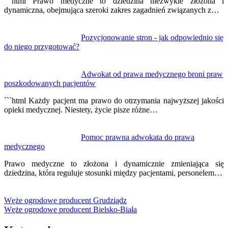
```html Prawo medyczne to dziedzina niezwykle złożona i
dynamiczna, obejmująca szeroki zakres zagadnień związanych z…
Pozycjonowanie stron - jak odpowiednio się
do niego przygotować?
Adwokat od prawa medycznego broni praw
poszkodowanych pacjentów
```html Każdy pacjent ma prawo do otrzymania najwyższej jakości
opieki medycznej. Niestety, życie pisze różne…
Pomoc prawna adwokata do prawa
medycznego
Prawo medyczne to złożona i dynamicznie zmieniająca się
dziedzina, która reguluje stosunki między pacjentami, personelem…
Węże ogrodowe producent Grudziądz
Węże ogrodowe producent Bielsko-Biała