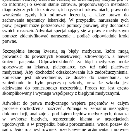
do informacji o swoim stanie zdrowia, proponowanych metodach
diagnostycznych i leczniczych, ich ryzyku i rokowaniach, prawo do
wyrażenia zgody lub odmowy leczenia, a także prawo do
zachowania tajemnicy lekarskiej. W przypadku naruszenia tych
praw, pacjent może potrzebować pomocy prawnej, aby dochodzić
swoich roszczeń. Adwokat specjalizujący się w prawie medycznym
pomoże zidentyfikować naruszenie i podjąć odpowiednie kroki
prawne.
Szczególnie istotną kwestią są błędy medyczne, które mogą
prowadzić do poważnych konsekwencji zdrowotnych, a nawet
śmierci pacjenta. Odpowiedzialność za błąd medyczny może
spoczywać na lekarzu, pielęgniarce, czy też całej placówce
medycznej. Aby dochodzić odszkodowania lub zadośćuczynienia,
konieczne jest udowodnienie, że doszło do zaniedbania, że
zaniedbanie to było przyczyną szkody, oraz że szkoda jest
adekwatna do poniesionego uszczerbku. Proces ten jest często
skomplikowany i wymaga współpracy z biegłymi medycznymi.
Adwokat do prawa medycznego wspiera pacjentów w całym
procesie dochodzenia roszczeń. Pomaga w zebraniu niezbędnej
dokumentacji, analizuje ją pod kątem błędów medycznych, doradza
w wyborze biegłych, reprezentuje klienta w negocjacjach
ugodowych, a w przypadku braku porozumienia, wnosi pozew do
sądu. Jego rolą jest również przedstawienie argumentacji prawnej