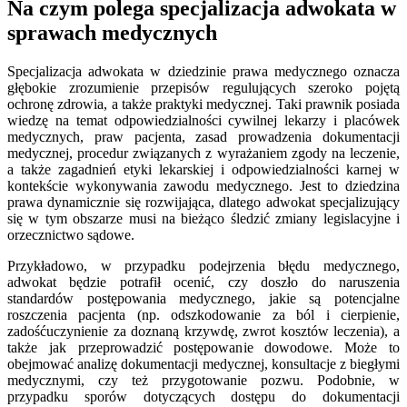
Na czym polega specjalizacja adwokata w
sprawach medycznych
Specjalizacja adwokata w dziedzinie prawa medycznego oznacza
głębokie zrozumienie przepisów regulujących szeroko pojętą
ochronę zdrowia, a także praktyki medycznej. Taki prawnik posiada
wiedzę na temat odpowiedzialności cywilnej lekarzy i placówek
medycznych, praw pacjenta, zasad prowadzenia dokumentacji
medycznej, procedur związanych z wyrażaniem zgody na leczenie,
a także zagadnień etyki lekarskiej i odpowiedzialności karnej w
kontekście wykonywania zawodu medycznego. Jest to dziedzina
prawa dynamicznie się rozwijająca, dlatego adwokat specjalizujący
się w tym obszarze musi na bieżąco śledzić zmiany legislacyjne i
orzecznictwo sądowe.
Przykładowo, w przypadku podejrzenia błędu medycznego,
adwokat będzie potrafił ocenić, czy doszło do naruszenia
standardów postępowania medycznego, jakie są potencjalne
roszczenia pacjenta (np. odszkodowanie za ból i cierpienie,
zadośćuczynienie za doznaną krzywdę, zwrot kosztów leczenia), a
także jak przeprowadzić postępowanie dowodowe. Może to
obejmować analizę dokumentacji medycznej, konsultacje z biegłymi
medycznymi, czy też przygotowanie pozwu. Podobnie, w
przypadku sporów dotyczących dostępu do dokumentacji