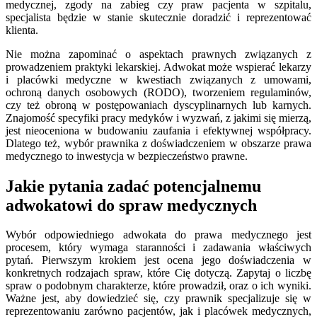
medycznej, zgody na zabieg czy praw pacjenta w szpitalu,
specjalista będzie w stanie skutecznie doradzić i reprezentować
klienta.
Nie można zapominać o aspektach prawnych związanych z
prowadzeniem praktyki lekarskiej. Adwokat może wspierać lekarzy
i placówki medyczne w kwestiach związanych z umowami,
ochroną danych osobowych (RODO), tworzeniem regulaminów,
czy też obroną w postępowaniach dyscyplinarnych lub karnych.
Znajomość specyfiki pracy medyków i wyzwań, z jakimi się mierzą,
jest nieoceniona w budowaniu zaufania i efektywnej współpracy.
Dlatego też, wybór prawnika z doświadczeniem w obszarze prawa
medycznego to inwestycja w bezpieczeństwo prawne.
Jakie pytania zadać potencjalnemu
adwokatowi do spraw medycznych
Wybór odpowiedniego adwokata do prawa medycznego jest
procesem, który wymaga staranności i zadawania właściwych
pytań. Pierwszym krokiem jest ocena jego doświadczenia w
konkretnych rodzajach spraw, które Cię dotyczą. Zapytaj o liczbę
spraw o podobnym charakterze, które prowadził, oraz o ich wyniki.
Ważne jest, aby dowiedzieć się, czy prawnik specjalizuje się w
reprezentowaniu zarówno pacjentów, jak i placówek medycznych,