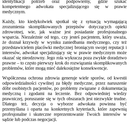
identyfikacji potrzeb oraz podpowiemy, gdzie szukać
kompetentnego adwokata specjalizującego się w prawie
medycznym.
Każdy, kto kiedykolwiek spotkał się z sytuacją wymagającą
zrozumienia skomplikowanych przepisów dotyczących opieki
zdrowotnej, wie, jak ważne jest posiadanie profesjonalnego
wsparcia. Niezależnie od tego, czy jesteś pacjentem, który uważa,
że doznał krzywdy w wyniku zaniedbania medycznego, czy też
przedstawicielem placówki medycznej broniącym swojej reputacji i
interesów, adwokat specjalizujący się w prawie medycznym może
okazać się nieodzowny. Jego rola wykracza poza zwykłe doradztwo
prawne – to często pierwszy krok do rozwiązania skomplikowanych
problemów, które mogą mieć dalekosiężne konsekwencje.
Współczesna ochrona zdrowia generuje wiele sporów, od kwestii
odpowiedzialności cywilnej za błędy medyczne, przez naruszenie
dóbr osobistych pacjentów, po problemy związane z dokumentacją
medyczną i zgodami na leczenie. Bez odpowiedniej wiedzy
prawniczej, poruszanie się w tych obszarach jest niezwykle trudne.
Dlatego też, decyzja o wyborze adwokata powinna być
przemyślana i oparta na konkretnych kryteriach, które zapewnią
profesjonalne i skuteczne reprezentowanie Twoich interesów w
sądzie lub podczas negocjacji.