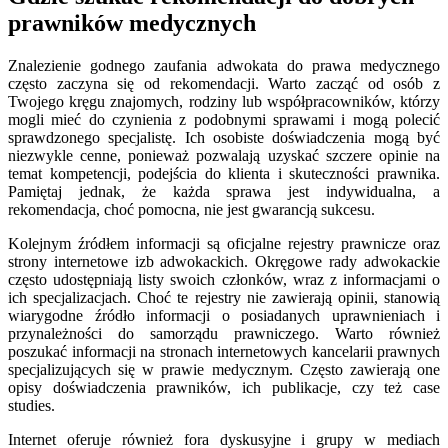
prawników medycznych
Znalezienie godnego zaufania adwokata do prawa medycznego
często zaczyna się od rekomendacji. Warto zacząć od osób z
Twojego kręgu znajomych, rodziny lub współpracowników, którzy
mogli mieć do czynienia z podobnymi sprawami i mogą polecić
sprawdzonego specjalistę. Ich osobiste doświadczenia mogą być
niezwykle cenne, ponieważ pozwalają uzyskać szczere opinie na
temat kompetencji, podejścia do klienta i skuteczności prawnika.
Pamiętaj jednak, że każda sprawa jest indywidualna, a
rekomendacja, choć pomocna, nie jest gwarancją sukcesu.
Kolejnym źródłem informacji są oficjalne rejestry prawnicze oraz
strony internetowe izb adwokackich. Okręgowe rady adwokackie
często udostępniają listy swoich członków, wraz z informacjami o
ich specjalizacjach. Choć te rejestry nie zawierają opinii, stanowią
wiarygodne źródło informacji o posiadanych uprawnieniach i
przynależności do samorządu prawniczego. Warto również
poszukać informacji na stronach internetowych kancelarii prawnych
specjalizujących się w prawie medycznym. Często zawierają one
opisy doświadczenia prawników, ich publikacje, czy też case
studies.
Internet oferuje również fora dyskusyjne i grupy w mediach