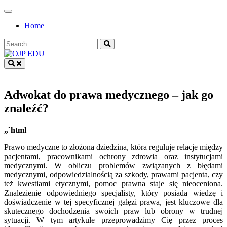
Skip
to
Home
content
Search
for:
OJP EDU
Adwokat do prawa medycznego – jak go
znaleźć?
„`html
Prawo medyczne to złożona dziedzina, która reguluje relacje między
pacjentami, pracownikami ochrony zdrowia oraz instytucjami
medycznymi. W obliczu problemów związanych z błędami
medycznymi, odpowiedzialnością za szkody, prawami pacjenta, czy
też kwestiami etycznymi, pomoc prawna staje się nieoceniona.
Znalezienie odpowiedniego specjalisty, który posiada wiedzę i
doświadczenie w tej specyficznej gałęzi prawa, jest kluczowe dla
skutecznego dochodzenia swoich praw lub obrony w trudnej
sytuacji. W tym artykule przeprowadzimy Cię przez proces