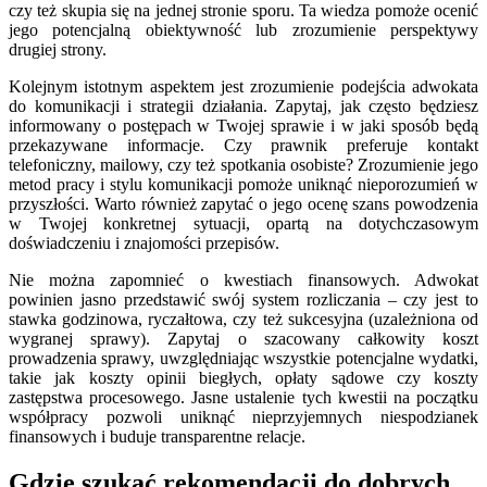
czy też skupia się na jednej stronie sporu. Ta wiedza pomoże ocenić
jego potencjalną obiektywność lub zrozumienie perspektywy
drugiej strony.
Kolejnym istotnym aspektem jest zrozumienie podejścia adwokata
do komunikacji i strategii działania. Zapytaj, jak często będziesz
informowany o postępach w Twojej sprawie i w jaki sposób będą
przekazywane informacje. Czy prawnik preferuje kontakt
telefoniczny, mailowy, czy też spotkania osobiste? Zrozumienie jego
metod pracy i stylu komunikacji pomoże uniknąć nieporozumień w
przyszłości. Warto również zapytać o jego ocenę szans powodzenia
w Twojej konkretnej sytuacji, opartą na dotychczasowym
doświadczeniu i znajomości przepisów.
Nie można zapomnieć o kwestiach finansowych. Adwokat
powinien jasno przedstawić swój system rozliczania – czy jest to
stawka godzinowa, ryczałtowa, czy też sukcesyjna (uzależniona od
wygranej sprawy). Zapytaj o szacowany całkowity koszt
prowadzenia sprawy, uwzględniając wszystkie potencjalne wydatki,
takie jak koszty opinii biegłych, opłaty sądowe czy koszty
zastępstwa procesowego. Jasne ustalenie tych kwestii na początku
współpracy pozwoli uniknąć nieprzyjemnych niespodzianek
finansowych i buduje transparentne relacje.
Gdzie szukać rekomendacji do dobrych