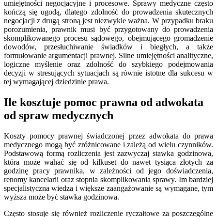
umiejętności negocjacyjne i procesowe. Sprawy medyczne często
kończą się ugodą, dlatego zdolność do prowadzenia skutecznych
negocjacji z drugą stroną jest niezwykle ważna. W przypadku braku
porozumienia, prawnik musi być przygotowany do prowadzenia
skomplikowanego procesu sądowego, obejmującego gromadzenie
dowodów, przesłuchiwanie świadków i biegłych, a także
formułowanie argumentacji prawnej. Silne umiejętności analityczne,
logiczne myślenie oraz zdolność do szybkiego podejmowania
decyzji w stresujących sytuacjach są równie istotne dla sukcesu w
tej wymagającej dziedzinie prawa.
Ile kosztuje pomoc prawna od adwokata
od spraw medycznych
Koszty pomocy prawnej świadczonej przez adwokata do prawa
medycznego mogą być zróżnicowane i zależą od wielu czynników.
Podstawową formą rozliczenia jest zazwyczaj stawka godzinowa,
która może wahać się od kilkuset do nawet tysiąca złotych za
godzinę pracy prawnika, w zależności od jego doświadczenia,
renomy kancelarii oraz stopnia skomplikowania sprawy. Im bardziej
specjalistyczna wiedza i większe zaangażowanie są wymagane, tym
wyższa może być stawka godzinowa.
Często stosuje się również rozliczenie ryczałtowe za poszczególne