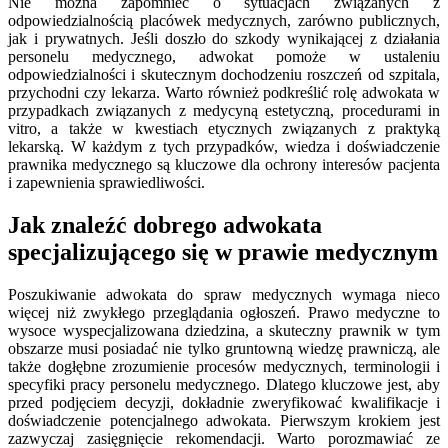
Nie można zapomnieć o sytuacjach związanych z
odpowiedzialnością placówek medycznych, zarówno publicznych,
jak i prywatnych. Jeśli doszło do szkody wynikającej z działania
personelu medycznego, adwokat pomoże w ustaleniu
odpowiedzialności i skutecznym dochodzeniu roszczeń od szpitala,
przychodni czy lekarza. Warto również podkreślić rolę adwokata w
przypadkach związanych z medycyną estetyczną, procedurami in
vitro, a także w kwestiach etycznych związanych z praktyką
lekarską. W każdym z tych przypadków, wiedza i doświadczenie
prawnika medycznego są kluczowe dla ochrony interesów pacjenta
i zapewnienia sprawiedliwości.
Jak znaleźć dobrego adwokata
specjalizującego się w prawie medycznym
Poszukiwanie adwokata do spraw medycznych wymaga nieco
więcej niż zwykłego przeglądania ogłoszeń. Prawo medyczne to
wysoce wyspecjalizowana dziedzina, a skuteczny prawnik w tym
obszarze musi posiadać nie tylko gruntowną wiedzę prawniczą, ale
także dogłębne zrozumienie procesów medycznych, terminologii i
specyfiki pracy personelu medycznego. Dlatego kluczowe jest, aby
przed podjęciem decyzji, dokładnie zweryfikować kwalifikacje i
doświadczenie potencjalnego adwokata. Pierwszym krokiem jest
zazwyczaj zasięgnięcie rekomendacji. Warto porozmawiać ze