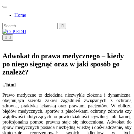
Skip
to
Home
content
Search
for:
OJP EDU
Adwokat do prawa medycznego – kiedy
po niego sięgnąć oraz w jaki sposób go
znaleźć?
„`html
Prawo medyczne to dziedzina niezwykle złożona i dynamiczna,
obejmująca szeroki zakres zagadnień związanych z ochroną
zdrowia, praktyką lekarską oraz prawami pacjentów. W obliczu
błędów medycznych, sporów z placówkami ochrony zdrowia czy
wątpliwości dotyczących odpowiedzialności cywilnej lub karnej,
profesjonalna pomoc prawna staje się nieoceniona. Adwokat do
spraw medycznych posiada niezbędną wiedzę i doświadczenie, aby
skutecznie reprezentować swoich klientów w tych