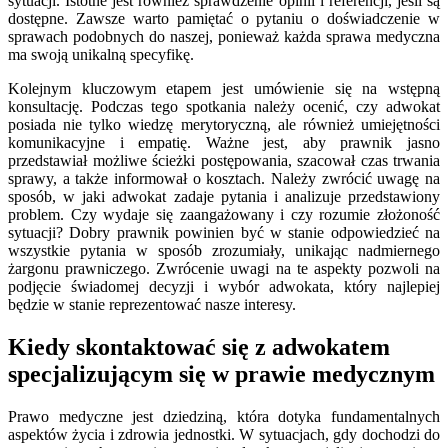
sytuacji. Istotne jest również sprawdzenie opinii i referencji, jeśli są
dostępne. Zawsze warto pamiętać o pytaniu o doświadczenie w
sprawach podobnych do naszej, ponieważ każda sprawa medyczna
ma swoją unikalną specyfikę.
Kolejnym kluczowym etapem jest umówienie się na wstępną
konsultację. Podczas tego spotkania należy ocenić, czy adwokat
posiada nie tylko wiedzę merytoryczną, ale również umiejętności
komunikacyjne i empatię. Ważne jest, aby prawnik jasno
przedstawiał możliwe ścieżki postępowania, szacował czas trwania
sprawy, a także informował o kosztach. Należy zwrócić uwagę na
sposób, w jaki adwokat zadaje pytania i analizuje przedstawiony
problem. Czy wydaje się zaangażowany i czy rozumie złożoność
sytuacji? Dobry prawnik powinien być w stanie odpowiedzieć na
wszystkie pytania w sposób zrozumiały, unikając nadmiernego
żargonu prawniczego. Zwrócenie uwagi na te aspekty pozwoli na
podjęcie świadomej decyzji i wybór adwokata, który najlepiej
będzie w stanie reprezentować nasze interesy.
Kiedy skontaktować się z adwokatem
specjalizującym się w prawie medycznym
Prawo medyczne jest dziedziną, która dotyka fundamentalnych
aspektów życia i zdrowia jednostki. W sytuacjach, gdy dochodzi do