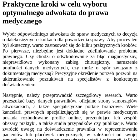
Praktyczne kroki w celu wyboru
optymalnego adwokata do prawa
medycznego
Wybór odpowiedniego adwokata do spraw medycznych to decyzja
o dalekosiężnych skutkach dla powodzenia sprawy. Aby proces ten
był skuteczny, warto zastosować się do kilku praktycznych kroków.
Po pierwsze, niezbędne jest dokładne zdefiniowanie problemu
prawnego. Czy chodzi o odszkodowanie za błąd diagnostyczny,
nieprawidłowo wykonany zabieg chirurgiczny, naruszenie
poufności danych medycznych, czy może o spór związany z
dokumentacją medyczną? Precyzyjne określenie potrzeb pozwoli na
ukierunkowanie poszukiwań na specjalistów z konkretnym
doświadczeniem.
Następnie, należy przeprowadzić szczegółowy research. Warto
przeszukać bazy danych prawników, oficjalne strony samorządów
adwokackich, a także specjalistyczne portale branżowe. Wiele
kancelarii prawnych specjalizujących się w prawie medycznym
posiada rozbudowane profile online, prezentujące ich zespół,
obszary praktyki, a także studia przypadków czy publikacje. Warto
zwrócić uwagę na doświadczenie prawnika w reprezentowaniu
pacjentów lub placówek medycznych, w zależności od swojej