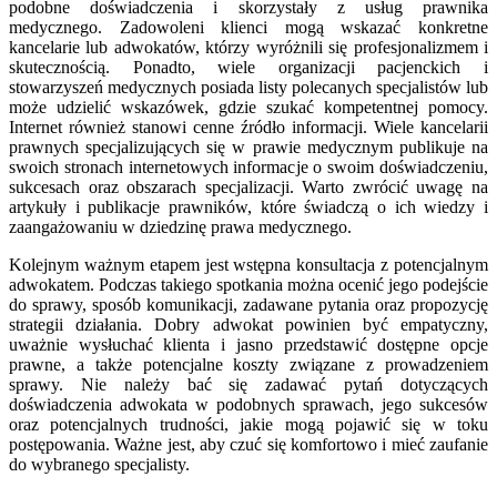
podobne doświadczenia i skorzystały z usług prawnika
medycznego. Zadowoleni klienci mogą wskazać konkretne
kancelarie lub adwokatów, którzy wyróżnili się profesjonalizmem i
skutecznością. Ponadto, wiele organizacji pacjenckich i
stowarzyszeń medycznych posiada listy polecanych specjalistów lub
może udzielić wskazówek, gdzie szukać kompetentnej pomocy.
Internet również stanowi cenne źródło informacji. Wiele kancelarii
prawnych specjalizujących się w prawie medycznym publikuje na
swoich stronach internetowych informacje o swoim doświadczeniu,
sukcesach oraz obszarach specjalizacji. Warto zwrócić uwagę na
artykuły i publikacje prawników, które świadczą o ich wiedzy i
zaangażowaniu w dziedzinę prawa medycznego.
Kolejnym ważnym etapem jest wstępna konsultacja z potencjalnym
adwokatem. Podczas takiego spotkania można ocenić jego podejście
do sprawy, sposób komunikacji, zadawane pytania oraz propozycję
strategii działania. Dobry adwokat powinien być empatyczny,
uważnie wysłuchać klienta i jasno przedstawić dostępne opcje
prawne, a także potencjalne koszty związane z prowadzeniem
sprawy. Nie należy bać się zadawać pytań dotyczących
doświadczenia adwokata w podobnych sprawach, jego sukcesów
oraz potencjalnych trudności, jakie mogą pojawić się w toku
postępowania. Ważne jest, aby czuć się komfortowo i mieć zaufanie
do wybranego specjalisty.