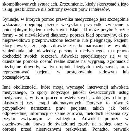
skomplikowanych sytuacjach. Zrozumienie, kiedy skorzystać z jego
usług, jest kluczowe dla ochrony swoich praw i interesów.
Sytuacje, w których pomoc prawnika medycznego jest szczególnie
wskazana, obejmują przede wszystkim przypadki związane z
potencjalnym błędem medycznym. Błąd taki może przybrać różne
formy – od niewłaściwej diagnozy, poprzez błąd operacyjny, aż po
nieprawidłowo przeprowadzone leczenie lub pielęgnację. Pacjent,
który uważa, że jego zdrowie zostało naruszone w wyniku
zaniedbania lub niewiedzy personelu medycznego, ma prawo
dochodzić swoich roszczeń. Adwokat specjalizujący się w tej
dziedzinie pomoże ocenić realne szanse na wygraną, zgromadzić
niezbędne dowody, w tym opinie biegłych medycznych, oraz
reprezentować pacjenta w postępowaniu sądowym lub
pozasądowym.
Inne okoliczności, które mogą wymagać interwencji adwokata
medycznego, to spory dotyczące jakości świadczonych usług
medycznych, w tym procedur estetycznych, zabiegów chirurgii
plastycznej czy terapii alternatywnych. Dotyczy to również
przypadków naruszenia praw pacjenta, takich jak brak
odpowiedniej informacji o stanie zdrowia, metodach leczenia czy
ryzyku związanym z zabiegiem. Adwokat pomoże w
egzekwowaniu prawa do świadomej zgody na zabieg oraz w
obronie przed nieetycznymi praktykami. Ponadto, prawnik