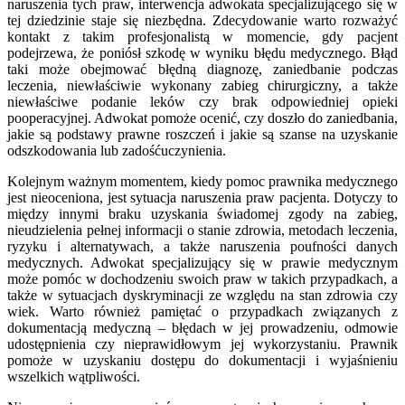
naruszenia tych praw, interwencja adwokata specjalizującego się w
tej dziedzinie staje się niezbędna. Zdecydowanie warto rozważyć
kontakt z takim profesjonalistą w momencie, gdy pacjent
podejrzewa, że poniósł szkodę w wyniku błędu medycznego. Błąd
taki może obejmować błędną diagnozę, zaniedbanie podczas
leczenia, niewłaściwie wykonany zabieg chirurgiczny, a także
niewłaściwe podanie leków czy brak odpowiedniej opieki
pooperacyjnej. Adwokat pomoże ocenić, czy doszło do zaniedbania,
jakie są podstawy prawne roszczeń i jakie są szanse na uzyskanie
odszkodowania lub zadośćuczynienia.
Kolejnym ważnym momentem, kiedy pomoc prawnika medycznego
jest nieoceniona, jest sytuacja naruszenia praw pacjenta. Dotyczy to
między innymi braku uzyskania świadomej zgody na zabieg,
nieudzielenia pełnej informacji o stanie zdrowia, metodach leczenia,
ryzyku i alternatywach, a także naruszenia poufności danych
medycznych. Adwokat specjalizujący się w prawie medycznym
może pomóc w dochodzeniu swoich praw w takich przypadkach, a
także w sytuacjach dyskryminacji ze względu na stan zdrowia czy
wiek. Warto również pamiętać o przypadkach związanych z
dokumentacją medyczną – błędach w jej prowadzeniu, odmowie
udostępnienia czy nieprawidłowym jej wykorzystaniu. Prawnik
pomoże w uzyskaniu dostępu do dokumentacji i wyjaśnieniu
wszelkich wątpliwości.