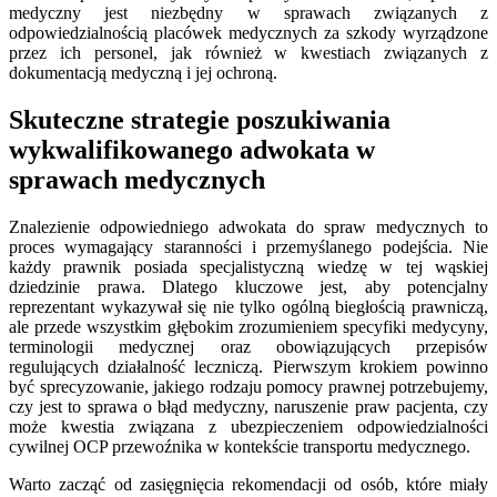
medyczny jest niezbędny w sprawach związanych z
odpowiedzialnością placówek medycznych za szkody wyrządzone
przez ich personel, jak również w kwestiach związanych z
dokumentacją medyczną i jej ochroną.
Skuteczne strategie poszukiwania
wykwalifikowanego adwokata w
sprawach medycznych
Znalezienie odpowiedniego adwokata do spraw medycznych to
proces wymagający staranności i przemyślanego podejścia. Nie
każdy prawnik posiada specjalistyczną wiedzę w tej wąskiej
dziedzinie prawa. Dlatego kluczowe jest, aby potencjalny
reprezentant wykazywał się nie tylko ogólną biegłością prawniczą,
ale przede wszystkim głębokim zrozumieniem specyfiki medycyny,
terminologii medycznej oraz obowiązujących przepisów
regulujących działalność leczniczą. Pierwszym krokiem powinno
być sprecyzowanie, jakiego rodzaju pomocy prawnej potrzebujemy,
czy jest to sprawa o błąd medyczny, naruszenie praw pacjenta, czy
może kwestia związana z ubezpieczeniem odpowiedzialności
cywilnej OCP przewoźnika w kontekście transportu medycznego.
Warto zacząć od zasięgnięcia rekomendacji od osób, które miały