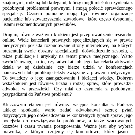
znajomymi, rodziną lub kolegami, którzy mogli mieć do czynienia z
podobnymi problemami prawnymi i mogą polecić sprawdzonego
specjalistę. Czasem pomocne mogą być również organizacje
pacjenckie lub stowarzyszenia zawodowe, które często dysponują
listami rekomendowanych prawników.
Drugim, równie ważnym krokiem jest przeprowadzenie researchu
online. Wiele kancelarii prawnych specjalizujących się w prawie
medycznym posiada rozbudowane strony internetowe, na których
prezentują swoje obszary specjalizacji, doświadczenie zespołu, a
także publikacje i artykuły na temat prawa medycznego. Warto
zwrócić uwagę na to, czy adwokat lub jego kancelaria aktywnie
działa w tej dziedzinie, czy bierze udział w konferencjach
naukowych lub publikuje teksty związane z prawem medycznym.
To świadczy o jego zaangażowaniu i bieżącej wiedzy. Dobrym
wskaźnikiem jest również liczba i rodzaj spraw, które prowadził
adwokat w przeszłości. Czy miał do czynienia z podobnymi
przypadkami do Państwa problemu?
Kluczowym etapem jest również wstępna konsultacja. Podczas
takiego spotkania warto zadać adwokatowi szereg pytań
dotyczących jego doświadczenia w konkretnych typach spraw, jego
podejścia do rozwiązywania problemów, a także szacowanych
kosztów i czasu trwania postępowania. Ważne jest, aby wybrać
prawnika, z którym czujemy się komfortowo, który jasno i