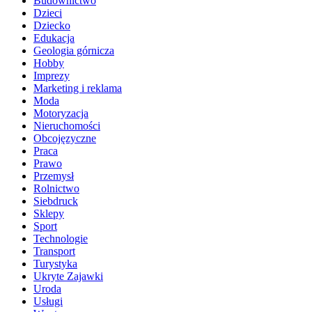
Budownictwo
Dzieci
Dziecko
Edukacja
Geologia górnicza
Hobby
Imprezy
Marketing i reklama
Moda
Motoryzacja
Nieruchomości
Obcojęzyczne
Praca
Prawo
Przemysł
Rolnictwo
Siebdruck
Sklepy
Sport
Technologie
Transport
Turystyka
Ukryte Zajawki
Uroda
Usługi