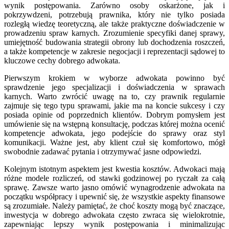
wynik postępowania. Zarówno osoby oskarżone, jak i
pokrzywdzeni, potrzebują prawnika, który nie tylko posiada
rozległą wiedzę teoretyczną, ale także praktyczne doświadczenie w
prowadzeniu spraw karnych. Zrozumienie specyfiki danej sprawy,
umiejętność budowania strategii obrony lub dochodzenia roszczeń,
a także kompetencje w zakresie negocjacji i reprezentacji sądowej to
kluczowe cechy dobrego adwokata.
Pierwszym krokiem w wyborze adwokata powinno być
sprawdzenie jego specjalizacji i doświadczenia w sprawach
karnych. Warto zwrócić uwagę na to, czy prawnik regularnie
zajmuje się tego typu sprawami, jakie ma na koncie sukcesy i czy
posiada opinie od poprzednich klientów. Dobrym pomysłem jest
umówienie się na wstępną konsultację, podczas której można ocenić
kompetencje adwokata, jego podejście do sprawy oraz styl
komunikacji. Ważne jest, aby klient czuł się komfortowo, mógł
swobodnie zadawać pytania i otrzymywać jasne odpowiedzi.
Kolejnym istotnym aspektem jest kwestia kosztów. Adwokaci mają
różne modele rozliczeń, od stawki godzinowej po ryczałt za całą
sprawę. Zawsze warto jasno omówić wynagrodzenie adwokata na
początku współpracy i upewnić się, że wszystkie aspekty finansowe
są zrozumiałe. Należy pamiętać, że choć koszty mogą być znaczące,
inwestycja w dobrego adwokata często zwraca się wielokrotnie,
zapewniając lepszy wynik postępowania i minimalizując