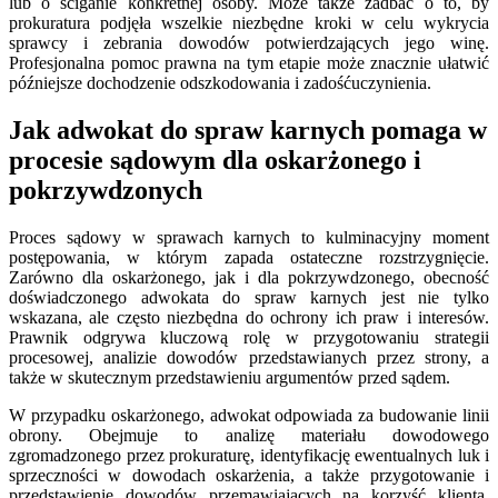
lub o ściganie konkretnej osoby. Może także zadbać o to, by
prokuratura podjęła wszelkie niezbędne kroki w celu wykrycia
sprawcy i zebrania dowodów potwierdzających jego winę.
Profesjonalna pomoc prawna na tym etapie może znacznie ułatwić
późniejsze dochodzenie odszkodowania i zadośćuczynienia.
Jak adwokat do spraw karnych pomaga w
procesie sądowym dla oskarżonego i
pokrzywdzonych
Proces sądowy w sprawach karnych to kulminacyjny moment
postępowania, w którym zapada ostateczne rozstrzygnięcie.
Zarówno dla oskarżonego, jak i dla pokrzywdzonego, obecność
doświadczonego adwokata do spraw karnych jest nie tylko
wskazana, ale często niezbędna do ochrony ich praw i interesów.
Prawnik odgrywa kluczową rolę w przygotowaniu strategii
procesowej, analizie dowodów przedstawianych przez strony, a
także w skutecznym przedstawieniu argumentów przed sądem.
W przypadku oskarżonego, adwokat odpowiada za budowanie linii
obrony. Obejmuje to analizę materiału dowodowego
zgromadzonego przez prokuraturę, identyfikację ewentualnych luk i
sprzeczności w dowodach oskarżenia, a także przygotowanie i
przedstawienie dowodów przemawiających na korzyść klienta.