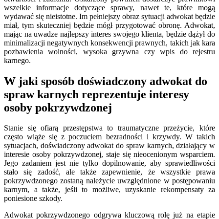
wszelkie informacje dotyczące sprawy, nawet te, które mogą
wydawać się nieistotne. Im pełniejszy obraz sytuacji adwokat będzie
miał, tym skuteczniej będzie mógł przygotować obronę. Adwokat,
mając na uwadze najlepszy interes swojego klienta, będzie dążył do
minimalizacji negatywnych konsekwencji prawnych, takich jak kara
pozbawienia wolności, wysoka grzywna czy wpis do rejestru
karnego.
W jaki sposób doświadczony adwokat do
spraw karnych reprezentuje interesy
osoby pokrzywdzonej
Stanie się ofiarą przestępstwa to traumatyczne przeżycie, które
często wiąże się z poczuciem bezradności i krzywdy. W takich
sytuacjach, doświadczony adwokat do spraw karnych, działający w
interesie osoby pokrzywdzonej, staje się nieocenionym wsparciem.
Jego zadaniem jest nie tylko dopilnowanie, aby sprawiedliwości
stało się zadość, ale także zapewnienie, że wszystkie prawa
pokrzywdzonego zostaną należycie uwzględnione w postępowaniu
karnym, a także, jeśli to możliwe, uzyskanie rekompensaty za
poniesione szkody.
Adwokat pokrzywdzonego odgrywa kluczową rolę już na etapie