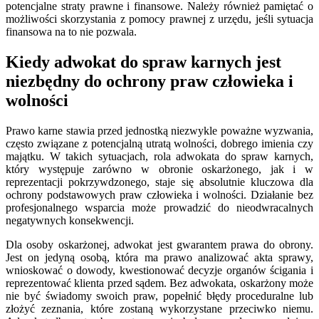
potencjalne straty prawne i finansowe. Należy również pamiętać o
możliwości skorzystania z pomocy prawnej z urzędu, jeśli sytuacja
finansowa na to nie pozwala.
Kiedy adwokat do spraw karnych jest
niezbędny do ochrony praw człowieka i
wolności
Prawo karne stawia przed jednostką niezwykle poważne wyzwania,
często związane z potencjalną utratą wolności, dobrego imienia czy
majątku. W takich sytuacjach, rola adwokata do spraw karnych,
który występuje zarówno w obronie oskarżonego, jak i w
reprezentacji pokrzywdzonego, staje się absolutnie kluczowa dla
ochrony podstawowych praw człowieka i wolności. Działanie bez
profesjonalnego wsparcia może prowadzić do nieodwracalnych
negatywnych konsekwencji.
Dla osoby oskarżonej, adwokat jest gwarantem prawa do obrony.
Jest on jedyną osobą, która ma prawo analizować akta sprawy,
wnioskować o dowody, kwestionować decyzje organów ścigania i
reprezentować klienta przed sądem. Bez adwokata, oskarżony może
nie być świadomy swoich praw, popełnić błędy proceduralne lub
złożyć zeznania, które zostaną wykorzystane przeciwko niemu.