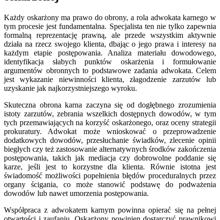
Każdy oskarżony ma prawo do obrony, a rola adwokata karnego w
tym procesie jest fundamentalna. Specjalista ten nie tylko zapewnia
formalną reprezentację prawną, ale przede wszystkim aktywnie
działa na rzecz swojego klienta, dbając o jego prawa i interesy na
każdym etapie postępowania. Analiza materiału dowodowego,
identyfikacja słabych punktów oskarżenia i formułowanie
argumentów obronnych to podstawowe zadania adwokata. Celem
jest wykazanie niewinności klienta, złagodzenie zarzutów lub
uzyskanie jak najkorzystniejszego wyroku.
Skuteczna obrona karna zaczyna się od dogłębnego zrozumienia
istoty zarzutów, zebrania wszelkich dostępnych dowodów, w tym
tych przemawiających na korzyść oskarżonego, oraz oceny strategii
prokuratury. Adwokat może wnioskować o przeprowadzenie
dodatkowych dowodów, przesłuchanie świadków, zlecenie opinii
biegłych czy też zastosowanie alternatywnych środków zakończenia
postępowania, takich jak mediacja czy dobrowolne poddanie się
karze, jeśli jest to korzystne dla klienta. Równie istotna jest
świadomość możliwości popełnienia błędów proceduralnych przez
organy ścigania, co może stanowić podstawę do podważenia
dowodów lub nawet umorzenia postępowania.
Współpraca z adwokatem karnym powinna opierać się na pełnej
otwartości i zaufaniu. Oskarżony powinien dostarczyć prawnikowi