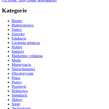
Co zrobić, żeby zostać adwokatem?
Kategorie
Biznes
Budownictwo
Dzieci
Dziecko
Edukacja
Geologia górnicza
Hobby
Imprezy
Marketing i reklama
Moda
Motoryzacja
Nieruchomości
Obcojęzyczne
Praca
Prawo
Przemysł
Rolnictwo
Siebdruck
Sklepy
Sport
Technologie