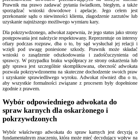
Prawnik ma prawo zadawać pytania świadkom, biegłym, a także
sporządzać wnioski dowodowe i apelacje. Jego celem jest
przekonanie sądu o niewinności klienta, złagodzenie zarzutów lub
uzyskanie najniższego możliwego wymiaru kary.
Dla pokrzywdzonego, adwokat zapewnia, że jego status jako strony
postępowania jest należycie respektowany. Reprezentuje on interesy
ofiary podczas rozpraw, dba o to, by sąd wysłuchał jej relacji i
wzięli pod uwagę poniesione szkody. Prawnik może składać
wnioski o zasądzenie odszkodowania i zadośćuczynienia od
sprawcy. W przypadku braku współpracy ze strony oskarżenia lub
gdy sprawa jest szczególnie skomplikowana, obecność adwokata
pozwala pokrzywdzonemu na skuteczne dochodzenie swoich praw
i uzyskanie sprawiedliwego wyroku. Adwokat również dba o to,
aby wszystkie formalności związane z procesem były dopełnione
zgodnie z prawem.
Wybór odpowiedniego adwokata do
spraw karnych dla oskarżonego i
pokrzywdzonych
Wybór właściwego adwokata do spraw karnych jest decyzją o
fundamentalnym znaczeniu, która może mieć decydujący wpływ na