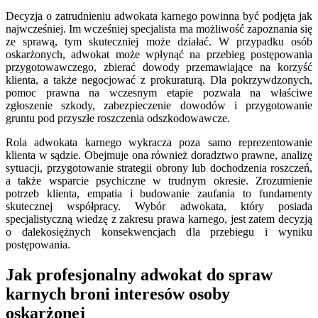
Decyzja o zatrudnieniu adwokata karnego powinna być podjęta jak
najwcześniej. Im wcześniej specjalista ma możliwość zapoznania się
ze sprawą, tym skuteczniej może działać. W przypadku osób
oskarżonych, adwokat może wpłynąć na przebieg postępowania
przygotowawczego, zbierać dowody przemawiające na korzyść
klienta, a także negocjować z prokuraturą. Dla pokrzywdzonych,
pomoc prawna na wczesnym etapie pozwala na właściwe
zgłoszenie szkody, zabezpieczenie dowodów i przygotowanie
gruntu pod przyszłe roszczenia odszkodowawcze.
Rola adwokata karnego wykracza poza samo reprezentowanie
klienta w sądzie. Obejmuje ona również doradztwo prawne, analizę
sytuacji, przygotowanie strategii obrony lub dochodzenia roszczeń,
a także wsparcie psychiczne w trudnym okresie. Zrozumienie
potrzeb klienta, empatia i budowanie zaufania to fundamenty
skutecznej współpracy. Wybór adwokata, który posiada
specjalistyczną wiedzę z zakresu prawa karnego, jest zatem decyzją
o dalekosiężnych konsekwencjach dla przebiegu i wyniku
postępowania.
Jak profesjonalny adwokat do spraw
karnych broni interesów osoby
oskarżonej