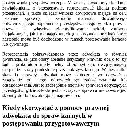
postępowania przygotowawczego. Może asystować przy składaniu
zawiadomienia o przestępstwie, reprezentować klienta podczas
przesłuchań, a także składać wnioski dowodowe mające na celu
ustalenie sprawcy i zebranie materiału dowodowego
potwierdzającego popełnienie przestępstwa. Jego wiedza prawna
pozwala na właściwe zidentyfikowanie szkód, zarówno
majątkowych, jak i niemajątkowych (np. krzywda moralna), które
następnie mogą być dochodzone w ramach postępowania karnego
lub cywilnego.
Reprezentacja pokrzywdzonego przez adwokata to również
gwarancja, że głos ofiary zostanie usłyszany. Prawnik dba o to, by
sąd i prokuratura miały pełny obraz sytuacji, uwzględniający
cierpienie i straty poniesione przez pokrzywdzonego. W przypadku
skazania sprawcy, adwokat może skutecznie wnioskować o
zasądzenie od niego odpowiedniego zadośćuczynienia lub
odszkodowania. Jest to szczególnie istotne w sprawach dotyczących
przestępstw, gdzie szkoda jest znacząca, a sprawca nie zawsze jest
skłonny do dobrowolnego jej naprawienia.
Kiedy skorzystać z pomocy prawnej
adwokata do spraw karnych w
postępowaniu przygotowawczym