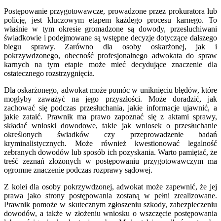
Postępowanie przygotowawcze, prowadzone przez prokuratora lub
policję, jest kluczowym etapem każdego procesu karnego. To
właśnie w tym okresie gromadzone są dowody, przesłuchiwani
świadkowie i podejmowane są wstępne decyzje dotyczące dalszego
biegu sprawy. Zarówno dla osoby oskarżonej, jak i
pokrzywdzonego, obecność profesjonalnego adwokata do spraw
karnych na tym etapie może mieć decydujące znaczenie dla
ostatecznego rozstrzygnięcia.
Dla oskarżonego, adwokat może pomóc w uniknięciu błędów, które
mogłyby zaważyć na jego przyszłości. Może doradzić, jak
zachować się podczas przesłuchania, jakie informacje ujawnić, a
jakie zataić. Prawnik ma prawo zapoznać się z aktami sprawy,
składać wnioski dowodowe, takie jak wniosek o przesłuchanie
określonych świadków czy przeprowadzenie badań
kryminalistycznych. Może również kwestionować legalność
zebranych dowodów lub sposób ich pozyskania. Warto pamiętać, że
treść zeznań złożonych w postępowaniu przygotowawczym ma
ogromne znaczenie podczas rozprawy sądowej.
Z kolei dla osoby pokrzywdzonej, adwokat może zapewnić, że jej
prawa jako strony postępowania zostaną w pełni zrealizowane.
Prawnik pomoże w skutecznym zgłoszeniu szkody, zabezpieczeniu
dowodów, a także w złożeniu wniosku o wszczęcie postępowania