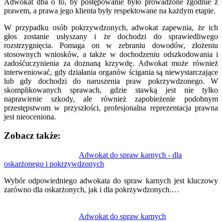
Adwokat dba o to, by postępowanie było prowadzone zgodnie z
prawem, a prawa jego klienta były respektowane na każdym etapie.
W przypadku osób pokrzywdzonych, adwokat zapewnia, że ich
głos zostanie usłyszany i że dochodzi do sprawiedliwego
rozstrzygnięcia. Pomaga on w zebraniu dowodów, złożeniu
stosownych wniosków, a także w dochodzeniu odszkodowania i
zadośćuczynienia za doznaną krzywdę. Adwokat może również
interweniować, gdy działania organów ścigania są niewystarczające
lub gdy dochodzi do naruszenia praw pokrzywdzonego. W
skomplikowanych sprawach, gdzie stawką jest nie tylko
naprawienie szkody, ale również zapobieżenie podobnym
przestępstwom w przyszłości, profesjonalna reprezentacja prawna
jest nieoceniona.
Zobacz także:
Nawigacja
Adwokat do spraw karnych - dla
oskarżonego i pokrzywdzonych
wpisu
Wybór odpowiedniego adwokata do spraw karnych jest kluczowy
zarówno dla oskarżonych, jak i dla pokrzywdzonych.…
Adwokat do spraw karnych