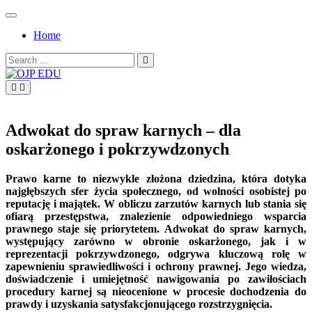
Skip
to
Home
content
Search
for:
OJP EDU
Adwokat do spraw karnych – dla
oskarżonego i pokrzywdzonych
Prawo karne to niezwykle złożona dziedzina, która dotyka
najgłębszych sfer życia społecznego, od wolności osobistej po
reputację i majątek. W obliczu zarzutów karnych lub stania się
ofiarą przestępstwa, znalezienie odpowiedniego wsparcia
prawnego staje się priorytetem. Adwokat do spraw karnych,
występujący zarówno w obronie oskarżonego, jak i w
reprezentacji pokrzywdzonego, odgrywa kluczową rolę w
zapewnieniu sprawiedliwości i ochrony prawnej. Jego wiedza,
doświadczenie i umiejętność nawigowania po zawiłościach
procedury karnej są nieocenione w procesie dochodzenia do
prawdy i uzyskania satysfakcjonującego rozstrzygnięcia.