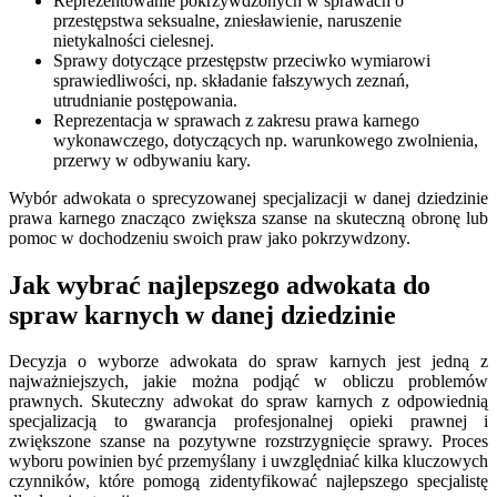
Reprezentowanie pokrzywdzonych w sprawach o
przestępstwa seksualne, zniesławienie, naruszenie
nietykalności cielesnej.
Sprawy dotyczące przestępstw przeciwko wymiarowi
sprawiedliwości, np. składanie fałszywych zeznań,
utrudnianie postępowania.
Reprezentacja w sprawach z zakresu prawa karnego
wykonawczego, dotyczących np. warunkowego zwolnienia,
przerwy w odbywaniu kary.
Wybór adwokata o sprecyzowanej specjalizacji w danej dziedzinie
prawa karnego znacząco zwiększa szanse na skuteczną obronę lub
pomoc w dochodzeniu swoich praw jako pokrzywdzony.
Jak wybrać najlepszego adwokata do
spraw karnych w danej dziedzinie
Decyzja o wyborze adwokata do spraw karnych jest jedną z
najważniejszych, jakie można podjąć w obliczu problemów
prawnych. Skuteczny adwokat do spraw karnych z odpowiednią
specjalizacją to gwarancja profesjonalnej opieki prawnej i
zwiększone szanse na pozytywne rozstrzygnięcie sprawy. Proces
wyboru powinien być przemyślany i uwzględniać kilka kluczowych
czynników, które pomogą zidentyfikować najlepszego specjalistę