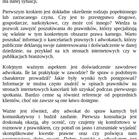
dla danej sytuacji.
Pierwszym krokiem jest dokładne określenie rodzaju popełnionego
lub zarzucanego czynu. Czy jest to przestępstwo drogowe,
gospodarcze, narkotykowe, czy może coś innego? Wiedza ta
pozwoli zawęzić poszukiwania do prawników, którzy specjalizują
się właśnie w tym konkretnym obszarze prawa karnego. Warto
poszukać informacji o kancelariach prawnych i adwokatach, którzy
publicznie deklarują swoje zainteresowania i doświadczenie w danej
dziedzinie, na przykład na ich stronach internetowych czy w
publikacjach branżowych.
Kolejnym ważnym aspektem jest doświadczenie zawodowe
adwokata. Ile lat praktykuje w zawodzie? Ile spraw o podobnym
charakterze prowadził? Jakie były wyniki tych postępowań?
Informacje te można często znaleźć w opisach prawników na
stronach internetowych kancelarii lub uzyskać podczas pierwszego
spotkania. Bardzo cenne są również referencje od poprzednich
klientów, choć nie zawsze są one łatwo dostępne.
Ważne jest również, aby adwokat do spraw karnych był
komunikatywny i budził zaufanie. Pierwsza konsultacja jest
doskonałą okazją, aby ocenić, czy czujemy się komfortowo w
rozmowie z prawnikiem, czy potrafi on jasno i zrozumiale wyjaśnić
skomplikowane kwestie prawne oraz czy poświęca nam
wystarczająco dużo uwagi. Dobry kontakt z adwokatem jest