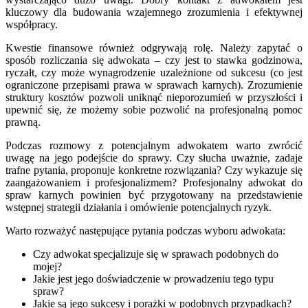
kluczowy dla budowania wzajemnego zrozumienia i efektywnej
współpracy.
Kwestie finansowe również odgrywają rolę. Należy zapytać o
sposób rozliczania się adwokata – czy jest to stawka godzinowa,
ryczałt, czy może wynagrodzenie uzależnione od sukcesu (co jest
ograniczone przepisami prawa w sprawach karnych). Zrozumienie
struktury kosztów pozwoli uniknąć nieporozumień w przyszłości i
upewnić się, że możemy sobie pozwolić na profesjonalną pomoc
prawną.
Podczas rozmowy z potencjalnym adwokatem warto zwrócić
uwagę na jego podejście do sprawy. Czy słucha uważnie, zadaje
trafne pytania, proponuje konkretne rozwiązania? Czy wykazuje się
zaangażowaniem i profesjonalizmem? Profesjonalny adwokat do
spraw karnych powinien być przygotowany na przedstawienie
wstępnej strategii działania i omówienie potencjalnych ryzyk.
Warto rozważyć następujące pytania podczas wyboru adwokata:
Czy adwokat specjalizuje się w sprawach podobnych do
mojej?
Jakie jest jego doświadczenie w prowadzeniu tego typu
spraw?
Jakie są jego sukcesy i porażki w podobnych przypadkach?