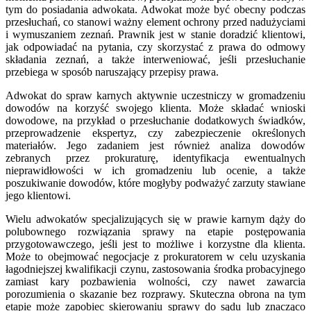
tym do posiadania adwokata. Adwokat może być obecny podczas
przesłuchań, co stanowi ważny element ochrony przed nadużyciami
i wymuszaniem zeznań. Prawnik jest w stanie doradzić klientowi,
jak odpowiadać na pytania, czy skorzystać z prawa do odmowy
składania zeznań, a także interweniować, jeśli przesłuchanie
przebiega w sposób naruszający przepisy prawa.
Adwokat do spraw karnych aktywnie uczestniczy w gromadzeniu
dowodów na korzyść swojego klienta. Może składać wnioski
dowodowe, na przykład o przesłuchanie dodatkowych świadków,
przeprowadzenie ekspertyz, czy zabezpieczenie określonych
materiałów. Jego zadaniem jest również analiza dowodów
zebranych przez prokuraturę, identyfikacja ewentualnych
nieprawidłowości w ich gromadzeniu lub ocenie, a także
poszukiwanie dowodów, które mogłyby podważyć zarzuty stawiane
jego klientowi.
Wielu adwokatów specjalizujących się w prawie karnym dąży do
polubownego rozwiązania sprawy na etapie postępowania
przygotowawczego, jeśli jest to możliwe i korzystne dla klienta.
Może to obejmować negocjacje z prokuratorem w celu uzyskania
łagodniejszej kwalifikacji czynu, zastosowania środka probacyjnego
zamiast kary pozbawienia wolności, czy nawet zawarcia
porozumienia o skazanie bez rozprawy. Skuteczna obrona na tym
etapie może zapobiec skierowaniu sprawy do sądu lub znacząco