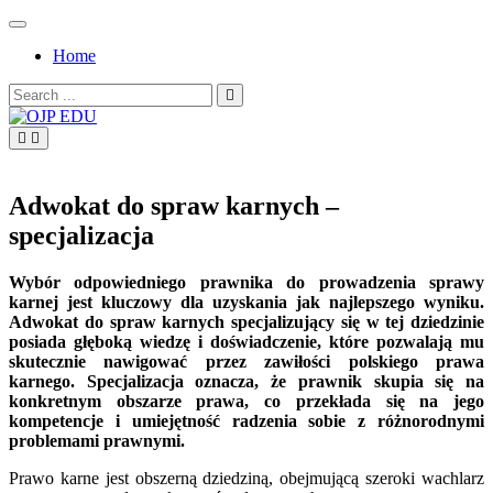
Skip
to
Home
content
Search
for:
OJP EDU
Adwokat do spraw karnych –
specjalizacja
Wybór odpowiedniego prawnika do prowadzenia sprawy
karnej jest kluczowy dla uzyskania jak najlepszego wyniku.
Adwokat do spraw karnych specjalizujący się w tej dziedzinie
posiada głęboką wiedzę i doświadczenie, które pozwalają mu
skutecznie nawigować przez zawiłości polskiego prawa
karnego. Specjalizacja oznacza, że prawnik skupia się na
konkretnym obszarze prawa, co przekłada się na jego
kompetencje i umiejętność radzenia sobie z różnorodnymi
problemami prawnymi.
Prawo karne jest obszerną dziedziną, obejmującą szeroki wachlarz