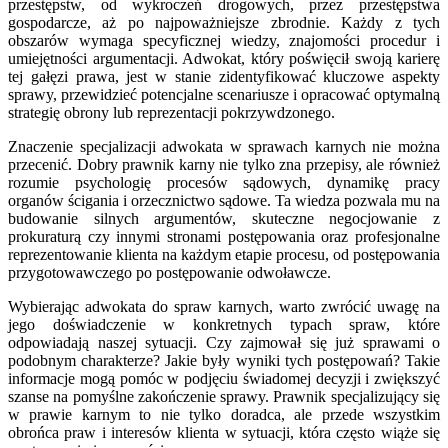
przestępstw, od wykroczeń drogowych, przez przestępstwa
gospodarcze, aż po najpoważniejsze zbrodnie. Każdy z tych
obszarów wymaga specyficznej wiedzy, znajomości procedur i
umiejętności argumentacji. Adwokat, który poświęcił swoją karierę
tej gałęzi prawa, jest w stanie zidentyfikować kluczowe aspekty
sprawy, przewidzieć potencjalne scenariusze i opracować optymalną
strategię obrony lub reprezentacji pokrzywdzonego.
Znaczenie specjalizacji adwokata w sprawach karnych nie można
przecenić. Dobry prawnik karny nie tylko zna przepisy, ale również
rozumie psychologię procesów sądowych, dynamikę pracy
organów ścigania i orzecznictwo sądowe. Ta wiedza pozwala mu na
budowanie silnych argumentów, skuteczne negocjowanie z
prokuraturą czy innymi stronami postępowania oraz profesjonalne
reprezentowanie klienta na każdym etapie procesu, od postępowania
przygotowawczego po postępowanie odwoławcze.
Wybierając adwokata do spraw karnych, warto zwrócić uwagę na
jego doświadczenie w konkretnych typach spraw, które
odpowiadają naszej sytuacji. Czy zajmował się już sprawami o
podobnym charakterze? Jakie były wyniki tych postępowań? Takie
informacje mogą pomóc w podjęciu świadomej decyzji i zwiększyć
szanse na pomyślne zakończenie sprawy. Prawnik specjalizujący się
w prawie karnym to nie tylko doradca, ale przede wszystkim
obrońca praw i interesów klienta w sytuacji, która często wiąże się