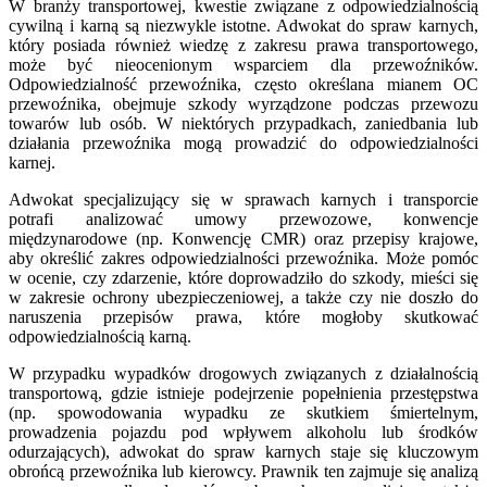
W branży transportowej, kwestie związane z odpowiedzialnością
cywilną i karną są niezwykle istotne. Adwokat do spraw karnych,
który posiada również wiedzę z zakresu prawa transportowego,
może być nieocenionym wsparciem dla przewoźników.
Odpowiedzialność przewoźnika, często określana mianem OC
przewoźnika, obejmuje szkody wyrządzone podczas przewozu
towarów lub osób. W niektórych przypadkach, zaniedbania lub
działania przewoźnika mogą prowadzić do odpowiedzialności
karnej.
Adwokat specjalizujący się w sprawach karnych i transporcie
potrafi analizować umowy przewozowe, konwencje
międzynarodowe (np. Konwencję CMR) oraz przepisy krajowe,
aby określić zakres odpowiedzialności przewoźnika. Może pomóc
w ocenie, czy zdarzenie, które doprowadziło do szkody, mieści się
w zakresie ochrony ubezpieczeniowej, a także czy nie doszło do
naruszenia przepisów prawa, które mogłoby skutkować
odpowiedzialnością karną.
W przypadku wypadków drogowych związanych z działalnością
transportową, gdzie istnieje podejrzenie popełnienia przestępstwa
(np. spowodowania wypadku ze skutkiem śmiertelnym,
prowadzenia pojazdu pod wpływem alkoholu lub środków
odurzających), adwokat do spraw karnych staje się kluczowym
obrońcą przewoźnika lub kierowcy. Prawnik ten zajmuje się analizą