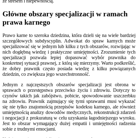
ze stresem i niepewnością.
Główne obszary specjalizacji w ramach
prawa karnego
Prawo karne to szeroka dziedzina, która dzieli się na wiele bardziej
szczegółowych subdyscyplin. Adwokat do spraw karnych może
specjalizować się w jednym lub kilku z tych obszarów, rozwijając w
nich dogłębną wiedzę i praktyczne umiejętności. Zrozumienie tych
specjalizacji pozwala lepiej dopasować wybór prawnika do
konkretnej sytuacji prawnej, z którą się mierzymy. Warto podkreślić,
że dobry prawnik często posiada wiedzę z kilku powiązanych
dziedzin, co zwiększa jego wszechstronność.
Jednym z najczęstszych obszarów specjalizacji jest obrona w
sprawach o przestępstwa przeciwko życiu i zdrowiu. Dotyczy to
czynów takich jak zabójstwo, pobicie, spowodowanie uszczerbku
na zdrowiu. Prawnik zajmujący się tymi sprawami musi wykazać
się nie tylko znajomością przepisów kodeksu karnego, ale również
umiejętnością analizy dowodów medycznych, rekonstrukcji zdarzeń
i negocjacji z prokuraturą w celu uzyskania łagodniejszego wyroku.
Jest to obszar wymagający dużej empatii i umiejętności radzenia
sobie z trudnymi emocjami.