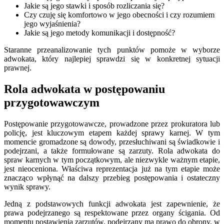
Jakie są jego stawki i sposób rozliczania się?
Czy czuję się komfortowo w jego obecności i czy rozumiem
jego wyjaśnienia?
Jakie są jego metody komunikacji i dostępność?
Staranne przeanalizowanie tych punktów pomoże w wyborze
adwokata, który najlepiej sprawdzi się w konkretnej sytuacji
prawnej.
Rola adwokata w postępowaniu
przygotowawczym
Postępowanie przygotowawcze, prowadzone przez prokuratora lub
policję, jest kluczowym etapem każdej sprawy karnej. W tym
momencie gromadzone są dowody, przesłuchiwani są świadkowie i
podejrzani, a także formułowane są zarzuty. Rola adwokata do
spraw karnych w tym początkowym, ale niezwykle ważnym etapie,
jest nieoceniona. Właściwa reprezentacja już na tym etapie może
znacząco wpłynąć na dalszy przebieg postępowania i ostateczny
wynik sprawy.
Jedną z podstawowych funkcji adwokata jest zapewnienie, że
prawa podejrzanego są respektowane przez organy ścigania. Od
momentu postawienia zarzutów, podejrzany ma prawo do obrony, w