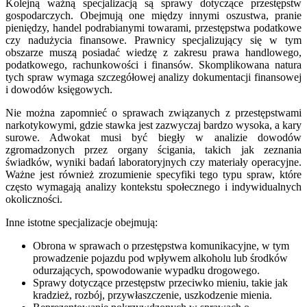
Kolejną ważną specjalizacją są sprawy dotyczące przestępstw
gospodarczych. Obejmują one między innymi oszustwa, pranie
pieniędzy, handel podrabianymi towarami, przestępstwa podatkowe
czy nadużycia finansowe. Prawnicy specjalizujący się w tym
obszarze muszą posiadać wiedzę z zakresu prawa handlowego,
podatkowego, rachunkowości i finansów. Skomplikowana natura
tych spraw wymaga szczegółowej analizy dokumentacji finansowej
i dowodów księgowych.
Nie można zapomnieć o sprawach związanych z przestępstwami
narkotykowymi, gdzie stawka jest zazwyczaj bardzo wysoka, a kary
surowe. Adwokat musi być biegły w analizie dowodów
zgromadzonych przez organy ścigania, takich jak zeznania
świadków, wyniki badań laboratoryjnych czy materiały operacyjne.
Ważne jest również zrozumienie specyfiki tego typu spraw, które
często wymagają analizy kontekstu społecznego i indywidualnych
okoliczności.
Inne istotne specjalizacje obejmują:
Obrona w sprawach o przestępstwa komunikacyjne, w tym
prowadzenie pojazdu pod wpływem alkoholu lub środków
odurzających, spowodowanie wypadku drogowego.
Sprawy dotyczące przestępstw przeciwko mieniu, takie jak
kradzież, rozbój, przywłaszczenie, uszkodzenie mienia.