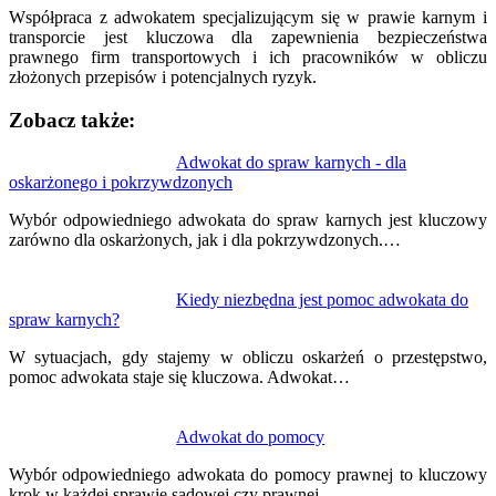
Współpraca z adwokatem specjalizującym się w prawie karnym i
transporcie jest kluczowa dla zapewnienia bezpieczeństwa
prawnego firm transportowych i ich pracowników w obliczu
złożonych przepisów i potencjalnych ryzyk.
Zobacz także:
Nawigacja
Adwokat do spraw karnych - dla
oskarżonego i pokrzywdzonych
wpisu
Wybór odpowiedniego adwokata do spraw karnych jest kluczowy
zarówno dla oskarżonych, jak i dla pokrzywdzonych.…
Kiedy niezbędna jest pomoc adwokata do
spraw karnych?
W sytuacjach, gdy stajemy w obliczu oskarżeń o przestępstwo,
pomoc adwokata staje się kluczowa. Adwokat…
Adwokat do pomocy
Wybór odpowiedniego adwokata do pomocy prawnej to kluczowy
krok w każdej sprawie sądowej czy prawnej.…