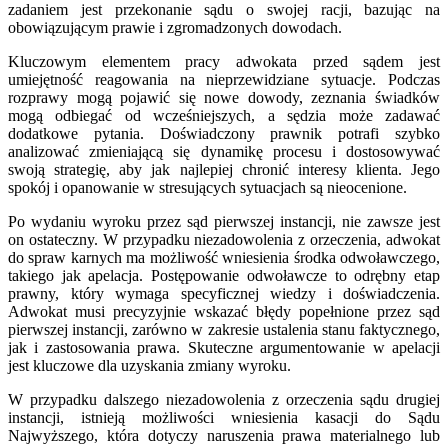
zadaniem jest przekonanie sądu o swojej racji, bazując na
obowiązującym prawie i zgromadzonych dowodach.
Kluczowym elementem pracy adwokata przed sądem jest
umiejętność reagowania na nieprzewidziane sytuacje. Podczas
rozprawy mogą pojawić się nowe dowody, zeznania świadków
mogą odbiegać od wcześniejszych, a sędzia może zadawać
dodatkowe pytania. Doświadczony prawnik potrafi szybko
analizować zmieniającą się dynamikę procesu i dostosowywać
swoją strategię, aby jak najlepiej chronić interesy klienta. Jego
spokój i opanowanie w stresujących sytuacjach są nieocenione.
Po wydaniu wyroku przez sąd pierwszej instancji, nie zawsze jest
on ostateczny. W przypadku niezadowolenia z orzeczenia, adwokat
do spraw karnych ma możliwość wniesienia środka odwoławczego,
takiego jak apelacja. Postępowanie odwoławcze to odrębny etap
prawny, który wymaga specyficznej wiedzy i doświadczenia.
Adwokat musi precyzyjnie wskazać błędy popełnione przez sąd
pierwszej instancji, zarówno w zakresie ustalenia stanu faktycznego,
jak i zastosowania prawa. Skuteczne argumentowanie w apelacji
jest kluczowe dla uzyskania zmiany wyroku.
W przypadku dalszego niezadowolenia z orzeczenia sądu drugiej
instancji, istnieją możliwości wniesienia kasacji do Sądu
Najwyższego, która dotyczy naruszenia prawa materialnego lub