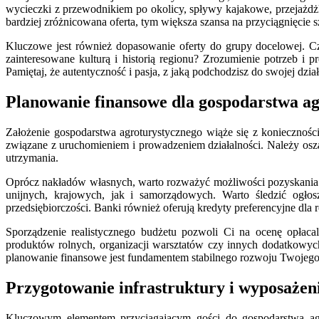
wycieczki z przewodnikiem po okolicy, spływy kajakowe, przejażdż
bardziej zróżnicowana oferta, tym większa szansa na przyciągnięcie
Kluczowe jest również dopasowanie oferty do grupy docelowej. C
zainteresowane kulturą i historią regionu? Zrozumienie potrzeb i 
Pamiętaj, że autentyczność i pasja, z jaką podchodzisz do swojej dzia
Planowanie finansowe dla gospodarstwa a
Założenie gospodarstwa agroturystycznego wiąże się z koniecznoś
związane z uruchomieniem i prowadzeniem działalności. Należy osza
utrzymania.
Oprócz nakładów własnych, warto rozważyć możliwości pozyskania 
unijnych, krajowych, jak i samorządowych. Warto śledzić o
przedsiębiorczości. Banki również oferują kredyty preferencyjne dla
Sporządzenie realistycznego budżetu pozwoli Ci na ocenę opłaca
produktów rolnych, organizacji warsztatów czy innych dodatkowych
planowanie finansowe jest fundamentem stabilnego rozwoju Twojego
Przygotowanie infrastruktury i wyposażeni
Kluczowym elementem przyciągającym gości do gospodarstwa agr