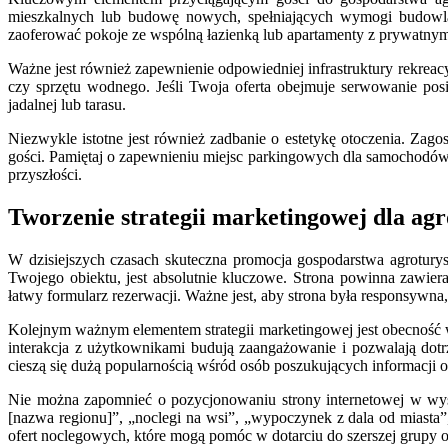
mieszkalnych lub budowę nowych, spełniających wymogi budowla
zaoferować pokoje ze wspólną łazienką lub apartamenty z prywatnym
Ważne jest również zapewnienie odpowiedniej infrastruktury rekreacy
czy sprzętu wodnego. Jeśli Twoja oferta obejmuje serwowanie pos
jadalnej lub tarasu.
Niezwykle istotne jest również zadbanie o estetykę otoczenia. Za
gości. Pamiętaj o zapewnieniu miejsc parkingowych dla samochodów g
przyszłości.
Tworzenie strategii marketingowej dla agr
W dzisiejszych czasach skuteczna promocja gospodarstwa agroturyst
Twojego obiektu, jest absolutnie kluczowe. Strona powinna zawiera
łatwy formularz rezerwacji. Ważne jest, aby strona była responsywn
Kolejnym ważnym elementem strategii marketingowej jest obecność 
interakcja z użytkownikami budują zaangażowanie i pozwalają dotrz
cieszą się dużą popularnością wśród osób poszukujących informacji
Nie można zapomnieć o pozycjonowaniu strony internetowej w wys
[nazwa regionu]”, „noclegi na wsi”, „wypoczynek z dala od miasta”
ofert noclegowych, które mogą pomóc w dotarciu do szerszej grupy o