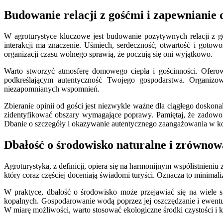
Budowanie relacji z gośćmi i zapewnianie 
W agroturystyce kluczowe jest budowanie pozytywnych relacji z go
interakcji ma znaczenie. Uśmiech, serdeczność, otwartość i goto
organizacji czasu wolnego sprawią, że poczują się oni wyjątkowo.
Warto stworzyć atmosferę domowego ciepła i gościnności. Ofero
podkreślającym autentyczność Twojego gospodarstwa. Organizow
niezapomnianych wspomnień.
Zbieranie opinii od gości jest niezwykle ważne dla ciągłego dosko
zidentyfikować obszary wymagające poprawy. Pamiętaj, że zadowole
Dbanie o szczegóły i okazywanie autentycznego zaangażowania w kom
Dbałość o środowisko naturalne i zrównow
Agroturystyka, z definicji, opiera się na harmonijnym współistnieni
który coraz częściej doceniają świadomi turyści. Oznacza to minim
W praktyce, dbałość o środowisko może przejawiać się na wiele s
kopalnych. Gospodarowanie wodą poprzez jej oszczędzanie i ewent
W miarę możliwości, warto stosować ekologiczne środki czystości i 