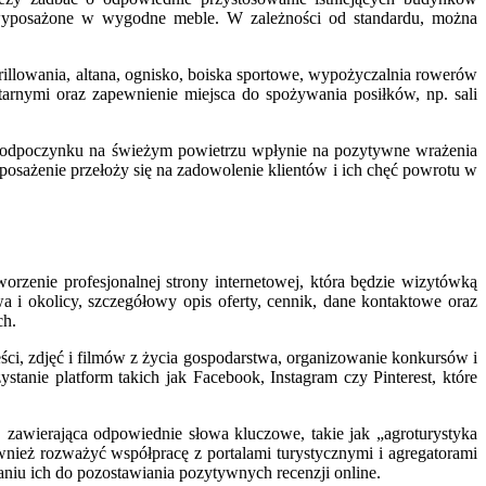
 wyposażone w wygodne meble. W zależności od standardu, można
grillowania, altana, ognisko, boiska sportowe, wypożyczalnia rowerów
arnymi oraz zapewnienie miejsca do spożywania posiłków, np. sali
 do odpoczynku na świeżym powietrzu wpłynie na pozytywne wrażenia
posażenie przełoży się na zadowolenie klientów i ich chęć powrotu w
orzenie profesjonalnej strony internetowej, która będzie wizytówką
a i okolicy, szczegółowy opis oferty, cennik, dane kontaktowe oraz
ch.
i, zdjęć i filmów z życia gospodarstwa, organizowanie konkursów i
tanie platform takich jak Facebook, Instagram czy Pinterest, które
awierająca odpowiednie słowa kluczowe, takie jak „agroturystyka
wnież rozważyć współpracę z portalami turystycznymi i agregatorami
aniu ich do pozostawiania pozytywnych recenzji online.