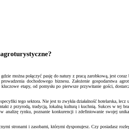
 agroturystyczne?
 gdzie można połączyć pasję do natury z pracą zarobkową, jest coraz 
ć prowadzenia dochodowego biznesu. Założenie gospodarstwa agrot
 kluczowe etapy, od pomysłu po pierwsze przywitanie gości, dostarc
ecyfiki tego sektora. Nie jest to zwykła działalność hotelarska, lecz
ntakt z przyrodą, tradycją, lokalną kulturą i kuchnią. Sukces w tej br
analizę rynku, poznanie konkurencji i zdefiniowanie swojej unikal
cnymi stronami i zasobami, którymi dysponujesz. Czy posiadasz rozle