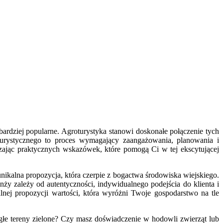
bardziej popularne. Agroturystyka stanowi doskonałe połączenie tych
urystycznego to proces wymagający zaangażowania, planowania i
zając praktycznych wskazówek, które pomogą Ci w tej ekscytującej
 unikalna propozycja, która czerpie z bogactwa środowiska wiejskiego.
anży zależy od autentyczności, indywidualnego podejścia do klienta i
nej propozycji wartości, która wyróżni Twoje gospodarstwo na tle
głe tereny zielone? Czy masz doświadczenie w hodowli zwierząt lub