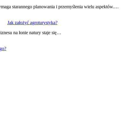
 wymaga starannego planowania i przemyślenia wielu aspektów.…
Jak założyć agroturystyka?
znesu na łonie natury staje się…
ego?