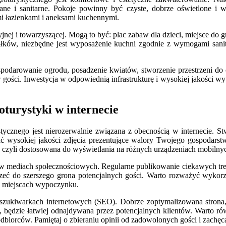
ne i sanitarne. Pokoje powinny być czyste, dobrze oświetlone i
i łazienkami i aneksami kuchennymi.
jnej i towarzyszącej. Mogą to być: plac zabaw dla dzieci, miejsce do 
iłków, niezbędne jest wyposażenie kuchni zgodnie z wymogami sanit
gospodarowanie ogrodu, posadzenie kwiatów, stworzenie przestrzeni
ości. Inwestycja w odpowiednią infrastrukturę i wysokiej jakości wy
oturystyki w internecie
ycznego jest nierozerwalnie związana z obecnością w internecie. Stw
ć wysokiej jakości zdjęcia prezentujące walory Twojego gospodarstw
a, czyli dostosowana do wyświetlania na różnych urządzeniach mobilny
w mediach społecznościowych. Regularne publikowanie ciekawych treśc
eć do szerszego grona potencjalnych gości. Warto rozważyć wykorzys
 o miejscach wypoczynku.
zukiwarkach internetowych (SEO). Dobrze zoptymalizowana strona, z
, będzie łatwiej odnajdywana przez potencjalnych klientów. Warto ró
dbiorców. Pamiętaj o zbieraniu opinii od zadowolonych gości i zachęc