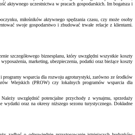
ość aktywnego uczestnictwa w pracach gospodarskich. Im bogatsza i
ypoczynku, miłośników aktywnego spędzania czasu, czy może osoby
zentować swoje gospodarstwo i zbudować trwałe relacje z klientami.
enie szczegółowego biznesplanu, który uwzględni wszystkie koszty
wyposażenia, marketing, ubezpieczenia, podatki oraz bieżące koszty
 programy wsparcia dla rozwoju agroturystyki, zarówno ze środków
arów Wiejskich (PROW) czy lokalnych programów wsparcia dla
i. Należy uwzględnić potencjalne przychody z wynajmu, sprzedaży
ne wydatki oraz na okresy niższego sezonu turystycznego. Dokładne
eży zadbać o odpowiednie przystosowanie istniejących budynków