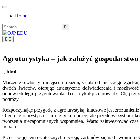
Skip
to
Home
content
Search
for:
OJP EDU
Agroturystyka – jak założyć gospodarstwo
„`html
Marzenie o własnym miejscu na ziemi, z dala od miejskiego zgiełku,
dwóch światów, oferując autentyczne doświadczenia i możliwoś
odpowiedniego przygotowania. Ten artykuł przeprowadzi Cię przez
podróży.
Rozpoczynając przygodę z agroturystyką, kluczowe jest zrozumienie sp
Oferta agroturystyczna to nie tylko nocleg, ale przede wszystkim ko
tworzenia niezapomnianych wspomnień. Warto zainwestować czas w 
innych.
Przed podjęciem ostatecznych decyzji, zastanów się nad swoimi mo