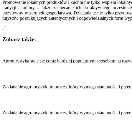
Promowanie lokalnych produktów i kuchni nie tylko wspiera lokalny
tradycji i kultury, a także zachęcanie ich do aktywnego uczestn
pozytywny wizerunek gospodarstwa. Działania te nie tylko przynoszą 
turystów poszukujących autentycznych i odpowiedzialnych form wy
„`
Zobacz także:
Nawigacja
wpisu
Agroturystyka staje się coraz bardziej popularnym sposobem na roz
Zakładanie agroturystyki to proces, który wymaga staranności i pr
Zakładanie agroturystyki to proces, który wymaga staranności i prz