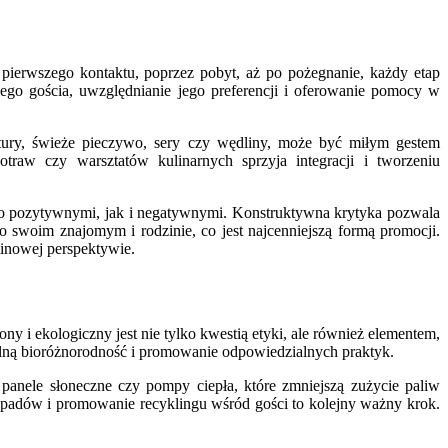
 pierwszego kontaktu, poprzez pobyt, aż po pożegnanie, każdy etap
ego gościa, uwzględnianie jego preferencji i oferowanie pomocy w
tury, świeże pieczywo, sery czy wędliny, może być miłym gestem
raw czy warsztatów kulinarnych sprzyja integracji i tworzeniu
ówno pozytywnymi, jak i negatywnymi. Konstruktywna krytyka pozwala
 swoim znajomym i rodzinie, co jest najcenniejszą formą promocji.
minowej perspektywie.
y i ekologiczny jest nie tylko kwestią etyki, ale również elementem,
alną bioróżnorodność i promowanie odpowiedzialnych praktyk.
panele słoneczne czy pompy ciepła, które zmniejszą zużycie paliw
padów i promowanie recyklingu wśród gości to kolejny ważny krok.