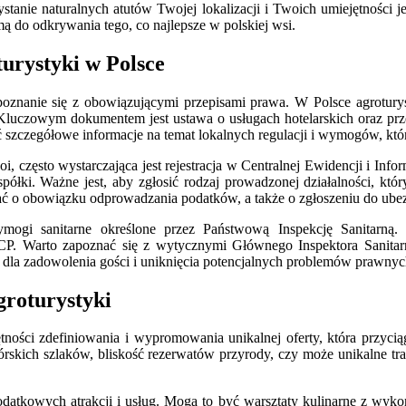
tanie naturalnych atutów Twojej lokalizacji i Twoich umiejętności j
ą do odkrywania tego, co najlepsze w polskiej wsi.
urystyki w Polsce
apoznanie się z obowiązującymi przepisami prawa. W Polsce agrotury
. Kluczowym dokumentem jest ustawa o usługach hotelarskich oraz prz
 szczegółowe informacje na temat lokalnych regulacji i wymogów, któr
, często wystarczająca jest rejestracja w Centralnej Ewidencji i In
ółki. Ważne jest, aby zgłosić rodzaj prowadzonej działalności, któr
ać o obowiązku odprowadzania podatków, a także o zgłoszeniu do ube
wymogi sanitarne określone przez Państwową Inspekcję Sanitarn
. Warto zapoznać się z wytycznymi Głównego Inspektora Sanitarne
 dla zadowolenia gości i uniknięcia potencjalnych problemów prawnyc
agroturystyki
tności zdefiniowania i wypromowania unikalnej oferty, która przyci
órskich szlaków, bliskość rezerwatów przyrody, czy może unikalne tr
odatkowych atrakcji i usług. Mogą to być warsztaty kulinarne z wyko