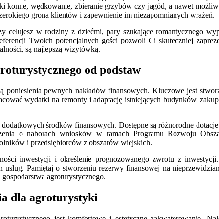
ki konne, wędkowanie, zbieranie grzybów czy jagód, a nawet możliw
 szerokiego grona klientów i zapewnienie im niezapomnianych wrażeń.
zy celujesz w rodziny z dziećmi, pary szukające romantycznego w
preferencji Twoich potencjalnych gości pozwoli Ci skuteczniej zapre
łalności, są najlepszą wizytówką.
groturystycznego od podstaw
cią poniesienia pewnych nakładów finansowych. Kluczowe jest stworz
cować wydatki na remonty i adaptację istniejących budynków, zakup 
dodatkowych środków finansowych. Dostępne są różnorodne dotacje i
głoszenia o naborach wniosków w ramach Programu Rozwoju Obsz
 rolników i przedsiębiorców z obszarów wiejskich.
lności inwestycji i określenie prognozowanego zwrotu z inwestycj
 usług. Pamiętaj o stworzeniu rezerwy finansowej na nieprzewidzia
 gospodarstwa agroturystycznego.
a dla agroturystyki
oturystycznego jest komfortowe i estetyczne zakwaterowanie. Nal