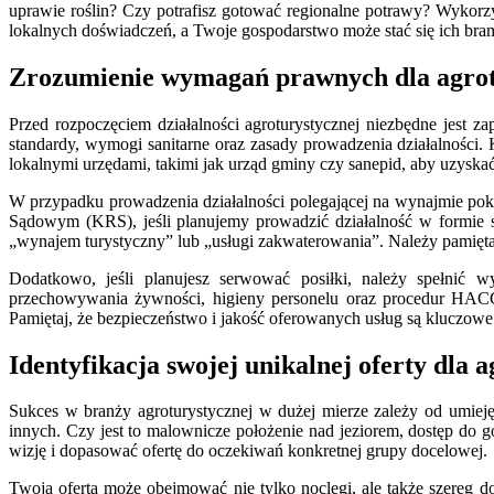
uprawie roślin? Czy potrafisz gotować regionalne potrawy? Wykorzys
lokalnych doświadczeń, a Twoje gospodarstwo może stać się ich bram
Zrozumienie wymagań prawnych dla agrot
Przed rozpoczęciem działalności agroturystycznej niezbędne jest z
standardy, wymogi sanitarne oraz zasady prowadzenia działalności
lokalnymi urzędami, takimi jak urząd gminy czy sanepid, aby uzyskać
W przypadku prowadzenia działalności polegającej na wynajmie pokoi
Sądowym (KRS), jeśli planujemy prowadzić działalność w formie sp
„wynajem turystyczny” lub „usługi zakwaterowania”. Należy pamięt
Dodatkowo, jeśli planujesz serwować posiłki, należy spełnić 
przechowywania żywności, higieny personelu oraz procedur HACCP
Pamiętaj, że bezpieczeństwo i jakość oferowanych usług są kluczowe
Identyfikacja swojej unikalnej oferty dla 
Sukces w branży agroturystycznej w dużej mierze zależy od umieję
innych. Czy jest to malownicze położenie nad jeziorem, dostęp do g
wizję i dopasować ofertę do oczekiwań konkretnej grupy docelowej.
Twoja oferta może obejmować nie tylko noclegi, ale także szereg d