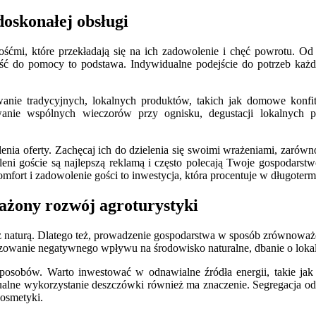
doskonałej obsługi
śćmi, które przekładają się na ich zadowolenie i chęć powrotu. Od
wość do pomocy to podstawa. Indywidualne podejście do potrzeb każd
wanie tradycyjnych, lokalnych produktów, takich jak domowe konfi
anie wspólnych wieczorów przy ognisku, degustacji lokalnych pot
nalenia oferty. Zachęcaj ich do dzielenia się swoimi wrażeniami, zar
ni goście są najlepszą reklamą i często polecają Twoje gospodarstwo
fort i zadowolenie gości to inwestycja, która procentuje w długoter
ażony rozwój agroturystyki
u z naturą. Dlatego też, prowadzenie gospodarstwa w sposób zrównoważon
alizowanie negatywnego wpływu na środowisko naturalne, dbanie o lok
posobów. Warto inwestować w odnawialne źródła energii, takie jak 
ualne wykorzystanie deszczówki również ma znaczenie. Segregacja od
kosmetyki.