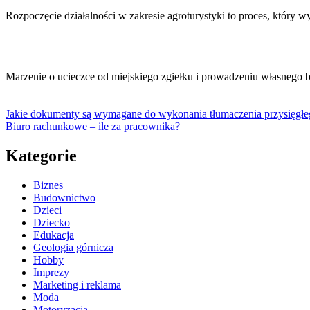
Rozpoczęcie działalności w zakresie agroturystyki to proces, który
Marzenie o ucieczce od miejskiego zgiełku i prowadzeniu własnego bi
Jakie dokumenty są wymagane do wykonania tłumaczenia przysięgł
Biuro rachunkowe – ile za pracownika?
Kategorie
Biznes
Budownictwo
Dzieci
Dziecko
Edukacja
Geologia górnicza
Hobby
Imprezy
Marketing i reklama
Moda
Motoryzacja