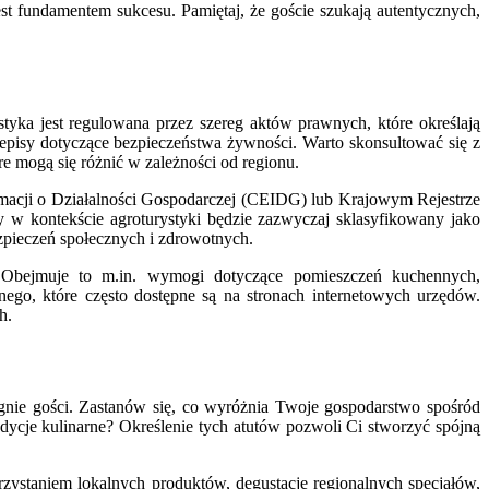
est fundamentem sukcesu. Pamiętaj, że goście szukają autentycznych,
styka jest regulowana przez szereg aktów prawnych, które określają
episy dotyczące bezpieczeństwa żywności. Warto skonsultować się z
e mogą się różnić w zależności od regionu.
formacji o Działalności Gospodarczej (CEIDG) lub Krajowym Rejestrze
y w kontekście agroturystyki będzie zazwyczaj sklasyfikowany jako
zpieczeń społecznych i zdrowotnych.
ą. Obejmuje to m.in. wymogi dotyczące pomieszczeń kuchennych,
go, które często dostępne są na stronach internetowych urzędów.
h.
ągnie gości. Zastanów się, co wyróżnia Twoje gospodarstwo spośród
adycje kulinarne? Określenie tych atutów pozwoli Ci stworzyć spójną
rzystaniem lokalnych produktów, degustacje regionalnych specjałów,