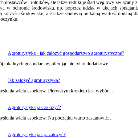
ch dostawców i rolników, ale także redukuje ślad węglowy związany z 
ictwa w ochronie środowiska, np. poprzez udział w akcjach sprząta
korzyści środowisku, ale także stanowią unikalną wartość dodaną dla 
poczynku.
Agroturystyka - jak założyć gospodarstwo agroturystyczne?
wój lokalnych gospodarstw, oferując nie tylko dodatkowe…
Jak założyć agroturystyka?
zemyślenia wielu aspektów. Pierwszym krokiem jest wybór…
Agroturystyka jak założyć?
emyślenia wielu aspektów. Na początku warto zastanowić…
Agroturystyka jak ja założyć?