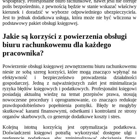
współpracy. Profesjonalne biuro rachunkowe, nawet jeśli nie oferuje
polis bezpośrednio, z pewnością będzie w stanie wskazać właściwy
kierunek i doradzić w wyborze odpowiedniego ubezpieczyciela.
Jest to jednak dodatkowa usługa, która może nie być wliczona w
podstawowy pakiet obsługi księgowej.
Jakie są korzyści z powierzenia obsługi
biuru rachunkowemu dla każdego
pracownika?
Powierzenie obsługi księgowej zewnętrznemu biuru rachunkowemu
niesie ze sobą szereg korzyści, które mogą znacząco wpłynąć na
efektywność i bezpieczeństwo prowadzenia działalności
gospodarczej. Jedną z najważniejszych zalet jest minimalizacja
ryzyka błędów księgowych i podatkowych. Profesjonalni księgowi
posiadają aktualną wiedzę na temat przepisów prawa, stosują
nowoczesne procedury i oprogramowanie, co znacząco redukuje
prawdopodobieństwo popełnienia pomyłki. Błędy te mogłyby
skutkować karami finansowymi, odsetkami i kontrolami ze strony
organów skarbowych, co generuje dodatkowe koszty i stres.
Kolejną istotną korzyścią jest optymalizacja podatkowa.
Doświadczeni księgowi potrafią wykorzystać dostępne ulgi i
preferencje podatkowe, aby zminimalizować obciążenia firmy,