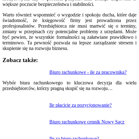
większe poczucie bezpieczeństwa i stabilności.
Warto również wspomnieć o wygodzie i spokoju ducha, które daje
świadomość, że księgowość firmy jest prowadzona przez
profesjonalistów. Przedsiębiorca nie musi martwić się o terminy,
zmiany w przepisach czy potencjalne problemy z urzędami. Może
być pewien, że wszystkie formalności są załatwiane prawidłowo i
terminowo. Ta pewność pozwala na lepsze zarządzanie stresem i
skupienie się na rozwoju biznesu.
Zobacz także:
Nawigacja
Biuro rachunkowe - ile za pracownika?
wpisu
Wybór biura rachunkowego to kluczowa decyzja dla wielu
przedsiębiorców, którzy pragną skupić się na rozwoju…
Ile płacicie za pozycjonowanie?
Biuro rachunkowe cennik Nowy Sącz
Ile za biuro rachunkowe?