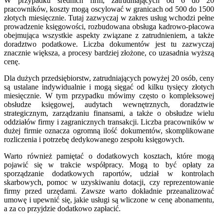
W przypadku średnich firm, zatrudniających od 6 do 20
pracowników, koszty mogą oscylować w granicach od 500 do 1500
złotych miesięcznie. Tutaj zazwyczaj w zakres usług wchodzi pełne
prowadzenie księgowości, rozbudowana obsługa kadrowo-płacowa
obejmująca wszystkie aspekty związane z zatrudnieniem, a także
doradztwo podatkowe. Liczba dokumentów jest tu zazwyczaj
znacznie większa, a procesy bardziej złożone, co uzasadnia wyższą
cenę.
Dla dużych przedsiębiorstw, zatrudniających powyżej 20 osób, ceny
są ustalane indywidualnie i mogą sięgać od kilku tysięcy złotych
miesięcznie. W tym przypadku mówimy często o kompleksowej
obsłudze księgowej, audytach wewnętrznych, doradztwie
strategicznym, zarządzaniu finansami, a także o obsłudze wielu
oddziałów firmy i zagranicznych transakcji. Liczba pracowników w
dużej firmie oznacza ogromną ilość dokumentów, skomplikowane
rozliczenia i potrzebę dedykowanego zespołu księgowych.
Warto również pamiętać o dodatkowych kosztach, które mogą
pojawić się w trakcie współpracy. Mogą to być opłaty za
sporządzanie dodatkowych raportów, udział w kontrolach
skarbowych, pomoc w uzyskiwaniu dotacji, czy reprezentowanie
firmy przed urzędami. Zawsze warto dokładnie przeanalizować
umowę i upewnić się, jakie usługi są wliczone w cenę abonamentu,
a za co przyjdzie dodatkowo zapłacić.