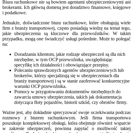
Biura rachunkowe nie są bowiem agentami ubezpieczeniowymi ani
brokerami. Ich główną domeną jest doradztwo finansowe, księgowe
i podatkowe.
Jednakże, doświadczone biura rachunkowe, które obsługują wiele
firm z branży transportowej, często posiadają wiedzę na temat tego,
jakie ubezpieczenia są kluczowe dla przewoźników. W takim
przypadku, mogą one świadczyć usługi pośrednie. Może to polegać
na:
Doradzaniu klientom, jakie rodzaje ubezpieczeń są dla nich
niezbędne, w tym OCP przewoźnika, uwzględniając
specyfikę ich działalności i obowiązujące przepisy.
Polecaniu sprawdzonych agentów ubezpieczeniowych lub
brokerów, którzy specjalizują się w ubezpieczeniach dla
branży transportowej i są w stanie zaoferować konkurencyjne
warunki OCP przewoźnika.
Pomocy w przygotowaniu dokumentów niezbędnych do
zawarcia umowy ubezpieczenia, takich jak dokumentacja
dotycząca floty pojazdów, historii szkód, czy obrotów firmy.
Ważne jest, aby dokładnie sprecyzować swoje oczekiwania podczas
rozmowy z biurem rachunkowym. Jeśli firma transportowa
poszukuje kompleksowej obsługi, która obejmuje również wsparcie
w zakresie ubezpieczeń, powinna zapytać o możliwość takiej