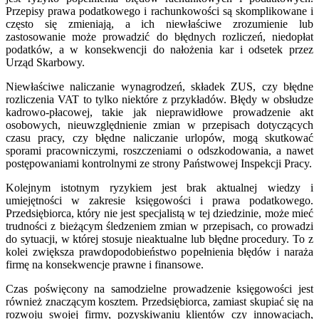
Przepisy prawa podatkowego i rachunkowości są skomplikowane i
często się zmieniają, a ich niewłaściwe zrozumienie lub
zastosowanie może prowadzić do błędnych rozliczeń, niedopłat
podatków, a w konsekwencji do nałożenia kar i odsetek przez
Urząd Skarbowy.
Niewłaściwe naliczanie wynagrodzeń, składek ZUS, czy błędne
rozliczenia VAT to tylko niektóre z przykładów. Błędy w obsłudze
kadrowo-płacowej, takie jak nieprawidłowe prowadzenie akt
osobowych, nieuwzględnienie zmian w przepisach dotyczących
czasu pracy, czy błędne naliczanie urlopów, mogą skutkować
sporami pracowniczymi, roszczeniami o odszkodowania, a nawet
postępowaniami kontrolnymi ze strony Państwowej Inspekcji Pracy.
Kolejnym istotnym ryzykiem jest brak aktualnej wiedzy i
umiejętności w zakresie księgowości i prawa podatkowego.
Przedsiębiorca, który nie jest specjalistą w tej dziedzinie, może mieć
trudności z bieżącym śledzeniem zmian w przepisach, co prowadzi
do sytuacji, w której stosuje nieaktualne lub błędne procedury. To z
kolei zwiększa prawdopodobieństwo popełnienia błędów i naraża
firmę na konsekwencje prawne i finansowe.
Czas poświęcony na samodzielne prowadzenie księgowości jest
również znaczącym kosztem. Przedsiębiorca, zamiast skupiać się na
rozwoju swojej firmy, pozyskiwaniu klientów czy innowacjach,