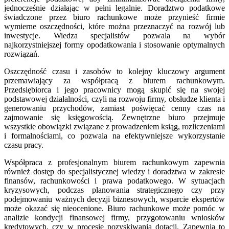
jednocześnie działając w pełni legalnie. Doradztwo podatkowe
świadczone przez biuro rachunkowe może przynieść firmie
wymierne oszczędności, które można przeznaczyć na rozwój lub
inwestycje. Wiedza specjalistów pozwala na wybór
najkorzystniejszej formy opodatkowania i stosowanie optymalnych
rozwiązań.
Oszczędność czasu i zasobów to kolejny kluczowy argument
przemawiający za współpracą z biurem rachunkowym.
Przedsiębiorca i jego pracownicy mogą skupić się na swojej
podstawowej działalności, czyli na rozwoju firmy, obsłudze klienta i
generowaniu przychodów, zamiast poświęcać cenny czas na
zajmowanie się księgowością. Zewnętrzne biuro przejmuje
wszystkie obowiązki związane z prowadzeniem ksiąg, rozliczeniami
i formalnościami, co pozwala na efektywniejsze wykorzystanie
czasu pracy.
Współpraca z profesjonalnym biurem rachunkowym zapewnia
również dostęp do specjalistycznej wiedzy i doradztwa w zakresie
finansów, rachunkowości i prawa podatkowego. W sytuacjach
kryzysowych, podczas planowania strategicznego czy przy
podejmowaniu ważnych decyzji biznesowych, wsparcie ekspertów
może okazać się nieocenione. Biuro rachunkowe może pomóc w
analizie kondycji finansowej firmy, przygotowaniu wniosków
kredytowych, czy w procesie pozyskiwania dotacji. Zapewnia to