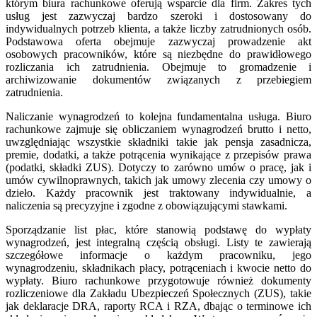
którym biura rachunkowe oferują wsparcie dla firm. Zakres tych
usług jest zazwyczaj bardzo szeroki i dostosowany do
indywidualnych potrzeb klienta, a także liczby zatrudnionych osób.
Podstawowa oferta obejmuje zazwyczaj prowadzenie akt
osobowych pracowników, które są niezbędne do prawidłowego
rozliczania ich zatrudnienia. Obejmuje to gromadzenie i
archiwizowanie dokumentów związanych z przebiegiem
zatrudnienia.
Naliczanie wynagrodzeń to kolejna fundamentalna usługa. Biuro
rachunkowe zajmuje się obliczaniem wynagrodzeń brutto i netto,
uwzględniając wszystkie składniki takie jak pensja zasadnicza,
premie, dodatki, a także potrącenia wynikające z przepisów prawa
(podatki, składki ZUS). Dotyczy to zarówno umów o pracę, jak i
umów cywilnoprawnych, takich jak umowy zlecenia czy umowy o
dzieło. Każdy pracownik jest traktowany indywidualnie, a
naliczenia są precyzyjne i zgodne z obowiązującymi stawkami.
Sporządzanie list płac, które stanowią podstawę do wypłaty
wynagrodzeń, jest integralną częścią obsługi. Listy te zawierają
szczegółowe informacje o każdym pracowniku, jego
wynagrodzeniu, składnikach płacy, potrąceniach i kwocie netto do
wypłaty. Biuro rachunkowe przygotowuje również dokumenty
rozliczeniowe dla Zakładu Ubezpieczeń Społecznych (ZUS), takie
jak deklaracje DRA, raporty RCA i RZA, dbając o terminowe ich