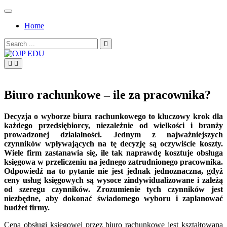
Skip
to
Home
content
Search
for:
OJP EDU
Biuro rachunkowe – ile za pracownika?
Decyzja o wyborze biura rachunkowego to kluczowy krok dla
każdego przedsiębiorcy, niezależnie od wielkości i branży
prowadzonej działalności. Jednym z najważniejszych
czynników wpływających na tę decyzję są oczywiście koszty.
Wiele firm zastanawia się, ile tak naprawdę kosztuje obsługa
księgowa w przeliczeniu na jednego zatrudnionego pracownika.
Odpowiedź na to pytanie nie jest jednak jednoznaczna, gdyż
ceny usług księgowych są wysoce zindywidualizowane i zależą
od szeregu czynników. Zrozumienie tych czynników jest
niezbędne, aby dokonać świadomego wyboru i zaplanować
budżet firmy.
Cena obsługi księgowej przez biuro rachunkowe jest kształtowana