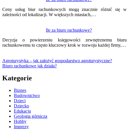
Ceny usług biur rachunkowych mogą znacznie różnić się w
zależności od lokalizacji. W większych miastach,…
Ile za biuro rachunkowe?
Decyzja o powierzeniu księgowości zewnętrznemu biuru
rachunkowemu to często kluczowy krok w rozwoju każdej firmy,…
Agroturystyka – jak założyć gospodarstwo agroturystyczne?
Biuro rachunkowe jak działa?
Kategorie
Biznes
Budownictwo
Dzieci
Dziecko
Edukacja
Geologia górnicza
Hobby
Imprezy