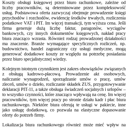
Koszty obsługi księgowej przez biuro rachunkowe, zależne od
liczby pracowników, są determinowane przez kompleksowość
usług. Podstawowa oferta zazwyczaj obejmuje prowadzenie księgi
przychodów i rozchodów, ewidencję środków trwałych, rozliczenia
podatkowe VAT i PIT. Im więcej transakcji, tym wyższa cena. Jeśli
firma generuje dużą liczbę faktur, paragonów, wyciągów
bankowych, czy innych dokumentów księgowych, nakład pracy
biura znacząco wzrasta. Również rodzaj prowadzonej działalności
ma znaczenie. Branże wymagające specyficznych rozliczeń, np.
budownictwo, handel zagraniczny czy usługi medyczne, mogą
generować dodatkowe koszty ze względu na potrzebę posiadania
przez biuro specjalistycznej wiedzy.
Kolejnym istotnym czynnikiem jest zakres obowiązków związanych
z obsługą kadrowo-płacową. Prowadzenie akt osobowych,
naliczanie wynagrodzeń, sporządzanie umów o pracę, umów
zleceń, umów o dzieło, rozliczanie składek ZUS, przygotowywanie
deklaracji PIT-11, a także obsługa świadczeń socjalnych i urlopów –
to wszystko czynności, które znacząco wpływają na cenę. Im więcej
pracowników, tym więcej pracy po stronie działu kadr i płac biura
rachunkowego. Niektóre biura oferują te usługi w pakiecie, inne
jako usługę dodatkową, co pozwala na elastyczne dopasowanie
oferty do potrzeb firmy.
Lokalizacja biura rachunkowego również może mieć wpływ na