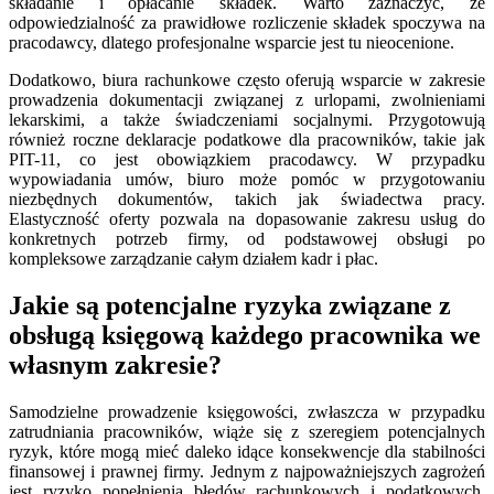
składanie i opłacanie składek. Warto zaznaczyć, że
odpowiedzialność za prawidłowe rozliczenie składek spoczywa na
pracodawcy, dlatego profesjonalne wsparcie jest tu nieocenione.
Dodatkowo, biura rachunkowe często oferują wsparcie w zakresie
prowadzenia dokumentacji związanej z urlopami, zwolnieniami
lekarskimi, a także świadczeniami socjalnymi. Przygotowują
również roczne deklaracje podatkowe dla pracowników, takie jak
PIT-11, co jest obowiązkiem pracodawcy. W przypadku
wypowiadania umów, biuro może pomóc w przygotowaniu
niezbędnych dokumentów, takich jak świadectwa pracy.
Elastyczność oferty pozwala na dopasowanie zakresu usług do
konkretnych potrzeb firmy, od podstawowej obsługi po
kompleksowe zarządzanie całym działem kadr i płac.
Jakie są potencjalne ryzyka związane z
obsługą księgową każdego pracownika we
własnym zakresie?
Samodzielne prowadzenie księgowości, zwłaszcza w przypadku
zatrudniania pracowników, wiąże się z szeregiem potencjalnych
ryzyk, które mogą mieć daleko idące konsekwencje dla stabilności
finansowej i prawnej firmy. Jednym z najpoważniejszych zagrożeń
jest ryzyko popełnienia błędów rachunkowych i podatkowych.