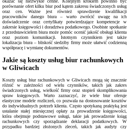
okazać się niezwykle cenne. Kolejnym krokiem powinno być
porównanie ofert kilku biur pod kątem zakresu świadczonych usług
oraz cen. Ważne jest również sprawdzenie kwalifikacji
pracowników danego biura – warto zwrócić uwagę na ich
doświadczenie oraz certyfikaty potwierdzające kompetencje w
zakresie księgowości i doradztwa podatkowego. Osobiste spotkanie
z przedstawicielem biura może pomóc ocenić jakość obsługi klienta
oraz poziom komunikacji. Istotnym czynnikiem jest także
lokalizacja biura – bliskość siedziby firmy może ułatwić codzienną
współpracę i wymianę dokumentów.
Jakie są koszty usług biur rachunkowych
w Gliwicach
Koszty usług biur rachunkowych w Gliwicach mogą się znacznie
różnić w zależności od wielu czynników, takich jak zakres
świadczonych usług, wielkość firmy oraz stopień skomplikowania
spraw księgowych. Warto zaznaczyć, że wiele biur oferuje
elastyczne modele rozliczeń, co pozwala na dostosowanie kosztów
do indywidualnych potrzeb klienta. Często spotykaną praktyką jest
ustalanie stałej miesięcznej opłaty za prowadzenie księgowości,
która obejmuje podstawowe usługi, takie jak prowadzenie ksiąg
rachunkowych czy sporządzanie deklaracji podatkowych. W
przypadku bardziej złożonych zleceń, takich jak audyty czy