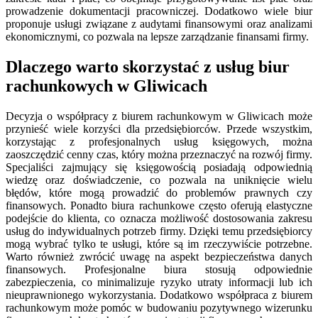
prowadzenie dokumentacji pracowniczej. Dodatkowo wiele biur
proponuje usługi związane z audytami finansowymi oraz analizami
ekonomicznymi, co pozwala na lepsze zarządzanie finansami firmy.
Dlaczego warto skorzystać z usług biur
rachunkowych w Gliwicach
Decyzja o współpracy z biurem rachunkowym w Gliwicach może
przynieść wiele korzyści dla przedsiębiorców. Przede wszystkim,
korzystając z profesjonalnych usług księgowych, można
zaoszczędzić cenny czas, który można przeznaczyć na rozwój firmy.
Specjaliści zajmujący się księgowością posiadają odpowiednią
wiedzę oraz doświadczenie, co pozwala na uniknięcie wielu
błędów, które mogą prowadzić do problemów prawnych czy
finansowych. Ponadto biura rachunkowe często oferują elastyczne
podejście do klienta, co oznacza możliwość dostosowania zakresu
usług do indywidualnych potrzeb firmy. Dzięki temu przedsiębiorcy
mogą wybrać tylko te usługi, które są im rzeczywiście potrzebne.
Warto również zwrócić uwagę na aspekt bezpieczeństwa danych
finansowych. Profesjonalne biura stosują odpowiednie
zabezpieczenia, co minimalizuje ryzyko utraty informacji lub ich
nieuprawnionego wykorzystania. Dodatkowo współpraca z biurem
rachunkowym może pomóc w budowaniu pozytywnego wizerunku