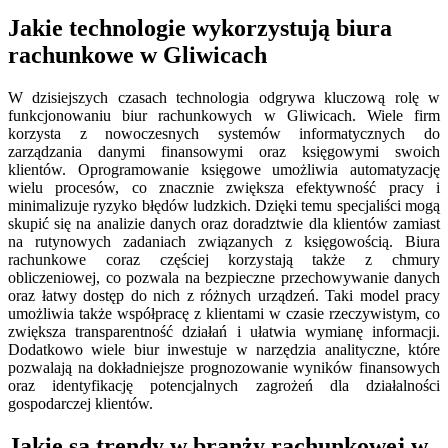
Jakie technologie wykorzystują biura
rachunkowe w Gliwicach
W dzisiejszych czasach technologia odgrywa kluczową rolę w
funkcjonowaniu biur rachunkowych w Gliwicach. Wiele firm
korzysta z nowoczesnych systemów informatycznych do
zarządzania danymi finansowymi oraz księgowymi swoich
klientów. Oprogramowanie księgowe umożliwia automatyzację
wielu procesów, co znacznie zwiększa efektywność pracy i
minimalizuje ryzyko błędów ludzkich. Dzięki temu specjaliści mogą
skupić się na analizie danych oraz doradztwie dla klientów zamiast
na rutynowych zadaniach związanych z księgowością. Biura
rachunkowe coraz częściej korzystają także z chmury
obliczeniowej, co pozwala na bezpieczne przechowywanie danych
oraz łatwy dostęp do nich z różnych urządzeń. Taki model pracy
umożliwia także współpracę z klientami w czasie rzeczywistym, co
zwiększa transparentność działań i ułatwia wymianę informacji.
Dodatkowo wiele biur inwestuje w narzędzia analityczne, które
pozwalają na dokładniejsze prognozowanie wyników finansowych
oraz identyfikację potencjalnych zagrożeń dla działalności
gospodarczej klientów.
Jakie są trendy w branży rachunkowej w