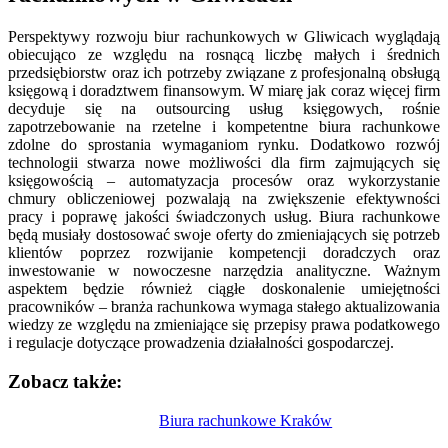
Perspektywy rozwoju biur rachunkowych w Gliwicach wyglądają
obiecująco ze względu na rosnącą liczbę małych i średnich
przedsiębiorstw oraz ich potrzeby związane z profesjonalną obsługą
księgową i doradztwem finansowym. W miarę jak coraz więcej firm
decyduje się na outsourcing usług księgowych, rośnie
zapotrzebowanie na rzetelne i kompetentne biura rachunkowe
zdolne do sprostania wymaganiom rynku. Dodatkowo rozwój
technologii stwarza nowe możliwości dla firm zajmujących się
księgowością – automatyzacja procesów oraz wykorzystanie
chmury obliczeniowej pozwalają na zwiększenie efektywności
pracy i poprawę jakości świadczonych usług. Biura rachunkowe
będą musiały dostosować swoje oferty do zmieniających się potrzeb
klientów poprzez rozwijanie kompetencji doradczych oraz
inwestowanie w nowoczesne narzędzia analityczne. Ważnym
aspektem będzie również ciągłe doskonalenie umiejętności
pracowników – branża rachunkowa wymaga stałego aktualizowania
wiedzy ze względu na zmieniające się przepisy prawa podatkowego
i regulacje dotyczące prowadzenia działalności gospodarczej.
Zobacz także:
Nawigacja
Biura rachunkowe Kraków