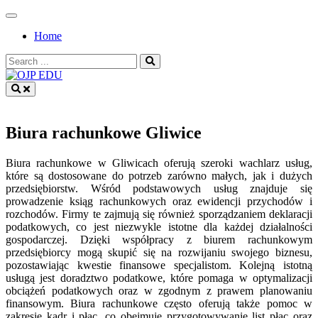
Skip
to
Home
content
Search
for:
OJP EDU
Biura rachunkowe Gliwice
Biura rachunkowe w Gliwicach oferują szeroki wachlarz usług,
które są dostosowane do potrzeb zarówno małych, jak i dużych
przedsiębiorstw. Wśród podstawowych usług znajduje się
prowadzenie ksiąg rachunkowych oraz ewidencji przychodów i
rozchodów. Firmy te zajmują się również sporządzaniem deklaracji
podatkowych, co jest niezwykle istotne dla każdej działalności
gospodarczej. Dzięki współpracy z biurem rachunkowym
przedsiębiorcy mogą skupić się na rozwijaniu swojego biznesu,
pozostawiając kwestie finansowe specjalistom. Kolejną istotną
usługą jest doradztwo podatkowe, które pomaga w optymalizacji
obciążeń podatkowych oraz w zgodnym z prawem planowaniu
finansowym. Biura rachunkowe często oferują także pomoc w
zakresie kadr i płac, co obejmuje przygotowywanie list płac oraz