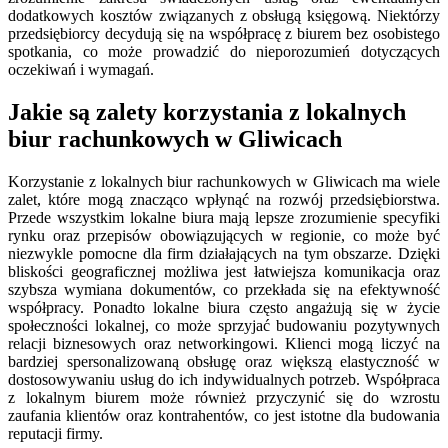
dodatkowych kosztów związanych z obsługą księgową. Niektórzy
przedsiębiorcy decydują się na współpracę z biurem bez osobistego
spotkania, co może prowadzić do nieporozumień dotyczących
oczekiwań i wymagań.
Jakie są zalety korzystania z lokalnych
biur rachunkowych w Gliwicach
Korzystanie z lokalnych biur rachunkowych w Gliwicach ma wiele
zalet, które mogą znacząco wpłynąć na rozwój przedsiębiorstwa.
Przede wszystkim lokalne biura mają lepsze zrozumienie specyfiki
rynku oraz przepisów obowiązujących w regionie, co może być
niezwykle pomocne dla firm działających na tym obszarze. Dzięki
bliskości geograficznej możliwa jest łatwiejsza komunikacja oraz
szybsza wymiana dokumentów, co przekłada się na efektywność
współpracy. Ponadto lokalne biura często angażują się w życie
społeczności lokalnej, co może sprzyjać budowaniu pozytywnych
relacji biznesowych oraz networkingowi. Klienci mogą liczyć na
bardziej spersonalizowaną obsługę oraz większą elastyczność w
dostosowywaniu usług do ich indywidualnych potrzeb. Współpraca
z lokalnym biurem może również przyczynić się do wzrostu
zaufania klientów oraz kontrahentów, co jest istotne dla budowania
reputacji firmy.