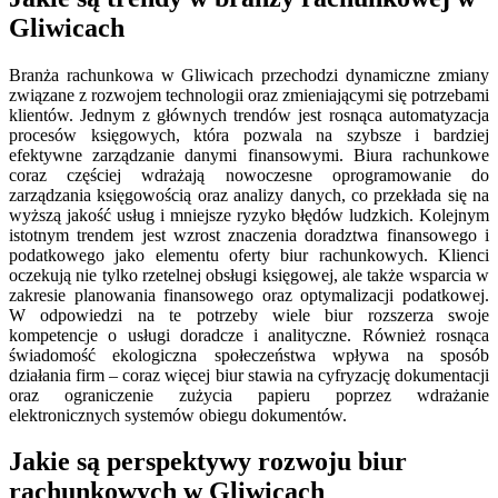
Gliwicach
Branża rachunkowa w Gliwicach przechodzi dynamiczne zmiany
związane z rozwojem technologii oraz zmieniającymi się potrzebami
klientów. Jednym z głównych trendów jest rosnąca automatyzacja
procesów księgowych, która pozwala na szybsze i bardziej
efektywne zarządzanie danymi finansowymi. Biura rachunkowe
coraz częściej wdrażają nowoczesne oprogramowanie do
zarządzania księgowością oraz analizy danych, co przekłada się na
wyższą jakość usług i mniejsze ryzyko błędów ludzkich. Kolejnym
istotnym trendem jest wzrost znaczenia doradztwa finansowego i
podatkowego jako elementu oferty biur rachunkowych. Klienci
oczekują nie tylko rzetelnej obsługi księgowej, ale także wsparcia w
zakresie planowania finansowego oraz optymalizacji podatkowej.
W odpowiedzi na te potrzeby wiele biur rozszerza swoje
kompetencje o usługi doradcze i analityczne. Również rosnąca
świadomość ekologiczna społeczeństwa wpływa na sposób
działania firm – coraz więcej biur stawia na cyfryzację dokumentacji
oraz ograniczenie zużycia papieru poprzez wdrażanie
elektronicznych systemów obiegu dokumentów.
Jakie są perspektywy rozwoju biur
rachunkowych w Gliwicach