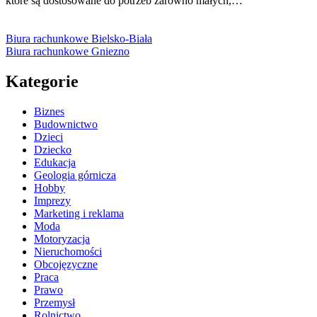
które są dostosowane do potrzeb zarówno małych,…
Biura rachunkowe Bielsko-Biała
Biura rachunkowe Gniezno
Kategorie
Biznes
Budownictwo
Dzieci
Dziecko
Edukacja
Geologia górnicza
Hobby
Imprezy
Marketing i reklama
Moda
Motoryzacja
Nieruchomości
Obcojęzyczne
Praca
Prawo
Przemysł
Rolnictwo