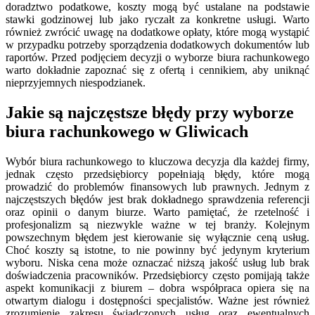
doradztwo podatkowe, koszty mogą być ustalane na podstawie
stawki godzinowej lub jako ryczałt za konkretne usługi. Warto
również zwrócić uwagę na dodatkowe opłaty, które mogą wystąpić
w przypadku potrzeby sporządzenia dodatkowych dokumentów lub
raportów. Przed podjęciem decyzji o wyborze biura rachunkowego
warto dokładnie zapoznać się z ofertą i cennikiem, aby uniknąć
nieprzyjemnych niespodzianek.
Jakie są najczęstsze błędy przy wyborze
biura rachunkowego w Gliwicach
Wybór biura rachunkowego to kluczowa decyzja dla każdej firmy,
jednak często przedsiębiorcy popełniają błędy, które mogą
prowadzić do problemów finansowych lub prawnych. Jednym z
najczęstszych błędów jest brak dokładnego sprawdzenia referencji
oraz opinii o danym biurze. Warto pamiętać, że rzetelność i
profesjonalizm są niezwykle ważne w tej branży. Kolejnym
powszechnym błędem jest kierowanie się wyłącznie ceną usług.
Choć koszty są istotne, to nie powinny być jedynym kryterium
wyboru. Niska cena może oznaczać niższą jakość usług lub brak
doświadczenia pracowników. Przedsiębiorcy często pomijają także
aspekt komunikacji z biurem – dobra współpraca opiera się na
otwartym dialogu i dostępności specjalistów. Ważne jest również
zrozumienie zakresu świadczonych usług oraz ewentualnych