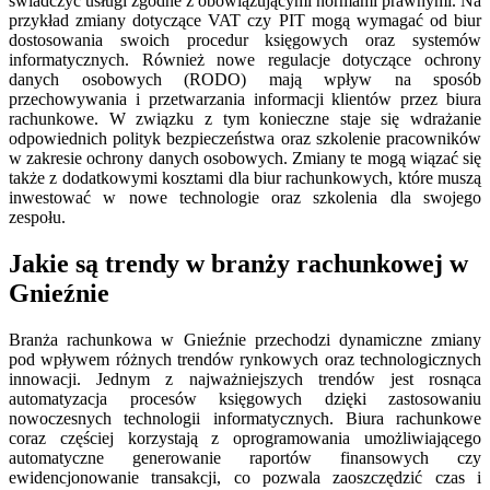
świadczyć usługi zgodne z obowiązującymi normami prawnymi. Na
przykład zmiany dotyczące VAT czy PIT mogą wymagać od biur
dostosowania swoich procedur księgowych oraz systemów
informatycznych. Również nowe regulacje dotyczące ochrony
danych osobowych (RODO) mają wpływ na sposób
przechowywania i przetwarzania informacji klientów przez biura
rachunkowe. W związku z tym konieczne staje się wdrażanie
odpowiednich polityk bezpieczeństwa oraz szkolenie pracowników
w zakresie ochrony danych osobowych. Zmiany te mogą wiązać się
także z dodatkowymi kosztami dla biur rachunkowych, które muszą
inwestować w nowe technologie oraz szkolenia dla swojego
zespołu.
Jakie są trendy w branży rachunkowej w
Gnieźnie
Branża rachunkowa w Gnieźnie przechodzi dynamiczne zmiany
pod wpływem różnych trendów rynkowych oraz technologicznych
innowacji. Jednym z najważniejszych trendów jest rosnąca
automatyzacja procesów księgowych dzięki zastosowaniu
nowoczesnych technologii informatycznych. Biura rachunkowe
coraz częściej korzystają z oprogramowania umożliwiającego
automatyczne generowanie raportów finansowych czy
ewidencjonowanie transakcji, co pozwala zaoszczędzić czas i