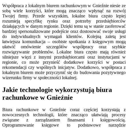
Współpraca z lokalnym biurem rachunkowym w Gnieźnie niesie ze
sobą wiele korzyści, które mogą znacząco wpłynąć na rozwój
Twojej firmy. Przede wszystkim, lokalne biura często lepiej
rozumieją specyfikę rynku oraz potrzeby przedsiębiorców
działających w danym regionie. Dzięki temu są w stanie zaoferować
bardziej spersonalizowane podejście oraz dostosować swoje usługi
do indywidualnych wymagań klientów. Kolejną zaletą jest
łatwiejsza komunikacja – osobiste spotkania z księgowym mogą
ułatwić omówienie szczegółów współpracy oraz szybkie
rozwiązywanie problemów. Lokalne biura często mają również
silniejsze więzi z innymi przedsiębiorcami oraz instytucjami w
regionie, co może przynieść dodatkowe korzyści w postaci
rekomendacji czy wspólnych inicjatyw. Dodatkowo, współpraca z
lokalnym biurem może przyczynić się do budowania pozytywnego
wizerunku firmy w społeczności lokalnej.
Jakie technologie wykorzystują biura
rachunkowe w Gnieźnie
Biura rachunkowe w Gnieźnie coraz częściej korzystają z
nowoczesnych technologii, które znacząco ułatwiają procesy
związane z zarządzaniem finansami i księgowością.
Oprogramowanie księgowe to podstawowe narzędzie