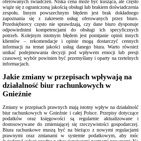
oferowanych świadczeń. Niska cena może być kusząca, ale często
wiąże się z ograniczoną jakością obsługi lub brakiem doświadczenia
zespołu. Innym powszechnym błędem jest brak dokładnego
zapoznania się z zakresem usług oferowanych przez biuro.
Przedsiębiorcy często nie sprawdzają, czy dane biuro dysponuje
odpowiednimi kompetencjami do obsługi ich specyficznych
potrzeb. Kolejnym istotnym błędem jest pomijanie opinii innych
klientów – rekomendacje i opinie mogą dostarczyć cennych
informacji na temat jakości usług danego biura. Warto również
unikać podejmowania decyzji pod wpływem emocji lub presji
czasowej; wybór powinien być przemyślany i oparty na rzetelnych
informacjach.
Jakie zmiany w przepisach wpływają na
działalność biur rachunkowych w
Gnieźnie
Zmiany w przepisach prawnych mają istotny wpływ na działalność
biur rachunkowych w Gnieźnie i całej Polsce. Przepisy dotyczące
podatków oraz księgowości są regularnie aktualizowane i
dostosowywane do zmieniającej się rzeczywistości gospodarczej.
Biura rachunkowe muszą być na bieżąco z nowymi regulacjami
prawnymi oraz zmianami w systemie podatkowym, aby móc