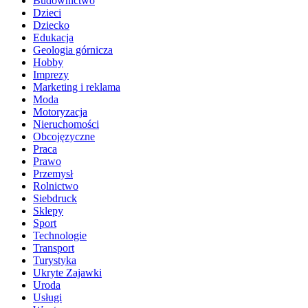
Budownictwo
Dzieci
Dziecko
Edukacja
Geologia górnicza
Hobby
Imprezy
Marketing i reklama
Moda
Motoryzacja
Nieruchomości
Obcojęzyczne
Praca
Prawo
Przemysł
Rolnictwo
Siebdruck
Sklepy
Sport
Technologie
Transport
Turystyka
Ukryte Zajawki
Uroda
Usługi