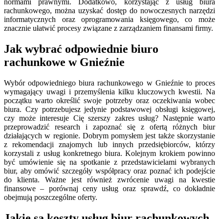
normami prawnymi. Dodatkowo, korzystając z usług biura
rachunkowego, można uzyskać dostęp do nowoczesnych narzędzi
informatycznych oraz oprogramowania księgowego, co może
znacznie ułatwić procesy związane z zarządzaniem finansami firmy.
Jak wybrać odpowiednie biuro
rachunkowe w Gnieźnie
Wybór odpowiedniego biura rachunkowego w Gnieźnie to proces
wymagający uwagi i przemyślenia kilku kluczowych kwestii. Na
początku warto określić swoje potrzeby oraz oczekiwania wobec
biura. Czy potrzebujesz jedynie podstawowej obsługi księgowej,
czy może interesuje Cię szerszy zakres usług? Następnie warto
przeprowadzić research i zapoznać się z ofertą różnych biur
działających w regionie. Dobrym pomysłem jest także skorzystanie
z rekomendacji znajomych lub innych przedsiębiorców, którzy
korzystali z usług konkretnego biura. Kolejnym krokiem powinno
być umówienie się na spotkanie z przedstawicielami wybranych
biur, aby omówić szczegóły współpracy oraz poznać ich podejście
do klienta. Ważne jest również zwrócenie uwagi na kwestie
finansowe – porównaj ceny usług oraz sprawdź, co dokładnie
obejmują poszczególne oferty.
Jakie są koszty usług biur rachunkowych