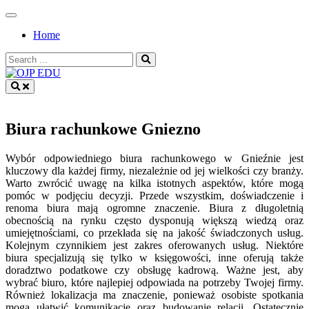
Skip
to
Home
content
Search
for:
OJP EDU
Biura rachunkowe Gniezno
Wybór odpowiedniego biura rachunkowego w Gnieźnie jest
kluczowy dla każdej firmy, niezależnie od jej wielkości czy branży.
Warto zwrócić uwagę na kilka istotnych aspektów, które mogą
pomóc w podjęciu decyzji. Przede wszystkim, doświadczenie i
renoma biura mają ogromne znaczenie. Biura z długoletnią
obecnością na rynku często dysponują większą wiedzą oraz
umiejętnościami, co przekłada się na jakość świadczonych usług.
Kolejnym czynnikiem jest zakres oferowanych usług. Niektóre
biura specjalizują się tylko w księgowości, inne oferują także
doradztwo podatkowe czy obsługę kadrową. Ważne jest, aby
wybrać biuro, które najlepiej odpowiada na potrzeby Twojej firmy.
Również lokalizacja ma znaczenie, ponieważ osobiste spotkania
mogą ułatwić komunikację oraz budowanie relacji. Ostatecznie