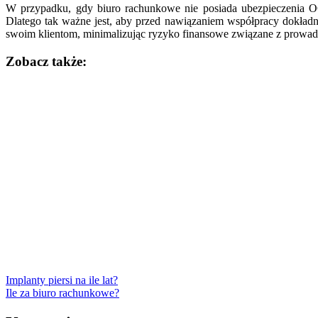
W przypadku, gdy biuro rachunkowe nie posiada ubezpieczenia OC,
Dlatego tak ważne jest, aby przed nawiązaniem współpracy dokładn
swoim klientom, minimalizując ryzyko finansowe związane z prowadz
Zobacz także:
Nawigacja
wpisu
Implanty piersi na ile lat?
Ile za biuro rachunkowe?