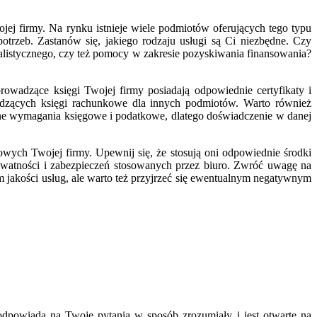
j firmy. Na rynku istnieje wiele podmiotów oferujących tego typu
trzeb. Zastanów się, jakiego rodzaju usługi są Ci niezbędne. Czy
alistycznego, czy też pomocy w zakresie pozyskiwania finansowania?
owadzące księgi Twojej firmy posiadają odpowiednie certyfikaty i
adzących księgi rachunkowe dla innych podmiotów. Warto również
czne wymagania księgowe i podatkowe, dlatego doświadczenie w danej
wych Twojej firmy. Upewnij się, że stosują oni odpowiednie środki
ywatności i zabezpieczeń stosowanych przez biuro. Zwróć uwagę na
m jakości usług, ale warto też przyjrzeć się ewentualnym negatywnym
odpowiada na Twoje pytania w sposób zrozumiały i jest otwarte na