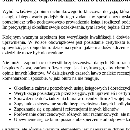
Wybór właściwego biura rachunkowego to kluczowa decyzja, która 
usługi, dlatego warto podejść do tego zadania w sposób przemyśl
potrzebujesz tylko podstawowego prowadzenia ksiąg i rozliczeń pod
Im precyzyjniej określisz swoje oczekiwania, tym łatwiej będzie Ci 
Kolejnym ważnym aspektem jest weryfikacja kwalifikacji i doświa
uprawnienia. W Polsce obowiązkowe jest posiadanie certyfikatu
sprawdzić, jak długo biuro działa na rynku i jakie ma doświadczen
dziedzinie może być nieocenione.
Nie można zapominać o kwestii bezpieczeństwa danych. Biuro rachu
bezpieczeństwa, zarówno fizycznego, jak i cyfrowego, aby chroni
opinie innych klientów. W dzisiejszych czasach łatwo znaleźć recen
komentarzom i sposobie, w jaki biuro na nie reaguje.
Określenie zakresu potrzebnych usług księgowych i doradczyc
Weryfikacja posiadanych przez księgowych uprawnień i certyf
Sprawdzenie doświadczenia biura w obsłudze firm z Twojej br
Zapytanie o stosowane środki bezpieczeństwa danych i polityk
Zapoznanie się z opiniami i referencjami innych klientów.
Porównanie ofert cenowych różnych biur rachunkowych, ale ni
Upewnienie się, że biuro posiada ubezpieczenie od odpowiedzi
Ostatnim, ale równie ważnym elementem jest nawiązanie dobrej ko