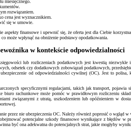
tu miesięcznego.
dokumentów.
lnym rozwiązaniem.
ko cena jest wyznacznikiem.
wić się w umowie.
spekty finansowe i upewnić się, że oferta jest dla Ciebie korzystna 
 co może wpłynąć na obniżenie podstawy opodatkowania.
ewoźnika w kontekście odpowiedzialności
ęgowości lub rozliczeniach podatkowych jest kwestią niezwykle is
owych, odsetek czy dodatkowych zobowiązań podatkowych, przedsiębior
ubezpieczenie od odpowiedzialności cywilnej (OC). Jest to polisa,
arczonych specyficznymi regulacjami, takich jak transport, pojawia 
że biuro rachunkowe może pomóc w prawidłowym rozliczeniu składe
iami związanymi z utratą, uszkodzeniem lub opóźnieniem w dostar
portowej.
nie przez nie ubezpieczenia OC. Należy również poprosić o wgląd w wa
 obejmować potencjalne szkody finansowe wynikające z błędów w pro
inna być ona adekwatna do potencjalnych strat, jakie mogłyby wynik