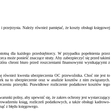
i przejrzysta. Należy również pamiętać, że koszty obsługi księgowej
totną dla każdego przedsiębiorcy. W przypadku popełnienia przez
ca może ponieść znaczące straty. Aby zabezpieczyć się przed takimi
 która chroni biuro przed roszczeniami finansowymi wynikającymi z
się również kwestia ubezpieczenia OC przewoźnika. Choć nie jest to
k na to ubezpieczenie oraz w analizie kosztów z nim związanych.
czeniu przesyłki. Prawidłowe rozliczenie podatkowe kosztów tego
runki polisy, aby upewnić się, że zakres ochrony jest wystarczający
wadzeniu ksiąg, rozliczeń podatkowych, a także obsługi kadrowo-
nąć z błędu księgowego.