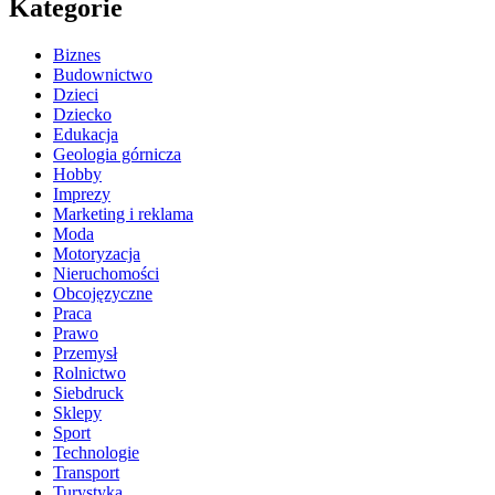
Kategorie
Biznes
Budownictwo
Dzieci
Dziecko
Edukacja
Geologia górnicza
Hobby
Imprezy
Marketing i reklama
Moda
Motoryzacja
Nieruchomości
Obcojęzyczne
Praca
Prawo
Przemysł
Rolnictwo
Siebdruck
Sklepy
Sport
Technologie
Transport
Turystyka