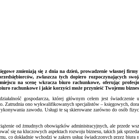
ięgowe zmieniają się z dnia na dzień, prowadzenie własnej firm
przedsiębiorców, zwłaszcza tych dopiero rozpoczynających swoją
ejscu na scenę wkracza biuro rachunkowe, oferując profesjon
biuro rachunkowe i jakie korzyści może przynieść Twojemu bizne
działalność gospodarcza, której głównym celem jest świadczenie 
. Zatrudnia ono wykwalifikowanych specjalistów – księgowych, dor
 wykonywania zawodu. Usługi te są skierowane zarówno do osób fizyc
ciążenie od żmudnych obowiązków administracyjnych, ale przede w
ować się na kluczowych aspektach rozwoju biznesu, takich jak sprzed
 temu, co dokładnie wchodzi w zakres usług świadczonych przez biura