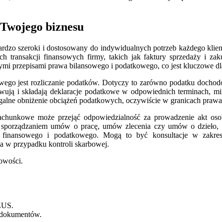
 Twojego biznesu
rdzo szeroki i dostosowany do indywidualnych potrzeb każdego klien
ch transakcji finansowych firmy, takich jak faktury sprzedaży i za
ymi przepisami prawa bilansowego i podatkowego, co jest kluczowe dl
ego jest rozliczanie podatków. Dotyczy to zarówno podatku dochodo
owują i składają deklaracje podatkowe w odpowiednich terminach, m
egalne obniżenie obciążeń podatkowych, oczywiście w granicach prawa
achunkowe może przejąć odpowiedzialność za prowadzenie akt os
ż sporządzaniem umów o pracę, umów zlecenia czy umów o dzieło,
 finansowego i podatkowego. Mogą to być konsultacje w zakres
a w przypadku kontroli skarbowej.
owości.
 ZUS.
 dokumentów.