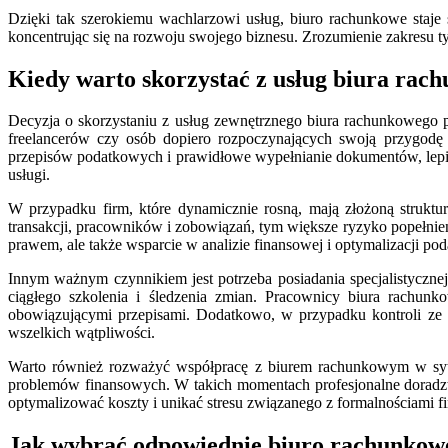
Dzięki tak szerokiemu wachlarzowi usług, biuro rachunkowe staje
koncentrując się na rozwoju swojego biznesu. Zrozumienie zakresu t
Kiedy warto skorzystać z usług biura rac
Decyzja o skorzystaniu z usług zewnętrznego biura rachunkowego 
freelancerów czy osób dopiero rozpoczynających swoją przygodę
przepisów podatkowych i prawidłowe wypełnianie dokumentów, lepiej
usługi.
W przypadku firm, które dynamicznie rosną, mają złożoną struktur
transakcji, pracowników i zobowiązań, tym większe ryzyko popełnie
prawem, ale także wsparcie w analizie finansowej i optymalizacji pod
Innym ważnym czynnikiem jest potrzeba posiadania specjalistyczne
ciągłego szkolenia i śledzenia zmian. Pracownicy biura rachun
obowiązującymi przepisami. Dodatkowo, w przypadku kontroli ze 
wszelkich wątpliwości.
Warto również rozważyć współpracę z biurem rachunkowym w sytuac
problemów finansowych. W takich momentach profesjonalne doradzt
optymalizować koszty i unikać stresu związanego z formalnościami fi
Jak wybrać odpowiednie biuro rachunkowe