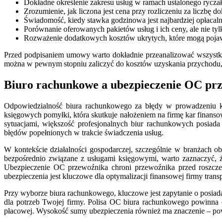
Dokładne określenie zakresu usług w ramach ustalonego ryczał
Zrozumienie, jak liczona jest cena przy rozliczeniu za liczbę 
Świadomość, kiedy stawka godzinowa jest najbardziej opłaca
Porównanie oferowanych pakietów usług i ich ceny, ale nie tyl
Rozważenie dodatkowych kosztów ukrytych, które mogą poja
Przed podpisaniem umowy warto dokładnie przeanalizować wszystkie a
można w pewnym stopniu zaliczyć do kosztów uzyskania przychodu,
Biuro rachunkowe a ubezpieczenie OC prz
Odpowiedzialność biura rachunkowego za błędy w prowadzeniu ksi
księgowych pomyłki, która skutkuje nałożeniem na firmę kar finans
sytuacjami, większość profesjonalnych biur rachunkowych posiada 
błędów popełnionych w trakcie świadczenia usług.
W kontekście działalności gospodarczej, szczególnie w branżach ob
bezpośrednio związane z usługami księgowymi, warto zaznaczyć, 
Ubezpieczenie OC przewoźnika chroni przewoźnika przed roszczen
ubezpieczenia jest kluczowe dla optymalizacji finansowej firmy trans
Przy wyborze biura rachunkowego, kluczowe jest zapytanie o posiada
dla potrzeb Twojej firmy. Polisa OC biura rachunkowego powinna
płacowej. Wysokość sumy ubezpieczenia również ma znaczenie – pow