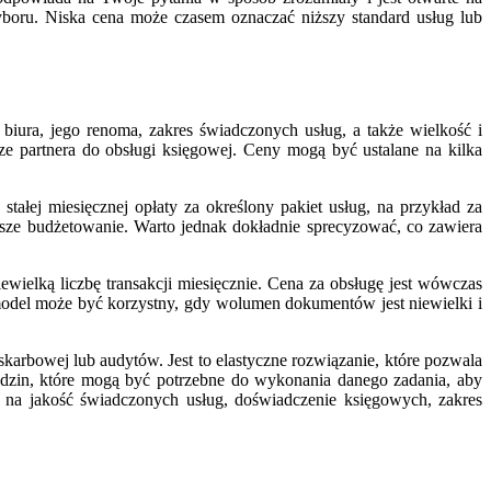
boru. Niska cena może czasem oznaczać niższy standard usług lub
biura, jego renoma, zakres świadczonych usług, a także wielkość i
ze partnera do obsługi księgowej. Ceny mogą być ustalane na kilka
tałej miesięcznej opłaty za określony pakiet usług, na przykład za
ze budżetowanie. Warto jednak dokładnie sprecyzować, co zawiera
wielką liczbę transakcji miesięcznie. Cena za obsługę jest wówczas
del może być korzystny, gdy wolumen dokumentów jest niewielki i
arbowej lub audytów. Jest to elastyczne rozwiązanie, które pozwala
 godzin, które mogą być potrzebne do wykonania danego zadania, aby
 na jakość świadczonych usług, doświadczenie księgowych, zakres