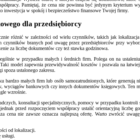
spółpracy. Pamiętaj, że cena nie powinna być jedynym kryterium wy
o inwestycja w spokój i bezpieczeństwo finansowe Twojej firmy.
owego dla przedsiębiorcy
ie różnić w zależności od wielu czynników, takich jak lokalizacja 
wych czynników branych pod uwagę przez przedsiębiorców przy wybor
czenie za liczbę dokumentów czy też stawka godzinowa.
ególnie w przypadku małych i średnich firm. Polega on na ustaleniu s
Taki model zapewnia przewidywalność kosztów i pozwala na łatwiejs
i spoza ustalonego zakresu.
u bardzo małych firm lub osób samozatrudnionych, które generują nie
nków, wyciągów bankowych czy innych dokumentów księgowych. Ten mo
agle wzrośnie.
czych, konsultacji specjalistycznych, pomocy w przypadku kontroli sk
o jednak przed rozpoczęciem współpracy ustalić orientacyjną liczbę
sza cena nie zawsze oznacza najlepszą ofertę. Warto zwrócić uwagę
i od lokalizacji.
 usługi.