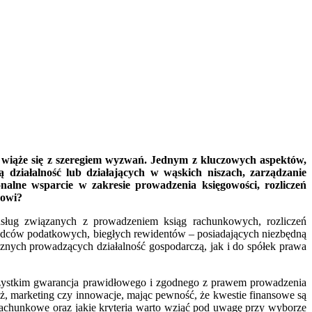
y wiąże się z szeregiem wyzwań. Jednym z kluczowych aspektów,
 działalność lub działających w wąskich niszach, zarządzanie
alne wsparcie w zakresie prowadzenia księgowości, rozliczeń
sowi?
usług związanych z prowadzeniem ksiąg rachunkowych, rozliczeń
adców podatkowych, biegłych rewidentów – posiadających niezbędną
znych prowadzących działalność gospodarczą, jak i do spółek prawa
szystkim gwarancja prawidłowego i zgodnego z prawem prowadzenia
aż, marketing czy innowacje, mając pewność, że kwestie finansowe są
 rachunkowe oraz jakie kryteria warto wziąć pod uwagę przy wyborze