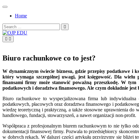
Skip
to
Home
content
Search
for:
OJP EDU
Biuro rachunkowe co to jest?
W dynamicznym świecie biznesu, gdzie przepisy podatkowe i ks
który wymaga szczególnej uwagi, jest księgowość. Dla wielu 
finansami firmy może stanowić poważną przeszkodę. W tym mi
podatkowych i doradztwa finansowego. Ale czym dokładnie jest 
Biuro rachunkowe to wyspecjalizowana firma lub indywidualna 
podatkowych, płacowych oraz doradztwa finansowego i podatkowego
wiedzę teoretyczną i praktyczną, a także stosowne uprawnienia do
handlowego, fundacji, stowarzyszeń, a nawet organizacji non-profit.
Współpraca z profesjonalnym biurem rachunkowym to nie tylko od
dokumentacji finansowej firmy. Pozwala to przedsiębiorcy skoncentr
w dobrych rękach. W dalszej części artykułu przyjrzymy się bliżej