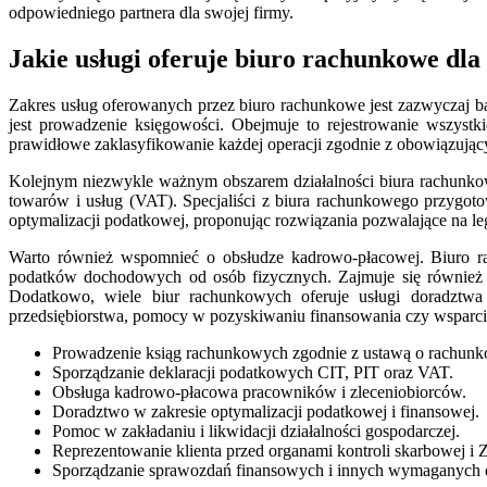
odpowiedniego partnera dla swojej firmy.
Jakie usługi oferuje biuro rachunkowe dla
Zakres usług oferowanych przez biuro rachunkowe jest zazwyczaj ba
jest prowadzenie księgowości. Obejmuje to rejestrowanie wszystki
prawidłowe zaklasyfikowanie każdej operacji zgodnie z obowiązując
Kolejnym niezwykle ważnym obszarem działalności biura rachunkow
towarów i usług (VAT). Specjaliści z biura rachunkowego przygot
optymalizacji podatkowej, proponując rozwiązania pozwalające na l
Warto również wspomnieć o obsłudze kadrowo-płacowej. Biuro r
podatków dochodowych od osób fizycznych. Zajmuje się równie
Dodatkowo, wiele biur rachunkowych oferuje usługi doradztwa
przedsiębiorstwa, pomocy w pozyskiwaniu finansowania czy wsparci
Prowadzenie ksiąg rachunkowych zgodnie z ustawą o rachunk
Sporządzanie deklaracji podatkowych CIT, PIT oraz VAT.
Obsługa kadrowo-płacowa pracowników i zleceniobiorców.
Doradztwo w zakresie optymalizacji podatkowej i finansowej.
Pomoc w zakładaniu i likwidacji działalności gospodarczej.
Reprezentowanie klienta przed organami kontroli skarbowej i
Sporządzanie sprawozdań finansowych i innych wymaganych