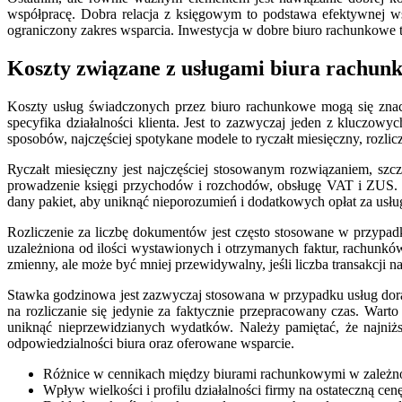
współpracę. Dobra relacja z księgowym to podstawa efektywnej w
ograniczony zakres wsparcia. Inwestycja w dobre biuro rachunkowe t
Koszty związane z usługami biura rachunk
Koszty usług świadczonych przez biuro rachunkowe mogą się znaczn
specyfika działalności klienta. Jest to zazwyczaj jeden z kluczo
sposobów, najczęściej spotykane modele to ryczałt miesięczny, rozli
Ryczałt miesięczny jest najczęściej stosowanym rozwiązaniem, szcz
prowadzenie księgi przychodów i rozchodów, obsługę VAT i ZUS. 
dany pakiet, aby uniknąć nieporozumień i dodatkowych opłat za usług
Rozliczenie za liczbę dokumentów jest często stosowane w przypadk
uzależniona od ilości wystawionych i otrzymanych faktur, rachu
zmienny, ale może być mniej przewidywalny, jeśli liczba transakcji n
Stawka godzinowa jest zazwyczaj stosowana w przypadku usług dorad
na rozliczanie się jedynie za faktycznie przepracowany czas. Wart
uniknąć nieprzewidzianych wydatków. Należy pamiętać, że najniż
odpowiedzialności biura oraz oferowane wsparcie.
Różnice w cennikach między biurami rachunkowymi w zależnośc
Wpływ wielkości i profilu działalności firmy na ostateczną cenę