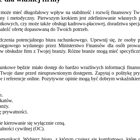
może mieć długofalowy wpływ na stabilność i rozwój finansowy Twoje
any i metodyczny. Pierwszym krokiem jest zdefiniowanie własnych po
atkowych, czy może także obsługi kadrowo-płacowej, doradztwa specj
znaleźć ofertę dopasowaną do Twoich potrzeb.
dczenia potencjalnego biura rachunkowego. Upewnij się, że osoby pr
 księgowego wydanego przez Ministerstwo Finansów dla osób prow
ie w obsłudze firm z Twojej branży. Różne branże mogą mieć specyfi
nkowe będzie miało dostęp do bardzo wrażliwych informacji finanso
ć Twoje dane przed nieuprawnionym dostępem. Zapytaj o politykę pr
zje i referencje online. Pozytywne opinie mogą być dobrym wskaźnikie
h.
ikatów.
anży.
ę prywatności.
e kierowanie się wyłącznie ceną.
alności cywilnej (OC).
munikacji. Wybierz biuro, z którym czujesz się komfortowo, które 