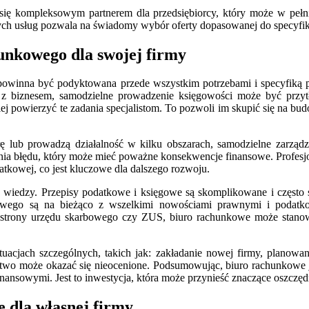
 się kompleksowym partnerem dla przedsiębiorcy, który może w pełn
ych usług pozwala na świadomy wybór oferty dopasowanej do specyfiki 
hunkowego dla swojej firmy
powinna być podyktowana przede wszystkim potrzebami i specyfiką pr
 z biznesem, samodzielne prowadzenie księgowości może być przytł
 powierzyć te zadania specjalistom. To pozwoli im skupić się na budo
ę lub prowadzą działalność w kilku obszarach, samodzielne zarządza
nia błędu, który może mieć poważne konsekwencje finansowe. Profesj
atkowej, co jest kluczowe dla dalszego rozwoju.
j wiedzy. Przepisy podatkowe i księgowe są skomplikowane i często
kowego są na bieżąco z wszelkimi nowościami prawnymi i podatko
strony urzędu skarbowego czy ZUS, biuro rachunkowe może stanowi
jach szczególnych, takich jak: zakładanie nowej firmy, planowanie 
wo może okazać się nieocenione. Podsumowując, biuro rachunkowe jes
nansowymi. Jest to inwestycja, która może przynieść znaczące oszczęd
 dla własnej firmy