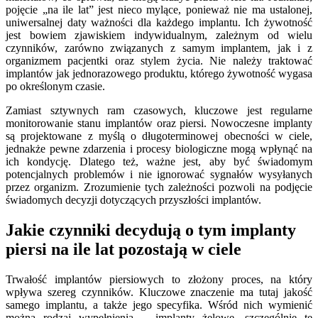
pojęcie „na ile lat” jest nieco mylące, ponieważ nie ma ustalonej,
uniwersalnej daty ważności dla każdego implantu. Ich żywotność
jest bowiem zjawiskiem indywidualnym, zależnym od wielu
czynników, zarówno związanych z samym implantem, jak i z
organizmem pacjentki oraz stylem życia. Nie należy traktować
implantów jak jednorazowego produktu, którego żywotność wygasa
po określonym czasie.
Zamiast sztywnych ram czasowych, kluczowe jest regularne
monitorowanie stanu implantów oraz piersi. Nowoczesne implanty
są projektowane z myślą o długoterminowej obecności w ciele,
jednakże pewne zdarzenia i procesy biologiczne mogą wpłynąć na
ich kondycję. Dlatego też, ważne jest, aby być świadomym
potencjalnych problemów i nie ignorować sygnałów wysyłanych
przez organizm. Zrozumienie tych zależności pozwoli na podjęcie
świadomych decyzji dotyczących przyszłości implantów.
Jakie czynniki decydują o tym implanty
piersi na ile lat pozostają w ciele
Trwałość implantów piersiowych to złożony proces, na który
wpływa szereg czynników. Kluczowe znaczenie ma tutaj jakość
samego implantu, a także jego specyfika. Wśród nich wymienić
można rodzaj wypełnienia – implanty żelowe, szczególnie te