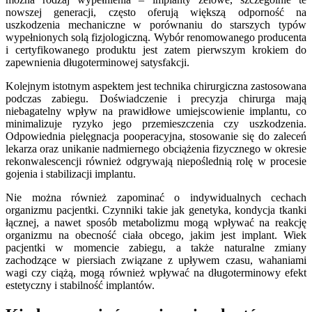
nowszej generacji, często oferują większą odporność na
uszkodzenia mechaniczne w porównaniu do starszych typów
wypełnionych solą fizjologiczną. Wybór renomowanego producenta
i certyfikowanego produktu jest zatem pierwszym krokiem do
zapewnienia długoterminowej satysfakcji.
Kolejnym istotnym aspektem jest technika chirurgiczna zastosowana
podczas zabiegu. Doświadczenie i precyzja chirurga mają
niebagatelny wpływ na prawidłowe umiejscowienie implantu, co
minimalizuje ryzyko jego przemieszczenia czy uszkodzenia.
Odpowiednia pielęgnacja pooperacyjna, stosowanie się do zaleceń
lekarza oraz unikanie nadmiernego obciążenia fizycznego w okresie
rekonwalescencji również odgrywają niepoślednią rolę w procesie
gojenia i stabilizacji implantu.
Nie można również zapominać o indywidualnych cechach
organizmu pacjentki. Czynniki takie jak genetyka, kondycja tkanki
łącznej, a nawet sposób metabolizmu mogą wpływać na reakcję
organizmu na obecność ciała obcego, jakim jest implant. Wiek
pacjentki w momencie zabiegu, a także naturalne zmiany
zachodzące w piersiach związane z upływem czasu, wahaniami
wagi czy ciążą, mogą również wpływać na długoterminowy efekt
estetyczny i stabilność implantów.