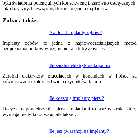
była świadoma potencjalnych konsekwencji, zarówno estetycznych,
jak i fizycznych, związanych z usunięciem implantów.
Zobacz także:
Nawigacja
Na ile lat implanty zębów?
wpisu
Implanty zębów to jedna z najnowocześniejszych metod
uzupełniania braków w uzębieniu, a ich trwałość jest…
Ile zarabia elektryk na kopalni?
Zarobki elektryków pracujących w kopalniach w Polsce są
zróżnicowane i zależą od wielu czynników, takich…
Ile kosztują implanty piersi?
Decyzja o powiększeniu piersi implantami to ważny krok, który
wymaga nie tylko odwagi, ale także…
Ile jest gwarancji na implanty?