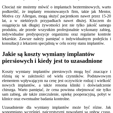
Chociaż nie możemy mówić o implantach bezterminowych, warto
podkreślić, że implanty renomowanych firm, takie jak Mentor,
Motiva czy Allergan, mogą służyć pacjentkom nawet przez 15-20
lat, a w niektórych przypadkach nawet dłużej. Kluczem do
osiągnięcia tak długiej żywotności jest nie tylko jakość samego
produktu, ale przede wszystkim profesjonalnie wykonany zabieg,
indywidualne predyspozycje organizmu oraz regularne kontrole
lekarskie. Zawsze należy pamiętać o indywidualnym podejściu i
konsultacji z lekarzem specjalistą w celu oceny stanu implantów.
Jakie są koszty wymiany implantów
piersiowych i kiedy jest to uzasadnione
Koszty wymiany implantów piersiowych mogą być znaczące i
różnią się w zależności od wielu czynników. Podstawowym
elementem wpływającym na cenę jest oczywiście rodzaj i wielkość
nowych implantów, a także renoma kliniki i doświadczenie
chirurga. Warto pamiętać, że cena powinna obejmować nie tylko
sam zabieg, ale także znieczulenie, opiekę pooperacyjną, pobyt w
klinice oraz ewentualne badania kontrolne.
Uzasadnienie dla wymiany implantów może być różne. Jak
wspomniano wcześniej, najczęstszymi powodami są upływ czasu,