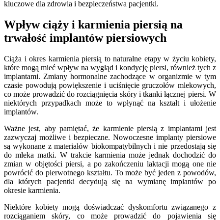
kluczowe dla zdrowia i bezpieczeństwa pacjentki.
Wpływ ciąży i karmienia piersią na
trwałość implantów piersiowych
Ciąża i okres karmienia piersią to naturalne etapy w życiu kobiety,
które mogą mieć wpływ na wygląd i kondycję piersi, również tych z
implantami. Zmiany hormonalne zachodzące w organizmie w tym
czasie powodują powiększenie i uciśnięcie gruczołów mlekowych,
co może prowadzić do rozciągnięcia skóry i tkanki łącznej piersi. W
niektórych przypadkach może to wpłynąć na kształt i ułożenie
implantów.
Ważne jest, aby pamiętać, że karmienie piersią z implantami jest
zazwyczaj możliwe i bezpieczne. Nowoczesne implanty piersiowe
są wykonane z materiałów biokompatybilnych i nie przedostają się
do mleka matki. W trakcie karmienia może jednak dochodzić do
zmian w objętości piersi, a po zakończeniu laktacji mogą one nie
powrócić do pierwotnego kształtu. To może być jeden z powodów,
dla których pacjentki decydują się na wymianę implantów po
okresie karmienia.
Niektóre kobiety mogą doświadczać dyskomfortu związanego z
rozciąganiem skóry, co może prowadzić do pojawienia się