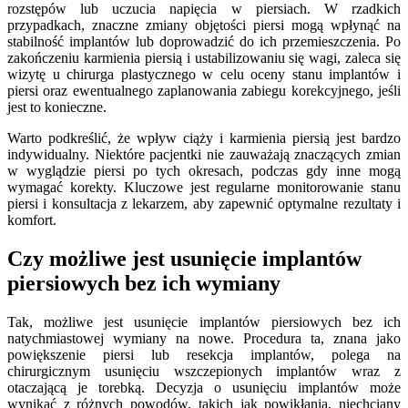
rozstępów lub uczucia napięcia w piersiach. W rzadkich
przypadkach, znaczne zmiany objętości piersi mogą wpłynąć na
stabilność implantów lub doprowadzić do ich przemieszczenia. Po
zakończeniu karmienia piersią i ustabilizowaniu się wagi, zaleca się
wizytę u chirurga plastycznego w celu oceny stanu implantów i
piersi oraz ewentualnego zaplanowania zabiegu korekcyjnego, jeśli
jest to konieczne.
Warto podkreślić, że wpływ ciąży i karmienia piersią jest bardzo
indywidualny. Niektóre pacjentki nie zauważają znaczących zmian
w wyglądzie piersi po tych okresach, podczas gdy inne mogą
wymagać korekty. Kluczowe jest regularne monitorowanie stanu
piersi i konsultacja z lekarzem, aby zapewnić optymalne rezultaty i
komfort.
Czy możliwe jest usunięcie implantów
piersiowych bez ich wymiany
Tak, możliwe jest usunięcie implantów piersiowych bez ich
natychmiastowej wymiany na nowe. Procedura ta, znana jako
powiększenie piersi lub resekcja implantów, polega na
chirurgicznym usunięciu wszczepionych implantów wraz z
otaczającą je torebką. Decyzja o usunięciu implantów może
wynikać z różnych powodów, takich jak powikłania, niechciany