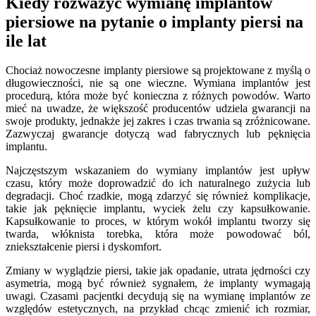
Kiedy rozważyć wymianę implantów
piersiowe na pytanie o implanty piersi na
ile lat
Chociaż nowoczesne implanty piersiowe są projektowane z myślą o
długowieczności, nie są one wieczne. Wymiana implantów jest
procedurą, która może być konieczna z różnych powodów. Warto
mieć na uwadze, że większość producentów udziela gwarancji na
swoje produkty, jednakże jej zakres i czas trwania są zróżnicowane.
Zazwyczaj gwarancje dotyczą wad fabrycznych lub pęknięcia
implantu.
Najczęstszym wskazaniem do wymiany implantów jest upływ
czasu, który może doprowadzić do ich naturalnego zużycia lub
degradacji. Choć rzadkie, mogą zdarzyć się również komplikacje,
takie jak pęknięcie implantu, wyciek żelu czy kapsułkowanie.
Kapsułkowanie to proces, w którym wokół implantu tworzy się
twarda, włóknista torebka, która może powodować ból,
zniekształcenie piersi i dyskomfort.
Zmiany w wyglądzie piersi, takie jak opadanie, utrata jędrności czy
asymetria, mogą być również sygnałem, że implanty wymagają
uwagi. Czasami pacjentki decydują się na wymianę implantów ze
względów estetycznych, na przykład chcąc zmienić ich rozmiar,