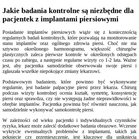
Jakie badania kontrolne są niezbędne dla
pacjentek z implantami piersiowymi
Posiadanie implantów piersiowych wiąże się z koniecznością
regularnych badań kontrolnych, które pozwalają na monitorowanie
stanu implantów oraz ogólnego zdrowia piersi. Choć nie ma
sztywno określonego harmonogramu, większość chirurgów
plastycznych zaleca pierwsze kontrole w określonych odstępach
czasu po zabiegu, a następnie regularne wizyty co 1-2 lata. Ważne
jest, aby pacjentka samodzielnie obserwowała swoje piersi i
zgłaszała wszelkie niepokojące zmiany lekarzowi.
Podstawowym badaniem, które powinno być wykonywane
regularnie, jest badanie palpacyjne piersi przez lekarza. Chirurg
podczas wizyty kontrolnej ocenia kształt, symetrię, konsystencję
piersi oraz sprawdza, czy nie występują żadne nieprawidłowości w
obrębie implantów. Pacjentka powinna być również nauczona, jak
samodzielnie wykonywać samokontrolę piersi.
W zależności od wieku pacjentki i indywidualnych czynników
ryzyka, lekarz może zalecić dodatkowe badania obrazowe. Wczesne
wykrycie ewentualnych problemów z implantami, takich jak
pęknięcie czy przemieszczenie, jest kluczowe dla uniknięcia