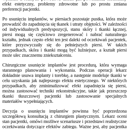
efekt estetyczny, problemy zdrowotne lub po prostu zmiana
preferencji pacjentki.
Po usunięciu implantów, w piersiach pozostaje pustka, która może
prowadzić do zapadnięcia się tkanek i utraty objętości. W zależności
od indywidualnych predyspozycji, stanu skóry i tkanki łącznej,
piersi mogą się częściowo zregenerować i nabrać naturalnego
kształtu, jednak często efekt ten jest daleki od oczekiwań pacjentek,
które przyzwyczaiły się do pełniejszych piersi. W takich
przypadkach, skóra i tkanki mogą być luźniejsze, a kształt piersi
może ulec znacznemu zniekształceniu.
Chirurgiczne usunięcie implantów jest procedurą, która wymaga
starannego planowania i wykonania. Podczas operacji lekarz
dokładnie usuwa implanty i torebkę, a następnie modeluje tkanki w
celu uzyskania jak najlepszego efektu estetycznego. W niektórych
przypadkach, aby zminimalizować efekt zapadnięcia się piersi,
można zastosować techniki rekonstrukcyjne, takie jak przeszczep
tkanki tłuszczowej pacjentki lub zastosowanie specjalnych
materiałów wypełniających.
Decyzja o usunięciu implantów powinna być poprzedzona
szczegółową konsultacją z chirurgiem plastycznym. Lekarz oceni
stan pacjentki, omówi możliwe scenariusze i przedstawi realistyczne
oczekiwania dotyczące efektów zabiegu. Ważne jest, aby pacjentka