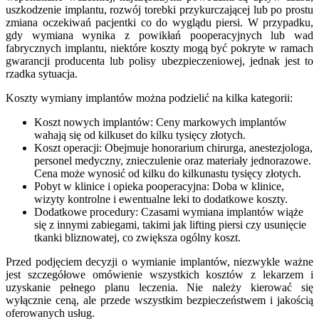
uszkodzenie implantu, rozwój torebki przykurczającej lub po prostu
zmiana oczekiwań pacjentki co do wyglądu piersi. W przypadku,
gdy wymiana wynika z powikłań pooperacyjnych lub wad
fabrycznych implantu, niektóre koszty mogą być pokryte w ramach
gwarancji producenta lub polisy ubezpieczeniowej, jednak jest to
rzadka sytuacja.
Koszty wymiany implantów można podzielić na kilka kategorii:
Koszt nowych implantów: Ceny markowych implantów
wahają się od kilkuset do kilku tysięcy złotych.
Koszt operacji: Obejmuje honorarium chirurga, anestezjologa,
personel medyczny, znieczulenie oraz materiały jednorazowe.
Cena może wynosić od kilku do kilkunastu tysięcy złotych.
Pobyt w klinice i opieka pooperacyjna: Doba w klinice,
wizyty kontrolne i ewentualne leki to dodatkowe koszty.
Dodatkowe procedury: Czasami wymiana implantów wiąże
się z innymi zabiegami, takimi jak lifting piersi czy usunięcie
tkanki bliznowatej, co zwiększa ogólny koszt.
Przed podjęciem decyzji o wymianie implantów, niezwykle ważne
jest szczegółowe omówienie wszystkich kosztów z lekarzem i
uzyskanie pełnego planu leczenia. Nie należy kierować się
wyłącznie ceną, ale przede wszystkim bezpieczeństwem i jakością
oferowanych usług.