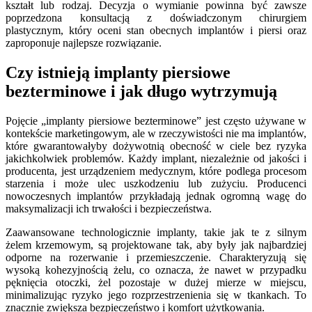
kształt lub rodzaj. Decyzja o wymianie powinna być zawsze
poprzedzona konsultacją z doświadczonym chirurgiem
plastycznym, który oceni stan obecnych implantów i piersi oraz
zaproponuje najlepsze rozwiązanie.
Czy istnieją implanty piersiowe
bezterminowe i jak długo wytrzymują
Pojęcie „implanty piersiowe bezterminowe” jest często używane w
kontekście marketingowym, ale w rzeczywistości nie ma implantów,
które gwarantowałyby dożywotnią obecność w ciele bez ryzyka
jakichkolwiek problemów. Każdy implant, niezależnie od jakości i
producenta, jest urządzeniem medycznym, które podlega procesom
starzenia i może ulec uszkodzeniu lub zużyciu. Producenci
nowoczesnych implantów przykładają jednak ogromną wagę do
maksymalizacji ich trwałości i bezpieczeństwa.
Zaawansowane technologicznie implanty, takie jak te z silnym
żelem krzemowym, są projektowane tak, aby były jak najbardziej
odporne na rozerwanie i przemieszczenie. Charakteryzują się
wysoką kohezyjnością żelu, co oznacza, że nawet w przypadku
pęknięcia otoczki, żel pozostaje w dużej mierze w miejscu,
minimalizując ryzyko jego rozprzestrzenienia się w tkankach. To
znacznie zwiększa bezpieczeństwo i komfort użytkowania.