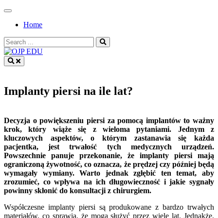
Skip
to
Home
content
Search
for:
OJP EDU
Implanty piersi na ile lat?
Decyzja o powiększeniu piersi za pomocą implantów to ważny
krok, który wiąże się z wieloma pytaniami. Jednym z
kluczowych aspektów, o którym zastanawia się każda
pacjentka, jest trwałość tych medycznych urządzeń.
Powszechnie panuje przekonanie, że implanty piersi mają
ograniczoną żywotność, co oznacza, że prędzej czy później będą
wymagały wymiany. Warto jednak zgłębić ten temat, aby
zrozumieć, co wpływa na ich długowieczność i jakie sygnały
powinny skłonić do konsultacji z chirurgiem.
Współczesne implanty piersi są produkowane z bardzo trwałych
materiałów, co sprawia, że mogą służyć przez wiele lat. Jednakże,