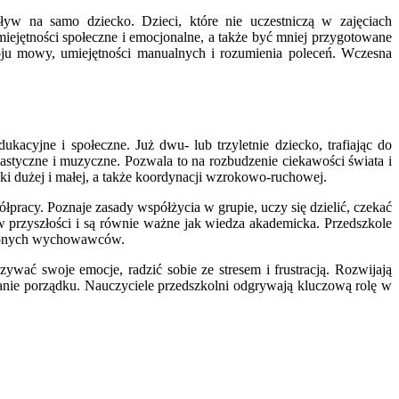
 na samo dziecko. Dzieci, które nie uczestniczą w zajęciach
ejętności społeczne i emocjonalne, a także być mniej przygotowane
oju mowy, umiejętności manualnych i rozumienia poleceń. Wczesna
cyjne i społeczne. Już dwu- lub trzyletnie dziecko, trafiając do
styczne i muzyczne. Pozwala to na rozbudzenie ciekawości świata i
ki dużej i małej, a także koordynacji wzrokowo-ruchowej.
ółpracy. Poznaje zasady współżycia w grupie, uczy się dzielić, czekać
w przyszłości i są równie ważne jak wiedza akademicka. Przedszkole
czonych wychowawców.
ywać swoje emocje, radzić sobie ze stresem i frustracją. Rozwijają
ywanie porządku. Nauczyciele przedszkolni odgrywają kluczową rolę w