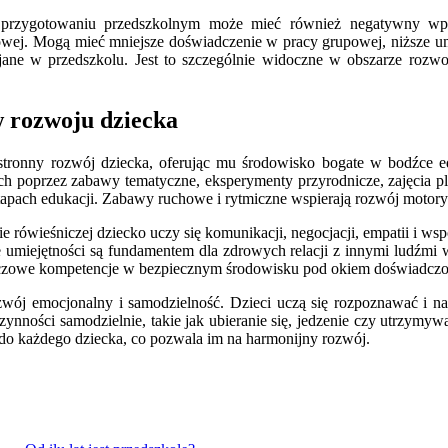
przygotowaniu przedszkolnym może mieć również negatywny wpływ
owej. Mogą mieć mniejsze doświadczenie w pracy grupowej, niższe umi
jane w przedszkolu. Jest to szczególnie widoczne w obszarze rozw
w rozwoju dziecka
onny rozwój dziecka, oferując mu środowisko bogate w bodźce eduka
h poprzez zabawy tematyczne, eksperymenty przyrodnicze, zajęcia pla
etapach edukacji. Zabawy ruchowe i rytmiczne wspierają rozwój motory
 rówieśniczej dziecko uczy się komunikacji, negocjacji, empatii i wsp
 umiejętności są fundamentem dla zdrowych relacji z innymi ludźmi 
 kluczowe kompetencje w bezpiecznym środowisku pod okiem doświad
wój emocjonalny i samodzielność. Dzieci uczą się rozpoznawać i naz
zynności samodzielnie, takie jak ubieranie się, jedzenie czy utrzym
e do każdego dziecka, co pozwala im na harmonijny rozwój.