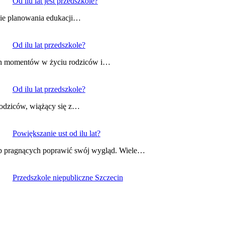
Od ilu lat jest przedszkole?
kście planowania edukacji…
Od ilu lat przedszkole?
ych momentów w życiu rodziców i…
Od ilu lat przedszkole?
rodziców, wiążący się z…
Powiększanie ust od ilu lat?
sób pragnących poprawić swój wygląd. Wiele…
Przedszkole niepubliczne Szczecin