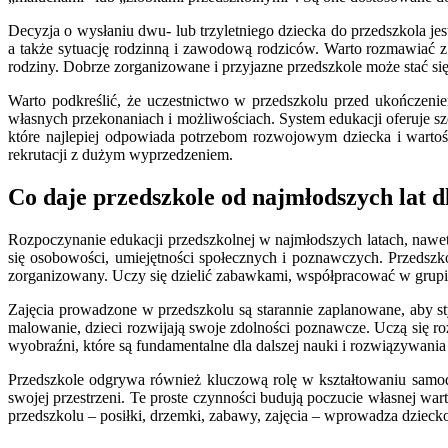
Decyzja o wysłaniu dwu- lub trzyletniego dziecka do przedszkola j
a także sytuację rodzinną i zawodową rodziców. Warto rozmawiać z 
rodziny. Dobrze zorganizowane i przyjazne przedszkole może stać s
Warto podkreślić, że uczestnictwo w przedszkolu przed ukończenie
własnych przekonaniach i możliwościach. System edukacji oferuje sz
które najlepiej odpowiada potrzebom rozwojowym dziecka i wartoś
rekrutacji z dużym wyprzedzeniem.
Co daje przedszkole od najmłodszych lat d
Rozpoczynanie edukacji przedszkolnej w najmłodszych latach, nawet 
się osobowości, umiejętności społecznych i poznawczych. Przedszk
zorganizowany. Uczy się dzielić zabawkami, współpracować w grupie, 
Zajęcia prowadzone w przedszkolu są starannie zaplanowane, aby s
malowanie, dzieci rozwijają swoje zdolności poznawcze. Uczą się ro
wyobraźni, które są fundamentalne dla dalszej nauki i rozwiązywani
Przedszkole odgrywa również kluczową rolę w kształtowaniu samodzi
swojej przestrzeni. Te proste czynności budują poczucie własnej w
przedszkolu – posiłki, drzemki, zabawy, zajęcia – wprowadza dziecko