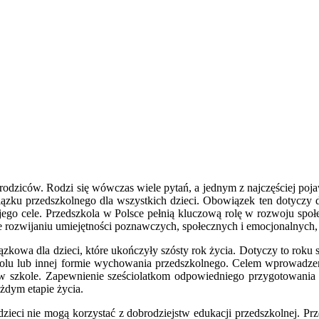
rodziców. Rodzi się wówczas wiele pytań, a jednym z najczęściej poja
ku przedszkolnego dla wszystkich dzieci. Obowiązek ten dotyczy dz
są jego cele. Przedszkola w Polsce pełnią kluczową rolę w rozwoju s
 rozwijaniu umiejętności poznawczych, społecznych i emocjonalnych, 
ązkowa dla dzieci, które ukończyły szósty rok życia. Dotyczy to rok
szkolu lub innej formie wychowania przedszkolnego. Celem wprowadze
w szkole. Zapewnienie sześciolatkom odpowiedniego przygotowania 
ażdym etapie życia.
zieci nie mogą korzystać z dobrodziejstw edukacji przedszkolnej. Prze