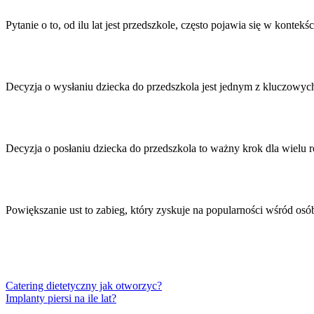
Nawigacja
wpisu
Pytanie o to, od ilu lat jest przedszkole, często pojawia się w konte
Decyzja o wysłaniu dziecka do przedszkola jest jednym z kluczow
Decyzja o posłaniu dziecka do przedszkola to ważny krok dla wielu 
Powiększanie ust to zabieg, który zyskuje na popularności wśród o
Catering dietetyczny jak otworzyc?
Implanty piersi na ile lat?