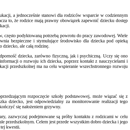
ukacji, a jednocześnie stanowi dla rodziców wsparcie w codziennym
cza to, że rodzice mają prawny obowiązek zapewnić dziecku dostęp
kacji.
w, często podyktowaną potrzebą powrotu do pracy zawodowej. Wiele
nia bezpieczne i stymulujące środowisko dla dziecka pod opieką
 dziecko, ale całą rodzinę.
orność dziecka, zarówno fizyczną, jak i psychiczną. Uczy się ono
informacji o rozwoju ich dziecka, poprzez kontakt z nauczycielami i
kacji przedszkolnej ma na celu wspieranie wszechstronnego rozwoju
oprzedzającym rozpoczęcie szkoły podstawowej, może wiązać się z
 dziecko, jest odpowiedzialny za monitorowanie realizacji tego
akończyć się nałożeniem grzywny.
kary, zazwyczaj podejmowane są próby kontaktu z rodzicami w celu
le przedszkolnym. Celem jest przede wszystkim dobro dziecka i jego
ej kwestii.