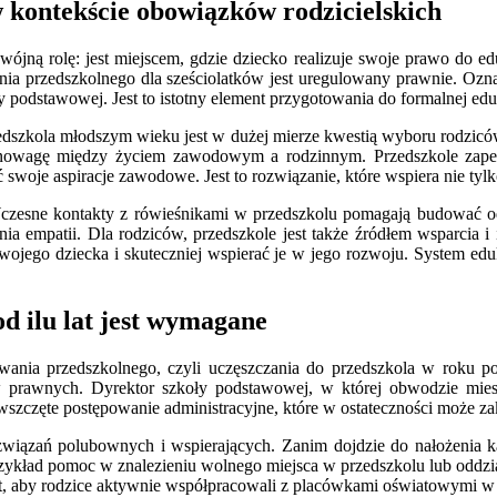
w kontekście obowiązków rodzicielskich
ójną rolę: jest miejscem, gdzie dziecko realizuje swoje prawo do ed
a przedszkolnego dla sześciolatków jest uregulowany prawnie. Ozna
 podstawowej. Jest to istotny element przygotowania do formalnej edu
edszkola młodszym wieku jest w dużej mierze kwestią wyboru rodzicó
wnowagę między życiem zawodowym a rodzinnym. Przedszkole zapew
oje aspiracje zawodowe. Jest to rozwiązanie, które wspiera nie tylko
czesne kontakty z rówieśnikami w przedszkolu pomagają budować odp
nia empatii. Dla rodziców, przedszkole jest także źródłem wsparcia i 
wojego dziecka i skuteczniej wspierać je w jego rozwoju. System edu
d ilu lat jest wymagane
owania przedszkolnego, czyli uczęszczania do przedszkola w roku p
awnych. Dyrektor szkoły podstawowej, w której obwodzie mieszka
wszczęte postępowanie administracyjne, które w ostateczności może z
związań polubownych i wspierających. Zanim dojdzie do nałożenia 
rzykład pomoc w znalezieniu wolnego miejsca w przedszkolu lub oddzia
t, aby rodzice aktywnie współpracowali z placówkami oświatowymi w t