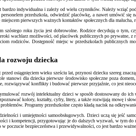
est bardzo indywidualna i zależy od wielu czynników. Należy wziąć po
personelem przedszkola, odwiedzić placówkę, a nawet umówić się na 
ię miejscem pierwszych ważnych kontaktów społecznych dla malucha, r
m szóstego roku życia jest dobrowolne. Rodzice decydują o tym, czy
eroki wachlarz możliwości, od placówek publicznych po prywatne, z ró
ciom rodziców. Dostępność miejsc w przedszkolach publicznych moż
la rozwoju dziecka
przed osiągnięciem wieku sześciu lat, przynosi dziecku szereg znacz
ole stanowi dla dziecka pierwsze środowisko społeczne poza domem, 
rozwiązywać konflikty i budować pierwsze przyjaźnie, co jest nieocen
tymulować rozwój intelektualny dzieci w sposób dostosowany do ich w
zpoznawać kolory, kształty, cyfry, litery, a także rozwijają mowę i s
a problemów. Programy przedszkolne często kładą nacisk na odkrywani
elności i umiejętności samoobsługowych. Dzieci uczą się jeść samodzi
artości i kompetencji, przygotowując je do dalszych wyzwań, w tym d
 w poczucie bezpieczeństwa i przewidywalności, co jest bardzo ważne 