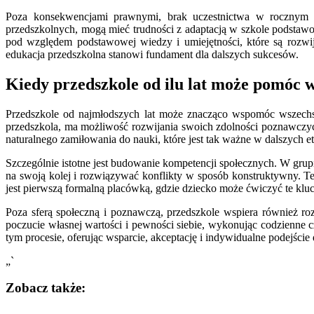
Poza konsekwencjami prawnymi, brak uczestnictwa w rocznym 
przedszkolnych, mogą mieć trudności z adaptacją w szkole podstaw
pod względem podstawowej wiedzy i umiejętności, które są rozwi
edukacja przedszkolna stanowi fundament dla dalszych sukcesów.
Kiedy przedszkole od ilu lat może pomóc 
Przedszkole od najmłodszych lat może znacząco wspomóc wszechstr
przedszkola, ma możliwość rozwijania swoich zdolności poznawczyc
naturalnego zamiłowania do nauki, które jest tak ważne w dalszych 
Szczególnie istotne jest budowanie kompetencji społecznych. W grupie
na swoją kolej i rozwiązywać konflikty w sposób konstruktywny. Te
jest pierwszą formalną placówką, gdzie dziecko może ćwiczyć te
Poza sferą społeczną i poznawczą, przedszkole wspiera również roz
poczucie własnej wartości i pewności siebie, wykonując codzienne c
tym procesie, oferując wsparcie, akceptację i indywidualne podejści
„`
Zobacz także: