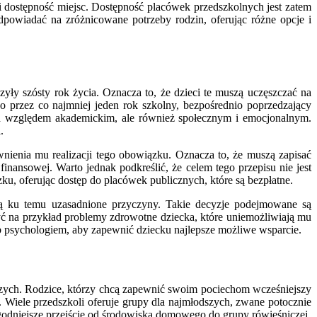
e i dostępność miejsc. Dostępność placówek przedszkolnych jest zatem
dpowiadać na zróżnicowane potrzeby rodzin, oferując różne opcje i
ły szósty rok życia. Oznacza to, że dzieci te muszą uczęszczać na
przez co najmniej jeden rok szkolny, bezpośrednio poprzedzający
od względem akademickim, ale również społecznym i emocjonalnym.
.
ienia mu realizacji tego obowiązku. Oznacza to, że muszą zapisać
ansowej. Warto jednak podkreślić, że celem tego przepisu nie jest
ku, oferując dostęp do placówek publicznych, które są bezpłatne.
eją ku temu uzasadnione przyczyny. Takie decyzje podejmowane są
ć na przykład problemy zdrowotne dziecka, które uniemożliwiają mu
ub psychologiem, aby zapewnić dziecku najlepsze możliwe wsparcie.
szych. Rodzice, którzy chcą zapewnić swoim pociechom wcześniejszy
. Wiele przedszkoli oferuje grupy dla najmłodszych, zwane potocznie
odniejsze przejście od środowiska domowego do grupy rówieśniczej.