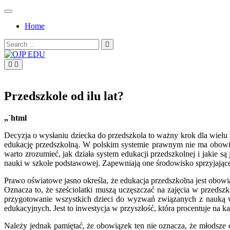
Skip
to
Home
content
Search
for:
OJP EDU
Przedszkole od ilu lat?
„`html
Decyzja o wysłaniu dziecka do przedszkola to ważny krok dla wielu 
edukację przedszkolną. W polskim systemie prawnym nie ma obowiąz
warto zrozumieć, jak działa system edukacji przedszkolnej i jakie 
nauki w szkole podstawowej. Zapewniają one środowisko sprzyjające
Prawo oświatowe jasno określa, że edukacja przedszkolna jest obowi
Oznacza to, że sześciolatki muszą uczęszczać na zajęcia w przed
przygotowanie wszystkich dzieci do wyzwań związanych z nauką 
edukacyjnych. Jest to inwestycja w przyszłość, która procentuje na k
Należy jednak pamiętać, że obowiązek ten nie oznacza, że młodsze d