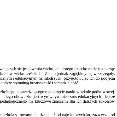
wiających się jest kwestia wieku, od którego dziecko może rozpocząć
ieci w wieku sześciu lat. Zanim jednak zagłębimy się w szczegóły,
połecznym i edukacyjnym najmłodszych, przygotowując ich do podjęcia
a także stymulują kreatywność i samodzielność.
u szkolnego poprzedzającego rozpoczęcie nauki w szkole podstawowej.
nia tego obowiązku jest wyrównywanie szans edukacyjnych i lepsze
pedagogicznego ma kluczowe znaczenie dla ich dalszych sukcesów
dszkola są otwarte dla dzieci już od najmłodszych lat, zazwyczaj od