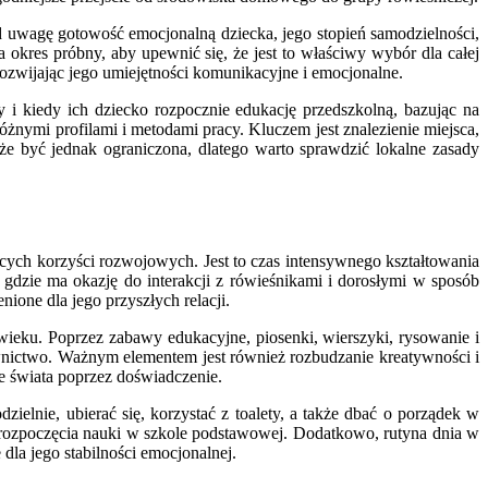
d uwagę gotowość emocjonalną dziecka, jego stopień samodzielności,
okres próbny, aby upewnić się, że jest to właściwy wybór dla całej
ozwijając jego umiejętności komunikacyjne i emocjonalne.
 i kiedy ich dziecko rozpocznie edukację przedszkolną, bazując na
żnymi profilami i metodami pracy. Kluczem jest znalezienie miejsca,
e być jednak ograniczona, dlatego warto sprawdzić lokalne zasady
ących korzyści rozwojowych. Jest to czas intensywnego kształtowania
gdzie ma okazję do interakcji z rówieśnikami i dorosłymi w sposób
ione dla jego przyszłych relacji.
ieku. Poprzez zabawy edukacyjne, piosenki, wierszyki, rysowanie i
łownictwo. Ważnym elementem jest również rozbudzanie kreatywności i
e świata poprzez doświadczenie.
elnie, ubierać się, korzystać z toalety, a także dbać o porządek w
o rozpoczęcia nauki w szkole podstawowej. Dodatkowo, rutyna dnia w
dla jego stabilności emocjonalnej.