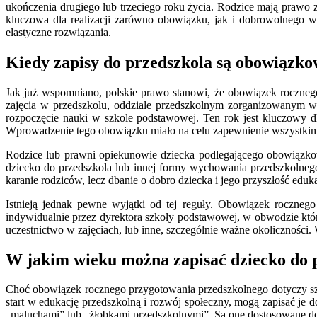
ukończenia drugiego lub trzeciego roku życia. Rodzice mają prawo za
kluczowa dla realizacji zarówno obowiązku, jak i dobrowolnego wy
elastyczne rozwiązania.
Kiedy zapisy do przedszkola są obowiązko
Jak już wspomniano, polskie prawo stanowi, że obowiązek rocznego
zajęcia w przedszkolu, oddziale przedszkolnym zorganizowanym w
rozpoczęcie nauki w szkole podstawowej. Ten rok jest kluczowy 
Wprowadzenie tego obowiązku miało na celu zapewnienie wszystkim 
Rodzice lub prawni opiekunowie dziecka podlegającego obowiązkow
dziecko do przedszkola lub innej formy wychowania przedszkolnego
karanie rodziców, lecz dbanie o dobro dziecka i jego przyszłość edu
Istnieją jednak pewne wyjątki od tej reguły. Obowiązek roczneg
indywidualnie przez dyrektora szkoły podstawowej, w obwodzie któ
uczestnictwo w zajęciach, lub inne, szczególnie ważne okoliczności
W jakim wieku można zapisać dziecko do 
Choć obowiązek rocznego przygotowania przedszkolnego dotyczy sze
start w edukację przedszkolną i rozwój społeczny, mogą zapisać je 
„maluchami” lub „żłobkami przedszkolnymi”. Są one dostosowane do