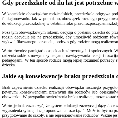
Gdy przedszkole od ilu lat jest potrzebne 
W kontekście obowiązków rodzicielskich, przedszkole odgrywa podw
funkcjonowaniu. Jak wspomniano, obowiązek rocznego przygotowani
do edukacji przedszkolnej w ostatnim roku przed rozpoczęciem szkoły
Poza tym obowiązkowym rokiem, decyzja o posłaniu dziecka do prz
rodzin decyduje się na przedszkole, aby umożliwić rodzicom ró
wykwalifikowanego personelu, podczas gdy rodzice mogą realizować sw
Warto również pamiętać o aspektach zdrowotnych i społecznych. W
radzenia sobie z nowymi sytuacjami, nawiązywania relacji i rozwija
pedagogami. W ten sposób rodzice mogą lepiej rozumieć potrzeby s
dziecka.
Jakie są konsekwencje braku przedszkola o
Brak zapewnienia dziecku realizacji obowiązku rocznego przygot
pewnymi konsekwencjami prawnymi dla rodziców lub opiekunów pr
obowiązku. W przypadku stwierdzenia braku realizacji, może zostać 
Warto jednak zaznaczyć, że system edukacji zazwyczaj dąży do ro
wyjaśnienia sytuacji i zaproponowania rozwiązań. Może to być na p
przygotowanie do szkoły, a nie represjonowanie rodziców. Ważne jes