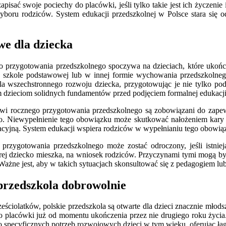
pisać swoje pociechy do placówki, jeśli tylko takie jest ich życzeni
boru rodziców. System edukacji przedszkolnej w Polsce stara się o
we dla dziecka
 przygotowania przedszkolnego spoczywa na dzieciach, które ukończy
 szkole podstawowej lub w innej formie wychowania przedszkolnego 
dla wszechstronnego rozwoju dziecka, przygotowując je nie tylko p
dzieciom solidnych fundamentów przed podjęciem formalnej edukacji
i rocznego przygotowania przedszkolnego są zobowiązani do zapewn
. Niewypełnienie tego obowiązku może skutkować nałożeniem kary fin
kacyjną. System edukacji wspiera rodziców w wypełnianiu tego obowiąz
o przygotowania przedszkolnego może zostać odroczony, jeśli istni
rej dziecko mieszka, na wniosek rodziców. Przyczynami tymi mogą by
. Ważne jest, aby w takich sytuacjach skonsultować się z pedagogiem l
przedszkola dobrowolnie
ściolatków, polskie przedszkola są otwarte dla dzieci znacznie młod
do placówki już od momentu ukończenia przez nie drugiego roku życia
 specyficznych potrzeb rozwojowych dzieci w tym wieku, oferując łag