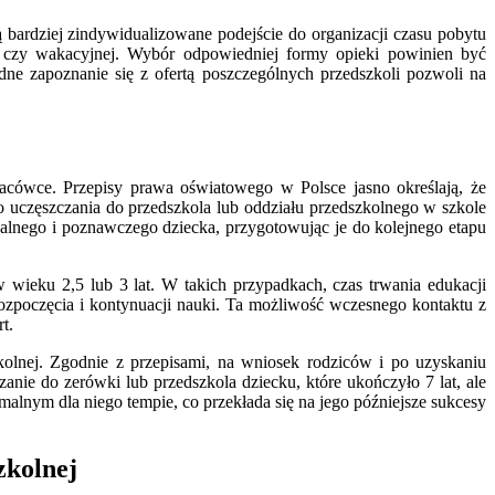
ardziej zindywidualizowane podejście do organizacji czasu pobytu
ej czy wakacyjnej. Wybór odpowiedniej formy opieki powinien być
e zapoznanie się z ofertą poszczególnych przedszkoli pozwoli na
acówce. Przepisy prawa oświatowego w Polsce jasno określają, że
 uczęszczania do przedszkola lub oddziału przedszkolnego w szkole
lnego i poznawczego dziecka, przygotowując je do kolejnego etapu
 wieku 2,5 lub 3 lat. W takich przypadkach, czas trwania edukacji
rozpoczęcia i kontynuacji nauki. Ta możliwość wczesnego kontaktu z
t.
zkolnej. Zgodnie z przepisami, na wniosek rodziców i po uzyskaniu
nie do zerówki lub przedszkola dziecku, które ukończyło 7 lat, ale
alnym dla niego tempie, co przekłada się na jego późniejsze sukcesy
zkolnej