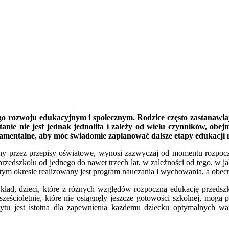
go rozwoju edukacyjnym i społecznym. Rodzice często zastanawiaj
ytanie nie jest jednak jednolita i zależy od wielu czynników, ob
damentalne, aby móc świadomie zaplanować dalsze etapy edukacji
ony przez przepisy oświatowe, wynosi zazwyczaj od momentu rozpoc
przedszkolu od jednego do nawet trzech lat, w zależności od tego, w j
tym okresie realizowany jest program nauczania i wychowania, a obecn
rzykład, dzieci, które z różnych względów rozpoczną edukację przed
 sześcioletnie, które nie osiągnęły jeszcze gotowości szkolnej, mogą
bytu jest istotna dla zapewnienia każdemu dziecku optymalnych w