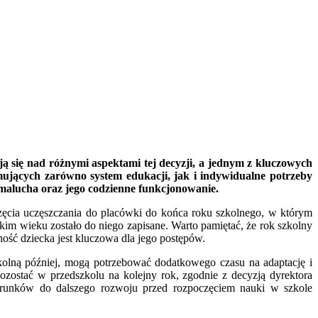
ą się nad różnymi aspektami tej decyzji, a jednym z kluczowych
ejmujących zarówno system edukacji, jak i indywidualne potrzeby
 malucha oraz jego codzienne funkcjonowanie.
zęcia uczęszczania do placówki do końca roku szkolnego, w którym
akim wieku zostało do niego zapisane. Warto pamiętać, że rok szkolny
ość dziecka jest kluczowa dla jego postępów.
szkolną później, mogą potrzebować dodatkowego czasu na adaptację i
 pozostać w przedszkolu na kolejny rok, zgodnie z decyzją dyrektora
arunków do dalszego rozwoju przed rozpoczęciem nauki w szkole