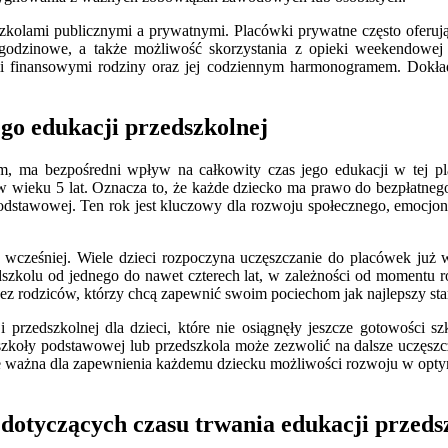
olami publicznymi a prywatnymi. Placówki prywatne często oferują b
ty godzinowe, a także możliwość skorzystania z opieki weekendow
 finansowymi rodziny oraz jej codziennym harmonogramem. Dokładn
ego edukacji przedszkolnej
, ma bezpośredni wpływ na całkowity czas jego edukacji w tej pl
 wieku 5 lat. Oznacza to, że każde dziecko ma prawo do bezpłatnego
dstawowej. Ten rok jest kluczowy dla rozwoju społecznego, emocjona
e wcześniej. Wiele dzieci rozpoczyna uczęszczanie do placówek już w
edszkolu od jednego do nawet czterech lat, w zależności od momentu 
ez rodziców, którzy chcą zapewnić swoim pociechom jak najlepszy star
 przedszkolnej dla dzieci, które nie osiągnęły jeszcze gotowości s
szkoły podstawowej lub przedszkola może zezwolić na dalsze uczęszcza
kle ważna dla zapewnienia każdemu dziecku możliwości rozwoju w optym
dotyczących czasu trwania edukacji przeds