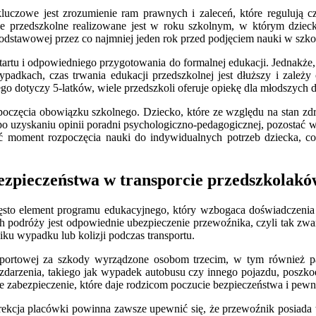
kluczowe jest zrozumienie ram prawnych i zaleceń, które regulują
e przedszkolne realizowane jest w roku szkolnym, w którym dziec
podstawowej przez co najmniej jeden rok przed podjęciem nauki w szk
artu i odpowiedniego przygotowania do formalnej edukacji. Jednakże, 
ypadkach, czas trwania edukacji przedszkolnej jest dłuższy i zależ
o dotyczy 5-latków, wiele przedszkoli oferuje opiekę dla młodszych 
oczęcia obowiązku szkolnego. Dziecko, które ze względu na stan zdro
o uzyskaniu opinii poradni psychologiczno-pedagogicznej, pozostać w 
 moment rozpoczęcia nauki do indywidualnych potrzeb dziecka, co
ezpieczeństwa w transporcie przedszkolakó
często element programu edukacyjnego, który wzbogaca doświadczeni
odróży jest odpowiednie ubezpieczenie przewoźnika, czyli tak zwane
u wypadku lub kolizji podczas transportu.
sportowej za szkody wyrządzone osobom trzecim, w tym również 
 zdarzenia, takiego jak wypadek autobusu czy innego pojazdu, poszko
 zabezpieczenie, które daje rodzicom poczucie bezpieczeństwa i pewn
rekcja placówki powinna zawsze upewnić się, że przewoźnik posiada