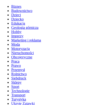
Biznes
Budownictwo
Dzieci
Dziecko
Edukacja
Geologia górnicza
Hobby
Imprezy
Marketing i reklama
Moda
Motoryzacja
Nieruchomości
Obcojęzyczne
Praca
Prawo
Przemysł
Rolnictwo
Siebdruck
Sklepy
Sport
Technologie
Transport
Turystyka
Ukryte Zajawki