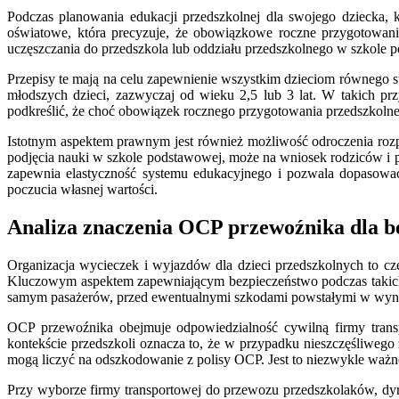
Podczas planowania edukacji przedszkolnej dla swojego dziecka, 
oświatowe, która precyzuje, że obowiązkowe roczne przygotowani
uczęszczania do przedszkola lub oddziału przedszkolnego w szkole 
Przepisy te mają na celu zapewnienie wszystkim dzieciom równego st
młodszych dzieci, zazwyczaj od wieku 2,5 lub 3 lat. W takich prz
podkreślić, że choć obowiązek rocznego przygotowania przedszkolneg
Istotnym aspektem prawnym jest również możliwość odroczenia rozp
podjęcia nauki w szkole podstawowej, może na wniosek rodziców i p
zapewnia elastyczność systemu edukacyjnego i pozwala dopasować
poczucia własnej wartości.
Analiza znaczenia OCP przewoźnika dla b
Organizacja wycieczek i wyjazdów dla dzieci przedszkolnych to 
Kluczowym aspektem zapewniającym bezpieczeństwo podczas takich p
samym pasażerów, przed ewentualnymi szkodami powstałymi w wynik
OCP przewoźnika obejmuje odpowiedzialność cywilną firmy tran
kontekście przedszkoli oznacza to, że w przypadku nieszczęśliwego
mogą liczyć na odszkodowanie z polisy OCP. Jest to niezwykle ważne
Przy wyborze firmy transportowej do przewozu przedszkolaków, dy