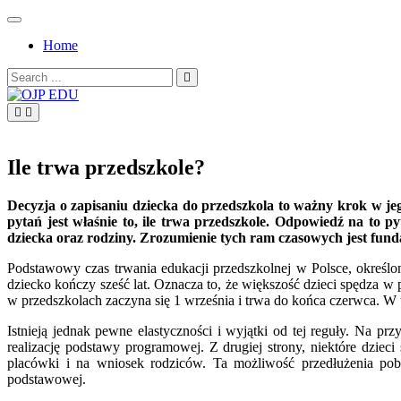
Skip
to
Home
content
Search
for:
OJP EDU
Ile trwa przedszkole?
Decyzja o zapisaniu dziecka do przedszkola to ważny krok w je
pytań jest właśnie to, ile trwa przedszkole. Odpowiedź na to p
dziecka oraz rodziny. Zrozumienie tych ram czasowych jest fun
Podstawowy czas trwania edukacji przedszkolnej w Polsce, określ
dziecko kończy sześć lat. Oznacza to, że większość dzieci spędza w 
w przedszkolach zaczyna się 1 września i trwa do końca czerwca. W 
Istnieją jednak pewne elastyczności i wyjątki od tej reguły. Na p
realizację podstawy programowej. Z drugiej strony, niektóre dzieci
placówki i na wniosek rodziców. Ta możliwość przedłużenia po
podstawowej.