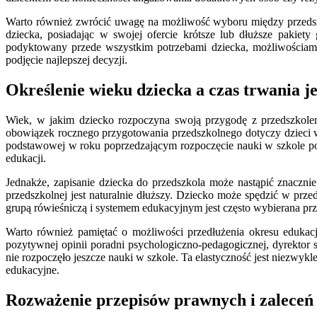
Warto również zwrócić uwagę na możliwość wyboru między przedszk
dziecka, posiadając w swojej ofercie krótsze lub dłuższe pakie
podyktowany przede wszystkim potrzebami dziecka, możliwościami
podjęcie najlepszej decyzji.
Określenie wieku dziecka a czas trwania j
Wiek, w jakim dziecko rozpoczyna swoją przygodę z przedszkolem
obowiązek rocznego przygotowania przedszkolnego dotyczy dzieci w
podstawowej w roku poprzedzającym rozpoczęcie nauki w szkole po
edukacji.
Jednakże, zapisanie dziecka do przedszkola może nastąpić znaczni
przedszkolnej jest naturalnie dłuższy. Dziecko może spędzić w prz
grupą rówieśniczą i systemem edukacyjnym jest często wybierana prz
Warto również pamiętać o możliwości przedłużenia okresu edukacji
pozytywnej opinii poradni psychologiczno-pedagogicznej, dyrektor 
nie rozpoczęło jeszcze nauki w szkole. Ta elastyczność jest niezwy
edukacyjne.
Rozważenie przepisów prawnych i zaleceń 