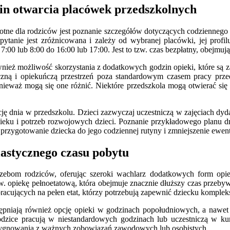
in otwarcia placówek przedszkolnych
totne dla rodziców jest poznanie szczegółów dotyczących codziennego 
ytanie jest zróżnicowana i zależy od wybranej placówki, jej profi
7:00 lub 8:00 do 16:00 lub 17:00. Jest to tzw. czas bezpłatny, obejmu
wnież możliwość skorzystania z dodatkowych godzin opieki, które są z
czną i opiekuńczą przestrzeń poza standardowym czasem pracy prze
ponieważ mogą się one różnić. Niektóre przedszkola mogą otwierać się
cję dnia w przedszkolu. Dzieci zazwyczaj uczestniczą w zajęciach dy
ku i potrzeb rozwojowych dzieci. Poznanie przykładowego planu dnia,
 przygotowanie dziecka do jego codziennej rutyny i zmniejszenie ew
lastycznego czasu pobytu
zebom rodziców, oferując szeroki wachlarz dodatkowych form opiek
. opiekę pełnoetatową, która obejmuje znacznie dłuższy czas przeby
pracujących na pełen etat, którzy potrzebują zapewnić dziecku komplek
tępniają również opcję opieki w godzinach popołudniowych, a nawet 
rodzice pracują w niestandardowych godzinach lub uczestniczą w kur
zygnowania z ważnych zobowiązań zawodowych lub osobistych.