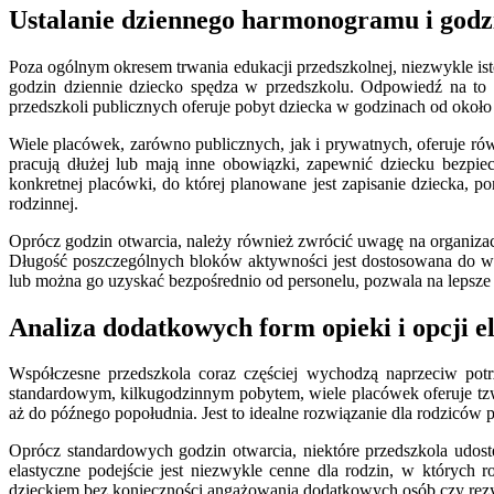
Ustalanie dziennego harmonogramu i godz
Poza ogólnym okresem trwania edukacji przedszkolnej, niezwykle is
godzin dziennie dziecko spędza w przedszkolu. Odpowiedź na to p
przedszkoli publicznych oferuje pobyt dziecka w godzinach od około 
Wiele placówek, zarówno publicznych, jak i prywatnych, oferuje ró
pracują dłużej lub mają inne obowiązki, zapewnić dziecku bezpie
konkretnej placówki, do której planowane jest zapisanie dziecka, 
rodzinnej.
Oprócz godzin otwarcia, należy również zwrócić uwagę na organiza
Długość poszczególnych bloków aktywności jest dostosowana do wie
lub można go uzyskać bezpośrednio od personelu, pozwala na lepsze
Analiza dodatkowych form opieki i opcji e
Współczesne przedszkola coraz częściej wychodzą naprzeciw potr
standardowym, kilkugodzinnym pobytem, wiele placówek oferuje tzw
aż do późnego popołudnia. Jest to idealne rozwiązanie dla rodziców 
Oprócz standardowych godzin otwarcia, niektóre przedszkola udos
elastyczne podejście jest niezwykle cenne dla rodzin, w których 
dzieckiem bez konieczności angażowania dodatkowych osób czy re