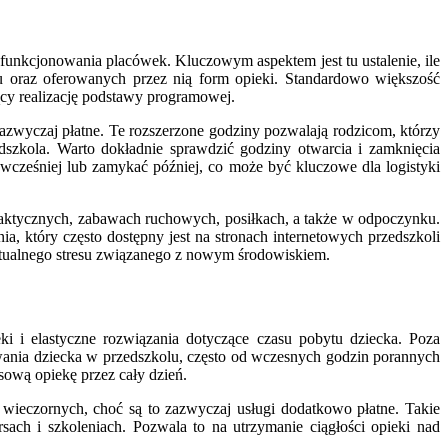
funkcjonowania placówek. Kluczowym aspektem jest tu ustalenie, ile
lu oraz oferowanych przez nią form opieki. Standardowo większość
jący realizację podstawy programowej.
azwyczaj płatne. Te rozszerzone godziny pozwalają rodzicom, którzy
dszkola. Warto dokładnie sprawdzić godziny otwarcia i zamknięcia
 wcześniej lub zamykać później, co może być kluczowe dla logistyki
daktycznych, zabawach ruchowych, posiłkach, a także w odpoczynku.
 który często dostępny jest na stronach internetowych przedszkoli
entualnego stresu związanego z nowym środowiskiem.
i i elastyczne rozwiązania dotyczące czasu pobytu dziecka. Poza
wania dziecka w przedszkolu, często od wczesnych godzin porannych
sową opiekę przez cały dzień.
wieczornych, choć są to zazwyczaj usługi dodatkowo płatne. Takie
sach i szkoleniach. Pozwala to na utrzymanie ciągłości opieki nad