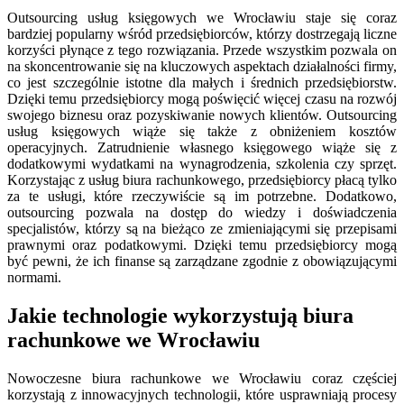
Outsourcing usług księgowych we Wrocławiu staje się coraz
bardziej popularny wśród przedsiębiorców, którzy dostrzegają liczne
korzyści płynące z tego rozwiązania. Przede wszystkim pozwala on
na skoncentrowanie się na kluczowych aspektach działalności firmy,
co jest szczególnie istotne dla małych i średnich przedsiębiorstw.
Dzięki temu przedsiębiorcy mogą poświęcić więcej czasu na rozwój
swojego biznesu oraz pozyskiwanie nowych klientów. Outsourcing
usług księgowych wiąże się także z obniżeniem kosztów
operacyjnych. Zatrudnienie własnego księgowego wiąże się z
dodatkowymi wydatkami na wynagrodzenia, szkolenia czy sprzęt.
Korzystając z usług biura rachunkowego, przedsiębiorcy płacą tylko
za te usługi, które rzeczywiście są im potrzebne. Dodatkowo,
outsourcing pozwala na dostęp do wiedzy i doświadczenia
specjalistów, którzy są na bieżąco ze zmieniającymi się przepisami
prawnymi oraz podatkowymi. Dzięki temu przedsiębiorcy mogą
być pewni, że ich finanse są zarządzane zgodnie z obowiązującymi
normami.
Jakie technologie wykorzystują biura
rachunkowe we Wrocławiu
Nowoczesne biura rachunkowe we Wrocławiu coraz częściej
korzystają z innowacyjnych technologii, które usprawniają procesy