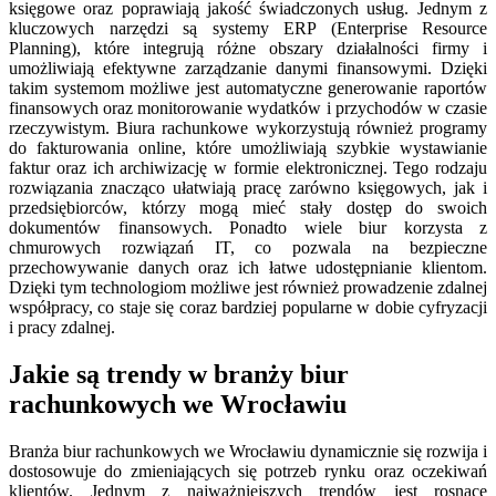
księgowe oraz poprawiają jakość świadczonych usług. Jednym z
kluczowych narzędzi są systemy ERP (Enterprise Resource
Planning), które integrują różne obszary działalności firmy i
umożliwiają efektywne zarządzanie danymi finansowymi. Dzięki
takim systemom możliwe jest automatyczne generowanie raportów
finansowych oraz monitorowanie wydatków i przychodów w czasie
rzeczywistym. Biura rachunkowe wykorzystują również programy
do fakturowania online, które umożliwiają szybkie wystawianie
faktur oraz ich archiwizację w formie elektronicznej. Tego rodzaju
rozwiązania znacząco ułatwiają pracę zarówno księgowych, jak i
przedsiębiorców, którzy mogą mieć stały dostęp do swoich
dokumentów finansowych. Ponadto wiele biur korzysta z
chmurowych rozwiązań IT, co pozwala na bezpieczne
przechowywanie danych oraz ich łatwe udostępnianie klientom.
Dzięki tym technologiom możliwe jest również prowadzenie zdalnej
współpracy, co staje się coraz bardziej popularne w dobie cyfryzacji
i pracy zdalnej.
Jakie są trendy w branży biur
rachunkowych we Wrocławiu
Branża biur rachunkowych we Wrocławiu dynamicznie się rozwija i
dostosowuje do zmieniających się potrzeb rynku oraz oczekiwań
klientów. Jednym z najważniejszych trendów jest rosnące