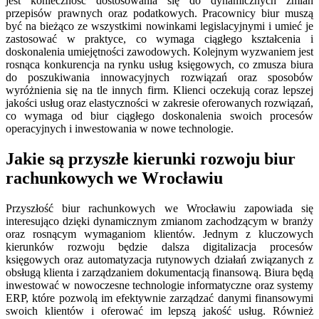
jest konieczność dostosowania się do dynamicznych zmian
przepisów prawnych oraz podatkowych. Pracownicy biur muszą
być na bieżąco ze wszystkimi nowinkami legislacyjnymi i umieć je
zastosować w praktyce, co wymaga ciągłego kształcenia i
doskonalenia umiejętności zawodowych. Kolejnym wyzwaniem jest
rosnąca konkurencja na rynku usług księgowych, co zmusza biura
do poszukiwania innowacyjnych rozwiązań oraz sposobów
wyróżnienia się na tle innych firm. Klienci oczekują coraz lepszej
jakości usług oraz elastyczności w zakresie oferowanych rozwiązań,
co wymaga od biur ciągłego doskonalenia swoich procesów
operacyjnych i inwestowania w nowe technologie.
Jakie są przyszłe kierunki rozwoju biur
rachunkowych we Wrocławiu
Przyszłość biur rachunkowych we Wrocławiu zapowiada się
interesująco dzięki dynamicznym zmianom zachodzącym w branży
oraz rosnącym wymaganiom klientów. Jednym z kluczowych
kierunków rozwoju będzie dalsza digitalizacja procesów
księgowych oraz automatyzacja rutynowych działań związanych z
obsługą klienta i zarządzaniem dokumentacją finansową. Biura będą
inwestować w nowoczesne technologie informatyczne oraz systemy
ERP, które pozwolą im efektywnie zarządzać danymi finansowymi
swoich klientów i oferować im lepszą jakość usług. Również