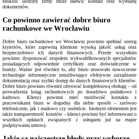
bliskość siedziby firmy może ułatwić kontakt oraz wymianę
dokumentów.
Co powinno zawierać dobre biuro
rachunkowe we Wrocławiu
Dobre biuro rachunkowe we Wrocławiu powinno spełniać szereg
kryteriów, które zapewnią klientom wysoką jakość usług oraz
bezpieczeństwo ich danych finansowych. Przede wszystkim
powinno dysponować zespołem wykwalifikowanych specjalistów
posiadających odpowiednie certyfikaty oraz doświadczenie w
branży. Ważne jest również to, aby biuro stosowało nowoczesne
technologie informatyczne umożliwiające efektywne zarządzanie
dokumentacją oraz szybki dostęp do danych finansowych klientów.
Dobre biuro powinno również oferować kompleksową obsługę – od
prowadzenia ksiąg rachunkowych po doradztwo podatkowe i
kadrowe. Klienci powinni mieć możliwość kontaktu z
pracownikami biura w dogodny dla siebie sposób – zarówno
telefonicznie, jak i mailowo czy osobiście. Istotnym elementem jest
także transparentność kosztów – klienci powinni być informowani o
wszelkich opłatach związanych z usługami już na etapie
podpisywania umowy.
Jakie są najczęstsze błędy przy wyborze