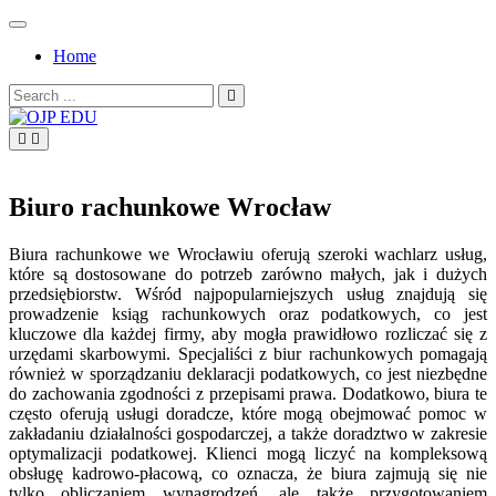
Skip
to
Home
content
Search
for:
OJP EDU
Biuro rachunkowe Wrocław
Biura rachunkowe we Wrocławiu oferują szeroki wachlarz usług,
które są dostosowane do potrzeb zarówno małych, jak i dużych
przedsiębiorstw. Wśród najpopularniejszych usług znajdują się
prowadzenie ksiąg rachunkowych oraz podatkowych, co jest
kluczowe dla każdej firmy, aby mogła prawidłowo rozliczać się z
urzędami skarbowymi. Specjaliści z biur rachunkowych pomagają
również w sporządzaniu deklaracji podatkowych, co jest niezbędne
do zachowania zgodności z przepisami prawa. Dodatkowo, biura te
często oferują usługi doradcze, które mogą obejmować pomoc w
zakładaniu działalności gospodarczej, a także doradztwo w zakresie
optymalizacji podatkowej. Klienci mogą liczyć na kompleksową
obsługę kadrowo-płacową, co oznacza, że biura zajmują się nie
tylko obliczaniem wynagrodzeń, ale także przygotowaniem