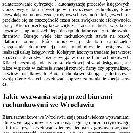
zainteresowanie cyfryzacją i automatyzacją procesów księgowych.
Coraz więcej biur inwestuje w nowoczesne technologie, które
pozwalają na automatyzację rutynowych czynności księgowych, co
przekłada się na oszczędność czasu oraz zwiększenie efektywności
pracy. Klienci oczekują także większej transparentności w zakresie
kosztów usług oraz szybkiego dostępu do informacji o stanie swoich
finansów. Dlatego wiele biur rachunkowych stawia na rozwój
platform online, które umożliwiają klientom samodzielne
zarządzanie dokumentacją oraz monitorowanie postępów w
realizacji usług księgowych. Kolejnym istotnym trendem jest wzrost
znaczenia doradztwa biznesowego w ofercie biur rachunkowych.
Klienci poszukują nie tylko standardowej obsługi księgowej, ale
także wsparcia w zakresie strategii rozwoju firmy czy optymalizacji
kosztów podatkowych. Biura rachunkowe starają się dostosować
swoją ofertę do tych oczekiwań poprzez zatrudnianie specjalistów
ds.
Jakie wyzwania stoją przed biurami
rachunkowymi we Wrocławiu
Biura rachunkowe we Wrocławiu stają przed wieloma wyzwaniami,
które wynikają zarówno ze zmieniającego się otoczenia rynkowego,
jak i rosnących oczekiwań klientów. Jednym z głównych wyzwań