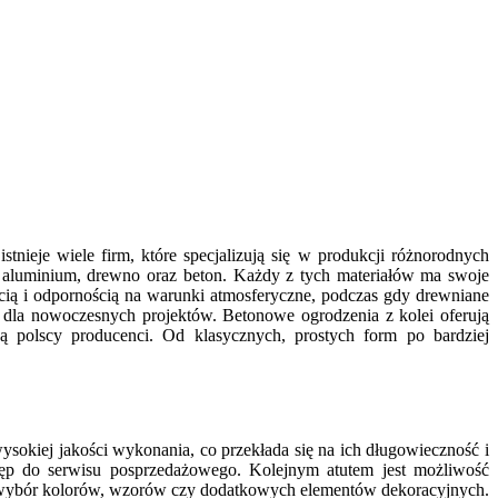
nieje wiele firm, które specjalizują się w produkcji różnorodnych
aluminium, drewno oraz beton. Każdy z tych materiałów ma swoje
ścią i odpornością na warunki atmosferyczne, podczas gdy drewniane
m dla nowoczesnych projektów. Betonowe ogrodzenia z kolei oferują
ą polscy producenci. Od klasycznych, prostych form po bardziej
sokiej jakości wykonania, co przekłada się na ich długowieczność i
ostęp do serwisu posprzedażowego. Kolejnym atutem jest możliwość
ez wybór kolorów, wzorów czy dodatkowych elementów dekoracyjnych.