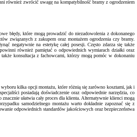
inni również zwrócić uwagę na kompatybilność bramy z ogrodzeniem
ypowe błędy, które mogą prowadzić do niezadowolenia z dokonanego
osztów związanych z zakupem oraz montażem ogrodzenia czy bramy.
ąć negatywnie na estetykę całej posesji. Często zdarza się także
 powinni również pamiętać o odpowiednich wymiarach działki oraz
t także konsultacja z fachowcami, którzy mogą pomóc w dokonaniu
yboru kilka opcji montażu, które różnią się zarówno kosztami, jak i
pecjaliści posiadają doświadczenie oraz odpowiednie narzędzia, co
nacznie ułatwia cały proces dla klienta. Alternatywnie klienci mogą
 przypadku samodzielnego montażu warto dokładnie zapoznać się z
chowanie odpowiednich standardów jakościowych oraz bezpieczeństwa