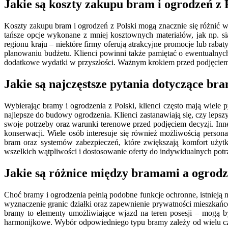
Jakie są koszty zakupu bram i ogrodzeń z 
Koszty zakupu bram i ogrodzeń z Polski mogą znacznie się różnić 
tańsze opcje wykonane z mniej kosztownych materiałów, jak np. si
regionu kraju – niektóre firmy oferują atrakcyjne promocje lub ra
planowaniu budżetu. Klienci powinni także pamiętać o ewentualnyc
dodatkowe wydatki w przyszłości. Ważnym krokiem przed podjęciem d
Jakie są najczęstsze pytania dotyczące bra
Wybierając bramy i ogrodzenia z Polski, klienci często mają wiele p
najlepsze do budowy ogrodzenia. Klienci zastanawiają się, czy leps
swoje potrzeby oraz warunki terenowe przed podjęciem decyzji. Inne
konserwacji. Wiele osób interesuje się również możliwością perso
bram oraz systemów zabezpieczeń, które zwiększają komfort użyt
wszelkich wątpliwości i dostosowanie oferty do indywidualnych potrz
Jakie są różnice między bramami a ogrodz
Choć bramy i ogrodzenia pełnią podobne funkcje ochronne, istnieją 
wyznaczenie granic działki oraz zapewnienie prywatności mieszkańc
bramy to elementy umożliwiające wjazd na teren posesji – mogą b
harmonijkowe. Wybór odpowiedniego typu bramy zależy od wielu czyn