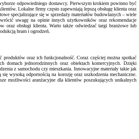
y wyborze odpowiedniego dostawcy. Pierwszym krokiem powinno być
ientów. Lokalne firmy często zapewniają lepszą obsługę klienta oraz
towe specjalizujące się w sprzedaży materiałów budowlanych – wiele
zwrócić uwagę na opinie innych użytkowników oraz rekomendacje
oraz obsługi klienta. Warto także odwiedzać targi branżowe lub
odukcją bram i ogrodzeń.
 produktów oraz ich funkcjonalność. Coraz częściej można spotkać
ch domach jednorodzinnych oraz obiektach komercyjnych. Dzięki
zenia z samochodu czy mieszkania. Innowacyjne materiały takie jak
ą się wysoką odpornością na korozję oraz uszkodzenia mechaniczne.
ze możliwości aranżacyjne dla klientów poszukujących unikalnych