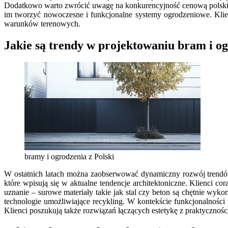
Dodatkowo warto zwrócić uwagę na konkurencyjność cenową polskic
im tworzyć nowoczesne i funkcjonalne systemy ogrodzeniowe. Klie
warunków terenowych.
Jakie są trendy w projektowaniu bram i o
bramy i ogrodzenia z Polski
W ostatnich latach można zaobserwować dynamiczny rozwój trendów
które wpisują się w aktualne tendencje architektoniczne. Klienci co
uznanie – surowe materiały takie jak stal czy beton są chętnie wy
technologie umożliwiające recykling. W kontekście funkcjonalności
Klienci poszukują także rozwiązań łączących estetykę z praktycznośc