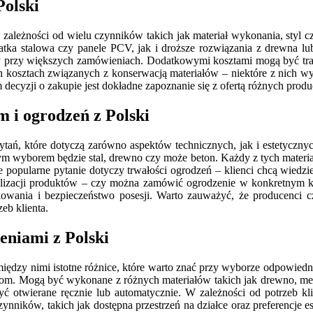
Polski
w zależności od wielu czynników takich jak materiał wykonania, styl
atka stalowa czy panele PCV, jak i droższe rozwiązania z drewna lu
baty przy większych zamówieniach. Dodatkowymi kosztami mogą być tr
h kosztach związanych z konserwacją materiałów – niektóre z nich 
ecyzji o zakupie jest dokładne zapoznanie się z ofertą różnych prod
m i ogrodzeń z Polski
ytań, które dotyczą zarówno aspektów technicznych, jak i estetycznyc
zym wyborem będzie stal, drewno czy może beton. Każdy z tych materi
 popularne pytanie dotyczy trwałości ogrodzeń – klienci chcą wiedzieć
nalizacji produktów – czy można zamówić ogrodzenie w konkretnym ko
kowania i bezpieczeństwo posesji. Warto zauważyć, że producenci c
eb klienta.
eniami z Polski
między nimi istotne różnice, które warto znać przy wyborze odpowiedn
om. Mogą być wykonane z różnych materiałów takich jak drewno, meta
yć otwierane ręcznie lub automatycznie. W zależności od potrzeb kl
ników, takich jak dostępna przestrzeń na działce oraz preferencje e