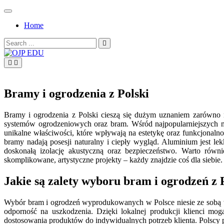
Skip
to
Home
content
Search
for:
OJP EDU
Bramy i ogrodzenia z Polski
Bramy i ogrodzenia z Polski cieszą się dużym uznaniem zarówno na
systemów ogrodzeniowych oraz bram. Wśród najpopularniejszych 
unikalne właściwości, które wpływają na estetykę oraz funkcjonaln
bramy nadają posesji naturalny i ciepły wygląd. Aluminium jest l
doskonałą izolację akustyczną oraz bezpieczeństwo. Warto równ
skomplikowane, artystyczne projekty – każdy znajdzie coś dla siebie.
Jakie są zalety wyboru bram i ogrodzeń z 
Wybór bram i ogrodzeń wyprodukowanych w Polsce niesie ze sobą wie
odporność na uszkodzenia. Dzięki lokalnej produkcji klienci mog
dostosowania produktów do indywidualnych potrzeb klienta. Polscy