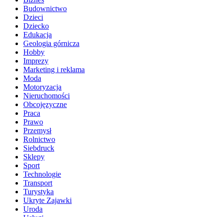
Budownictwo
Dzieci
Dziecko
Edukacja
Geologia górnicza
Hobby
Imprezy
Marketing i reklama
Moda
Motoryzacja
Nieruchomości
Obcojęzyczne
Praca
Prawo
Przemysł
Rolnictwo
Siebdruck
Sklepy
Sport
Technologie
Transport
Turystyka
Ukryte Zajawki
Uroda