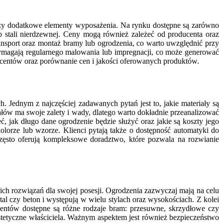
 czy dodatkowe elementy wyposażenia. Na rynku dostępne są zarówno
b stali nierdzewnej. Ceny mogą również zależeć od producenta oraz
ansport oraz montaż bramy lub ogrodzenia, co warto uwzględnić przy
wymagają regularnego malowania lub impregnacji, co może generować
ucentów oraz porównanie cen i jakości oferowanych produktów.
h. Jednym z najczęściej zadawanych pytań jest to, jakie materiały są
ałów ma swoje zalety i wady, dlatego warto dokładnie przeanalizować
, jak długo dane ogrodzenie będzie służyć oraz jakie są koszty jego
lorze lub wzorze. Klienci pytają także o dostępność automatyki do
zęsto oferują kompleksowe doradztwo, które pozwala na rozwianie
ich rozwiązań dla swojej posesji. Ogrodzenia zazwyczaj mają na celu
l czy beton i występują w wielu stylach oraz wysokościach. Z kolei
ientów dostępne są różne rodzaje bram: przesuwne, skrzydłowe czy
stetyczne właściciela. Ważnym aspektem jest również bezpieczeństwo