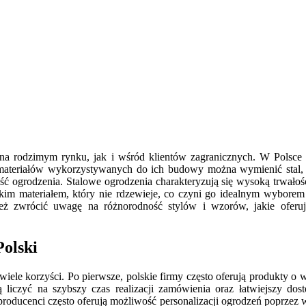
 rodzimym rynku, jak i wśród klientów zagranicznych. W Polsce ist
materiałów wykorzystywanych do ich budowy można wymienić stal, 
ość ogrodzenia. Stalowe ogrodzenia charakteryzują się wysoką trwało
ekkim materiałem, który nie rdzewieje, co czyni go idealnym wybore
ież zwrócić uwagę na różnorodność stylów i wzorów, jakie oferuj
Polski
le korzyści. Po pierwsze, polskie firmy często oferują produkty o wy
ą liczyć na szybszy czas realizacji zamówienia oraz łatwiejszy d
 producenci często oferują możliwość personalizacji ogrodzeń poprz