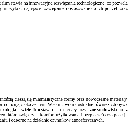
irm stawia na innowacyjne rozwiązania technologiczne, co pozwala
 im wybrać najlepsze rozwiązanie dostosowane do ich potrzeb oraz
ścią cieszą się minimalistyczne formy oraz nowoczesne materiały,
re harmonizują z otoczeniem. Wzornictwo industrialne również zdobywa
kologia – wiele firm stawia na materiały przyjazne środowisku oraz
eń, które zwiększają komfort użytkowania i bezpieczeństwo posesji.
maniu i odporne na działanie czynników atmosferycznych.