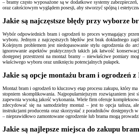
– bramy często wyposażone są w dodatkowe systemy zabezpieczeń, 
oraz całościowym wyglądem posesji, aby stworzyć spójną i estetyczną
Jakie są najczęstsze błędy przy wyborze b
Wybór odpowiednich bram i ogrodzeń to proces wymagający przemyś
wyboru. Jednym z najczęstszych błędów jest brak dokładnego zap
Kolejnym problemem jest niedopasowanie stylu ogrodzenia do arch
ignorowanie aspektów praktycznych takich jak łatwość konserwac
dostępnej przestrzeni na montaż bramy – niewłaściwe pomiary mo
właściwego wyboru oraz uniknięciu potencjalnych pułapek.
Jakie są opcje montażu bram i ogrodzeń z 
Montaż bram i ogrodzeń to kluczowy etap procesu zakupu, który ma z
stopniem skomplikowania. Najpopularniejszym rozwiązaniem jest sk
zapewnia wysoką jakość wykonania. Wiele firm oferuje kompleksową o
zdecydować się na samodzielny montaż – jest to opcja tańsza, a
instrukcjami producenta oraz skorzystać z poradników dostępnych 
– nieprawidłowo zamontowane ogrodzenie lub brama mogą prowadz
Jakie są najlepsze miejsca do zakupu bram