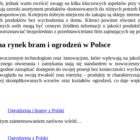
ach, jednak warto zwrócić uwagę na kilka kluczowych aspektów prz
ją szeroki asortyment produktów dostosowanych do różnych potrzeb kl
transportowym. Kolejnym dobrym miejscem do zakupu są sklepy interne
nych produktów bez wychodzenia z domu. Klienci powinni również 
ych osób mogą być cennym źródłem informacji o jakości produktów 
rozmawiać bezpośrednio z przedstawicielami firm zajmujących się pr
na rynek bram i ogrodzeń w Polsce
owoczesnym technologiom oraz innowacjom, które wpływają na jakość
cznego otwierania i zamykania stają się standardem w nowoczesny
godnie zarządzać dostępem do swojej posesji bez konieczności wychod
zględu na swoją trwałość oraz estetykę – produkty te charakteryzuj
ej skomplikowanych wzorów oraz kształtów ogrodzeń, co daje więks
Ogrodzenia i bramy z Polski
ę dużym zainteresowaniem zarówno wśród…
Ogrodzenia z Polski