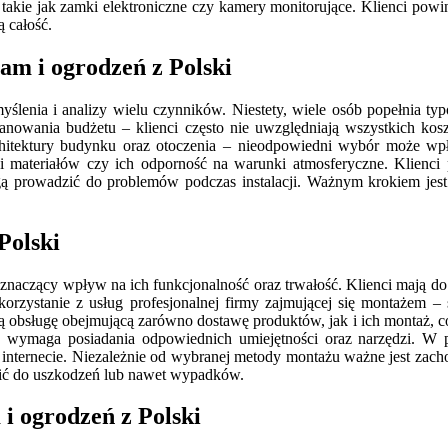
takie jak zamki elektroniczne czy kamery monitorujące. Klienci pow
 całość.
ram i ogrodzeń z Polski
lenia i analizy wielu czynników. Niestety, wiele osób popełnia t
lanowania budżetu – klienci często nie uwzględniają wszystkich k
itektury budynku oraz otoczenia – nieodpowiedni wybór może wpłyn
ji materiałów czy ich odporność na warunki atmosferyczne. Klienci
gą prowadzić do problemów podczas instalacji. Ważnym krokiem jes
Polski
naczący wpływ na ich funkcjonalność oraz trwałość. Klienci mają do w
orzystanie z usług profesjonalnej firmy zajmującej się montażem – s
bsługę obejmującą zarówno dostawę produktów, jak i ich montaż, co z
le wymaga posiadania odpowiednich umiejętności oraz narzędzi. W
w internecie. Niezależnie od wybranej metody montażu ważne jest za
ić do uszkodzeń lub nawet wypadków.
 i ogrodzeń z Polski