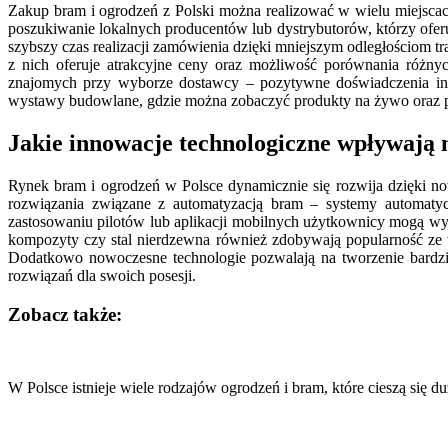
Zakup bram i ogrodzeń z Polski można realizować w wielu miejsc
poszukiwanie lokalnych producentów lub dystrybutorów, którzy oferu
szybszy czas realizacji zamówienia dzięki mniejszym odległościom 
z nich oferuje atrakcyjne ceny oraz możliwość porównania róż
znajomych przy wyborze dostawcy – pozytywne doświadczenia inn
wystawy budowlane, gdzie można zobaczyć produkty na żywo oraz po
Jakie innowacje technologiczne wpływają 
Rynek bram i ogrodzeń w Polsce dynamicznie się rozwija dzięki n
rozwiązania związane z automatyzacją bram – systemy automaty
zastosowaniu pilotów lub aplikacji mobilnych użytkownicy mogą wy
kompozyty czy stal nierdzewna również zdobywają popularność ze w
Dodatkowo nowoczesne technologie pozwalają na tworzenie bardzi
rozwiązań dla swoich posesji.
Zobacz także:
Nawigacja
wpisu
W Polsce istnieje wiele rodzajów ogrodzeń i bram, które cieszą si