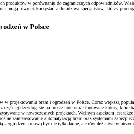
h produktów w porównaniu do zagranicznych odpowiedników. Wiele f
nci mogą również korzystać z doradztwa specjalistów, którzy pomogą
grodzeń w Polsce
 w projektowaniu bram i ogrodzeń w Polsce. Coraz większą popularno
raz częściej decydują się na proste linie oraz stonowane kolory, któ
korzystywane w nowoczesnych projektach. Ważnym aspektem jest także e
 rośnie zainteresowanie automatyzacją bram oraz systemami zabezpiecz
ią – ogrodzenia muszą być nie tylko ładne, ale również łatwe w utrzy