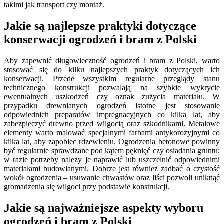
takimi jak transport czy montaż.
Jakie są najlepsze praktyki dotyczące
konserwacji ogrodzeń i bram z Polski
Aby zapewnić długowieczność ogrodzeń i bram z Polski, warto
stosować się do kilku najlepszych praktyk dotyczących ich
konserwacji. Przede wszystkim regularne przeglądy stanu
technicznego konstrukcji pozwalają na szybkie wykrycie
ewentualnych uszkodzeń czy oznak zużycia materiału. W
przypadku drewnianych ogrodzeń istotne jest stosowanie
odpowiednich preparatów impregnacyjnych co kilka lat, aby
zabezpieczyć drewno przed wilgocią oraz szkodnikami. Metalowe
elementy warto malować specjalnymi farbami antykorozyjnymi co
kilka lat, aby zapobiec rdzewieniu. Ogrodzenia betonowe powinny
być regularnie sprawdzane pod kątem pęknięć czy osiadania gruntu;
w razie potrzeby należy je naprawić lub uszczelnić odpowiednimi
materiałami budowlanymi. Dobrze jest również zadbać o czystość
wokół ogrodzenia – usuwanie chwastów oraz liści pozwoli uniknąć
gromadzenia się wilgoci przy podstawie konstrukcji.
Jakie są najważniejsze aspekty wyboru
ogrodzeń i bram z Polski