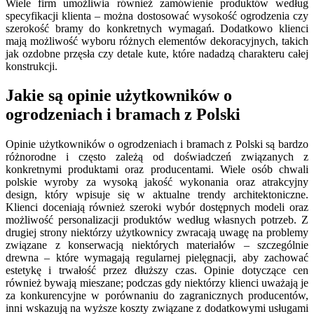
Wiele firm umożliwia również zamówienie produktów według
specyfikacji klienta – można dostosować wysokość ogrodzenia czy
szerokość bramy do konkretnych wymagań. Dodatkowo klienci
mają możliwość wyboru różnych elementów dekoracyjnych, takich
jak ozdobne przęsła czy detale kute, które nadadzą charakteru całej
konstrukcji.
Jakie są opinie użytkowników o
ogrodzeniach i bramach z Polski
Opinie użytkowników o ogrodzeniach i bramach z Polski są bardzo
różnorodne i często zależą od doświadczeń związanych z
konkretnymi produktami oraz producentami. Wiele osób chwali
polskie wyroby za wysoką jakość wykonania oraz atrakcyjny
design, który wpisuje się w aktualne trendy architektoniczne.
Klienci doceniają również szeroki wybór dostępnych modeli oraz
możliwość personalizacji produktów według własnych potrzeb. Z
drugiej strony niektórzy użytkownicy zwracają uwagę na problemy
związane z konserwacją niektórych materiałów – szczególnie
drewna – które wymagają regularnej pielęgnacji, aby zachować
estetykę i trwałość przez dłuższy czas. Opinie dotyczące cen
również bywają mieszane; podczas gdy niektórzy klienci uważają je
za konkurencyjne w porównaniu do zagranicznych producentów,
inni wskazują na wyższe koszty związane z dodatkowymi usługami