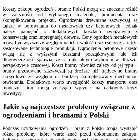
Koszty zakupu ogrodzeń i bram z Polski mogą się znacznie różnić
w zależności od wybranego materiału, producenta oraz
skomplikowania projektu. Ogrodzenia drewniane zazwyczaj są
tańsze w porównaniu do metalowych czy betonowych, jednak
należy pamiętać o dodatkowych kosztach związanych z
konserwacją oraz impregnacją drewna. Ceny ogrodzeń metalowych
mogą być wyższe ze względu na ich trwałość oraz estetykę, a także
zastosowane technologie produkcji. Ogrodzenia betonowe często
wiążą się z wyższymi kosztami początkowymi, ale ich
długowieczność sprawia, że są opłacalnym wyborem w dłuższej
perspektywie czasowej. Koszt bramy również zależy od jej typu –
bramy przesuwane zazwyczaj są droższe niż tradycyjne bramy
skrzydłowe ze względu na bardziej skomplikowany mechanizm
otwierania. Dodatkowo warto uwzględnić koszty transportu oraz
montażu, które mogą znacząco wpłynąć na całkowity koszt
inwestycji.
Jakie są najczęstsze problemy związane z
ogrodzeniami i bramami z Polski
Podczas użytkowania ogrodzeń i bram z Polski mogą wystąpić
różne problemy, które warto znać przed dokonaniem zakupu.
Jednym z najczęstszych problemów jest degradacja materiałów