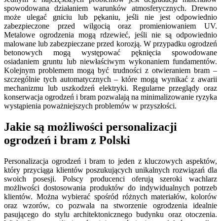
spowodowana działaniem warunków atmosferycznych. Drewno
może ulegać gniciu lub pękaniu, jeśli nie jest odpowiednio
zabezpieczone przed wilgocią oraz promieniowaniem UV.
Metalowe ogrodzenia mogą rdzewieć, jeśli nie są odpowiednio
malowane lub zabezpieczane przed korozją. W przypadku ogrodzeń
betonowych mogą występować pęknięcia spowodowane
osiadaniem gruntu lub niewłaściwym wykonaniem fundamentów.
Kolejnym problemem mogą być trudności z otwieraniem bram –
szczególnie tych automatycznych – które mogą wynikać z awarii
mechanizmu lub uszkodzeń elektryki. Regularne przeglądy oraz
konserwacja ogrodzeń i bram pozwalają na minimalizowanie ryzyka
wystąpienia poważniejszych problemów w przyszłości.
Jakie są możliwości personalizacji
ogrodzeń i bram z Polski
Personalizacja ogrodzeń i bram to jeden z kluczowych aspektów,
który przyciąga klientów poszukujących unikalnych rozwiązań dla
swoich posesji. Polscy producenci oferują szeroki wachlarz
możliwości dostosowania produktów do indywidualnych potrzeb
klientów. Można wybierać spośród różnych materiałów, kolorów
oraz wzorów, co pozwala na stworzenie ogrodzenia idealnie
pasującego do stylu architektonicznego budynku oraz otoczenia.