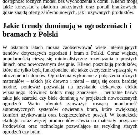
dostępność różnych modeli bez wychodzenia z domu. Klienci mogą
także korzystać z platform aukcyjnych oraz portali branżowych,
gdzie znajdą oferty zarówno nowych, jak i używanych produktów.
Jakie trendy dominują w ogrodzeniach i
bramach z Polski
W ostatnich latach można zaobserwować wiele interesujących
trendów dotyczących ogrodzeń i bram z Polski. Coraz większą
popularnością cieszą się minimalistyczne rozwiązania o prostych
liniach oraz nowoczesnym designie. Klienci poszukują produktów,
które nie tylko będą funkcjonalne, ale także estetycznie wpiszą się w
otoczenie ich domów. Ogrodzenia wykonane z połączenia różnych
materiałów – takich jak drewno i metal – stają się coraz bardziej
modne, ponieważ pozwalają na uzyskanie ciekawego efektu
wizualnego. Również kolory mają znaczenie – neutralne barwy
takie jak szarości czy biele dominują w projektach nowoczesnych
ogrodzeń. Warto również zauważyć rosnącą popularność
automatycznych systemów otwierania bram, które zwiększają
komfort użytkowania oraz bezpieczeństwo posesji. W kontekście
ekologii coraz więcej producentów stawia na materiały przyjazne
środowisku oraz technologie pozwalające na recykling starych
ogrodzeń czy bram.