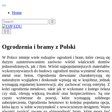
Skip
to
Home
content
Search
for:
OJP EDU
Ogrodzenia i bramy z Polski
W Polsce istnieje wiele rodzajów ogrodzeń i bram, które cieszą się
dużym zainteresowaniem zarówno wśród właścicieli domów
jednorodzinnych, jak i firm. Wśród najpopularniejszych materiałów
wykorzystywanych do budowy ogrodzeń można wymienić drewno,
metal oraz beton. Ogrodzenia drewniane charakteryzują się
naturalnym wyglądem i doskonale wpisują się w krajobraz, jednak
wymagają regularnej konserwacji, aby zachować swoją estetykę. Z
kolei ogrodzenia metalowe, takie jak te wykonane z kutego żelaza
czy stali, oferują większą trwałość oraz bezpieczeństwo. Są one
często wybierane do posesji, które wymagają solidnego
zabezpieczenia. Ogrodzenia betonowe to kolejna popularna opcja,
która łączy w sobie wytrzymałość z nowoczesnym designem. Warto
również zwrócić uwagę na różnorodność bram, które mogą być