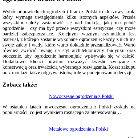
Wybór odpowiednich ogrodzeń i bram z Polski to kluczowy krok,
który wymaga uwzględnienia kilku istotnych aspektów. Przede
wszystkim należy zastanowić się nad funkcją, jaką ma pełnić
ogrodzenie – czy ma być przede wszystkim estetyczne, czy może
bardziej zabezpieczające. Kolejnym ważnym czynnikiem jest
materiał, z którego zostanie wykonane ogrodzenie; każdy z nich ma
swoje zalety i wady, które warto dokładnie przeanalizować. Warto
również zwrócić uwagę na styl architektoniczny budynku oraz
otoczenie, aby ogrodzenie harmonijnie wpisywało się w całość.
Dodatkowo klienci powinni rozważyć kwestie związane z
konserwacją oraz trwałością wybranego rozwiązania. Koszt zakupu
oraz montażu także odgrywa istotną rolę w podejmowaniu decyzji.
Zobacz także:
Nawigacja
Nowoczesne ogrodzenia z Polski
wpisu
W ostatnich latach nowoczesne ogrodzenia z Polski zyskały na
popularności, co jest wynikiem rosnącego zainteresowania…
Metalowe ogrodzenia z Polski