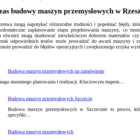
odczas budowy maszyn przemysłowych w Rzes
twa mogą napotykać różnorodne trudności i popełniać błędy, któ
edostateczne zaplanowanie etapu projektowania maszyny, co może
ynku również mogą skutkować niewłaściwym doborem materiałów czy t
 brak odpowiednich testów może prowadzić do awarii maszyny i z
może prowadzić do błędów operacyjnych i zwiększonego ryzyka wyst
Budowa maszyn przemysłowych na zamówienie
aga starannego planowania i realizacji. Kluczowym etapem…
Budowa maszyn przemysłowych Szczecin
Budowa maszyn przemysłowych w Szczecinie to proces, któ
specyfiki…
Budowa maszyn przemysłowych