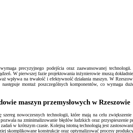
maga precyzyjnego podejścia oraz zaawansowanej technologii. 
ądzeń. W pierwszej fazie projektowania inżynierowie muszą dokładnie 
waż wpływa na trwałość i efektywność działania maszyn. W Rzeszowie
y następuje montaż poszczególnych komponentów, co wymaga dużej 
udowie maszyn przemysłowych w Rzeszowie
ereg nowoczesnych technologii, które mają na celu zwiększenie e
 pozwala na zminimalizowanie błędów ludzkich oraz przyspieszenie pr
 zadań w krótszym czasie. Kolejną istotną technologią jest zastosow
ziej skomplikowane konstrukcje oraz optymalizować procesy produkcy