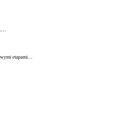
h.…
zowymi etapami…