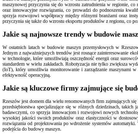
maszynowej przyczynia się do wzrostu zatrudnienia w regionie, 
oraz innowacyjne rozwiązania, co prowadzi do podnoszenia kwali
sprzyja rozwojowi współpracy między różnymi branżami oraz i
przyczynia się także do wzrostu eksportu produktów z regionu, co p
Jakie są najnowsze trendy w budowie mas
W ostatnich latach w budowie maszyn przemysłowych w Rzeszowi
Jednym z najważniejszych trendów jest rosnące zainteresowanie eko
w technologie, które umożliwiają oszczędność energii oraz surowc
standardem w wielu zakładach. Robotyzacja nie tylko zwiększa wyda
(IoT), który umożliwia monitorowanie i zarządzanie maszynami w
efektywność operacyjną.
Jakie są kluczowe firmy zajmujące się b
Rzeszów jest domem dla wielu renomowanych firm zajmujących się 
przedsiębiorstwa specjalizujące się w różnych dziedzinach, takich
badawczymi, co sprzyja innowacjom i rozwojowi nowych technologi
wysokiej jakości swoich produktów oraz elastyczności w dostosow
rozwiązania od projektowania po wdrożenie systemów automatyki. 
podejścia do budowy maszyn.