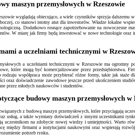
dowy maszyn przemysłowych w Rzeszowie
wie wyglądają obiecująco, a wiele czynników sprzyja dalszemu wzro
roboczej, co stanowi istotny atut dla inwestorów. Władze lokalne wsp
echnologiczną. Dodatkowo rosnące zapotrzebowanie na nowoczesne masz
ucentów. W miarę jak firmy będą inwestować w nowe technologie oraz 
rmami a uczelniami technicznymi w Rzeszow
ysłowych a uczelniami technicznymi w Rzeszowie ma ogromny poten
we, które mogą być komercjalizowane przez przedsiębiorstwa. Fir
 rodzaju współpraca może przybierać różne formy, takie jak staże d
ści oraz doświadczenie zawodowe jeszcze przed ukończeniem studiów
ane przez młodych naukowców i studentów.
dotyczące budowy maszyn przemysłowych w 
zanych z budową maszyn przemysłowych, które przyciągają uczestnikó
raz usług, a także wymiany doświadczeń z innymi uczestnikami rynk
ają uczestnikom na zdobycie nowej wiedzy i umiejętności. Warto ró
acę między firmami a instytucjami naukowymi oraz wspierają rozwó
ozumienie potrzeb rynku.