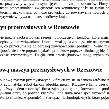
co ma pozytywny wpływ na sytuację ekonomiczną mieszkańców. Firmy 
fikacji pracowników i zwiększenia ich konkurencyjności na rynku 
nstytucjami naukowymi, co może prowadzić do powstawania nowych
ozytywnie wpływa na bilans handlowy kraju.
zyn przemysłowych w Rzeszowie
e można zaobserwować szereg nowoczesnych trendów, które mają 
logicznymi rozwiązaniami, które pozwalają na zmniejszenie negatywn
ów, co przyczynia się do bardziej zrównoważonej produkcji. Warto ró
jność, ale także poprawia jakość produktów poprzez eliminację błędó
 czasie rzeczywistym. Dzięki temu przedsiębiorstwa mogą szybko r
udową maszyn przemysłowych w Rzeszowie
budową maszyn przemysłowych, które cieszą się uznaniem zarówno n
 jak automatyka, robotyka czy obróbka metali. Kluczowe firmy często
i. Przykładem może być firma zajmująca się projektowaniem i prod
ywaniu oferty do potrzeb klientów. Inna firma może specjalizować 
Warto również wspomnieć o startupach technologicznych, które poja