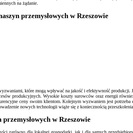
miennych na żądanie.
 maszyn przemysłowych w Rzeszowie
waniami, które mogą wpływać na jakość i efektywność produkcji. J
ocesów produkcyjnych. Wysokie koszty surowców oraz energii równie
urencyjne ceny swoim klientom. Kolejnym wyzwaniem jest potrzeba do
dzenie nowych technologii wiąże się z koniecznością przeszkolenia 
yn przemysłowych w Rzeszowie
i zarówno dla lokalnej gospodarki, jak i dla samych przedsiębiors