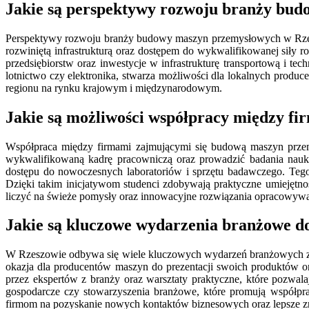
Jakie są perspektywy rozwoju branży bu
Perspektywy rozwoju branży budowy maszyn przemysłowych w Rzeszo
rozwiniętą infrastrukturą oraz dostępem do wykwalifikowanej siły 
przedsiębiorstw oraz inwestycje w infrastrukturę transportową i t
lotnictwo czy elektronika, stwarza możliwości dla lokalnych prod
regionu na rynku krajowym i międzynarodowym.
Jakie są możliwości współpracy między fi
Współpraca między firmami zajmującymi się budową maszyn przem
wykwalifikowaną kadrę pracowniczą oraz prowadzić badania nauko
dostępu do nowoczesnych laboratoriów i sprzętu badawczego. Tego
Dzięki takim inicjatywom studenci zdobywają praktyczne umiejętno
liczyć na świeże pomysły oraz innowacyjne rozwiązania opracowyw
Jakie są kluczowe wydarzenia branżowe 
W Rzeszowie odbywa się wiele kluczowych wydarzeń branżowych zwią
okazja dla producentów maszyn do prezentacji swoich produktów o
przez ekspertów z branży oraz warsztaty praktyczne, które pozwal
gospodarcze czy stowarzyszenia branżowe, które promują współpr
firmom na pozyskanie nowych kontaktów biznesowych oraz lepsze zr