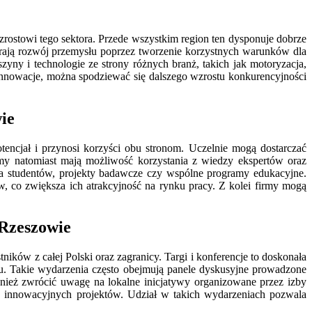
stowi tego sektora. Przede wszystkim region ten dysponuje dobrze
ierają rozwój przemysłu poprzez tworzenie korzystnych warunków dla
yny i technologie ze strony różnych branż, takich jak motoryzacja,
innowacje, można spodziewać się dalszego wzrostu konkurencyjności
ie
cjał i przynosi korzyści obu stronom. Uczelnie mogą dostarczać
my natomiast mają możliwość korzystania z wiedzy ekspertów oraz
la studentów, projekty badawcze czy wspólne programy edukacyjne.
, co zwiększa ich atrakcyjność na rynku pracy. Z kolei firmy mogą
Rzeszowie
w z całej Polski oraz zagranicy. Targi i konferencje to doskonała
u. Takie wydarzenia często obejmują panele dyskusyjne prowadzone
wnież zwrócić uwagę na lokalne inicjatywy organizowane przez izby
j innowacyjnych projektów. Udział w takich wydarzeniach pozwala