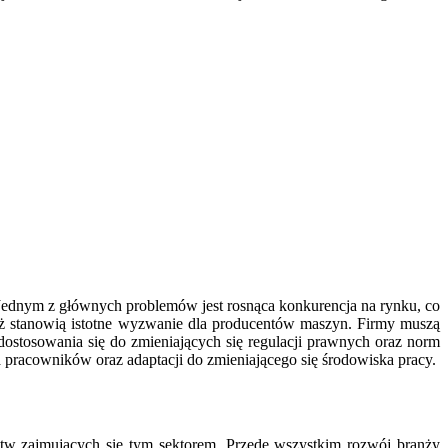
ednym z głównych problemów jest rosnąca konkurencja na rynku, co
ż stanowią istotne wyzwanie dla producentów maszyn. Firmy muszą
stosowania się do zmieniających się regulacji prawnych oraz norm
pracowników oraz adaptacji do zmieniającego się środowiska pracy.
tw zajmujących się tym sektorem. Przede wszystkim rozwój branży