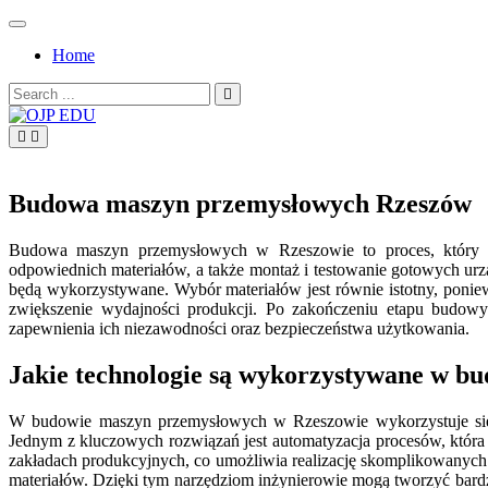
Skip
to
Home
content
Search
for:
OJP EDU
Budowa maszyn przemysłowych Rzeszów
Budowa maszyn przemysłowych w Rzeszowie to proces, który wy
odpowiednich materiałów, a także montaż i testowanie gotowych urz
będą wykorzystywane. Wybór materiałów jest równie istotny, ponie
zwiększenie wydajności produkcji. Po zakończeniu etapu budow
zapewnienia ich niezawodności oraz bezpieczeństwa użytkowania.
Jakie technologie są wykorzystywane w b
W budowie maszyn przemysłowych w Rzeszowie wykorzystuje się sz
Jednym z kluczowych rozwiązań jest automatyzacja procesów, która
zakładach produkcyjnych, co umożliwia realizację skomplikowanych
materiałów. Dzięki tym narzędziom inżynierowie mogą tworzyć bard