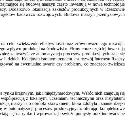
zajmujące się budową maszyn często inwestują w nowe technologie
pracy. Dodatkowo lokalizacja zakładów produkcyjnych w Rzeszowie
 projektów badawczo-rozwojowych. Budowa maszyn przemysłowych
na celu zwiększenie efektywności oraz zrównoważonego rozwoju.
ego wpływu produkcji na środowisko. Firmy coraz częściej inwestują
wnież zauważyć, że automatyzacja procesów produkcyjnych staje się
w ludzkich. Kolejnym istotnym trendem jest rozwój Internetu Rzeczy
eagować na ewentualne awarie czy problemy, co znacząco zwiększa
a rynku krajowym, jak i międzynarodowym. Wśród nich znajdują się
 współpracują z lokalnymi uczelniami technicznymi oraz instytutami
ukcją maszyn do obróbki skrawaniem, która zdobyła uznanie dzięki
się w automatyzacji procesów produkcyjnych, oferując kompleksowe
wiają się na rynku i wprowadzają świeże pomysły oraz innowacyjne