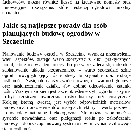
fachowców, można również liczyć na kreatywne pomysły oraz
innowacyjne rozwiązania, które nadadzą ogrodowi unikalny
charakter.
Jakie są najlepsze porady dla osób
planujących budowę ogrodów w
Szczecinie
Planowanie budowy ogrodu w Szczecinie wymaga przemyślenia
wielu aspektów, dlatego warto skorzystać z kilku praktycznych
porad, które ułatwią ten proces. Po pierwsze zaleca się dokładne
zaplanowanie układu przestrzennego – warto sporządzić szkic
ogrodu uwzględniający różne strefy funkcjonalne oraz rodzaje
roślinności. Następnie należy zwrócić uwagę na warunki glebowe
oraz nasłonecznienie działki, aby dobrać odpowiednie gatunki
roślin. Ważnym krokiem jest także określenie stylu ogrodu – czy ma
to być przestrzeń nowoczesna, rustykalna czy może tematyczna?
Kolejną istotną kwestią jest wybór odpowiednich materiałów
budowlanych oraz elementów małej architektury – warto postawić
na materiały naturalne i ekologiczne. Nie można zapomnieć o
systemie nawadniania oraz pielęgnacji roślin po zakończeniu
budowy – dobrze zaplanowany system ułatwi utrzymanie zdrowego
stanu roślinności.