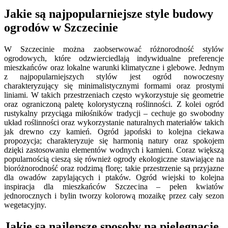
Jakie są najpopularniejsze style budowy
ogrodów w Szczecinie
W Szczecinie można zaobserwować różnorodność stylów
ogrodowych, które odzwierciedlają indywidualne preferencje
mieszkańców oraz lokalne warunki klimatyczne i glebowe. Jednym
z najpopularniejszych stylów jest ogród nowoczesny
charakteryzujący się minimalistycznymi formami oraz prostymi
liniami. W takich przestrzeniach często wykorzystuje się geometrie
oraz ograniczoną paletę kolorystyczną roślinności. Z kolei ogród
rustykalny przyciąga miłośników tradycji – cechuje go swobodny
układ roślinności oraz wykorzystanie naturalnych materiałów takich
jak drewno czy kamień. Ogród japoński to kolejna ciekawa
propozycja; charakteryzuje się harmonią natury oraz spokojem
dzięki zastosowaniu elementów wodnych i kamieni. Coraz większą
popularnością cieszą się również ogrody ekologiczne stawiające na
bioróżnorodność oraz rodzimą florę; takie przestrzenie są przyjazne
dla owadów zapylających i ptaków. Ogród wiejski to kolejna
inspiracja dla mieszkańców Szczecina – pełen kwiatów
jednorocznych i bylin tworzy kolorową mozaikę przez cały sezon
wegetacyjny.
Jakie są najlepsze sposoby na pielęgnację