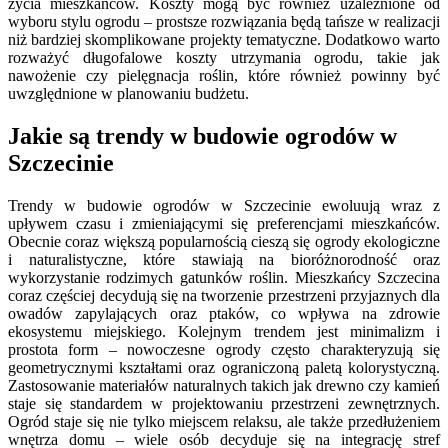
życia mieszkańców. Koszty mogą być również uzależnione od
wyboru stylu ogrodu – prostsze rozwiązania będą tańsze w realizacji
niż bardziej skomplikowane projekty tematyczne. Dodatkowo warto
rozważyć długofalowe koszty utrzymania ogrodu, takie jak
nawożenie czy pielęgnacja roślin, które również powinny być
uwzględnione w planowaniu budżetu.
Jakie są trendy w budowie ogrodów w
Szczecinie
Trendy w budowie ogrodów w Szczecinie ewoluują wraz z
upływem czasu i zmieniającymi się preferencjami mieszkańców.
Obecnie coraz większą popularnością cieszą się ogrody ekologiczne
i naturalistyczne, które stawiają na bioróżnorodność oraz
wykorzystanie rodzimych gatunków roślin. Mieszkańcy Szczecina
coraz częściej decydują się na tworzenie przestrzeni przyjaznych dla
owadów zapylających oraz ptaków, co wpływa na zdrowie
ekosystemu miejskiego. Kolejnym trendem jest minimalizm i
prostota form – nowoczesne ogrody często charakteryzują się
geometrycznymi kształtami oraz ograniczoną paletą kolorystyczną.
Zastosowanie materiałów naturalnych takich jak drewno czy kamień
staje się standardem w projektowaniu przestrzeni zewnętrznych.
Ogród staje się nie tylko miejscem relaksu, ale także przedłużeniem
wnętrza domu – wiele osób decyduje się na integrację stref