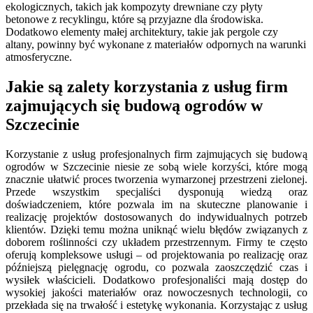
ekologicznych, takich jak kompozyty drewniane czy płyty
betonowe z recyklingu, które są przyjazne dla środowiska.
Dodatkowo elementy małej architektury, takie jak pergole czy
altany, powinny być wykonane z materiałów odpornych na warunki
atmosferyczne.
Jakie są zalety korzystania z usług firm
zajmujących się budową ogrodów w
Szczecinie
Korzystanie z usług profesjonalnych firm zajmujących się budową
ogrodów w Szczecinie niesie ze sobą wiele korzyści, które mogą
znacznie ułatwić proces tworzenia wymarzonej przestrzeni zielonej.
Przede wszystkim specjaliści dysponują wiedzą oraz
doświadczeniem, które pozwala im na skuteczne planowanie i
realizację projektów dostosowanych do indywidualnych potrzeb
klientów. Dzięki temu można uniknąć wielu błędów związanych z
doborem roślinności czy układem przestrzennym. Firmy te często
oferują kompleksowe usługi – od projektowania po realizację oraz
późniejszą pielęgnację ogrodu, co pozwala zaoszczędzić czas i
wysiłek właścicieli. Dodatkowo profesjonaliści mają dostęp do
wysokiej jakości materiałów oraz nowoczesnych technologii, co
przekłada się na trwałość i estetykę wykonania. Korzystając z usług