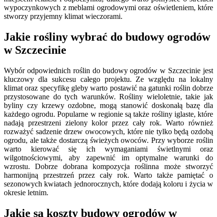
wypoczynkowych z meblami ogrodowymi oraz oświetleniem, które
stworzy przyjemny klimat wieczorami.
Jakie rośliny wybrać do budowy ogrodów
w Szczecinie
Wybór odpowiednich roślin do budowy ogrodów w Szczecinie jest
kluczowy dla sukcesu całego projektu. Ze względu na lokalny
klimat oraz specyfikę gleby warto postawić na gatunki roślin dobrze
przystosowane do tych warunków. Rośliny wieloletnie, takie jak
byliny czy krzewy ozdobne, mogą stanowić doskonałą bazę dla
każdego ogrodu. Popularne w regionie są także rośliny iglaste, które
nadają przestrzeni zielony kolor przez cały rok. Warto również
rozważyć sadzenie drzew owocowych, które nie tylko będą ozdobą
ogrodu, ale także dostarczą świeżych owoców. Przy wyborze roślin
warto kierować się ich wymaganiami świetlnymi oraz
wilgotnościowymi, aby zapewnić im optymalne warunki do
wzrostu. Dobrze dobrana kompozycja roślinna może stworzyć
harmonijną przestrzeń przez cały rok. Warto także pamiętać o
sezonowych kwiatach jednorocznych, które dodają koloru i życia w
okresie letnim.
Jakie są koszty budowy ogrodów w