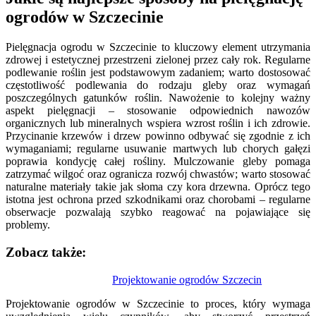
ogrodów w Szczecinie
Pielęgnacja ogrodu w Szczecinie to kluczowy element utrzymania
zdrowej i estetycznej przestrzeni zielonej przez cały rok. Regularne
podlewanie roślin jest podstawowym zadaniem; warto dostosować
częstotliwość podlewania do rodzaju gleby oraz wymagań
poszczególnych gatunków roślin. Nawożenie to kolejny ważny
aspekt pielęgnacji – stosowanie odpowiednich nawozów
organicznych lub mineralnych wspiera wzrost roślin i ich zdrowie.
Przycinanie krzewów i drzew powinno odbywać się zgodnie z ich
wymaganiami; regularne usuwanie martwych lub chorych gałęzi
poprawia kondycję całej rośliny. Mulczowanie gleby pomaga
zatrzymać wilgoć oraz ogranicza rozwój chwastów; warto stosować
naturalne materiały takie jak słoma czy kora drzewna. Oprócz tego
istotna jest ochrona przed szkodnikami oraz chorobami – regularne
obserwacje pozwalają szybko reagować na pojawiające się
problemy.
Zobacz także:
Nawigacja
Projektowanie ogrodów Szczecin
wpisu
Projektowanie ogrodów w Szczecinie to proces, który wymaga