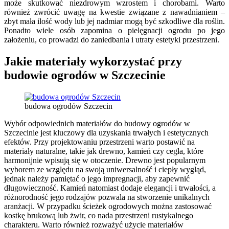
może skutkować niezdrowym wzrostem i chorobami. Warto
również zwrócić uwagę na kwestie związane z nawadnianiem –
zbyt mała ilość wody lub jej nadmiar mogą być szkodliwe dla roślin.
Ponadto wiele osób zapomina o pielęgnacji ogrodu po jego
założeniu, co prowadzi do zaniedbania i utraty estetyki przestrzeni.
Jakie materiały wykorzystać przy
budowie ogrodów w Szczecinie
budowa ogrodów Szczecin
Wybór odpowiednich materiałów do budowy ogrodów w
Szczecinie jest kluczowy dla uzyskania trwałych i estetycznych
efektów. Przy projektowaniu przestrzeni warto postawić na
materiały naturalne, takie jak drewno, kamień czy cegła, które
harmonijnie wpisują się w otoczenie. Drewno jest popularnym
wyborem ze względu na swoją uniwersalność i ciepły wygląd,
jednak należy pamiętać o jego impregnacji, aby zapewnić
długowieczność. Kamień natomiast dodaje elegancji i trwałości, a
różnorodność jego rodzajów pozwala na stworzenie unikalnych
aranżacji. W przypadku ścieżek ogrodowych można zastosować
kostkę brukową lub żwir, co nada przestrzeni rustykalnego
charakteru. Warto również rozważyć użycie materiałów