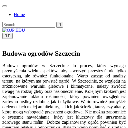
Skip
to
Home
content
Search
for:
OJP EDU
Budowa ogrodów Szczecin
Budowa ogrodów w Szczecinie to proces, który wymaga
przemyślenia wielu aspektów, aby stworzyć przestrzeń nie tylko
estetyczną, ale również funkcjonalną. Warto zacząć od analizy
terenu, na którym ma powstać ogród. W Szczecinie, ze względu na
zróżnicowane warunki glebowe i klimatyczne, należy zwrócić
uwagę na rodzaj gleby oraz nasłonecznienie. Kolejnym krokiem jest
zaplanowanie układu roślinności, który powinien uwzględniać
zarówno rośliny ozdobne, jak i użytkowe. Warto również pomyśleć
o elementach małej architektury, takich jak ścieżki, tarasy czy altany,
które mogą wzbogacić przestrzeń ogrodową. Nie można zapomnieć
o systemie nawadniania, który jest kluczowy dla utrzymania
zdrowego stanu roślin. Dobrze zaplanowany ogród powinien być
miejscem relaksu i odpoczynku, dlatego warto pomyśleć o strefach