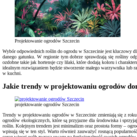
Projektowanie ogrodów Szczecin
Wybór odpowiednich roślin do ogrodu w Szczecinie jest kluczowy dla
danego gatunku. W regionie tym dobrze sprawdzają się rośliny od
ozdobne takie jak hortensje czy lilaki, które dodają koloru i charakt
idealnym rozwiązaniem będzie stworzenie małego warzywnika lub rab
w kuchni.
Jakie trendy w projektowaniu ogrodów do
projektowanie ogrodów Szczecin
Trendy w projektowaniu ogrodów w Szczecinie zmieniają się z roku 
ogrodów ekologicznych, które są przyjazne dla środowiska i sprzyjaj
roślin. Kolejnym trendem jest minimalizm oraz prostota formy – ogro
wpisują się w ten styl. Warto również zauważyć rosnącą popularno
coraz więcej osób zwraca uwagę na funkcjonalność swoich ogrodów, t