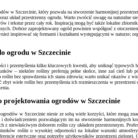
odów w Szczecinie, który pozwala na stworzenie harmonijnej przestrze
raz układ przestrzenny ogrodu. Warto zwrócić uwagę na naturalne sie
orów i tekstur przez cały rok. Inspiracją mogą być także lokalne zbior
odnych. Dobrze zaprojektowany ogród powinien współgrać z otoczenie
nież inspirować się formami i kształtami występującymi w naturze; or
do ogrodu w Szczecinie
ości i przemyślenia kilku kluczowych kwestii, aby uniknąć typowych
ków – niektóre rośliny preferują pełne słońce, inne zaś cień lub p
p roślin bez sprawdzenia ich stanu zdrowia; warto unikać okazów z w
byt wiele roślin bez przemyślenia ich rozmieszczenia w przestrzeni 
enia.
go projektowania ogrodów w Szczecinie
 ogrodów w Szczecinie niesie ze sobą wiele korzyści, które mogą znacz
edzą i doświadczeniem pozwalającym im na stworzenie harmonijnych k
z niewłaściwym doborem roślin czy układem przestrzennym. Profesjon
atunków roślin o wysokiej odporności na lokalne warunki atmosfer
erencje estetyczne oraz potrzeby użytkowników przestrzeni zielonej. C