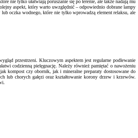
nie tylko ułatwiają poruszanie się po terenie, ale także nadają mu
kolejny aspekt, który warto uwzględnić – odpowiednio dobrane lampy
ub oczka wodnego, które nie tylko wprowadzą element relaksu, ale
wygląd przestrzeni. Kluczowym aspektem jest regularne podlewanie
ułatwi codzienną pielęgnację. Należy również pamiętać o nawożeniu
ak kompost czy obornik, jak i mineralne preparaty dostosowane do
ych lub chorych gałęzi oraz kształtowanie korony drzew i krzewów.
wi.