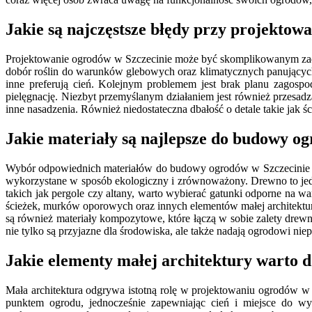
Jakie są najczęstsze błędy przy projektow
Projektowanie ogrodów w Szczecinie może być skomplikowanym zadan
dobór roślin do warunków glebowych oraz klimatycznych panujących 
inne preferują cień. Kolejnym problemem jest brak planu zagosp
pielęgnację. Niezbyt przemyślanym działaniem jest również przesadz
inne nasadzenia. Również niedostateczna dbałość o detale takie jak ś
Jakie materiały są najlepsze do budowy o
Wybór odpowiednich materiałów do budowy ogrodów w Szczecinie ma 
wykorzystane w sposób ekologiczny i zrównoważony. Drewno to jed
takich jak pergole czy altany, warto wybierać gatunki odporne na
ścieżek, murków oporowych oraz innych elementów małej architektury
są również materiały kompozytowe, które łączą w sobie zalety drewn
nie tylko są przyjazne dla środowiska, ale także nadają ogrodowi nie
Jakie elementy małej architektury warto 
Mała architektura odgrywa istotną rolę w projektowaniu ogrodów w S
punktem ogrodu, jednocześnie zapewniając cień i miejsce do wy