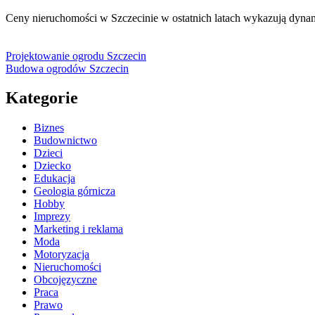
Ceny nieruchomości w Szczecinie w ostatnich latach wykazują dyn
Projektowanie ogrodu Szczecin
Budowa ogrodów Szczecin
Kategorie
Biznes
Budownictwo
Dzieci
Dziecko
Edukacja
Geologia górnicza
Hobby
Imprezy
Marketing i reklama
Moda
Motoryzacja
Nieruchomości
Obcojęzyczne
Praca
Prawo