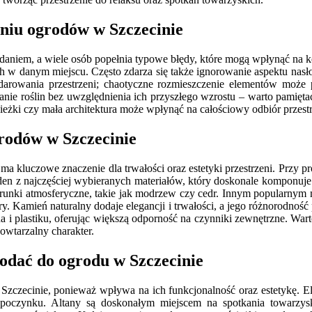
aniu ogrodów w Szczecinie
iem, a wiele osób popełnia typowe błędy, które mogą wpłynąć na ko
w danym miejscu. Często zdarza się także ignorowanie aspektu nasło
odarowania przestrzeni; chaotyczne rozmieszczenie elementów może 
anie roślin bez uwzględnienia ich przyszłego wzrostu – warto pamięta
cieżki czy mała architektura może wpłynąć na całościowy odbiór przestr
grodów w Szczecinie
kluczowe znaczenie dla trwałości oraz estetyki przestrzeni. Przy pr
en z najczęściej wybieranych materiałów, który doskonale komponuje
 warunki atmosferyczne, takie jak modrzew czy cedr. Innym popularny
. Kamień naturalny dodaje elegancji i trwałości, a jego różnorodność 
a i plastiku, oferując większą odporność na czynniki zewnętrzne. Wa
powtarzalny charakter.
dodać do ogrodu w Szczecinie
zczecinie, ponieważ wpływa na ich funkcjonalność oraz estetykę. Elem
poczynku. Altany są doskonałym miejscem na spotkania towarzyski