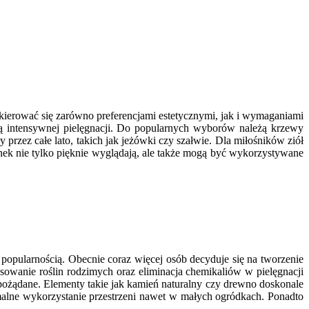
 kierować się zarówno preferencjami estetycznymi, jak i wymaganiami
ją intensywnej pielęgnacji. Do popularnych wyborów należą krzewy
y przez całe lato, takich jak jeżówki czy szałwie. Dla miłośników ziół
nek nie tylko pięknie wyglądają, ale także mogą być wykorzystywane
popularnością. Obecnie coraz więcej osób decyduje się na tworzenie
tosowanie roślin rodzimych oraz eliminacja chemikaliów w pielęgnacji
j pożądane. Elementy takie jak kamień naturalny czy drewno doskonale
malne wykorzystanie przestrzeni nawet w małych ogródkach. Ponadto