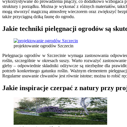
wykorzystywane do prowadzenia pnączy, co dodatkowo wzbogaca przes
struktury i porządku. Można je wykonać z różnych materiałów, taki
mogą stworzyć magiczną atmosferę wieczorem oraz zwiększyć bezpi
także przyciągną dziką faunę do ogrodu.
Jakie techniki pielęgnacji ogrodów są skut
projektowanie ogrodów Szczecin
Pielęgnacja ogrodów w Szczecinie wymaga zastosowania odpowiedni
roślin, szczególnie w okresach suszy. Warto rozważyć zastosowani
gleby – odpowiednie składniki odżywcze są niezbędne dla prawidł
potrzeb konkretnego gatunku roślin. Ważnym elementem pielęgnacji
Regularne usuwanie chwastów jest równie istotne; można to robić rę
Jakie inspiracje czerpać z natury przy pr