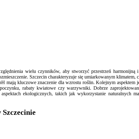
lędnienia wielu czynników, aby stworzyć przestrzeń harmonijną i f
ozmieszczenie. Szczecin charakteryzuje się umiarkowanym klimatem, 
i pH mają kluczowe znaczenie dla wzrostu roślin. Kolejnym aspektem 
wypoczynku, rabaty kwiatowe czy warzywniki. Dobrze zaprojektowany
spektach ekologicznych, takich jak wykorzystanie naturalnych ma
 Szczecinie