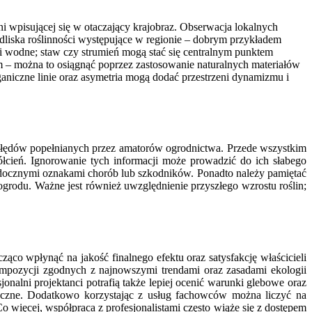
ni wpisującej się w otaczający krajobraz. Obserwacja lokalnych
dliska roślinności występujące w regionie – dobrym przykładem
niki wodne; staw czy strumień mogą stać się centralnym punktem
m – można to osiągnąć poprzez zastosowanie naturalnych materiałów
ganiczne linie oraz asymetria mogą dodać przestrzeni dynamizmu i
 błędów popełnianych przez amatorów ogrodnictwa. Przede wszystkim
ółcień. Ignorowanie tych informacji może prowadzić do ich słabego
idocznymi oznakami chorób lub szkodników. Ponadto należy pamiętać
ogrodu. Ważne jest również uwzględnienie przyszłego wzrostu roślin;
ąco wpłynąć na jakość finalnego efektu oraz satysfakcję właścicieli
ompozycji zgodnych z najnowszymi trendami oraz zasadami ekologii
alni projektanci potrafią także lepiej ocenić warunki glebowe oraz
yczne. Dodatkowo korzystając z usług fachowców można liczyć na
o więcej, współpraca z profesjonalistami często wiąże się z dostępem