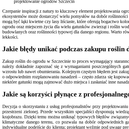
projektowanie ogrodów Szczecin
Czerpanie inspiracji z natury to kluczowy element projektowania ogr
ekosystemów może dostarczyć wielu pomysłów na dobór roślinności o
mogą być łąki kwietne czy lasy liściaste, które oferują bogactwo kol
ogrodu oraz miejscem życia dla wielu gatunków zwierząt i roślin w
budowlanych oraz roślinności typowej dla danego regionu. Warto rów
lekkości.
Jakie błędy unikać podczas zakupu roślin 
Zakup roślin do ogrodu w Szczecinie to proces wymagający starann
należy dokładnie zapoznać się z wymaganiami poszczególnych gatun
wzrostu lub nawet obumierania. Kolejnym częstym błędem jest zaku
o odpowiednim rozplanowaniu nasadzeń – często zdarza się kupować z
niektóre gatunki mogą zajmować dużo miejsca i zasłaniać inne nasadz
Jakie są korzyści płynące z profesjonalne
Decyzja o skorzystaniu z usług profesjonalistów przy projektowaniu
przestrzeni zielonej. Przede wszystkim specjaliści dysponują wi
krajobrazu. Dzięki temu można uniknąć typowych błędów związanych 
klimatyczne danego terenu, co pozwala na dobór odpowiednich g
indywidualne podejście do klienta; projektant weźmie pod uwagę pref