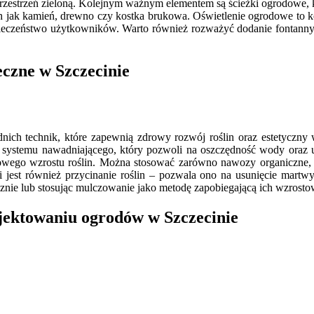
trzeń zieloną. Kolejnym ważnym elementem są ścieżki ogrodowe, które 
ch jak kamień, drewno czy kostka brukowa. Oświetlenie ogrodowe to 
eczeństwo użytkowników. Warto również rozważyć dodanie fontanny l
eczne w Szczecinie
ch technik, które zapewnią zdrowy rozwój roślin oraz estetyczny 
e systemu nawadniającego, który pozwoli na oszczędność wody oraz 
owego wzrostu roślin. Można stosować zarówno nawozy organiczne, j
 jest również przycinanie roślin – pozwala ono na usunięcie martw
cznie lub stosując mulczowanie jako metodę zapobiegającą ich wzrosto
ojektowaniu ogrodów w Szczecinie