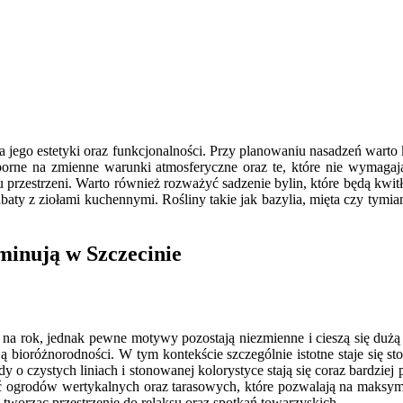
 jego estetyki oraz funkcjonalności. Przy planowaniu nasadzeń warto
porne na zmienne warunki atmosferyczne oraz te, które nie wymaga
eru przestrzeni. Warto również rozważyć sadzenie bylin, które będą kwitł
aty z ziołami kuchennymi. Rośliny takie jak bazylia, mięta czy tymia
minują w Szczecinie
na rok, jednak pewne motywy pozostają niezmienne i cieszą się dużą 
ą bioróżnorodności. W tym kontekście szczególnie istotne staje się s
dy o czystych liniach i stonowanej kolorystyce stają się coraz bardzie
ść ogrodów wertykalnych oraz tarasowych, które pozwalają na maksy
worząc przestrzenie do relaksu oraz spotkań towarzyskich.