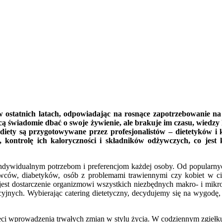
 w ostatnich latach, odpowiadając na rosnące zapotrzebowanie n
chcą świadomie dbać o swoje żywienie, ale brakuje im czasu, wied
ety są przygotowywane przez profesjonalistów – dietetyków i k
 kontrolę ich kaloryczności i składników odżywczych, co jest
indywidualnym potrzebom i preferencjom każdej osoby. Od popularnych
owców, diabetyków, osób z problemami trawiennymi czy kobiet w cią
est dostarczenie organizmowi wszystkich niezbędnych makro- i mikro
yjnych. Wybierając catering dietetyczny, decydujemy się na wygodę, p
hęci wprowadzenia trwałych zmian w stylu życia. W codziennym zgiełk