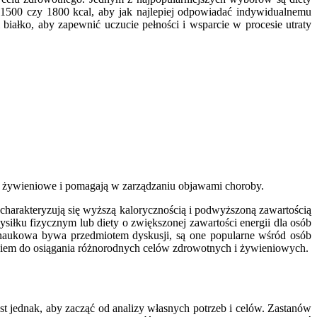
 1500 czy 1800 kcal, aby jak najlepiej odpowiadać indywidualnemu
białko, aby zapewnić uczucie pełności i wsparcie w procesie utraty
wo żywieniowe i pomagają w zarządzaniu objawami choroby.
 charakteryzują się wyższą kalorycznością i podwyższoną zawartością
iłku fizycznym lub diety o zwiększonej zawartości energii dla osób
ć naukowa bywa przedmiotem dyskusji, są one popularne wśród osób
ędziem do osiągania różnorodnych celów zdrowotnych i żywieniowych.
 jednak, aby zacząć od analizy własnych potrzeb i celów. Zastanów