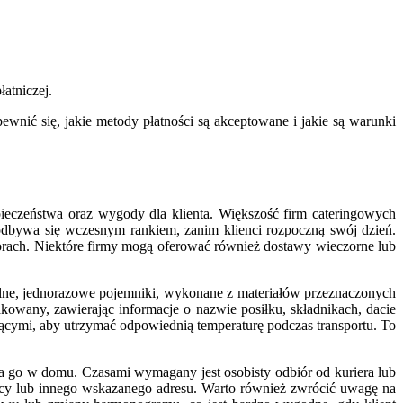
atniczej.
wnić się, jakie metody płatności są akceptowane i jakie są warunki
pieczeństwa oraz wygody dla klienta. Większość firm cateringowych
 odbywa się wczesnym rankiem, zanim klienci rozpoczną swój dzień.
rach. Niektóre firmy mogą oferować również dostawy wieczorne lub
elne, jednorazowe pojemniki, wykonane z materiałów przeznaczonych
owany, zawierając informacje o nazwie posiłku, składnikach, dacie
zącymi, aby utrzymać odpowiednią temperaturę podczas transportu. To
ma go w domu. Czasami wymagany jest osobisty odbiór od kuriera lub
racy lub innego wskazanego adresu. Warto również zwrócić uwagę na