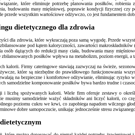
iązanie, które eliminuje potrzebę planowania posiłków, robienia 
nia, budowaniu masy mięśniowej, poprawie kondycji fizycznej czy p
e, ale przede wszystkim wartościowe odżywczo, co jest fundamentem do
ingu dietetycznego dla zdrowia
orzyści dla zdrowia, które wykraczają poza samą wygodę. Przede wszy
zbilansowane pod kątem kaloryczności, zawartości makroskładników 
a osób dążących do redukcji masy ciała, budowania masy mięśniowej,
 zbilansowanych posiłków wpływa na metabolizm, poziom energii, a 
ych kalorii. Firmy cateringowe stawiają zazwyczaj na świeże, sezonow
dżywcze, które są niezbędne do prawidłowego funkcjonowania wszys
e pozwalają na bezpieczne i komfortowe odżywianie, eliminując ryzyko w
tórych samodzielne komponowanie posiłków bywa bardzo trudne i czaso
ji i liczbą spożywanych kalorii. Wiele firm oferuje zestawy o okreś
nie musimy samodzielnie ważyć składników ani liczyć kalorii, co cz
tabilnego poziomu cukru we krwi, co zapobiega napadom wilczego głodu
erminowe dobre samopoczucie, unikając jednocześnie stresu związane
u dietetycznym
cji, które można dopasować do niemal każdej potrzeby żywieniowej i