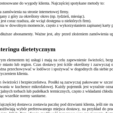
 dostosowane do wygody klienta. Najczęściej spotykane metody to:
a zamówienia na stronie internetowej firmy.
y z góry za określony okres (np. tydzień, miesiąc).
est coraz rzadsza, ale wciąż dostępna u niektórych firm).
ia w dowolnym momencie, często z wykorzystaniem zapisanej karty pł
 dłuższe abonamenty. Ważne jest, aby przed złożeniem zamówienia upe
ateringu dietetycznym
ym elementem tej usługi i mają na celu zapewnienie świeżości, bez
e miasto lub region. Czas dostawy jest ściśle określony i zazwyczaj
 można przechowywać w lodówce i spożywać w dogodnych dla siebie po
życzeniem klienta.
h świeżości i bezpieczeństwa. Posiłki są zazwyczaj pakowane w szcz
zewania w kuchence mikrofalowej. Każdy pojemnik jest wyraźnie oznak
ecjalnych torbach lub pudełkach termicznych, często z wkładami chłod
jąc wszelkie normy sanitarne.
ajczęściej dostawca zostawia paczkę pod drzwiami klienta, jeśli nie 
 umożliwiają wybór preferowanego miejsca dostawy, na przykład do p