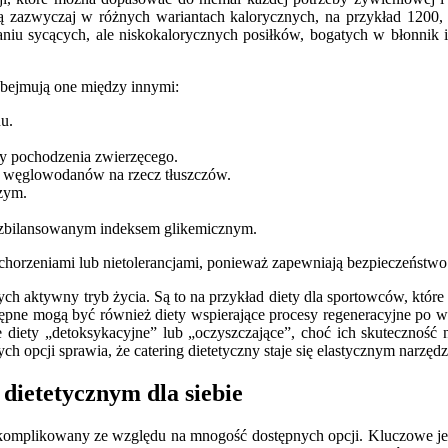
ą zazwyczaj w różnych wariantach kalorycznych, na przykład 1200,
aniu sycących, ale niskokalorycznych posiłków, bogatych w błonnik i 
 Obejmują one między innymi:
nu.
ty pochodzenia zwierzęcego.
e węglowodanów na rzecz tłuszczów.
zym.
 i zbilansowanym indeksem glikemicznym.
i schorzeniami lub nietolerancjami, ponieważ zapewniają bezpieczeńst
ych aktywny tryb życia. Są to na przykład diety dla sportowców, które
ępne mogą być również diety wspierające procesy regeneracyjne po wys
że diety „detoksykacyjne” lub „oczyszczające”, choć ich skutecznoś
ch opcji sprawia, że catering dietetyczny staje się elastycznym narz
dietetycznym dla siebie
komplikowany ze względu na mnogość dostępnych opcji. Kluczowe jest