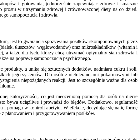
zakupów i gotowania, jednocześnie zapewniając zdrowe i smaczne
o prostu w utrzymaniu zdrowej i zrównoważonej diety na co dzień.
brego samopoczucia i zdrowia.
stkim, jest to gwarancja spożywania posiłków skomponowanych przez
(białek, tłuszczów, węglowodanów) oraz mikroskładników (witamin i
 a także dla tych, którzy chcą utrzymać optymalny stan zdrowia i
także na poprawę samopoczucia psychicznego.
e produkty, a unika się sztucznych dodatków, nadmiaru cukru i soli.
tkich jego systemów. Dla osób z nietolerancjami pokarmowymi lub
ystąpienia niepożądanych reakcji. Jest to szczególnie ważne dla osób
chłonne.
lonej kaloryczności, co jest nieocenioną pomocą dla osób na diecie
ęsto bywa uciążliwe i prowadzi do błędów. Dodatkowo, regularność
 i pomaga w kontroli apetytu. W efekcie, decydując się na tę formę
go z planowaniem i przygotowywaniem posiłków.
 celu zdrowotnego. Jednym z najpopularniejszych wyborów są diety