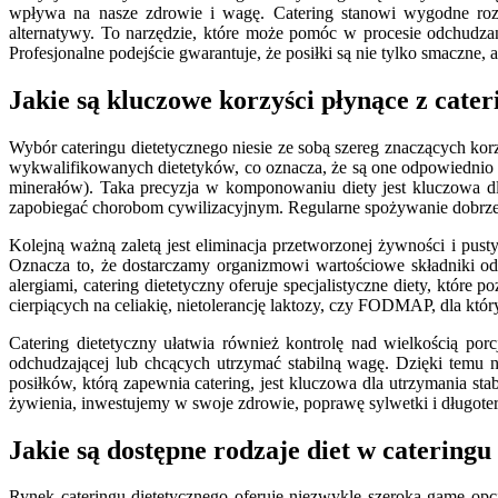
wpływa na nasze zdrowie i wagę. Catering stanowi wygodne rozw
alternatywy. To narzędzie, które może pomóc w procesie odchudza
Profesjonalne podejście gwarantuje, że posiłki są nie tylko smaczn
Jakie są kluczowe korzyści płynące z cater
Wybór cateringu dietetycznego niesie ze sobą szereg znaczących k
wykwalifikowanych dietetyków, co oznacza, że są one odpowiednio 
minerałów). Taka precyzja w komponowaniu diety jest kluczowa dl
zapobiegać chorobom cywilizacyjnym. Regularne spożywanie dobrze
Kolejną ważną zaletą jest eliminacja przetworzonej żywności i pust
Oznacza to, że dostarczamy organizmowi wartościowe składniki o
alergiami, catering dietetyczny oferuje specjalistyczne diety, któr
cierpiących na celiakię, nietolerancję laktozy, czy FODMAP, dla k
Catering dietetyczny ułatwia również kontrolę nad wielkością porc
odchudzającej lub chcących utrzymać stabilną wagę. Dzięki temu 
posiłków, którą zapewnia catering, jest kluczowa dla utrzymania s
żywienia, inwestujemy w swoje zdrowie, poprawę sylwetki i długot
Jakie są dostępne rodzaje diet w catering
Rynek cateringu dietetycznego oferuje niezwykle szeroką gamę op