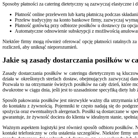
Sposoby płatności za catering dietetyczny są zazwyczaj elastyczne i
Płatność online przelewem lub kartą płatniczą podczas składani
Przelew tradycyjny na konto bankowe firmy, zazwyczaj wymagan
Płatność gotówką przy odbiorze posiłków u dostawcy (ta opcja j
Automatyczne odnowienie subskrypcji z możliwością anulowan
Niektóre firmy mogą również oferować opcję płatności ratalnych za
rozliczeń, aby uniknąć nieporozumień.
Jakie są zasady dostarczania posiłków w c
Zasady dostarczania posiłków w cateringu dietetycznym są kluczow
działa w określonych strefach dostaw, obejmujących zazwyczaj dan
Pozwala to na otrzymanie świeżych posiłków na cały dzień, które
dwukrotne w ciągu dnia, jeśli jest to uzasadnione specyfiką diety lub 
Sposób pakowania posiłków jest niezwykle ważny dla utrzymania ic
do kontaktu z żywnością. Pojemniki te często nadają się do podgr
spożycia oraz ewentualnych alergenach. Posiłki są dostarczane w sp
gwarantuje, że żywność dociera do klienta w idealnym stanie, spełnia
Ważnym aspektem logistyki jest również sposób odbioru posiłków. N
kontakt telefoniczny w celu ustalenia szczegółów. Niektóre firmy