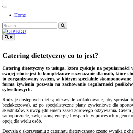
Skip
to
Home
content
Search
for:
OJP EDU
Catering dietetyczny co to jest?
Catering dietetyczny to usługa, która zyskuje na popularności
swojej istocie jest to kompleksowe rozwiązanie dla osób, które 
to zorganizowany system, w którym specjalnie skomponowane di
forma żywienia pozwala na zachowanie regularności posiłków,
sylwetkowych.
Rodzaje dostępnych diet są niezwykle zróżnicowane, aby sprostać 
bezlaktozowa), aż po specjalistyczne plany żywieniowe dla sport
składników, z uwzględnieniem zasad zdrowego odżywiania. Celem j
samopoczucie, zwiększoną energię i wsparcie w procesach regenerac
opcją dla wielu osób.
Decyzja o skorzystaniu z cateringu dietetycznego często wynika z c