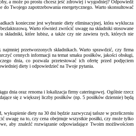
roby, a może po prostu chcesz jeść zdrowiej i wygodniej? Odpowiedź
owane do Twojego zapotrzebowania energetycznego. Warto skonsultować
ypadkach konieczne jest wybranie diety eliminacyjnej, która wyklucza
ietę bezlaktozową. Warto również zwrócić uwagę na składniki stosowane
kładniki, które lubisz, a także czy nie zawiera tych, których nie
 najmniej przetworzonych składnikach. Warto sprawdzić, czy firma
czyć cennych informacji na temat smaku posiłków, jakości obsługi,
czego dnia, co pozwala przetestować ich ofertę przed podjęciem
wiedniej diety i odpowiedzieć na Twoje pytania.
iągu dnia oraz renoma i lokalizacja firmy cateringowej. Ogólnie rzecz
dające się z większej liczby posiłków (np. 5 posiłków dziennie) będą
, wykupienie diety na 30 dni będzie zazwyczaj tańsze w przeliczeniu
ić uwagę na to, czy cena obejmuje wszystkie posiłki, czy może tylko
uczowe, aby znaleźć rozwiązanie odpowiadające Twoim możliwościom