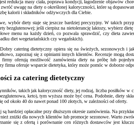
m jest redukcja masy ciała, poprawa kondycji, łagodzenie objawów cho
ie, zwróć uwagę na diety o określonej kaloryczności, które są dopas
iczbę kalorii i składników odżywczych dla Ciebie.
rmowe, wybór diety staje się jeszcze bardziej precyzyjny. W takich prz
diety bezglutenowej; jeśli cierpisz na nietolerancję laktozy, wybierz d
łowe menu na każdy dzień, co pozwala sprawdzić, czy dieta zawiera s
padku diet wegetariańskich czy wegańskich).
obry catering dietetyczny opiera się na świeżych, sezonowych i jak
owo, zapoznaj się z opiniami innych klientów. Recenzje mogą dostar
e firmy oferują możliwość zamówienia diety na próbę lub pojedyn
y firma oferuje wsparcie dietetyka, który może pomóc w doborze odpo
ości za catering dietetyczny
nników, takich jak kaloryczność diety, jej rodzaj, liczba posiłków w c
. bezglutenowa, keto), tym wyższa może być cena. Podobnie, diety skła
ię od około 40 do nawet ponad 100 złotych, w zależności od oferty.
 są bardziej opłacalne przy dłuższym okresie zamówienia. Na przykład
ównież zniżki dla nowych klientów lub promocje sezonowe. Warto zwróc
poznanie się z ofertą i porównanie cen różnych dostawców jest kl