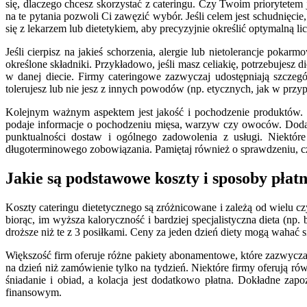
się, dlaczego chcesz skorzystać z cateringu. Czy Twoim priorytete
na te pytania pozwoli Ci zawęzić wybór. Jeśli celem jest schudnięc
się z lekarzem lub dietetykiem, aby precyzyjnie określić optymalną l
Jeśli cierpisz na jakieś schorzenia, alergie lub nietolerancje poka
określone składniki. Przykładowo, jeśli masz celiakię, potrzebujesz 
w danej diecie. Firmy cateringowe zazwyczaj udostępniają szczegó
tolerujesz lub nie jesz z innych powodów (np. etycznych, jak w przy
Kolejnym ważnym aspektem jest jakość i pochodzenie produktów. D
podaje informacje o pochodzeniu mięsa, warzyw czy owoców. Dodatk
punktualności dostaw i ogólnego zadowolenia z usługi. Niektór
długoterminowego zobowiązania. Pamiętaj również o sprawdzeniu, cz
Jakie są podstawowe koszty i sposoby płatn
Koszty cateringu dietetycznego są zróżnicowane i zależą od wielu czy
biorąc, im wyższa kaloryczność i bardziej specjalistyczna dieta (np
droższe niż te z 3 posiłkami. Ceny za jeden dzień diety mogą wahać s
Większość firm oferuje różne pakiety abonamentowe, które zazwyczaj
na dzień niż zamówienie tylko na tydzień. Niektóre firmy oferują r
śniadanie i obiad, a kolacja jest dodatkowo płatna. Dokładne za
finansowym.