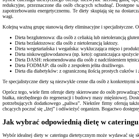
redukcyjne, przeznaczone dla osób chcących schudnąć. Dostępne s
zapotrzebowaniu energetycznemu. Te diety skupiają się na dostarcz
wagi.
Kolejną ważną grupę stanowią diety eliminacyjne i specjalistyczne.
Dieta bezglutenowa: dla osób z celiakią lub nietolerancją glute
Dieta bezlaktozowa: dla osób z nietolerancją laktozy.
Dieta wegetariańska i wegańska: wykluczająca mięso i produk
Dieta niskowęglowodanowa (np. keto): ograniczająca spożyci
Dieta DASH: rekomendowana dla osób z nadciśnieniem tętnic
Dieta FODMAP: dla osób z zespołem jelita drażliwego.
Dieta dla diabetyków: z ograniczoną ilością prostych cukrów
Te specjalistyczne diety są niezwykle cenne dla osób z konkretnym
Oprócz tego, wiele firm oferuje diety skierowane do osób prowadząc
białka, niezbędnego do regeneracji i budowy masy mięśniowej. Dost
potrzebujących dodatkowego „paliwa”. Niektóre firmy oferują tak
chcących poczuć się „lżej” i odświeżyć organizm. Bogactwo dostępny
Jak wybrać odpowiednią dietę w cateringu 
Wybór idealnej diety w cateringu dietetycznym może wydawać się s