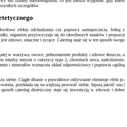
awy lub zmiany harmonogramu, co jest bardzo wygodne, gdy klient
szystkich szczegółów.
etetycznego
 chwilowe efekty odchudzania czy poprawy samopoczucia. Jedną z
łki, organizm przyzwyczaja się do określonych smaków i proporcji
st zdrowe, smaczne i sycące. Catering staje się w ten sposób swego
atej w warzywa, owoce, pełnoziarniste produkty i zdrowe tłuszcze, a
u między innymi o cukrzycy typu 2, chorobach serca, nadciśnieniu,
amin i minerałów wzmacnia układ odpornościowy i poprawia ogólną
u siebie. Ciągłe dbanie o prawidłowe odżywianie eliminuje efekt jo-
ienia, przekłada się na większą pewność siebie, lepszą jakość snu i
sposób catering dietetyczny staje się inwestycją w zdrowie i dobre