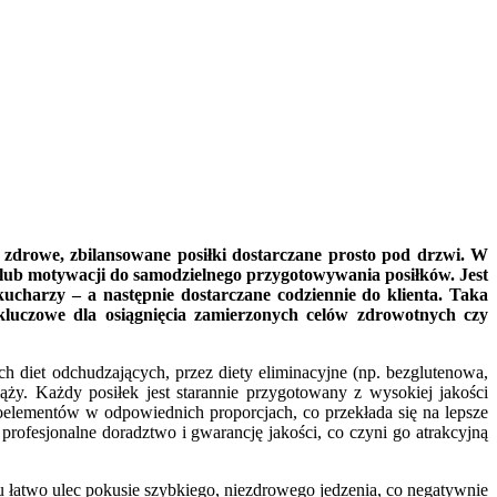
a zdrowe, zbilansowane posiłki dostarczane prosto pod drzwi. W
zy lub motywacji do samodzielnego przygotowywania posiłków. Jest
ucharzy – a następnie dostarczane codziennie do klienta. Taka
 kluczowe dla osiągnięcia zamierzonych celów zdrowotnych czy
 diet odchudzających, przez diety eliminacyjne (np. bezglutenowa,
ży. Każdy posiłek jest starannie przygotowany z wysokiej jakości
elementów w odpowiednich proporcjach, co przekłada się na lepsze
rofesjonalne doradztwo i gwarancję jakości, co czyni go atrakcyjną
u łatwo ulec pokusie szybkiego, niezdrowego jedzenia, co negatywnie