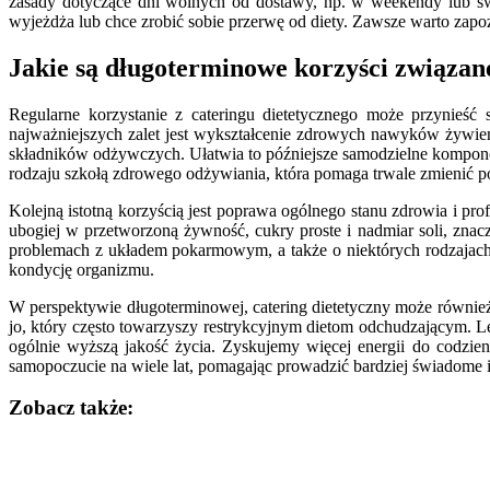
zasady dotyczące dni wolnych od dostawy, np. w weekendy lub św
wyjeżdża lub chce zrobić sobie przerwę od diety. Zawsze warto zap
Jakie są długoterminowe korzyści związan
Regularne korzystanie z cateringu dietetycznego może przynieś
najważniejszych zalet jest wykształcenie zdrowych nawyków żywie
składników odżywczych. Ułatwia to późniejsze samodzielne komponow
rodzaju szkołą zdrowego odżywiania, która pomaga trwale zmienić po
Kolejną istotną korzyścią jest poprawa ogólnego stanu zdrowia i pr
ubogiej w przetworzoną żywność, cukry proste i nadmiar soli, zna
problemach z układem pokarmowym, a także o niektórych rodzajac
kondycję organizmu.
W perspektywie długoterminowej, catering dietetyczny może również 
jo, który często towarzyszy restrykcyjnym dietom odchudzającym. Le
ogólnie wyższą jakość życia. Zyskujemy więcej energii do codzienn
samopoczucie na wiele lat, pomagając prowadzić bardziej świadome i 
Zobacz także:
Nawigacja
wpisu