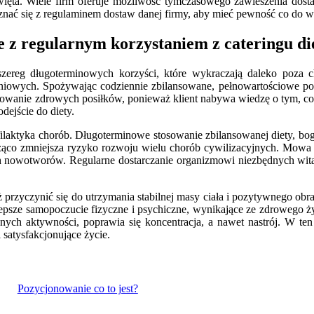
ięta. Wiele firm oferuje możliwość tymczasowego zawieszenia dost
oznać się z regulaminem dostaw danej firmy, aby mieć pewność co do w
e z regularnym korzystaniem z cateringu di
ć szereg długoterminowych korzyści, które wykraczają daleko poza
niowych. Spożywając codziennie zbilansowane, pełnowartościowe posi
anie zdrowych posiłków, ponieważ klient nabywa wiedzę o tym, co je
dejście do diety.
ofilaktyka chorób. Długoterminowe stosowanie zbilansowanej diety, bog
cząco zmniejsza ryzyko rozwoju wielu chorób cywilizacyjnych. Mowa t
h nowotworów. Regularne dostarczanie organizmowi niezbędnych wit
przyczynić się do utrzymania stabilnej masy ciała i pozytywnego obraz
psze samopoczucie fizyczne i psychiczne, wynikające ze zdrowego żyw
ych aktywności, poprawia się koncentracja, a nawet nastrój. W ten 
satysfakcjonujące życie.
Pozycjonowanie co to jest?