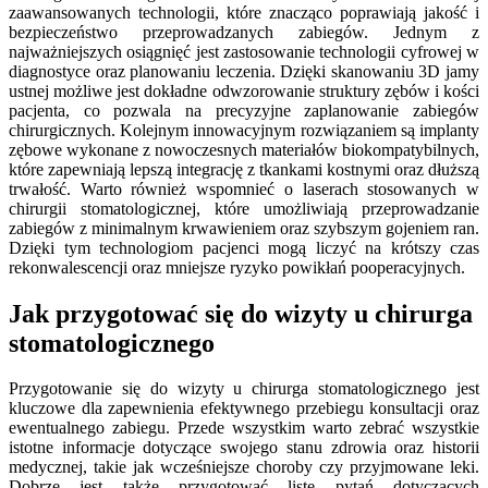
zaawansowanych technologii, które znacząco poprawiają jakość i
bezpieczeństwo przeprowadzanych zabiegów. Jednym z
najważniejszych osiągnięć jest zastosowanie technologii cyfrowej w
diagnostyce oraz planowaniu leczenia. Dzięki skanowaniu 3D jamy
ustnej możliwe jest dokładne odwzorowanie struktury zębów i kości
pacjenta, co pozwala na precyzyjne zaplanowanie zabiegów
chirurgicznych. Kolejnym innowacyjnym rozwiązaniem są implanty
zębowe wykonane z nowoczesnych materiałów biokompatybilnych,
które zapewniają lepszą integrację z tkankami kostnymi oraz dłuższą
trwałość. Warto również wspomnieć o laserach stosowanych w
chirurgii stomatologicznej, które umożliwiają przeprowadzanie
zabiegów z minimalnym krwawieniem oraz szybszym gojeniem ran.
Dzięki tym technologiom pacjenci mogą liczyć na krótszy czas
rekonwalescencji oraz mniejsze ryzyko powikłań pooperacyjnych.
Jak przygotować się do wizyty u chirurga
stomatologicznego
Przygotowanie się do wizyty u chirurga stomatologicznego jest
kluczowe dla zapewnienia efektywnego przebiegu konsultacji oraz
ewentualnego zabiegu. Przede wszystkim warto zebrać wszystkie
istotne informacje dotyczące swojego stanu zdrowia oraz historii
medycznej, takie jak wcześniejsze choroby czy przyjmowane leki.
Dobrze jest także przygotować listę pytań dotyczących