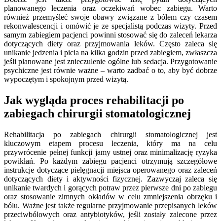
planowanego leczenia oraz oczekiwań wobec zabiegu. Warto
również przemyśleć swoje obawy związane z bólem czy czasem
rekonwalescencji i omówić je ze specjalistą podczas wizyty. Przed
samym zabiegiem pacjenci powinni stosować się do zaleceń lekarza
dotyczących diety oraz przyjmowania leków. Często zaleca się
unikanie jedzenia i picia na kilka godzin przed zabiegiem, zwłaszcza
jeśli planowane jest znieczulenie ogólne lub sedacja. Przygotowanie
psychiczne jest równie ważne – warto zadbać o to, aby być dobrze
wypoczętym i spokojnym przed wizytą.
Jak wygląda proces rehabilitacji po
zabiegach chirurgii stomatologicznej
Rehabilitacja po zabiegach chirurgii stomatologicznej jest
kluczowym etapem procesu leczenia, który ma na celu
przywrócenie pełnej funkcji jamy ustnej oraz minimalizację ryzyka
powikłań. Po każdym zabiegu pacjenci otrzymują szczegółowe
instrukcje dotyczące pielęgnacji miejsca operowanego oraz zaleceń
dotyczących diety i aktywności fizycznej. Zazwyczaj zaleca się
unikanie twardych i gorących potraw przez pierwsze dni po zabiegu
oraz stosowanie zimnych okładów w celu zmniejszenia obrzęku i
bólu. Ważne jest także regularne przyjmowanie przepisanych leków
przeciwbólowych oraz antybiotyków, jeśli zostały zalecone przez