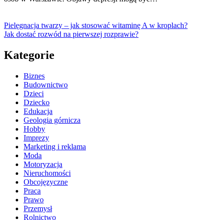
Pielęgnacja twarzy – jak stosować witaminę A w kroplach?
Jak dostać rozwód na pierwszej rozprawie?
Kategorie
Biznes
Budownictwo
Dzieci
Dziecko
Edukacja
Geologia górnicza
Hobby
Imprezy
Marketing i reklama
Moda
Motoryzacja
Nieruchomości
Obcojęzyczne
Praca
Prawo
Przemysł
Rolnictwo