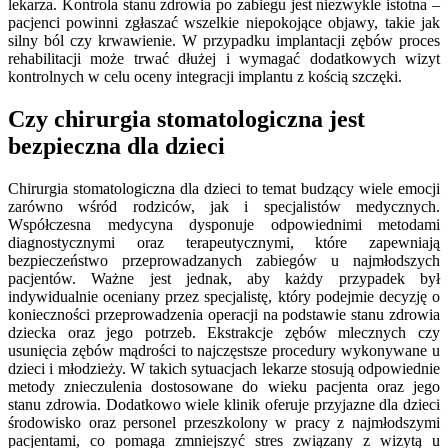
lekarza. Kontrola stanu zdrowia po zabiegu jest niezwykle istotna –
pacjenci powinni zgłaszać wszelkie niepokojące objawy, takie jak
silny ból czy krwawienie. W przypadku implantacji zębów proces
rehabilitacji może trwać dłużej i wymagać dodatkowych wizyt
kontrolnych w celu oceny integracji implantu z kością szczęki.
Czy chirurgia stomatologiczna jest
bezpieczna dla dzieci
Chirurgia stomatologiczna dla dzieci to temat budzący wiele emocji
zarówno wśród rodziców, jak i specjalistów medycznych.
Współczesna medycyna dysponuje odpowiednimi metodami
diagnostycznymi oraz terapeutycznymi, które zapewniają
bezpieczeństwo przeprowadzanych zabiegów u najmłodszych
pacjentów. Ważne jest jednak, aby każdy przypadek był
indywidualnie oceniany przez specjalistę, który podejmie decyzję o
konieczności przeprowadzenia operacji na podstawie stanu zdrowia
dziecka oraz jego potrzeb. Ekstrakcje zębów mlecznych czy
usunięcia zębów mądrości to najczęstsze procedury wykonywane u
dzieci i młodzieży. W takich sytuacjach lekarze stosują odpowiednie
metody znieczulenia dostosowane do wieku pacjenta oraz jego
stanu zdrowia. Dodatkowo wiele klinik oferuje przyjazne dla dzieci
środowisko oraz personel przeszkolony w pracy z najmłodszymi
pacjentami, co pomaga zmniejszyć stres związany z wizytą u