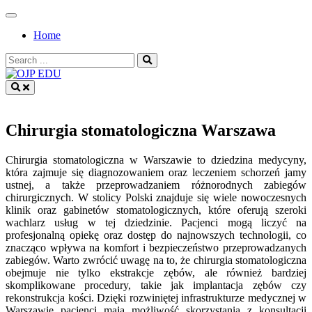
Skip
to
Home
content
Search
for:
OJP EDU
Chirurgia stomatologiczna Warszawa
Chirurgia stomatologiczna w Warszawie to dziedzina medycyny,
która zajmuje się diagnozowaniem oraz leczeniem schorzeń jamy
ustnej, a także przeprowadzaniem różnorodnych zabiegów
chirurgicznych. W stolicy Polski znajduje się wiele nowoczesnych
klinik oraz gabinetów stomatologicznych, które oferują szeroki
wachlarz usług w tej dziedzinie. Pacjenci mogą liczyć na
profesjonalną opiekę oraz dostęp do najnowszych technologii, co
znacząco wpływa na komfort i bezpieczeństwo przeprowadzanych
zabiegów. Warto zwrócić uwagę na to, że chirurgia stomatologiczna
obejmuje nie tylko ekstrakcje zębów, ale również bardziej
skomplikowane procedury, takie jak implantacja zębów czy
rekonstrukcja kości. Dzięki rozwiniętej infrastrukturze medycznej w
Warszawie pacjenci mają możliwość skorzystania z konsultacji