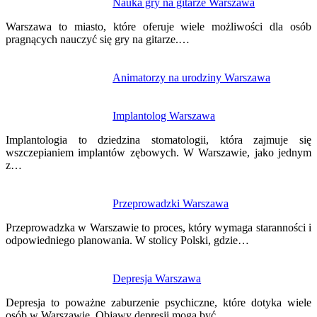
Nawigacja
Nauka gry na gitarze Warszawa
wpisu
Warszawa to miasto, które oferuje wiele możliwości dla osób
pragnących nauczyć się gry na gitarze.…
Animatorzy na urodziny Warszawa
Implantolog Warszawa
Implantologia to dziedzina stomatologii, która zajmuje się
wszczepianiem implantów zębowych. W Warszawie, jako jednym
z…
Przeprowadzki Warszawa
Przeprowadzka w Warszawie to proces, który wymaga staranności i
odpowiedniego planowania. W stolicy Polski, gdzie…
Depresja Warszawa
Depresja to poważne zaburzenie psychiczne, które dotyka wiele
osób w Warszawie. Objawy depresji mogą być…