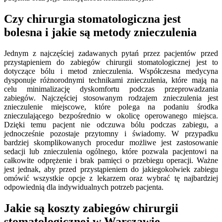
Czy chirurgia stomatologiczna jest
bolesna i jakie są metody znieczulenia
Jednym z najczęściej zadawanych pytań przez pacjentów przed
przystąpieniem do zabiegów chirurgii stomatologicznej jest to
dotyczące bólu i metod znieczulenia. Współczesna medycyna
dysponuje różnorodnymi technikami znieczulenia, które mają na
celu minimalizację dyskomfortu podczas przeprowadzania
zabiegów. Najczęściej stosowanym rodzajem znieczulenia jest
znieczulenie miejscowe, które polega na podaniu środka
znieczulającego bezpośrednio w okolicę operowanego miejsca.
Dzięki temu pacjent nie odczuwa bólu podczas zabiegu, a
jednocześnie pozostaje przytomny i świadomy. W przypadku
bardziej skomplikowanych procedur możliwe jest zastosowanie
sedacji lub znieczulenia ogólnego, które pozwala pacjentowi na
całkowite odprężenie i brak pamięci o przebiegu operacji. Ważne
jest jednak, aby przed przystąpieniem do jakiegokolwiek zabiegu
omówić wszystkie opcje z lekarzem oraz wybrać tę najbardziej
odpowiednią dla indywidualnych potrzeb pacjenta.
Jakie są koszty zabiegów chirurgii
stomatologicznej w Warszawie