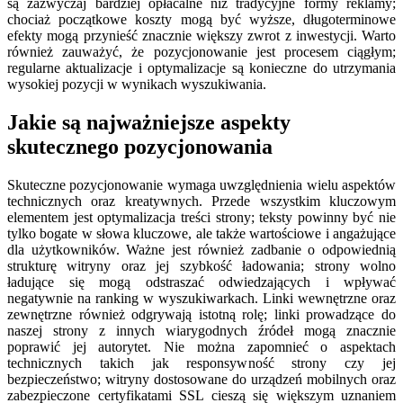
są zazwyczaj bardziej opłacalne niż tradycyjne formy reklamy;
chociaż początkowe koszty mogą być wyższe, długoterminowe
efekty mogą przynieść znacznie większy zwrot z inwestycji. Warto
również zauważyć, że pozycjonowanie jest procesem ciągłym;
regularne aktualizacje i optymalizacje są konieczne do utrzymania
wysokiej pozycji w wynikach wyszukiwania.
Jakie są najważniejsze aspekty
skutecznego pozycjonowania
Skuteczne pozycjonowanie wymaga uwzględnienia wielu aspektów
technicznych oraz kreatywnych. Przede wszystkim kluczowym
elementem jest optymalizacja treści strony; teksty powinny być nie
tylko bogate w słowa kluczowe, ale także wartościowe i angażujące
dla użytkowników. Ważne jest również zadbanie o odpowiednią
strukturę witryny oraz jej szybkość ładowania; strony wolno
ładujące się mogą odstraszać odwiedzających i wpływać
negatywnie na ranking w wyszukiwarkach. Linki wewnętrzne oraz
zewnętrzne również odgrywają istotną rolę; linki prowadzące do
naszej strony z innych wiarygodnych źródeł mogą znacznie
poprawić jej autorytet. Nie można zapomnieć o aspektach
technicznych takich jak responsywność strony czy jej
bezpieczeństwo; witryny dostosowane do urządzeń mobilnych oraz
zabezpieczone certyfikatami SSL cieszą się większym uznaniem