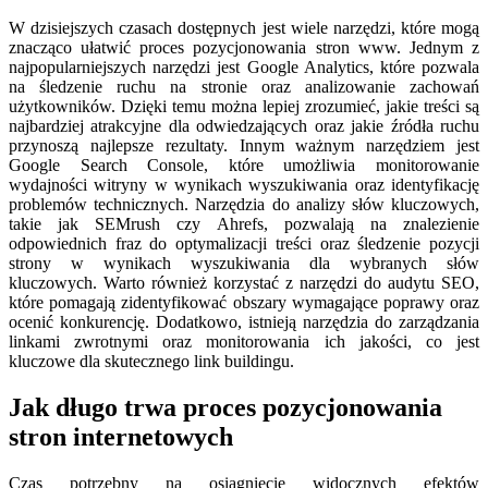
W dzisiejszych czasach dostępnych jest wiele narzędzi, które mogą
znacząco ułatwić proces pozycjonowania stron www. Jednym z
najpopularniejszych narzędzi jest Google Analytics, które pozwala
na śledzenie ruchu na stronie oraz analizowanie zachowań
użytkowników. Dzięki temu można lepiej zrozumieć, jakie treści są
najbardziej atrakcyjne dla odwiedzających oraz jakie źródła ruchu
przynoszą najlepsze rezultaty. Innym ważnym narzędziem jest
Google Search Console, które umożliwia monitorowanie
wydajności witryny w wynikach wyszukiwania oraz identyfikację
problemów technicznych. Narzędzia do analizy słów kluczowych,
takie jak SEMrush czy Ahrefs, pozwalają na znalezienie
odpowiednich fraz do optymalizacji treści oraz śledzenie pozycji
strony w wynikach wyszukiwania dla wybranych słów
kluczowych. Warto również korzystać z narzędzi do audytu SEO,
które pomagają zidentyfikować obszary wymagające poprawy oraz
ocenić konkurencję. Dodatkowo, istnieją narzędzia do zarządzania
linkami zwrotnymi oraz monitorowania ich jakości, co jest
kluczowe dla skutecznego link buildingu.
Jak długo trwa proces pozycjonowania
stron internetowych
Czas potrzebny na osiągnięcie widocznych efektów