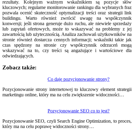
rezultaty. Kolejnym ważnym wskaźnikiem są pozycje słów
kluczowych; regularne monitorowanie rankingu dla wybranych fraz
pozwala ocenić skuteczność optymalizacji treści oraz strategii link
buildingu. Warto również zwrócić uwagę na współczynnik
konwersji; jeśli strona generuje dużo ruchu, ale niewiele sprzedaży
lub zapytań ofertowych, może to wskazywać na problemy z jej
zawartością lub użytecznością. Analiza zachowań użytkowników na
stronie również dostarcza cennych informacji; wskaźniki takie jak
czas spędzony na stronie czy współczynnik odrzuceń mogą
wskazywać na to, czy treści są angażujące i wartościowe dla
odwiedzających.
Zobacz także:
Nawigacja
Co daje pozycjonowanie strony?
wpisu
Pozycjonowanie strony internetowej to kluczowy element strategii
marketingu online, który ma na celu zwiększenie widoczności…
Pozycjonowanie SEO co to jest?
Pozycjonowanie SEO, czyli Search Engine Optimization, to proces,
który ma na celu poprawę widoczności strony…