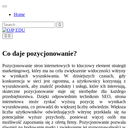
Skip
to
Home
content
Search
for:
OJP EDU
Co daje pozycjonowanie?
Pozycjonowanie stron internetowych to kluczowy element strategii
marketingowej, który ma na celu zwiększenie widoczności witryny
w wynikach wyszukiwania. W dzisiejszych czasach, gdy
konkurencja w sieci jest ogromna, a użytkownicy korzystają z
wyszukiwarek, aby znaleźć produkty i usługi, które ich interesują,
skuteczne pozycjonowanie staje się niezbędne dla każdego
przedsiębiorstwa. Dzięki odpowiednim technikom SEO, strona
internetowa może zyskać wyższą pozycję w wynikach
wyszukiwania, co prowadzi do większej liczby odwiedzin. Większa
liczba użytkowników odwiedzających witrynę przekłada się na
potencjalnie wyższe przychody, ponieważ więcej osób ma
możliwość zapoznania się z ofertą firmy. Pozycjonowanie pozwala
również na budowanie marki i zwiększenie jej rozpoznawalności w