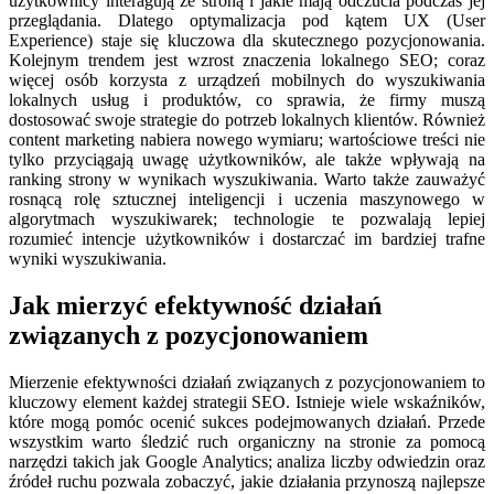
użytkownicy interagują ze stroną i jakie mają odczucia podczas jej
przeglądania. Dlatego optymalizacja pod kątem UX (User
Experience) staje się kluczowa dla skutecznego pozycjonowania.
Kolejnym trendem jest wzrost znaczenia lokalnego SEO; coraz
więcej osób korzysta z urządzeń mobilnych do wyszukiwania
lokalnych usług i produktów, co sprawia, że firmy muszą
dostosować swoje strategie do potrzeb lokalnych klientów. Również
content marketing nabiera nowego wymiaru; wartościowe treści nie
tylko przyciągają uwagę użytkowników, ale także wpływają na
ranking strony w wynikach wyszukiwania. Warto także zauważyć
rosnącą rolę sztucznej inteligencji i uczenia maszynowego w
algorytmach wyszukiwarek; technologie te pozwalają lepiej
rozumieć intencje użytkowników i dostarczać im bardziej trafne
wyniki wyszukiwania.
Jak mierzyć efektywność działań
związanych z pozycjonowaniem
Mierzenie efektywności działań związanych z pozycjonowaniem to
kluczowy element każdej strategii SEO. Istnieje wiele wskaźników,
które mogą pomóc ocenić sukces podejmowanych działań. Przede
wszystkim warto śledzić ruch organiczny na stronie za pomocą
narzędzi takich jak Google Analytics; analiza liczby odwiedzin oraz
źródeł ruchu pozwala zobaczyć, jakie działania przynoszą najlepsze