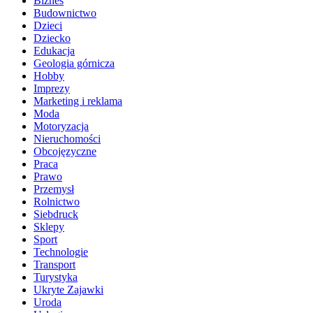
Biznes
Budownictwo
Dzieci
Dziecko
Edukacja
Geologia górnicza
Hobby
Imprezy
Marketing i reklama
Moda
Motoryzacja
Nieruchomości
Obcojęzyczne
Praca
Prawo
Przemysł
Rolnictwo
Siebdruck
Sklepy
Sport
Technologie
Transport
Turystyka
Ukryte Zajawki
Uroda