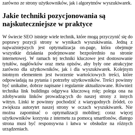
zarówno ze strony użytkowników, jak i algorytmów wyszukiwarek.
Jakie techniki pozycjonowania są
najskuteczniejsze w praktyce
W świecie SEO istnieje wiele technik, które mogą przyczynić się do
poprawy pozycji strony w wynikach wyszukiwania. Jedną z
najważniejszych jest optymalizacja on-page, która obejmuje
wszystkie działania podejmowane bezpośrednio na stronie
internetowej. W ramach tej techniki kluczowe jest dostosowanie
tytułów, nagłówków oraz meta opisów, aby były one atrakcyjne
zarówno dla użytkowników, jak i dla wyszukiwarek. Kolejnym
istotnym elementem jest tworzenie wartościowych treści, które
odpowiadają na pytania i potrzeby użytkowników. Treści powinny
być unikalne, dobrze napisane i regularnie aktualizowane. Również
technika link buildingu odgrywa kluczową rolę; polega ona na
zdobywaniu linków prowadzących do naszej strony z innych
witryn. Linki te powinny pochodzić z wiarygodnych źródeł, co
zwiększa autorytet naszej strony w oczach wyszukiwarek. Nie
można zapominać o optymalizacji mobilnej; coraz więcej
użytkowników korzysta z internetu za pomocą smartfonów, dlatego
strona musi być responsywna i łatwa w obsłudze na różnych
urządzeniach.