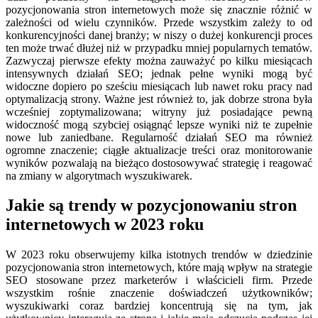
pozycjonowania stron internetowych może się znacznie różnić w
zależności od wielu czynników. Przede wszystkim zależy to od
konkurencyjności danej branży; w niszy o dużej konkurencji proces
ten może trwać dłużej niż w przypadku mniej popularnych tematów.
Zazwyczaj pierwsze efekty można zauważyć po kilku miesiącach
intensywnych działań SEO; jednak pełne wyniki mogą być
widoczne dopiero po sześciu miesiącach lub nawet roku pracy nad
optymalizacją strony. Ważne jest również to, jak dobrze strona była
wcześniej zoptymalizowana; witryny już posiadające pewną
widoczność mogą szybciej osiągnąć lepsze wyniki niż te zupełnie
nowe lub zaniedbane. Regularność działań SEO ma również
ogromne znaczenie; ciągłe aktualizacje treści oraz monitorowanie
wyników pozwalają na bieżąco dostosowywać strategię i reagować
na zmiany w algorytmach wyszukiwarek.
Jakie są trendy w pozycjonowaniu stron
internetowych w 2023 roku
W 2023 roku obserwujemy kilka istotnych trendów w dziedzinie
pozycjonowania stron internetowych, które mają wpływ na strategie
SEO stosowane przez marketerów i właścicieli firm. Przede
wszystkim rośnie znaczenie doświadczeń użytkowników;
wyszukiwarki coraz bardziej koncentrują się na tym, jak