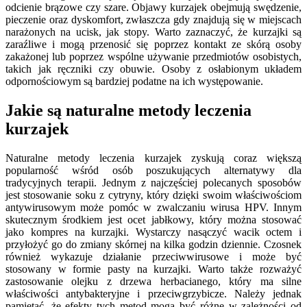
odcienie brązowe czy szare. Objawy kurzajek obejmują swędzenie,
pieczenie oraz dyskomfort, zwłaszcza gdy znajdują się w miejscach
narażonych na ucisk, jak stopy. Warto zaznaczyć, że kurzajki są
zaraźliwe i mogą przenosić się poprzez kontakt ze skórą osoby
zakażonej lub poprzez wspólne używanie przedmiotów osobistych,
takich jak ręczniki czy obuwie. Osoby z osłabionym układem
odpornościowym są bardziej podatne na ich występowanie.
Jakie są naturalne metody leczenia
kurzajek
Naturalne metody leczenia kurzajek zyskują coraz większą
popularność wśród osób poszukujących alternatywy dla
tradycyjnych terapii. Jednym z najczęściej polecanych sposobów
jest stosowanie soku z cytryny, który dzięki swoim właściwościom
antywirusowym może pomóc w zwalczaniu wirusa HPV. Innym
skutecznym środkiem jest ocet jabłkowy, który można stosować
jako kompres na kurzajki. Wystarczy nasączyć wacik octem i
przyłożyć go do zmiany skórnej na kilka godzin dziennie. Czosnek
również wykazuje działanie przeciwwirusowe i może być
stosowany w formie pasty na kurzajki. Warto także rozważyć
zastosowanie olejku z drzewa herbacianego, który ma silne
właściwości antybakteryjne i przeciwgrzybicze. Należy jednak
pamiętać, że efekty tych metod mogą być różne w zależności od