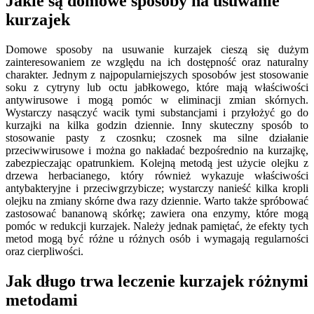
Jakie są domowe sposoby na usuwanie
kurzajek
Domowe sposoby na usuwanie kurzajek cieszą się dużym
zainteresowaniem ze względu na ich dostępność oraz naturalny
charakter. Jednym z najpopularniejszych sposobów jest stosowanie
soku z cytryny lub octu jabłkowego, które mają właściwości
antywirusowe i mogą pomóc w eliminacji zmian skórnych.
Wystarczy nasączyć wacik tymi substancjami i przyłożyć go do
kurzajki na kilka godzin dziennie. Inny skuteczny sposób to
stosowanie pasty z czosnku; czosnek ma silne działanie
przeciwwirusowe i można go nakładać bezpośrednio na kurzajkę,
zabezpieczając opatrunkiem. Kolejną metodą jest użycie olejku z
drzewa herbacianego, który również wykazuje właściwości
antybakteryjne i przeciwgrzybicze; wystarczy nanieść kilka kropli
olejku na zmiany skórne dwa razy dziennie. Warto także spróbować
zastosować bananową skórkę; zawiera ona enzymy, które mogą
pomóc w redukcji kurzajek. Należy jednak pamiętać, że efekty tych
metod mogą być różne u różnych osób i wymagają regularności
oraz cierpliwości.
Jak długo trwa leczenie kurzajek różnymi
metodami