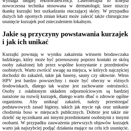
wymaga długiej rekonwalescencji. Laseroterapia to kolejna
nowoczesna technika stosowana w dermatologii; laser niszczy
tkankę kurzajki bez uszkadzania otaczającej skóry. W przypadku
dużych lub opornych zmian lekarz może zalecić także chirurgiczne
usunięcie kurzajek pod znieczuleniem lokalnym.
Jakie są przyczyny powstawania kurzajek
i jak ich unikać
Kurzajki powstają w wyniku zakażenia wirusem brodawczaka
ludzkiego, który może być przenoszony poprzez kontakt ze skórą
osoby zakażonej lub przez wspólne korzystanie z przedmiotów
osobistych. Warto zwrócić uwagę na miejsca, w których najczęściej
dochodzi do zakażeń, takie jak baseny, sauny czy siłownie. Wirus
HPV jest bardzo powszechny i może być obecny w różnych
środowiskach, dlatego tak ważne jest zachowanie ostrożności.
Osoby z osłabionym układem odpornościowym są bardziej
narażone na rozwój kurzajek, dlatego warto dbać o zdrowie ogólne
organizmu. Aby uniknąć zakażeń, należy przestrzegać
podstawowych zasad higieny, takich jak mycie rąk oraz unikanie
chodzenia boso w miejscach publicznych. Dobrze jest także nie
dzielić się ręcznikami ani innymi przedmiotami osobistymi z innymi
osobami. W przypadku zauważenia pierwszych objawów kurzajek
warto jak najszybciej podjąć działania mające na celu ich usunięcie,