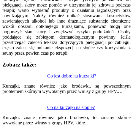
pielęgnacji skóry może pomóc w utrzymaniu jej zdrowia podczas
terapii; warto wybierać produkty o działaniu łagodzącym oraz
nawilżającym. Należy również unikać stosowania kosmetyków
zawierających alkohol lub inne drażniące substancje chemiczne
wokół obszaru dotkniętego kurzajkami, ponieważ mogą one
pogorszyć stan skóry i zwiększyć ryzyko podrażnień. Osoby
poddające się zabiegom dermatologicznym powinny ściśle
przestrzegać zaleceń lekarza dotyczących pielęgnacji po zabiegu;
często zaleca się unikanie ekspozycji na słońce czy korzystania z
sauny przez pewien czas po terapii.
Zobacz także:
Nawigacja
Co jest dobre na kurzajki?
wpisu
Kurzajki, znane również jako brodawki, są powszechnym
problemem skórnym wywołanym przez wirusy z grupy HPV.…
Co na kurzajki na stopie?
Kurzajki, znane również jako brodawki, to zmiany skórne
wywołane przez wirusy z grupy HPV, które…