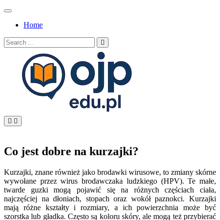
Skip
to
Home
content
Search
for:
OJP EDU
Co jest dobre na kurzajki?
Kurzajki, znane również jako brodawki wirusowe, to zmiany skórne
wywołane przez wirus brodawczaka ludzkiego (HPV). Te małe,
twarde guzki mogą pojawić się na różnych częściach ciała,
najczęściej na dłoniach, stopach oraz wokół paznokci. Kurzajki
mają różne kształty i rozmiary, a ich powierzchnia może być
szorstka lub gładka. Często są koloru skóry, ale mogą też przybierać