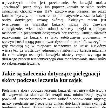
najczęstszych mitów jest przekonanie, że kurzajki można
„przekazać” przez dotyk lub poprzez kontakt ze skórą osoby
zakażonej; chociaż wirus HPV rzeczywiście przenosi się przez
kontakt fizyczny, to nie oznacza to automatycznie zakażenia każdej
osoby dotykającej zmiany skórnej. Kolejnym mitem jest
twierdzenie, że wszystkie kurzajki muszą być usuwane
chirurgicznie; wiele osób odnosi sukcesy dzięki naturalnym
metodom lub preparatom dostępnych bez recepty. Istnieje również
przekonanie, że kurzajki są tylko estetycznym problemem; w
rzeczywistości mogą powodować dyskomfort oraz ból, szczególnie
gdy znajdują się w miejscach narażonych na ucisk. Niektórzy
wierzą też, że wystarczy jednorazowy zabieg lub kuracja naturalna
do całkowitego usunięcia kurzajek; niestety często wymaga to
dłuższego procesu terapeutycznego oraz monitorowania stanu skóry
po zakończeniu leczenia.
Jakie są zalecenia dotyczące pielęgnacji
skóry podczas leczenia kurzajek
Pielęgnacja skóry podczas leczenia kurzajek jest niezwykle istotna
dla zapewnienia skuteczności terapii oraz minimalizacji ryzyka
powikłań. Przede wszystkim warto zadbać o odpowiednią higienę;
należy regularnie myć ręce oraz unikać dotykania zmian skórnych
brudnymi rękami. Stosowanie specjalistycznych preparatów do