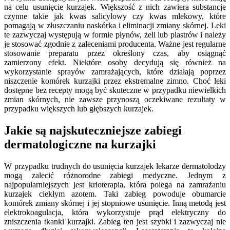
na celu usunięcie kurzajek. Większość z nich zawiera substancje
czynne takie jak kwas salicylowy czy kwas mlekowy, które
pomagają w złuszczaniu naskórka i eliminacji zmiany skórnej. Leki
te zazwyczaj występują w formie płynów, żeli lub plastrów i należy
je stosować zgodnie z zaleceniami producenta. Ważne jest regularne
stosowanie preparatu przez określony czas, aby osiągnąć
zamierzony efekt. Niektóre osoby decydują się również na
wykorzystanie sprayów zamrażających, które działają poprzez
niszczenie komórek kurzajki przez ekstremalne zimno. Choć leki
dostępne bez recepty mogą być skuteczne w przypadku niewielkich
zmian skórnych, nie zawsze przynoszą oczekiwane rezultaty w
przypadku większych lub głębszych kurzajek.
Jakie są najskuteczniejsze zabiegi
dermatologiczne na kurzajki
W przypadku trudnych do usunięcia kurzajek lekarze dermatolodzy
mogą zalecić różnorodne zabiegi medyczne. Jednym z
najpopularniejszych jest krioterapia, która polega na zamrażaniu
kurzajek ciekłym azotem. Taki zabieg powoduje obumarcie
komórek zmiany skórnej i jej stopniowe usunięcie. Inną metodą jest
elektrokoagulacja, która wykorzystuje prąd elektryczny do
zniszczenia tkanki kurzajki. Zabieg ten jest szybki i zazwyczaj nie