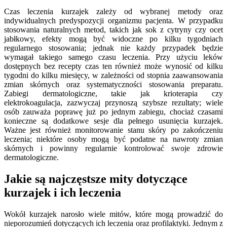
Czas leczenia kurzajek zależy od wybranej metody oraz
indywidualnych predyspozycji organizmu pacjenta. W przypadku
stosowania naturalnych metod, takich jak sok z cytryny czy ocet
jabłkowy, efekty mogą być widoczne po kilku tygodniach
regularnego stosowania; jednak nie każdy przypadek będzie
wymagał takiego samego czasu leczenia. Przy użyciu leków
dostępnych bez recepty czas ten również może wynosić od kilku
tygodni do kilku miesięcy, w zależności od stopnia zaawansowania
zmian skórnych oraz systematyczności stosowania preparatu.
Zabiegi dermatologiczne, takie jak krioterapia czy
elektrokoagulacja, zazwyczaj przynoszą szybsze rezultaty; wiele
osób zauważa poprawę już po jednym zabiegu, chociaż czasami
konieczne są dodatkowe sesje dla pełnego usunięcia kurzajek.
Ważne jest również monitorowanie stanu skóry po zakończeniu
leczenia; niektóre osoby mogą być podatne na nawroty zmian
skórnych i powinny regularnie kontrolować swoje zdrowie
dermatologiczne.
Jakie są najczęstsze mity dotyczące
kurzajek i ich leczenia
Wokół kurzajek narosło wiele mitów, które mogą prowadzić do
nieporozumień dotyczących ich leczenia oraz profilaktyki. Jednym z