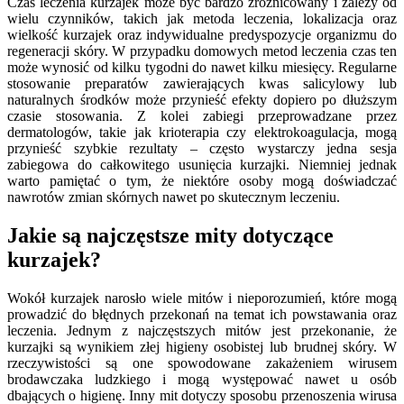
Czas leczenia kurzajek może być bardzo zróżnicowany i zależy od
wielu czynników, takich jak metoda leczenia, lokalizacja oraz
wielkość kurzajek oraz indywidualne predyspozycje organizmu do
regeneracji skóry. W przypadku domowych metod leczenia czas ten
może wynosić od kilku tygodni do nawet kilku miesięcy. Regularne
stosowanie preparatów zawierających kwas salicylowy lub
naturalnych środków może przynieść efekty dopiero po dłuższym
czasie stosowania. Z kolei zabiegi przeprowadzane przez
dermatologów, takie jak krioterapia czy elektrokoagulacja, mogą
przynieść szybkie rezultaty – często wystarczy jedna sesja
zabiegowa do całkowitego usunięcia kurzajki. Niemniej jednak
warto pamiętać o tym, że niektóre osoby mogą doświadczać
nawrotów zmian skórnych nawet po skutecznym leczeniu.
Jakie są najczęstsze mity dotyczące
kurzajek?
Wokół kurzajek narosło wiele mitów i nieporozumień, które mogą
prowadzić do błędnych przekonań na temat ich powstawania oraz
leczenia. Jednym z najczęstszych mitów jest przekonanie, że
kurzajki są wynikiem złej higieny osobistej lub brudnej skóry. W
rzeczywistości są one spowodowane zakażeniem wirusem
brodawczaka ludzkiego i mogą występować nawet u osób
dbających o higienę. Inny mit dotyczy sposobu przenoszenia wirusa