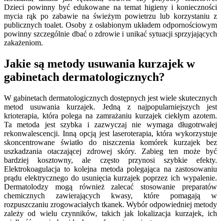
Dzieci powinny być edukowane na temat higieny i konieczności
mycia rąk po zabawie na świeżym powietrzu lub korzystaniu z
publicznych toalet. Osoby z osłabionym układem odpornościowym
powinny szczególnie dbać o zdrowie i unikać sytuacji sprzyjających
zakażeniom.
Jakie są metody usuwania kurzajek w
gabinetach dermatologicznych?
W gabinetach dermatologicznych dostępnych jest wiele skutecznych
metod usuwania kurzajek. Jedną z najpopularniejszych jest
krioterapia, która polega na zamrażaniu kurzajek ciekłym azotem.
Ta metoda jest szybka i zazwyczaj nie wymaga długotrwałej
rekonwalescencji. Inną opcją jest laseroterapia, która wykorzystuje
skoncentrowane światło do niszczenia komórek kurzajek bez
uszkadzania otaczającej zdrowej skóry. Zabieg ten może być
bardziej kosztowny, ale często przynosi szybkie efekty.
Elektrokoagulacja to kolejna metoda polegająca na zastosowaniu
prądu elektrycznego do usunięcia kurzajek poprzez ich wypalenie.
Dermatolodzy mogą również zalecać stosowanie preparatów
chemicznych zawierających kwasy, które pomagają w
rozpuszczaniu zrogowaciałych tkanek. Wybór odpowiedniej metody
zależy od wielu czynników, takich jak lokalizacja kurzajek, ich