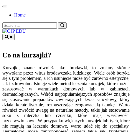
Skip
to
Home
content
Search
for:
OJP EDU
Co na kurzajki?
Kurzajki, znane również jako brodawki, to zmiany skórne
wywołane przez wirus brodawczaka ludzkiego. Wiele osób boryka
się z tym problemem, a ich usunięcie może być zarówno estetyczne,
jak i zdrowotne. Istnieje wiele metod leczenia kurzajek, które można
zastosować w warunkach domowych lub w gabinetach
dermatologicznych. Wśród najpopularniejszych sposobów znajduje
się stosowanie preparatów zawierających kwas salicylowy, który
działa keratolitycznie, rozpuszczając zrogowaciałą tkankę. Warto
również zwrócić uwagę na naturalne metody, takie jak stosowanie
soku z mleczka lub czosnku, które mają właściwości
przeciwwirusowe. W przypadku większych kurzajek lub tych, które
nie reagują na leczenie domowe, warto udać się do specjalisty.
Dermatolog może zaproponować zabiegi takie jak krioterapia,