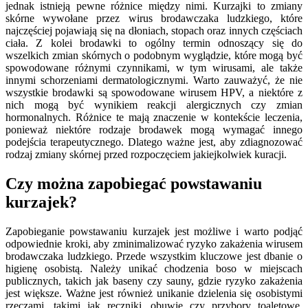
jednak istnieją pewne różnice między nimi. Kurzajki to zmiany
skórne wywołane przez wirus brodawczaka ludzkiego, które
najczęściej pojawiają się na dłoniach, stopach oraz innych częściach
ciała. Z kolei brodawki to ogólny termin odnoszący się do
wszelkich zmian skórnych o podobnym wyglądzie, które mogą być
spowodowane różnymi czynnikami, w tym wirusami, ale także
innymi schorzeniami dermatologicznymi. Warto zauważyć, że nie
wszystkie brodawki są spowodowane wirusem HPV, a niektóre z
nich mogą być wynikiem reakcji alergicznych czy zmian
hormonalnych. Różnice te mają znaczenie w kontekście leczenia,
ponieważ niektóre rodzaje brodawek mogą wymagać innego
podejścia terapeutycznego. Dlatego ważne jest, aby zdiagnozować
rodzaj zmiany skórnej przed rozpoczęciem jakiejkolwiek kuracji.
Czy można zapobiegać powstawaniu
kurzajek?
Zapobieganie powstawaniu kurzajek jest możliwe i warto podjąć
odpowiednie kroki, aby zminimalizować ryzyko zakażenia wirusem
brodawczaka ludzkiego. Przede wszystkim kluczowe jest dbanie o
higienę osobistą. Należy unikać chodzenia boso w miejscach
publicznych, takich jak baseny czy sauny, gdzie ryzyko zakażenia
jest większe. Ważne jest również unikanie dzielenia się osobistymi
rzeczami, takimi jak ręczniki, obuwie czy przybory toaletowe.