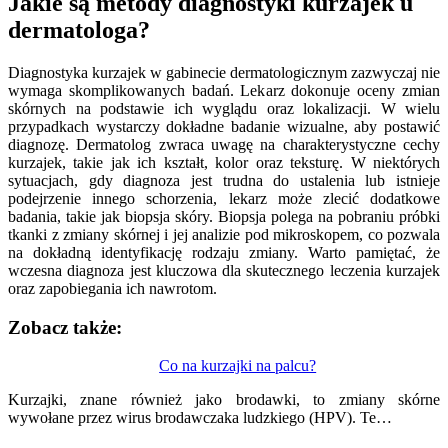
Jakie są metody diagnostyki kurzajek u
dermatologa?
Diagnostyka kurzajek w gabinecie dermatologicznym zazwyczaj nie
wymaga skomplikowanych badań. Lekarz dokonuje oceny zmian
skórnych na podstawie ich wyglądu oraz lokalizacji. W wielu
przypadkach wystarczy dokładne badanie wizualne, aby postawić
diagnozę. Dermatolog zwraca uwagę na charakterystyczne cechy
kurzajek, takie jak ich kształt, kolor oraz teksturę. W niektórych
sytuacjach, gdy diagnoza jest trudna do ustalenia lub istnieje
podejrzenie innego schorzenia, lekarz może zlecić dodatkowe
badania, takie jak biopsja skóry. Biopsja polega na pobraniu próbki
tkanki z zmiany skórnej i jej analizie pod mikroskopem, co pozwala
na dokładną identyfikację rodzaju zmiany. Warto pamiętać, że
wczesna diagnoza jest kluczowa dla skutecznego leczenia kurzajek
oraz zapobiegania ich nawrotom.
Zobacz także:
Nawigacja
Co na kurzajki na palcu?
wpisu
Kurzajki, znane również jako brodawki, to zmiany skórne
wywołane przez wirus brodawczaka ludzkiego (HPV). Te…