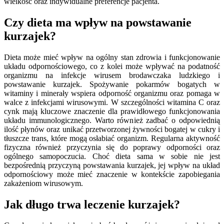
wielkość oraz indywidualne preferencje pacjenta.
Czy dieta ma wpływ na powstawanie
kurzajek?
Dieta może mieć wpływ na ogólny stan zdrowia i funkcjonowanie
układu odpornościowego, co z kolei może wpływać na podatność
organizmu na infekcje wirusem brodawczaka ludzkiego i
powstawanie kurzajek. Spożywanie pokarmów bogatych w
witaminy i minerały wspiera odporność organizmu oraz pomaga w
walce z infekcjami wirusowymi. W szczególności witamina C oraz
cynk mają kluczowe znaczenie dla prawidłowego funkcjonowania
układu immunologicznego. Warto również zadbać o odpowiednią
ilość płynów oraz unikać przetworzonej żywności bogatej w cukry i
tłuszcze trans, które mogą osłabiać organizm. Regularna aktywność
fizyczna również przyczynia się do poprawy odporności oraz
ogólnego samopoczucia. Choć dieta sama w sobie nie jest
bezpośrednią przyczyną powstawania kurzajek, jej wpływ na układ
odpornościowy może mieć znaczenie w kontekście zapobiegania
zakażeniom wirusowym.
Jak długo trwa leczenie kurzajek?