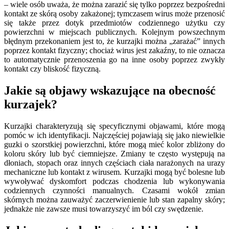
– wiele osób uważa, że można zarazić się tylko poprzez bezpośredni
kontakt ze skórą osoby zakażonej; tymczasem wirus może przenosić
się także przez dotyk przedmiotów codziennego użytku czy
powierzchni w miejscach publicznych. Kolejnym powszechnym
błędnym przekonaniem jest to, że kurzajki można „zarażać” innych
poprzez kontakt fizyczny; chociaż wirus jest zakaźny, to nie oznacza
to automatycznie przenoszenia go na inne osoby poprzez zwykły
kontakt czy bliskość fizyczną.
Jakie są objawy wskazujące na obecność
kurzajek?
Kurzajki charakteryzują się specyficznymi objawami, które mogą
pomóc w ich identyfikacji. Najczęściej pojawiają się jako niewielkie
guzki o szorstkiej powierzchni, które mogą mieć kolor zbliżony do
koloru skóry lub być ciemniejsze. Zmiany te często występują na
dłoniach, stopach oraz innych częściach ciała narażonych na urazy
mechaniczne lub kontakt z wirusem. Kurzajki mogą być bolesne lub
wywoływać dyskomfort podczas chodzenia lub wykonywania
codziennych czynności manualnych. Czasami wokół zmian
skórnych można zauważyć zaczerwienienie lub stan zapalny skóry;
jednakże nie zawsze musi towarzyszyć im ból czy swędzenie.