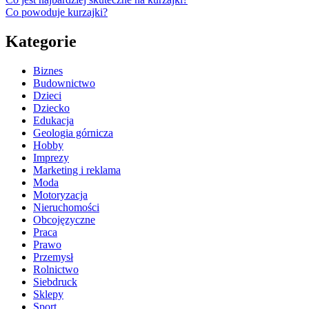
Co powoduje kurzajki?
Kategorie
Biznes
Budownictwo
Dzieci
Dziecko
Edukacja
Geologia górnicza
Hobby
Imprezy
Marketing i reklama
Moda
Motoryzacja
Nieruchomości
Obcojęzyczne
Praca
Prawo
Przemysł
Rolnictwo
Siebdruck
Sklepy
Sport