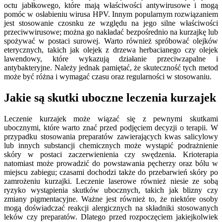
octu jabłkowego, które mają właściwości antywirusowe i mogą
pomóc w osłabieniu wirusa HPV. Innym popularnym rozwiązaniem
jest stosowanie czosnku ze względu na jego silne właściwości
przeciwwirusowe; można go nakładać bezpośrednio na kurzajkę lub
spożywać w postaci surowej. Warto również spróbować olejków
eterycznych, takich jak olejek z drzewa herbacianego czy olejek
lawendowy, które wykazują działanie przeciwzapalne i
antybakteryjne. Należy jednak pamiętać, że skuteczność tych metod
może być różna i wymagać czasu oraz regularności w stosowaniu.
Jakie są skutki uboczne leczenia kurzajek
Leczenie kurzajek może wiązać się z pewnymi skutkami
ubocznymi, które warto znać przed podjęciem decyzji o terapii. W
przypadku stosowania preparatów zawierających kwas salicylowy
lub innych substancji chemicznych może wystąpić podrażnienie
skóry w postaci zaczerwienienia czy swędzenia. Krioterapia
natomiast może prowadzić do powstawania pęcherzy oraz bólu w
miejscu zabiegu; czasami dochodzi także do przebarwień skóry po
zamrożeniu kurzajki. Leczenie laserowe również niesie ze sobą
ryzyko wystąpienia skutków ubocznych, takich jak blizny czy
zmiany pigmentacyjne. Ważne jest również to, że niektóre osoby
mogą doświadczać reakcji alergicznych na składniki stosowanych
leków czy preparatów. Dlatego przed rozpoczęciem jakiejkolwiek