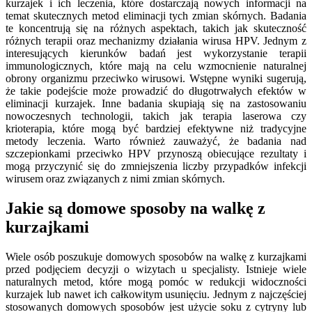
kurzajek i ich leczenia, które dostarczają nowych informacji na
temat skutecznych metod eliminacji tych zmian skórnych. Badania
te koncentrują się na różnych aspektach, takich jak skuteczność
różnych terapii oraz mechanizmy działania wirusa HPV. Jednym z
interesujących kierunków badań jest wykorzystanie terapii
immunologicznych, które mają na celu wzmocnienie naturalnej
obrony organizmu przeciwko wirusowi. Wstępne wyniki sugerują,
że takie podejście może prowadzić do długotrwałych efektów w
eliminacji kurzajek. Inne badania skupiają się na zastosowaniu
nowoczesnych technologii, takich jak terapia laserowa czy
krioterapia, które mogą być bardziej efektywne niż tradycyjne
metody leczenia. Warto również zauważyć, że badania nad
szczepionkami przeciwko HPV przynoszą obiecujące rezultaty i
mogą przyczynić się do zmniejszenia liczby przypadków infekcji
wirusem oraz związanych z nimi zmian skórnych.
Jakie są domowe sposoby na walkę z
kurzajkami
Wiele osób poszukuje domowych sposobów na walkę z kurzajkami
przed podjęciem decyzji o wizytach u specjalisty. Istnieje wiele
naturalnych metod, które mogą pomóc w redukcji widoczności
kurzajek lub nawet ich całkowitym usunięciu. Jednym z najczęściej
stosowanych domowych sposobów jest użycie soku z cytryny lub