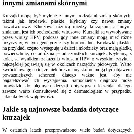
innymi zmianami skórnymi
Kurzajki mogą być mylone z innymi rodzajami zmian skórnych,
takimi jak brodawki płaskie, kłykciny czy nawet zmiany
nowotworowe. Kluczową różnicą między kurzajkami a innymi
zmianami jest ich pochodzenie wirusowe. Kurzajki są wywoływane
przez wirusy HPV, podczas gdy inne zmiany mogą mieć różne
przyczyny, w tym genetyczne czy hormonalne. Brodawki płaskie,
na przykład, często występują u dzieci i młodzieży oraz mają gładką
powierzchnię, co odróżnia je od szorstkich kurzajek. Kłykciny, z
kolei, są wynikiem zakażenia wirusem HPV o wysokim ryzyku i
najczęściej pojawiają się w okolicach narządów płciowych. Warto
zwrócić uwagę na to, że niektóre zmiany skórne mogą być objawem
poważniejszych schorzeń, dlatego ważne jest, aby nie
bagatelizować ich wystąpienia. Samodzielna diagnoza może
prowadzić do błędnych decyzji dotyczących leczenia, dlatego
zawsze warto skonsultować się z dermatologiem w przypadku
jakichkolwiek wątpliwości.
Jakie są najnowsze badania dotyczące
kurzajek
W ostatnich latach przeprowadzono wiele badań dotyczących