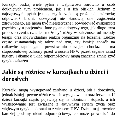
Kurzajki budzą wiele pytań i wątpliwości zarówno u osób
dotkniętych tym problemem, jak i u ich bliskich. Jednym z
najczęstszych pytań jest to, czy kurzajki są groźne dla zdrowia;
odpowiedź brzmi: zazwyczaj nie stanowią one zagrożenia
zdrowotnego, ale mogą być nieestetyczne i powodować dyskomfort
psychiczny u pacjentów. Inne pytanie dotyczy tego, jak długo trwa
proces leczenia; czas ten może być różny w zależności od metody
terapii oraz indywidualnej reakcji organizmu na leczenie. Ludzie
często zastanawiają się także nad tym, czy istnieje sposób na
całkowite zapobieganie powstawaniu kurzajek; chociaż nie ma
stuprocentowej ochrony przed wirusem HPV, przestrzeganie zasad
higieny i dbanie o układ odpornościowy mogą znacznie zmniejszyć
ryzyko zakażeń.
Jakie są różnice w kurzajkach u dzieci i
dorosłych
Kurzajki mogą występować zarówno u dzieci, jak i dorosłych,
jednak istnieją pewne różnice w ich występowaniu oraz leczeniu. U
dzieci kurzajki często pojawiają się na dłoniach i stopach, a ich
występowanie jest związane z aktywnym stylem życia oraz
większym ryzykiem kontaktu z wirusem HPV. Dzieci mają również
bardziej podatny układ odpornościowy, co może prowadzić do