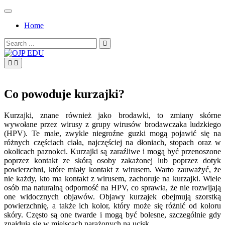
Skip
to
Home
content
Search
for:
OJP EDU
Co powoduje kurzajki?
Kurzajki, znane również jako brodawki, to zmiany skórne
wywołane przez wirusy z grupy wirusów brodawczaka ludzkiego
(HPV). Te małe, zwykle niegroźne guzki mogą pojawić się na
różnych częściach ciała, najczęściej na dłoniach, stopach oraz w
okolicach paznokci. Kurzajki są zaraźliwe i mogą być przenoszone
poprzez kontakt ze skórą osoby zakażonej lub poprzez dotyk
powierzchni, które miały kontakt z wirusem. Warto zauważyć, że
nie każdy, kto ma kontakt z wirusem, zachoruje na kurzajki. Wiele
osób ma naturalną odporność na HPV, co sprawia, że nie rozwijają
one widocznych objawów. Objawy kurzajek obejmują szorstką
powierzchnię, a także ich kolor, który może się różnić od koloru
skóry. Często są one twarde i mogą być bolesne, szczególnie gdy
znajdują się w miejscach narażonych na ucisk.