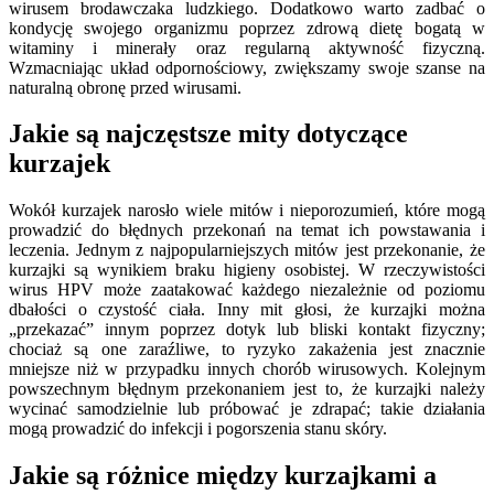
wirusem brodawczaka ludzkiego. Dodatkowo warto zadbać o
kondycję swojego organizmu poprzez zdrową dietę bogatą w
witaminy i minerały oraz regularną aktywność fizyczną.
Wzmacniając układ odpornościowy, zwiększamy swoje szanse na
naturalną obronę przed wirusami.
Jakie są najczęstsze mity dotyczące
kurzajek
Wokół kurzajek narosło wiele mitów i nieporozumień, które mogą
prowadzić do błędnych przekonań na temat ich powstawania i
leczenia. Jednym z najpopularniejszych mitów jest przekonanie, że
kurzajki są wynikiem braku higieny osobistej. W rzeczywistości
wirus HPV może zaatakować każdego niezależnie od poziomu
dbałości o czystość ciała. Inny mit głosi, że kurzajki można
„przekazać” innym poprzez dotyk lub bliski kontakt fizyczny;
chociaż są one zaraźliwe, to ryzyko zakażenia jest znacznie
mniejsze niż w przypadku innych chorób wirusowych. Kolejnym
powszechnym błędnym przekonaniem jest to, że kurzajki należy
wycinać samodzielnie lub próbować je zdrapać; takie działania
mogą prowadzić do infekcji i pogorszenia stanu skóry.
Jakie są różnice między kurzajkami a