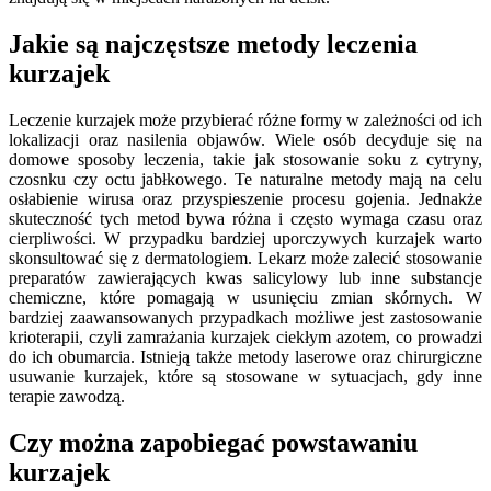
Jakie są najczęstsze metody leczenia
kurzajek
Leczenie kurzajek może przybierać różne formy w zależności od ich
lokalizacji oraz nasilenia objawów. Wiele osób decyduje się na
domowe sposoby leczenia, takie jak stosowanie soku z cytryny,
czosnku czy octu jabłkowego. Te naturalne metody mają na celu
osłabienie wirusa oraz przyspieszenie procesu gojenia. Jednakże
skuteczność tych metod bywa różna i często wymaga czasu oraz
cierpliwości. W przypadku bardziej uporczywych kurzajek warto
skonsultować się z dermatologiem. Lekarz może zalecić stosowanie
preparatów zawierających kwas salicylowy lub inne substancje
chemiczne, które pomagają w usunięciu zmian skórnych. W
bardziej zaawansowanych przypadkach możliwe jest zastosowanie
krioterapii, czyli zamrażania kurzajek ciekłym azotem, co prowadzi
do ich obumarcia. Istnieją także metody laserowe oraz chirurgiczne
usuwanie kurzajek, które są stosowane w sytuacjach, gdy inne
terapie zawodzą.
Czy można zapobiegać powstawaniu
kurzajek