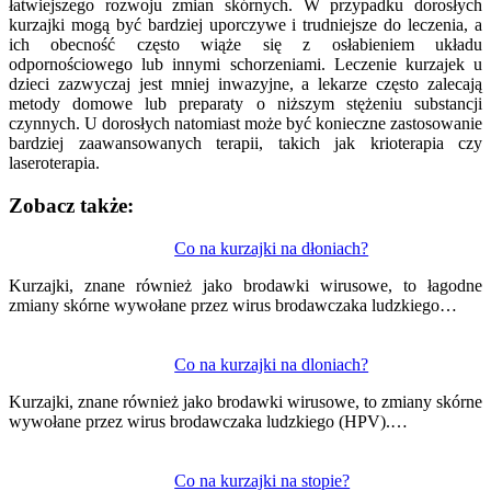
łatwiejszego rozwoju zmian skórnych. W przypadku dorosłych
kurzajki mogą być bardziej uporczywe i trudniejsze do leczenia, a
ich obecność często wiąże się z osłabieniem układu
odpornościowego lub innymi schorzeniami. Leczenie kurzajek u
dzieci zazwyczaj jest mniej inwazyjne, a lekarze często zalecają
metody domowe lub preparaty o niższym stężeniu substancji
czynnych. U dorosłych natomiast może być konieczne zastosowanie
bardziej zaawansowanych terapii, takich jak krioterapia czy
laseroterapia.
Zobacz także:
Nawigacja
Co na kurzajki na dłoniach?
wpisu
Kurzajki, znane również jako brodawki wirusowe, to łagodne
zmiany skórne wywołane przez wirus brodawczaka ludzkiego…
Co na kurzajki na dloniach?
Kurzajki, znane również jako brodawki wirusowe, to zmiany skórne
wywołane przez wirus brodawczaka ludzkiego (HPV).…
Co na kurzajki na stopie?