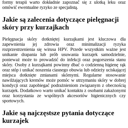
formy terapii warto dokładnie zapoznać się z ulotką leku oraz
omówić ewentualne ryzyko ze specjalistą.
Jakie są zalecenia dotyczące pielęgnacji
skóry przy kurzajkach
Pielęgnacja skóry dotkniętej kurzajkami jest kluczowa dla
zapewnienia jej zdrowia oraz minimalizacji ryzyka
rozprzestrzenienia się wirusa HPV. Przede wszystkim ważne jest
unikanie drapania lub prób usuwania kurzajek samodzielnie,
ponieważ może to prowadzić do infekcji oraz pogorszenia stanu
skóry. Osoby z kurzajkami powinny dbać o codzienną higienę rąk
oraz stóp i unikać noszenia ciasnego obuwia lub odzieży uciskającej
miejsca dotknięte zmianami skórnymi. Regularne stosowanie
nawilżających kremów może pomóc w utrzymaniu skóry w dobrej
kondycji oraz zapobiegać podrażnieniom związanym z obecnością
kurzajek. Dodatkowo warto unikać kontaktu z osobami zakażonymi
oraz korzystania ze wspólnych akcesoriów higienicznych czy
sportowych.
Jakie są najczęstsze pytania dotyczące
kurzajek