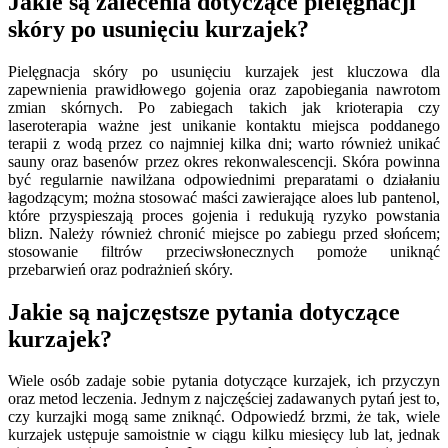
Jakie są zalecenia dotyczące pielęgnacji
skóry po usunięciu kurzajek?
Pielęgnacja skóry po usunięciu kurzajek jest kluczowa dla
zapewnienia prawidłowego gojenia oraz zapobiegania nawrotom
zmian skórnych. Po zabiegach takich jak krioterapia czy
laseroterapia ważne jest unikanie kontaktu miejsca poddanego
terapii z wodą przez co najmniej kilka dni; warto również unikać
sauny oraz basenów przez okres rekonwalescencji. Skóra powinna
być regularnie nawilżana odpowiednimi preparatami o działaniu
łagodzącym; można stosować maści zawierające aloes lub pantenol,
które przyspieszają proces gojenia i redukują ryzyko powstania
blizn. Należy również chronić miejsce po zabiegu przed słońcem;
stosowanie filtrów przeciwsłonecznych pomoże uniknąć
przebarwień oraz podrażnień skóry.
Jakie są najczęstsze pytania dotyczące
kurzajek?
Wiele osób zadaje sobie pytania dotyczące kurzajek, ich przyczyn
oraz metod leczenia. Jednym z najczęściej zadawanych pytań jest to,
czy kurzajki mogą same zniknąć. Odpowiedź brzmi, że tak, wiele
kurzajek ustępuje samoistnie w ciągu kilku miesięcy lub lat, jednak