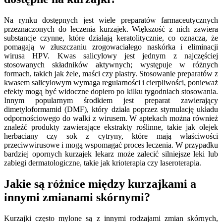
Na rynku dostępnych jest wiele preparatów farmaceutycznych
przeznaczonych do leczenia kurzajek. Większość z nich zawiera
substancje czynne, które działają keratolitycznie, co oznacza, że
pomagają w złuszczaniu zrogowaciałego naskórka i eliminacji
wirusa HPV. Kwas salicylowy jest jednym z najczęściej
stosowanych składników aktywnych; występuje w różnych
formach, takich jak żele, maści czy plastry. Stosowanie preparatów z
kwasem salicylowym wymaga regularności i cierpliwości, ponieważ
efekty mogą być widoczne dopiero po kilku tygodniach stosowania.
Innym popularnym środkiem jest preparat zawierający
dimetyloformamid (DMF), który działa poprzez stymulację układu
odpornościowego do walki z wirusem. W aptekach można również
znaleźć produkty zawierające ekstrakty roślinne, takie jak olejek
herbaciany czy sok z cytryny, które mają właściwości
przeciwwirusowe i mogą wspomagać proces leczenia. W przypadku
bardziej opornych kurzajek lekarz może zalecić silniejsze leki lub
zabiegi dermatologiczne, takie jak krioterapia czy laseroterapia.
Jakie są różnice między kurzajkami a
innymi zmianami skórnymi?
Kurzajki często mylone są z innymi rodzajami zmian skórnych,