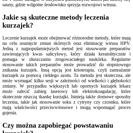
sauny, gdzie wilgotne środowisko sprzyja rozwojowi wirusa.
Jakie są skuteczne metody leczenia
kurzajek?
Leczenie kurzajek może obejmować różnorodne metody, które mają
na celu usunięcie zmian skórnych oraz eliminację wirusa HPV.
Jedną z najpopularniejszych metod jest stosowanie preparatów
zawierających kwas salicylowy, który działa keratolitycznie i
pomaga w złuszczaniu zrogowaciałego naskórka. Regularne
stosowanie takich preparatów może prowadzić do stopniowego
znikania kurzajek. Inną opcją jest krioterapia, czyli zamrażanie
kurzajek za pomocą ciekłego azotu. Ta metoda jest skuteczna, ale
może wymagać kilku sesji w zależności od wielkości i głębokości
zmiany. W przypadku większych lub opornych kurzajek lekarz
może zalecić zabieg laserowy lub elektrokoagulację, które
skutecznie niszczą tkankę kurzajki. Istnieją także domowe sposoby
leczenia, takie jak stosowanie soku z cytryny czy czosnku, które
mają właściwości przeciwwirusowe i mogą wspomagać proces
gojenia.
Czy można zapobiegać powstawaniu