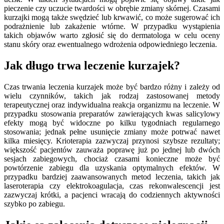
pieczenie czy uczucie twardości w obrębie zmiany skórnej. Czasami
kurzajki mogą także swędzieć lub krwawić, co może sugerować ich
podrażnienie lub zakażenie wtórne. W przypadku wystąpienia
takich objawów warto zgłosić się do dermatologa w celu oceny
stanu skóry oraz ewentualnego wdrożenia odpowiedniego leczenia.
Jak długo trwa leczenie kurzajek?
Czas trwania leczenia kurzajek może być bardzo różny i zależy od
wielu czynników, takich jak rodzaj zastosowanej metody
terapeutycznej oraz indywidualna reakcja organizmu na leczenie. W
przypadku stosowania preparatów zawierających kwas salicylowy
efekty mogą być widoczne po kilku tygodniach regularnego
stosowania; jednak pełne usunięcie zmiany może potrwać nawet
kilka miesięcy. Krioterapia zazwyczaj przynosi szybsze rezultaty;
większość pacjentów zauważa poprawę już po jednej lub dwóch
sesjach zabiegowych, chociaż czasami konieczne może być
powtórzenie zabiegu dla uzyskania optymalnych efektów. W
przypadku bardziej zaawansowanych metod leczenia, takich jak
laseroterapia czy elektrokoagulacja, czas rekonwalescencji jest
zazwyczaj krótki, a pacjenci wracają do codziennych aktywności
szybko po zabiegu.