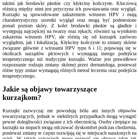
takimi jak brodawki płaskie czy kłykciny kończyste. Kluczową
różnicą między nimi jest przyczyna ich powstawania oraz wygląd.
Kurzajki są spowodowane zakażeniem wirusem HPV i mają
charakterystyczny szorstki wygląd oraz mogą być podniesione
ponad poziom skóry. Z kolei brodawki płaskie są gładkie i
występują najczęściej na twarzy oraz rękach; również są wynikiem
zakażenia wirusem HPV, ale różnią się od kurzajek zarówno
wyglądem, jak i lokalizacją. Kłykciny kończyste to zmiany skórne
związane głównie z wirusami HPV typu 6 i 11; pojawiają się w
okolicach narządów płciowych i wymagają innego podejścia
terapeutycznego niż tradycyjne kurzajki. Ważne jest prawidłowe
rozpoznanie rodzaju zmiany skórnej przez dermatologa, ponieważ
różne typy zmian wymagają różnych metod leczenia oraz podejścia
terapeutycznego.
Jakie są objawy towarzyszące
kurzajkom?
Kurzajki zazwyczaj nie powodują bólu ani innych objawów
towarzyszących, jednak w niektórych przypadkach mogą wystąpić
pewne dolegliwości związane z ich obecnością. Osoby cierpiące na
kurzajki na stopach mogą odczuwać dyskomfort podczas chodzenia,
ponieważ zmiany te często rozwijają się w miejscach narażonych na
ucisk. W takich sytuacjach mogą pojawić się objawy takie jak