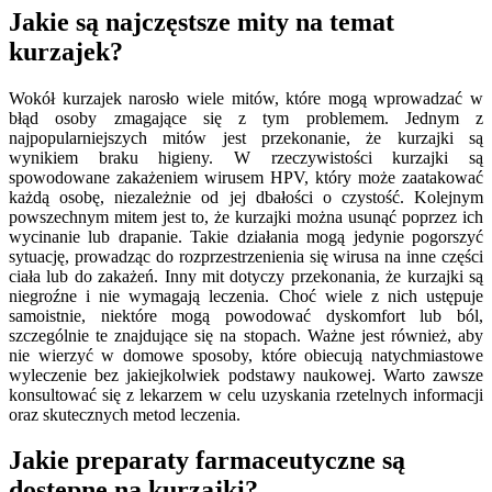
Jakie są najczęstsze mity na temat
kurzajek?
Wokół kurzajek narosło wiele mitów, które mogą wprowadzać w
błąd osoby zmagające się z tym problemem. Jednym z
najpopularniejszych mitów jest przekonanie, że kurzajki są
wynikiem braku higieny. W rzeczywistości kurzajki są
spowodowane zakażeniem wirusem HPV, który może zaatakować
każdą osobę, niezależnie od jej dbałości o czystość. Kolejnym
powszechnym mitem jest to, że kurzajki można usunąć poprzez ich
wycinanie lub drapanie. Takie działania mogą jedynie pogorszyć
sytuację, prowadząc do rozprzestrzenienia się wirusa na inne części
ciała lub do zakażeń. Inny mit dotyczy przekonania, że kurzajki są
niegroźne i nie wymagają leczenia. Choć wiele z nich ustępuje
samoistnie, niektóre mogą powodować dyskomfort lub ból,
szczególnie te znajdujące się na stopach. Ważne jest również, aby
nie wierzyć w domowe sposoby, które obiecują natychmiastowe
wyleczenie bez jakiejkolwiek podstawy naukowej. Warto zawsze
konsultować się z lekarzem w celu uzyskania rzetelnych informacji
oraz skutecznych metod leczenia.
Jakie preparaty farmaceutyczne są
dostępne na kurzajki?