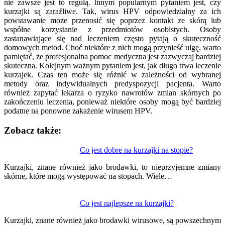
nie zawsze jest to regułą. Innym popularnym pytaniem jest, czy
kurzajki są zaraźliwe. Tak, wirus HPV odpowiedzialny za ich
powstawanie może przenosić się poprzez kontakt ze skórą lub
wspólne korzystanie z przedmiotów osobistych. Osoby
zastanawiające się nad leczeniem często pytają o skuteczność
domowych metod. Choć niektóre z nich mogą przynieść ulgę, warto
pamiętać, że profesjonalna pomoc medyczna jest zazwyczaj bardziej
skuteczna. Kolejnym ważnym pytaniem jest, jak długo trwa leczenie
kurzajek. Czas ten może się różnić w zależności od wybranej
metody oraz indywidualnych predyspozycji pacjenta. Warto
również zapytać lekarza o ryzyko nawrotów zmian skórnych po
zakończeniu leczenia, ponieważ niektóre osoby mogą być bardziej
podatne na ponowne zakażenie wirusem HPV.
Zobacz także:
Nawigacja
Co jest dobre na kurzajki na stopie?
wpisu
Kurzajki, znane również jako brodawki, to nieprzyjemne zmiany
skórne, które mogą występować na stopach. Wiele…
Co jest najlepsze na kurzajki?
Kurzajki, znane również jako brodawki wirusowe, są powszechnym