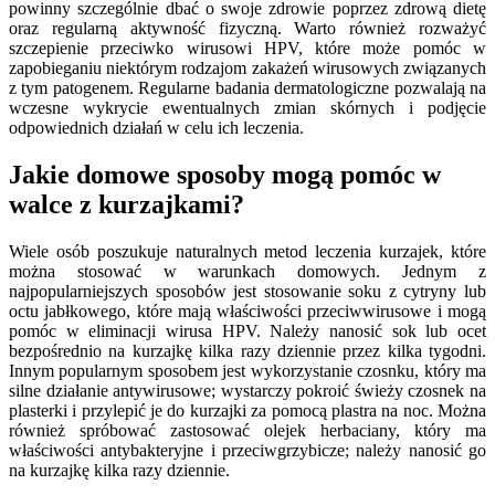
powinny szczególnie dbać o swoje zdrowie poprzez zdrową dietę
oraz regularną aktywność fizyczną. Warto również rozważyć
szczepienie przeciwko wirusowi HPV, które może pomóc w
zapobieganiu niektórym rodzajom zakażeń wirusowych związanych
z tym patogenem. Regularne badania dermatologiczne pozwalają na
wczesne wykrycie ewentualnych zmian skórnych i podjęcie
odpowiednich działań w celu ich leczenia.
Jakie domowe sposoby mogą pomóc w
walce z kurzajkami?
Wiele osób poszukuje naturalnych metod leczenia kurzajek, które
można stosować w warunkach domowych. Jednym z
najpopularniejszych sposobów jest stosowanie soku z cytryny lub
octu jabłkowego, które mają właściwości przeciwwirusowe i mogą
pomóc w eliminacji wirusa HPV. Należy nanosić sok lub ocet
bezpośrednio na kurzajkę kilka razy dziennie przez kilka tygodni.
Innym popularnym sposobem jest wykorzystanie czosnku, który ma
silne działanie antywirusowe; wystarczy pokroić świeży czosnek na
plasterki i przylepić je do kurzajki za pomocą plastra na noc. Można
również spróbować zastosować olejek herbaciany, który ma
właściwości antybakteryjne i przeciwgrzybicze; należy nanosić go
na kurzajkę kilka razy dziennie.