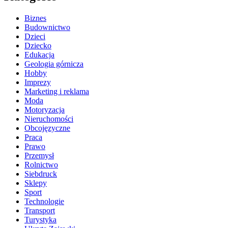
Biznes
Budownictwo
Dzieci
Dziecko
Edukacja
Geologia górnicza
Hobby
Imprezy
Marketing i reklama
Moda
Motoryzacja
Nieruchomości
Obcojęzyczne
Praca
Prawo
Przemysł
Rolnictwo
Siebdruck
Sklepy
Sport
Technologie
Transport
Turystyka