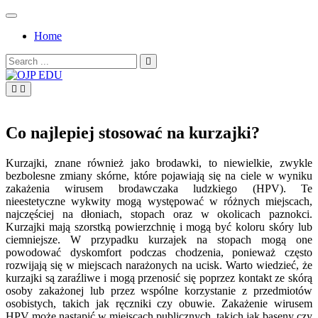
Skip
to
Home
content
Search
for:
OJP EDU
Co najlepiej stosować na kurzajki?
Kurzajki, znane również jako brodawki, to niewielkie, zwykle
bezbolesne zmiany skórne, które pojawiają się na ciele w wyniku
zakażenia wirusem brodawczaka ludzkiego (HPV). Te
nieestetyczne wykwity mogą występować w różnych miejscach,
najczęściej na dłoniach, stopach oraz w okolicach paznokci.
Kurzajki mają szorstką powierzchnię i mogą być koloru skóry lub
ciemniejsze. W przypadku kurzajek na stopach mogą one
powodować dyskomfort podczas chodzenia, ponieważ często
rozwijają się w miejscach narażonych na ucisk. Warto wiedzieć, że
kurzajki są zaraźliwe i mogą przenosić się poprzez kontakt ze skórą
osoby zakażonej lub przez wspólne korzystanie z przedmiotów
osobistych, takich jak ręczniki czy obuwie. Zakażenie wirusem
HPV może nastąpić w miejscach publicznych, takich jak baseny czy