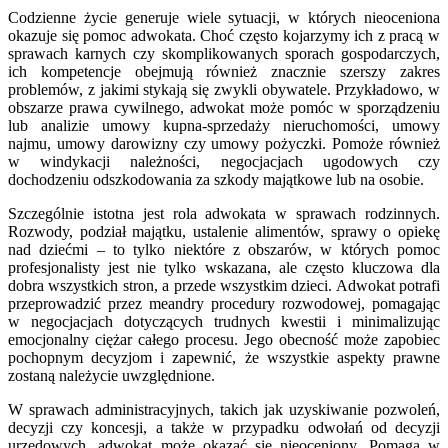
Codzienne życie generuje wiele sytuacji, w których nieoceniona
okazuje się pomoc adwokata. Choć często kojarzymy ich z pracą w
sprawach karnych czy skomplikowanych sporach gospodarczych,
ich kompetencje obejmują również znacznie szerszy zakres
problemów, z jakimi stykają się zwykli obywatele. Przykładowo, w
obszarze prawa cywilnego, adwokat może pomóc w sporządzeniu
lub analizie umowy kupna-sprzedaży nieruchomości, umowy
najmu, umowy darowizny czy umowy pożyczki. Pomoże również
w windykacji należności, negocjacjach ugodowych czy
dochodzeniu odszkodowania za szkody majątkowe lub na osobie.
Szczególnie istotna jest rola adwokata w sprawach rodzinnych.
Rozwody, podział majątku, ustalenie alimentów, sprawy o opiekę
nad dziećmi – to tylko niektóre z obszarów, w których pomoc
profesjonalisty jest nie tylko wskazana, ale często kluczowa dla
dobra wszystkich stron, a przede wszystkim dzieci. Adwokat potrafi
przeprowadzić przez meandry procedury rozwodowej, pomagając
w negocjacjach dotyczących trudnych kwestii i minimalizując
emocjonalny ciężar całego procesu. Jego obecność może zapobiec
pochopnym decyzjom i zapewnić, że wszystkie aspekty prawne
zostaną należycie uwzględnione.
W sprawach administracyjnych, takich jak uzyskiwanie pozwoleń,
decyzji czy koncesji, a także w przypadku odwołań od decyzji
urzędowych, adwokat może okazać się nieoceniony. Pomaga w