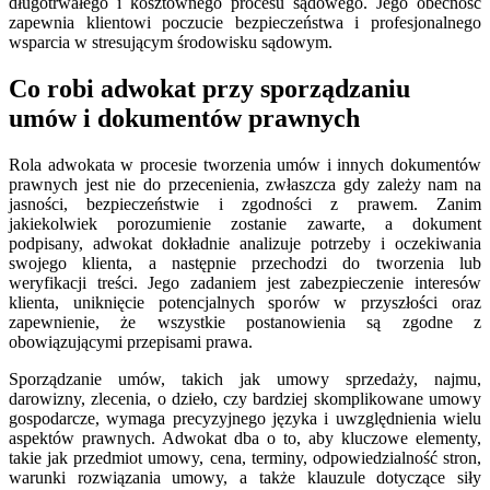
długotrwałego i kosztownego procesu sądowego. Jego obecność
zapewnia klientowi poczucie bezpieczeństwa i profesjonalnego
wsparcia w stresującym środowisku sądowym.
Co robi adwokat przy sporządzaniu
umów i dokumentów prawnych
Rola adwokata w procesie tworzenia umów i innych dokumentów
prawnych jest nie do przecenienia, zwłaszcza gdy zależy nam na
jasności, bezpieczeństwie i zgodności z prawem. Zanim
jakiekolwiek porozumienie zostanie zawarte, a dokument
podpisany, adwokat dokładnie analizuje potrzeby i oczekiwania
swojego klienta, a następnie przechodzi do tworzenia lub
weryfikacji treści. Jego zadaniem jest zabezpieczenie interesów
klienta, uniknięcie potencjalnych sporów w przyszłości oraz
zapewnienie, że wszystkie postanowienia są zgodne z
obowiązującymi przepisami prawa.
Sporządzanie umów, takich jak umowy sprzedaży, najmu,
darowizny, zlecenia, o dzieło, czy bardziej skomplikowane umowy
gospodarcze, wymaga precyzyjnego języka i uwzględnienia wielu
aspektów prawnych. Adwokat dba o to, aby kluczowe elementy,
takie jak przedmiot umowy, cena, terminy, odpowiedzialność stron,
warunki rozwiązania umowy, a także klauzule dotyczące siły