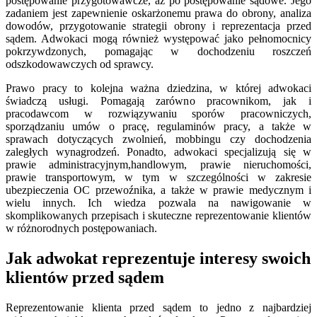
postępowanie przygotowawcze, aż po postępowanie sądowe. Jego
zadaniem jest zapewnienie oskarżonemu prawa do obrony, analiza
dowodów, przygotowanie strategii obrony i reprezentacja przed
sądem. Adwokaci mogą również występować jako pełnomocnicy
pokrzywdzonych, pomagając w dochodzeniu roszczeń
odszkodowawczych od sprawcy.
Prawo pracy to kolejna ważna dziedzina, w której adwokaci
świadczą usługi. Pomagają zarówno pracownikom, jak i
pracodawcom w rozwiązywaniu sporów pracowniczych,
sporządzaniu umów o pracę, regulaminów pracy, a także w
sprawach dotyczących zwolnień, mobbingu czy dochodzenia
zaległych wynagrodzeń. Ponadto, adwokaci specjalizują się w
prawie administracyjnym,handlowym, prawie nieruchomości,
prawie transportowym, w tym w szczególności w zakresie
ubezpieczenia OC przewoźnika, a także w prawie medycznym i
wielu innych. Ich wiedza pozwala na nawigowanie w
skomplikowanych przepisach i skuteczne reprezentowanie klientów
w różnorodnych postępowaniach.
Jak adwokat reprezentuje interesy swoich
klientów przed sądem
Reprezentowanie klienta przed sądem to jedno z najbardziej