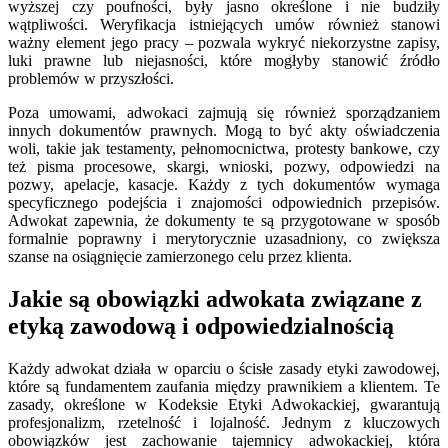
wyższej czy poufności, były jasno określone i nie budziły
wątpliwości. Weryfikacja istniejących umów również stanowi
ważny element jego pracy – pozwala wykryć niekorzystne zapisy,
luki prawne lub niejasności, które mogłyby stanowić źródło
problemów w przyszłości.
Poza umowami, adwokaci zajmują się również sporządzaniem
innych dokumentów prawnych. Mogą to być akty oświadczenia
woli, takie jak testamenty, pełnomocnictwa, protesty bankowe, czy
też pisma procesowe, skargi, wnioski, pozwy, odpowiedzi na
pozwy, apelacje, kasacje. Każdy z tych dokumentów wymaga
specyficznego podejścia i znajomości odpowiednich przepisów.
Adwokat zapewnia, że dokumenty te są przygotowane w sposób
formalnie poprawny i merytorycznie uzasadniony, co zwiększa
szanse na osiągnięcie zamierzonego celu przez klienta.
Jakie są obowiązki adwokata związane z
etyką zawodową i odpowiedzialnością
Każdy adwokat działa w oparciu o ścisłe zasady etyki zawodowej,
które są fundamentem zaufania między prawnikiem a klientem. Te
zasady, określone w Kodeksie Etyki Adwokackiej, gwarantują
profesjonalizm, rzetelność i lojalność. Jednym z kluczowych
obowiązków jest zachowanie tajemnicy adwokackiej, która