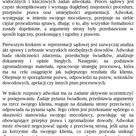
widocznych i kluczowych zadań adwokata. Proces sądowy jest
często skomplikowany i wymaga dogłębnej znajomości procedury,
przepisów prawa oraz umiejętności argumentacji. Adwokat,
występując w imieniu swojego mocodawcy, przejmuje na siebie
ciężar prowadzenia sprawy, dbając o to, aby wszystkie formalności
zostały dopełnione, a argumenty strony były przedstawione w
sposób logiczny, przekonujący i zgodny z prawem.
Pierwszym krokiem w reprezentacji sądowej jest zazwyczaj analiza
akt sprawy i zebranie wszystkich niezbędnych dowodów. Adwokat
bada okoliczności zdarzenia, przesłuchuje świadków, analizuje
dokumenty i opinie biegłych. Następnie, na podstawie
zgromadzonego materiału, opracowuje strategię procesową, która
ma na celu osiągnięcie jak najlepszego rezultatu dla klienta.
Obejmuje to sporządzenie pozwu, odpowiedzi na pozew, wniosków
dowodowych, apelacji czy innych pism procesowych.
W trakcie rozprawy adwokat ma za zadanie aktywnie uczestniczyć
w postępowaniu. Zadaje pytania świadkom, przedstawia argumenty
na rzecz swojego klienta, reaguje na działania strony przeciwnej i
odpowiada na pytania sądu. Jego celem jest przekonanie sędziego o
słuszności stanowiska swojego mocodawcy, powołując się na
obowiązujące przepisy prawa i zgromadzone dowody. Adwokat
może również negocjować ugodę z przeciwną stroną, jeśli uzna to
za korzystne dla swojego klienta, co często pozwala uniknąć