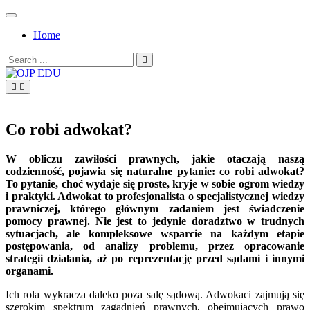
Skip
to
Home
content
Search
for:
OJP EDU
Co robi adwokat?
W obliczu zawiłości prawnych, jakie otaczają naszą
codzienność, pojawia się naturalne pytanie: co robi adwokat?
To pytanie, choć wydaje się proste, kryje w sobie ogrom wiedzy
i praktyki. Adwokat to profesjonalista o specjalistycznej wiedzy
prawniczej, którego głównym zadaniem jest świadczenie
pomocy prawnej. Nie jest to jedynie doradztwo w trudnych
sytuacjach, ale kompleksowe wsparcie na każdym etapie
postępowania, od analizy problemu, przez opracowanie
strategii działania, aż po reprezentację przed sądami i innymi
organami.
Ich rola wykracza daleko poza salę sądową. Adwokaci zajmują się
szerokim spektrum zagadnień prawnych, obejmujących prawo