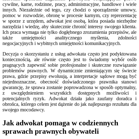
cywilne, karne, rodzinne, pracy, administracyjne, handlowe i wiele
innych. Niezależnie od tego, czy chodzi o sporządzenie umowy,
pomoc w rozwodzie, obronę w procesie karnym, czy reprezentację
w sporze z urzędem, adwokat jest osobą, która posiada niezbędne
narzędzia i wiedzę, aby skutecznie chronić interesy swojego klienta.
Ich praca wymaga nie tylko dogłębnego zrozumienia przepisów, ale
także umiejętności analitycznego myślenia, zdolności
negocjacyjnych i wybitnych umiejętności komunikacyjnych.
Decyzja o skorzystaniu z usług adwokata często jest podyktowana
koniecznością, ale równie często jest to świadomy wybór osób
pragnących zapewnić sobie profesjonalne i skuteczne rozwiązanie
problemów prawnych. W dynamicznie zmieniającym się świecie
prawa, gdzie przepisy ewoluują, a interpretacje sądowe mogą być
niejednoznaczne, obecność doświadczonego prawnika stanowi
gwarancję, że sprawa zostanie poprowadzona w sposób optymalny,
z uwzględnieniem wszystkich dostępnych możliwości i
potencjalnych ryzyk. Adwokat działa jako zaufany doradca i
obrońca, którego celem jest dążenie do jak najlepszego rezultatu dla
swojego mocodawcy.
Jak adwokat pomaga w codziennych
sprawach prawnych obywateli