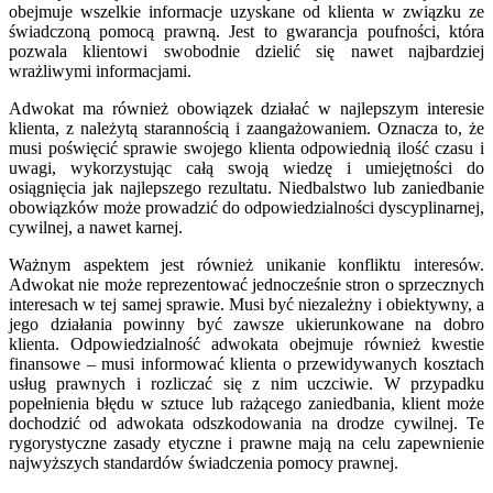
obejmuje wszelkie informacje uzyskane od klienta w związku ze
świadczoną pomocą prawną. Jest to gwarancja poufności, która
pozwala klientowi swobodnie dzielić się nawet najbardziej
wrażliwymi informacjami.
Adwokat ma również obowiązek działać w najlepszym interesie
klienta, z należytą starannością i zaangażowaniem. Oznacza to, że
musi poświęcić sprawie swojego klienta odpowiednią ilość czasu i
uwagi, wykorzystując całą swoją wiedzę i umiejętności do
osiągnięcia jak najlepszego rezultatu. Niedbalstwo lub zaniedbanie
obowiązków może prowadzić do odpowiedzialności dyscyplinarnej,
cywilnej, a nawet karnej.
Ważnym aspektem jest również unikanie konfliktu interesów.
Adwokat nie może reprezentować jednocześnie stron o sprzecznych
interesach w tej samej sprawie. Musi być niezależny i obiektywny, a
jego działania powinny być zawsze ukierunkowane na dobro
klienta. Odpowiedzialność adwokata obejmuje również kwestie
finansowe – musi informować klienta o przewidywanych kosztach
usług prawnych i rozliczać się z nim uczciwie. W przypadku
popełnienia błędu w sztuce lub rażącego zaniedbania, klient może
dochodzić od adwokata odszkodowania na drodze cywilnej. Te
rygorystyczne zasady etyczne i prawne mają na celu zapewnienie
najwyższych standardów świadczenia pomocy prawnej.