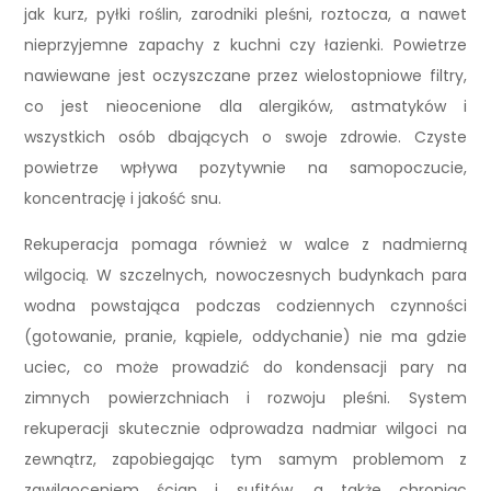
jak kurz, pyłki roślin, zarodniki pleśni, roztocza, a nawet
nieprzyjemne zapachy z kuchni czy łazienki. Powietrze
nawiewane jest oczyszczane przez wielostopniowe filtry,
co jest nieocenione dla alergików, astmatyków i
wszystkich osób dbających o swoje zdrowie. Czyste
powietrze wpływa pozytywnie na samopoczucie,
koncentrację i jakość snu.
Rekuperacja pomaga również w walce z nadmierną
wilgocią. W szczelnych, nowoczesnych budynkach para
wodna powstająca podczas codziennych czynności
(gotowanie, pranie, kąpiele, oddychanie) nie ma gdzie
uciec, co może prowadzić do kondensacji pary na
zimnych powierzchniach i rozwoju pleśni. System
rekuperacji skutecznie odprowadza nadmiar wilgoci na
zewnątrz, zapobiegając tym samym problemom z
zawilgoceniem ścian i sufitów, a także chroniąc