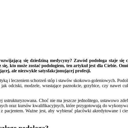
rozwijającą się dziedziną medycyny? Zawód podologa staje się c
z się, kto może zostać podologiem, ten artykuł jest dla Ciebie. 
cej, ale niezwykle satysfakcjonującej profesji.
styką i leczeniem schorzeń stóp i stawów skokowo-goleniowych. Podol
mi jak odciski, modzele, wrastające paznokcie, grzybice, czy nawet
iej ustrukturyzowana. Choć nie ma jeszcze jednolitego, ustawowo zd
icealnych oraz kursów kwalifikacyjnych, które przygotowują do wykon
 z pacjentem. Ważne jest, aby wybierać placówki akredytowane i cie
yszłego podologa?