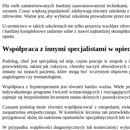
Dla osób zainteresowanych bardziej zaawansowanymi technikami, do
ozonem. Coraz większą popularność zdobywają również szkolenia z z
zdrowotne. Ważne jest, aby wybierać szkolenia prowadzone przez reno
Uczestnictwo w takich szkoleniach nie tylko poszerza wachlarz ofer
i bardziej kompleksowe radzenie sobie z nawet najbardziej skompli
opieki.
Współpraca z innymi specjalistami w opie
Podolog, choć jest specjalistą od stóp, często pracuje w zespol
przewlekłymi, takimi jak cukrzyca, choroby naczyń obwodowych cz
zmiany na stopach pacjenta, które mogą być wczesnym objawem po
angiologiem czy reumatologiem.
Współpraca z fizjoterapeutami jest również bardzo ważna. Wiele
indywidualnego programu ćwiczeń wzmacniających i rozciągającyc
zajmuje się bezpośrednim leczeniem zmian skórnych i paznokciowych
Czasami podolog może również współpracować z ortopedami, zwłaszc
zaopatrzenia ortopedycznego. W kontekście leczenia ran przewlekły
przygotować skórę do nałożenia opatrunków specjalistycznych lub ws
W przypadku wątpliwości diagnostycznych lub konieczności wyko