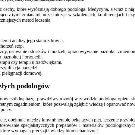
 cechy, które wyróżniają dobrego podologa. Medycyna, a wraz z nią p
ąco z tymi zmianami, uczestnicząc w szkoleniach, konferencjach i czyt
zniejszych metod leczenia.
em i analizy jego stanu zdrowia.
horzeń stóp.
zny, usuwanie odcisków i modzeli, opracowywanie paznokci zmienio
paznokci) i ortopedii.
rapii czy terapii ultradźwiękami.
ezynfekcja narzędzi.
i pielęgnacji domowej.
szłych podologów
owi solidną bazę, prawdziwy rozwój w zawodzie podologa opiera się n
etnym zagadnieniom, które pozwalają zgłębić wiedzę i opanować nowe
pracy.
 obejmują między innymi: terapię pękających pięt, leczenie grzybiczyc
sowanie specjalistycznych preparatów i materiałów podologicznych. 
 które wymagają precyzji i wiedzy biomechanicznej.