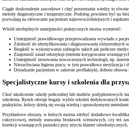
Ciągłe doskonalenie zawodowe i chęć poszerzania wiedzy to również
metody diagnostyczne i terapeutyczne. Podolog powinien być na bież
pozwalają na oferowanie pacjentom najnowocześniejszych i najskutec
Wśród niezbędnych umiejętności praktycznych można wymienić:
Umiejętność prawidłowego przeprowadzania wywiadu z pacjent
Zdolność do identyfikowania i diagnozowania różnorodnych sc
Biegłość w wykonywaniu zabiegów takich jak pedicure medyc
Znajomość zasad ortonyksji (metoda korygowania wrastających 
Umiejętność stosowania nowoczesnych technologii, np. laserote
Niezachwiana higiena pracy, w tym prawidłowa sterylizacja i d
Doradzanie pacjentom w zakresie profilaktyki, doboru obuwia 
Specjalistyczne kursy i szkolenia dla przy
Choć ukończenie szkoły policealnej lub studiów podyplomowych stan
szkolenia. Rynek oferuje bogaty wybór szkoleń dedykowanych konkr
praktyków, którzy dzielą się swoją wiedzą i sprawdzonymi metodami 
Przykładowe obszary, w których można zdobyć dodatkowe kwalifikacje,
cukrzycowej, metody usuwania brodawek wirusowych, czy też zasto
korekcji wrastających paznokci przy użyciu klamer ortodontycznych,