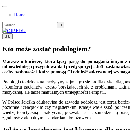
Skip
to
Home
content
Search
for:
OJP EDU
Kto może zostać podologiem?
Marzysz o karierze, która łączy pasję do pomagania innym z 
odpowiedniego przygotowania i predyspozycji. Jeśli zastanawias
cechy osobowości, które pomogą Ci odnieść sukces w tej wymagają
Podologia to dziedzina medycyny zajmująca się profilaktyką, diagno
i komfortu pacjentów, często borykających się z problemami taki
medycznej, ale także manualnych umiejętności i empatii.
W Polsce ścieżka edukacyjna do zawodu podologa jest coraz bardz
poziomie licencjackim czy magisterskim, istnieje wiele szkół pol
wiedzę teoretyczną i praktyczną, pozwalającą na samodzielną pracę
zgodność z aktualnymi standardami branżowymi.
Jakie wykształcenie jest kluczowe dla prz