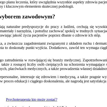
nego planu leczenia, który uwzględnia wszystkie aspekty zdrowia pacje
ny i kluczowym elementem skutecznej podologii.
m wyborem zawodowym?
ą naturalne predyspozycje do pracy z ludźmi, cechują się wysokim
ateriały i narzędzia, i potrafisz zachować spokój w trudnych sytuacjach
awiając jakość życia pacjentów poprzez dbanie o zdrowie ich stóp.
ieka, a zwłaszcza zagadnieniami związanymi z układem ruchu i dermato
a to doskonały punkt wyjścia. Dodatkowo, zawód ten wymaga ciągłeg
nego zatrudnienia w rozwijającej się branży medycznej. Zapotrzebowa
 także z rosnącej liczby osób cierpiących na schorzenia wymagające sp
ch, placówkach medycznych, a także prowadzenia własnej działalności
interpersonalne, interesuje się zdrowiem i medycyną, a także pragnie
roces edukacji i ciągłego doskonalenia, ale nagrodą jest satysfakcj
Psychoterapeuta kto może zostać?