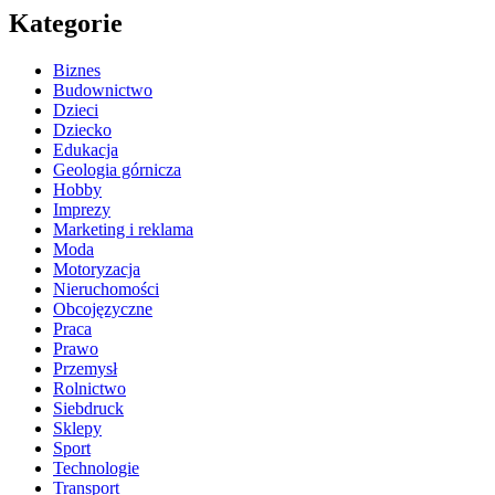
Kategorie
Biznes
Budownictwo
Dzieci
Dziecko
Edukacja
Geologia górnicza
Hobby
Imprezy
Marketing i reklama
Moda
Motoryzacja
Nieruchomości
Obcojęzyczne
Praca
Prawo
Przemysł
Rolnictwo
Siebdruck
Sklepy
Sport
Technologie
Transport