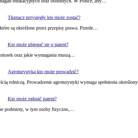
wymagań edukacyjnych oraz osobistych. W Polsce, aby…
Tłumacz przysięgły kto może zostać?
które są określone przez przepisy prawa. Przede…
Kto może ubiegać się o patent?
ć wniosek oraz jakie wymagania muszą…
Agroturystyka kto może prowadzić?
nością rolniczą. Prowadzenie agroturystyki wymaga spełnienia określo
Kto może zgłosić patent?
óżne podmioty, w tym osoby fizyczne,…