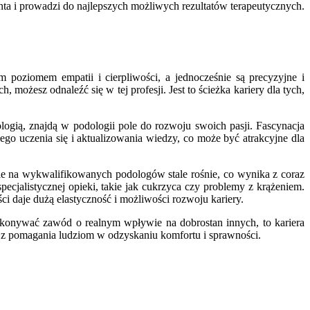
nta i prowadzi do najlepszych możliwych rezultatów terapeutycznych.
 poziomem empatii i cierpliwości, a jednocześnie są precyzyjne i
, możesz odnaleźć się w tej profesji. Jest to ścieżka kariery dla tych,
logią, znajdą w podologii pole do rozwoju swoich pasji. Fascynacja
o uczenia się i aktualizowania wiedzy, co może być atrakcyjne dla
nie na wykwalifikowanych podologów stale rośnie, co wynika z coraz
ecjalistycznej opieki, takie jak cukrzyca czy problemy z krążeniem.
 daje dużą elastyczność i możliwości rozwoju kariery.
 wykonywać zawód o realnym wpływie na dobrostan innych, to kariera
a z pomagania ludziom w odzyskaniu komfortu i sprawności.