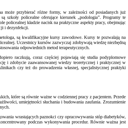
a może przybierać różne formy, w zależności od posiadanych już
ą szkoły policealne oferujące kierunek „podologia”. Programy te
 policealnej kładzie nacisk na praktyczne aspekty pracy, obejmując
i i dezynfekcji.
smetologa, są kwalifikacyjne kursy zawodowe. Kursy te pozwalają na
policealnej. Uczestnicy kursów zazwyczaj zdobywają wiedzę niezbędną
stosowania odpowiednich metod terapeutycznych.
piero raczkują, coraz częściej pojawiają się studia podyplomowe
ję i zdobycie zaawansowanej wiedzy teoretycznej i praktycznej w
nikach czy też do prowadzenia własnej, specjalistycznej praktyki
kkich, które są równie ważne w codziennej pracy z pacjentem. Przede
żliwości, umiejętności słuchania i budowania zaufania. Zrozumienie
znych.
rygowania wrastających paznokci czy opracowywania stóp diabetyków,
 skoncentrowany podczas wykonywania procedur. Równie ważna jest