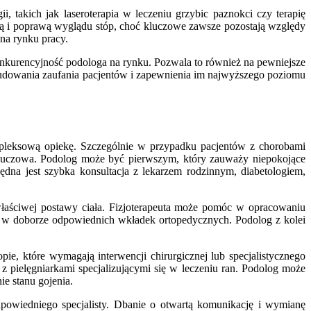
 takich jak laseroterapia w leczeniu grzybic paznokci czy terapię
cją i poprawą wyglądu stóp, choć kluczowe zawsze pozostają względy
 na rynku pracy.
konkurencyjność podologa na rynku. Pozwala to również na pewniejsze
 budowania zaufania pacjentów i zapewnienia im najwyższego poziomu
ompleksową opiekę. Szczególnie w przypadku pacjentów z chorobami
 kluczowa. Podolog może być pierwszym, który zauważy niepokojące
na jest szybka konsultacja z lekarzem rodzinnym, diabetologiem,
łaściwej postawy ciała. Fizjoterapeuta może pomóc w opracowaniu
 w doborze odpowiednich wkładek ortopedycznych. Podolog z kolei
e, które wymagają interwencji chirurgicznej lub specjalistycznego
z pielęgniarkami specjalizującymi się w leczeniu ran. Podolog może
e stanu gojenia.
owiedniego specjalisty. Dbanie o otwartą komunikację i wymianę