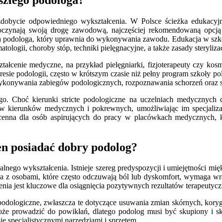
dobycie odpowiedniego wykształcenia. W Polsce ścieżka edukacyjn
poczynają swoją drogę zawodową, najczęściej rekomendowaną opcją s
a podologa, który uprawnia do wykonywania zawodu. Edukacja w szkole
logii, choroby stóp, techniki pielęgnacyjne, a także zasady sterylizacj
ztałcenie medyczne, na przykład pielęgniarki, fizjoterapeuty czy ko
kresie podologii, często w krótszym czasie niż pełny program szkoły 
wykonywania zabiegów podologicznych, rozpoznawania schorzeń oraz 
 Choć kierunki stricte podologiczne na uczelniach medycznych do
 kierunków medycznych i pokrewnych, umożliwiając im specjalizac
 cenna dla osób aspirujących do pracy w placówkach medycznych, kli
en posiadać dobry podolog?
ego wykształcenia. Istnieje szereg predyspozycji i umiejętności mię
ca z osobami, które często odczuwają ból lub dyskomfort, wymaga wra
enia jest kluczowe dla osiągnięcia pozytywnych rezultatów terapeutyc
gi podologiczne, zwłaszcza te dotyczące usuwania zmian skórnych, ko
d może prowadzić do powikłań, dlatego podolog musi być skupiony i
ę specjalistycznymi narzędziami i sprzętem.