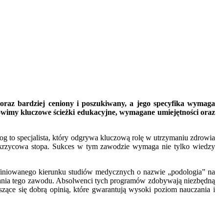
oraz bardziej ceniony i poszukiwany, a jego specyfika wymaga
Omówimy kluczowe ścieżki edukacyjne, wymagane umiejętności oraz
og to specjalista, który odgrywa kluczową rolę w utrzymaniu zdrowia
 cukrzycowa stopa. Sukces w tym zawodzie wymaga nie tylko wiedzy
efiniowanego kierunku studiów medycznych o nazwie „podologia” na
ywania tego zawodu. Absolwenci tych programów zdobywają niezbędną
szące się dobrą opinią, które gwarantują wysoki poziom nauczania i