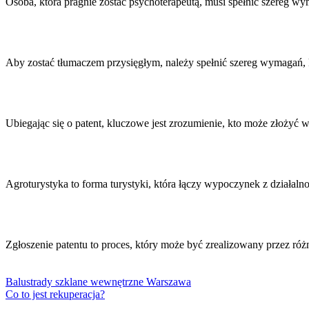
Osoba, która pragnie zostać psychoterapeutą, musi spełnić szereg 
Aby zostać tłumaczem przysięgłym, należy spełnić szereg wymagań, 
Ubiegając się o patent, kluczowe jest zrozumienie, kto może złoży
Agroturystyka to forma turystyki, która łączy wypoczynek z działal
Zgłoszenie patentu to proces, który może być zrealizowany przez r
Balustrady szklane wewnętrzne Warszawa
Co to jest rekuperacja?