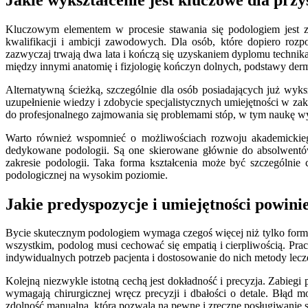
Kluczowym elementem w procesie stawania się podologiem jest z
kwalifikacji i ambicji zawodowych. Dla osób, które dopiero roz
zazwyczaj trwają dwa lata i kończą się uzyskaniem dyplomu technik
między innymi anatomię i fizjologię kończyn dolnych, podstawy dermato
Alternatywną ścieżką, szczególnie dla osób posiadających już wyks
uzupełnienie wiedzy i zdobycie specjalistycznych umiejętności w za
do profesjonalnego zajmowania się problemami stóp, w tym naukę 
Warto również wspomnieć o możliwościach rozwoju akademickiego.
dedykowane podologii. Są one skierowane głównie do absolwentów
zakresie podologii. Taka forma kształcenia może być szczególnie
podologicznej na wysokim poziomie.
Jakie predyspozycje i umiejętności powini
Bycie skutecznym podologiem wymaga czegoś więcej niż tylko formaln
wszystkim, podolog musi cechować się empatią i cierpliwością. Pra
indywidualnych potrzeb pacjenta i dostosowanie do nich metody lecz
Kolejną niezwykle istotną cechą jest dokładność i precyzja. Zabie
wymagają chirurgicznej wręcz precyzji i dbałości o detale. Błą
zdolność manualna, która pozwala na pewne i zręczne posługiwanie si