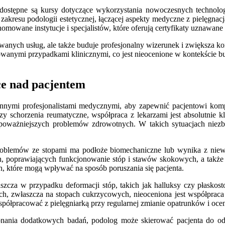
stępne są kursy dotyczące wykorzystania nowoczesnych technologii,
akresu podologii estetycznej, łączącej aspekty medyczne z pielęgna
mowane instytucje i specjalistów, które oferują certyfikaty uznawane
owanych usług, ale także buduje profesjonalny wizerunek i zwiększa 
kowanymi przypadkami klinicznymi, co jest nieocenione w kontekście
ce nad pacjentem
e z innymi profesjonalistami medycznymi, aby zapewnić pacjentowi k
y schorzenia reumatyczne, współpraca z lekarzami jest absolutnie
ważniejszych problemów zdrowotnych. W takich sytuacjach niezbęd
 problemów ze stopami ma podłoże biomechaniczne lub wynika z niew
h, poprawiających funkcjonowanie stóp i stawów skokowych, a także
, które mogą wpływać na sposób poruszania się pacjenta.
za w przypadku deformacji stóp, takich jak halluksy czy płaskostopi
ch, zwłaszcza na stopach cukrzycowych, nieoceniona jest współpraca 
półpracować z pielęgniarką przy regularnej zmianie opatrunków i oceni
nania dodatkowych badań, podolog może skierować pacjenta do odp