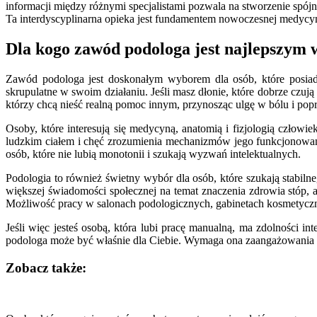
informacji między różnymi specjalistami pozwala na stworzenie spój
Ta interdyscyplinarna opieka jest fundamentem nowoczesnej medycy
Dla kogo zawód podologa jest najlepszy
Zawód podologa jest doskonałym wyborem dla osób, które posiadaj
skrupulatne w swoim działaniu. Jeśli masz dłonie, które dobrze czują m
którzy chcą nieść realną pomoc innym, przynosząc ulgę w bólu i popr
Osoby, które interesują się medycyną, anatomią i fizjologią człow
ludzkim ciałem i chęć zrozumienia mechanizmów jego funkcjonowani
osób, które nie lubią monotonii i szukają wyzwań intelektualnych.
Podologia to również świetny wybór dla osób, które szukają stabil
większej świadomości społecznej na temat znaczenia zdrowia stóp, a
Możliwość pracy w salonach podologicznych, gabinetach kosmetyczny
Jeśli więc jesteś osobą, która lubi pracę manualną, ma zdolności 
podologa może być właśnie dla Ciebie. Wymaga ona zaangażowania w p
Zobacz także:
Nawigacja
wpisu