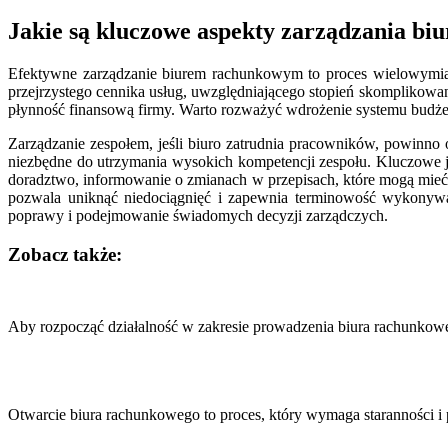
Jakie są kluczowe aspekty zarządzania b
Efektywne zarządzanie biurem rachunkowym to proces wielowymiarow
przejrzystego cennika usług, uwzględniającego stopień skomplikowa
płynność finansową firmy. Warto rozważyć wdrożenie systemu budżet
Zarządzanie zespołem, jeśli biuro zatrudnia pracowników, powinno
niezbędne do utrzymania wysokich kompetencji zespołu. Kluczowe j
doradztwo, informowanie o zmianach w przepisach, które mogą mieć 
pozwala uniknąć niedociągnięć i zapewnia terminowość wykonywa
poprawy i podejmowanie świadomych decyzji zarządczych.
Zobacz także:
Nawigacja
wpisu
Aby rozpocząć działalność w zakresie prowadzenia biura rachunkow
Otwarcie biura rachunkowego to proces, który wymaga staranności i