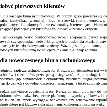
dobyć pierwszych klientów
su dla każdego biura rachunkowego. W branży, gdzie powierza się da
alnej identyfikacji wizualnej – logo, wizytówki, strona internetowa.
społu, danych kontaktowych oraz ewentualnych referencjach. Warto 
yciągnąć potencjalnych klientów i zbudować wizerunek eksperta.
h i networkingu. Warto poinformować swoich znajomych, byłych wspó
nżowych czy spotkaniach networkingowych to doskonała okazja do na
zachęcić ich do skorzystania z oferty. Ważne jest, aby od samego p
wolonych klientów staną się najlepszą reklamą dla Twojego biura.
ne dla nowoczesnego biura rachunkowego
edniego zaplecza technologicznego. Kluczowym elementem jest wyb
rzychodów i rozchodów, przez pełną księgowość, aż po obsługę kadr
mi systemami (np. bankowością elektroniczną, systemami magazynowymi)
stęp do danych z dowolnego miejsca i urządzenia, a także automatycznie
dzia ułatwiające codzienną pracę. Należą do nich: programy do twor
ji dokumentów, a także bezpieczne platformy do wymiany plików z kli
sów, takich jak import wyciągów bankowych czy generowanie raportó
nfrastrukturę jest kluczowe dla utrzymania konkurencyjności na rynku.