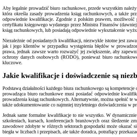
Aby legalnie prowadzić biuro rachunkowe, przede wszystkim należy
która określa zasady prowadzenia ksiąg rachunkowych, a także p
odpowiednie kwalifikacje. Zgodnie z polskim prawem, możliwość 
certyfikatu księgowego wydanego przez Ministra Finansów (dawniej
ksiąg rachunkowych, lub posiadają odpowiednie wykształcenie wyższ
Niezależnie od posiadanych kwalifikacji, niezwykle istotne jest z
jak i jego klientów w przypadku wystąpienia błędów w prowadzon
prawa, jednak zawsze warto rozważyć jej zwiększenie, aby zapewni
ochrony danych osobowych (RODO), ponieważ biuro rachunkowe pr
kluczowe.
Jakie kwalifikacje i doświadczenie są nie
Podstawą działalności każdego biura rachunkowego są kompetencje o
prowadząca biuro rachunkowe musi posiadać odpowiednie kwalifikac
prowadzenia ksiąg rachunkowych. Alternatywnie, można spełnić te 
także udokumentowanie co najmniej trzyletniego doświadczenia w p
Jednak same formalne kwalifikacje to nie wszystko. W dynamicznie
szkoleniach, kursach, konferencjach branżowych oraz śledzenie 
zawodowe zdobyte w różnych sektorach gospodarki może okazać się 
biegła w liczbach i przepisach, ale także doradca, potrafiący prze