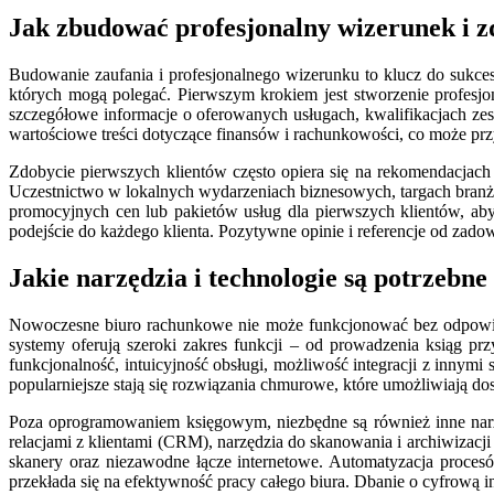
Jak zbudować profesjonalny wizerunek i z
Budowanie zaufania i profesjonalnego wizerunku to klucz do sukce
których mogą polegać. Pierwszym krokiem jest stworzenie profesjon
szczegółowe informacje o oferowanych usługach, kwalifikacjach ze
wartościowe treści dotyczące finansów i rachunkowości, co może prz
Zdobycie pierwszych klientów często opiera się na rekomendacjac
Uczestnictwo w lokalnych wydarzeniach biznesowych, targach bra
promocyjnych cen lub pakietów usług dla pierwszych klientów, aby 
podejście do każdego klienta. Pozytywne opinie i referencje od zado
Jakie narzędzia i technologie są potrzeb
Nowoczesne biuro rachunkowe nie może funkcjonować bez odpowi
systemy oferują szeroki zakres funkcji – od prowadzenia ksiąg p
funkcjonalność, intuicyjność obsługi, możliwość integracji z inny
popularniejsze stają się rozwiązania chmurowe, które umożliwiają do
Poza oprogramowaniem księgowym, niezbędne są również inne narzę
relacjami z klientami (CRM), narzędzia do skanowania i archiwizac
skanery oraz niezawodne łącze internetowe. Automatyzacja proce
przekłada się na efektywność pracy całego biura. Dbanie o cyfrową i