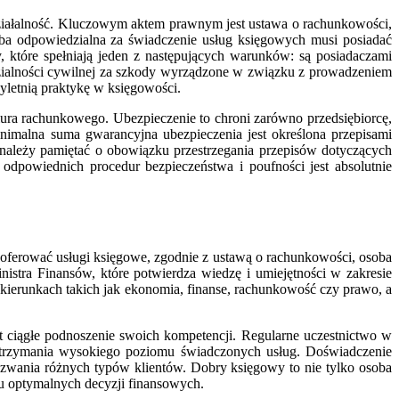
działalność. Kluczowym aktem prawnym jest ustawa o rachunkowości,
ba odpowiedzialna za świadczenie usług księgowych musi posiadać
które spełniają jeden z następujących warunków: są posiadaczami
dzialności cywilnej za szkody wyrządzone w związku z prowadzeniem
yletnią praktykę w księgowości.
iura rachunkowego. Ubezpieczenie to chroni zarówno przedsiębiorcę,
imalna suma gwarancyjna ubezpieczenia jest określona przepisami
 należy pamiętać o obowiązku przestrzegania przepisów dotyczących
powiednich procedur bezpieczeństwa i poufności jest absolutnie
 oferować usługi księgowe, zgodnie z ustawą o rachunkowości, osoba
istra Finansów, które potwierdza wiedzę i umiejętności w zakresie
ierunkach takich jak ekonomia, finanse, rachunkowość czy prawo, a
t ciągłe podnoszenie swoich kompetencji. Regularne uczestnictwo w
 utrzymania wysokiego poziomu świadczonych usług. Doświadczenie
yzwania różnych typów klientów. Dobry księgowy to nie tylko osoba
iu optymalnych decyzji finansowych.