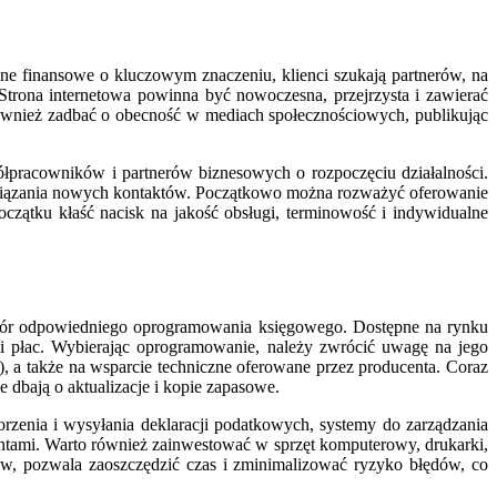
ne finansowe o kluczowym znaczeniu, klienci szukają partnerów, na
 Strona internetowa powinna być nowoczesna, przejrzysta i zawierać
również zadbać o obecność w mediach społecznościowych, publikując
łpracowników i partnerów biznesowych o rozpoczęciu działalności.
wiązania nowych kontaktów. Początkowo można rozważyć oferowanie
oczątku kłaść nacisk na jakość obsługi, terminowość i indywidualne
ór odpowiedniego oprogramowania księgowego. Dostępne na rynku
 i płac. Wybierając oprogramowanie, należy zwrócić uwagę na jego
, a także na wsparcie techniczne oferowane przez producenta. Coraz
 dbają o aktualizacje i kopie zapasowe.
zenia i wysyłania deklaracji podatkowych, systemy do zarządzania
entami. Warto również zainwestować w sprzęt komputerowy, drukarki,
w, pozwala zaoszczędzić czas i zminimalizować ryzyko błędów, co