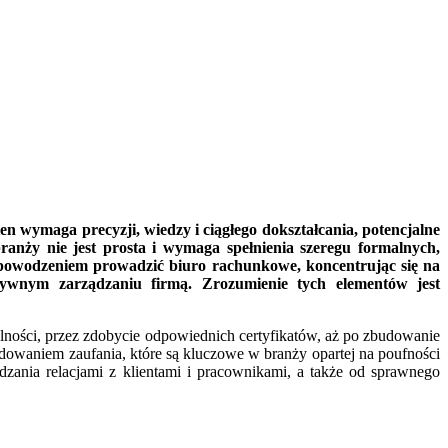
 wymaga precyzji, wiedzy i ciągłego dokształcania, potencjalne
anży nie jest prosta i wymaga spełnienia szeregu formalnych,
powodzeniem prowadzić biuro rachunkowe, koncentrując się na
tywnym zarządzaniu firmą. Zrozumienie tych elementów jest
alności, przez zdobycie odpowiednich certyfikatów, aż po zbudowanie
dowaniem zaufania, które są kluczowe w branży opartej na poufności
dzania relacjami z klientami i pracownikami, a także od sprawnego