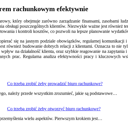
iurem rachunkowym efektywnie
y, który obejmuje zarówno zarządzanie finansami, zasobami ludzkimi
nia obsługi poszczególnych klientów. Niezwykle ważne jest również te
owania i kontroli kosztów, co pozwoli na lepsze planowanie wydatków
 opierać się na jasnym podziale obowiązków, regularnej komunikacj
est również budowanie dobrych relacji z klientami. Oznacza to nie t
wpływ na działalność klienta, oraz szybkie reagowanie na zapytania 
nych prac. Regularna analiza efektywności pracy i kluczowych w
Co trzeba zrobić żeby prowadzić biuro rachunkowe?
ego, należy przede wszystkim zrozumieć, jakie są podstawowe…
Co trzeba zrobić żeby otworzyć biuro rachunkowe?
 przemyślenia wielu aspektów. Pierwszym krokiem jest…