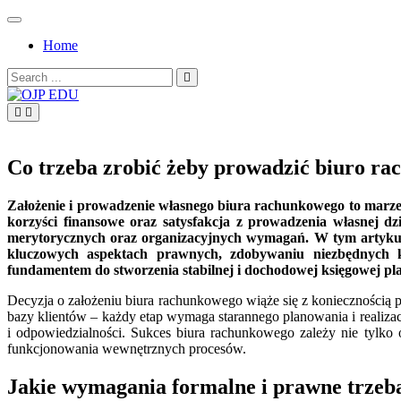
Skip
to
Home
content
Search
for:
OJP EDU
Co trzeba zrobić żeby prowadzić biuro r
Założenie i prowadzenie własnego biura rachunkowego to marzen
korzyści finansowe oraz satysfakcja z prowadzenia własnej d
merytorycznych oraz organizacyjnych wymagań. W tym artykul
kluczowych aspektach prawnych, zdobywaniu niezbędnych kw
fundamentem do stworzenia stabilnej i dochodowej księgowej pl
Decyzja o założeniu biura rachunkowego wiąże się z koniecznością p
bazy klientów – każdy etap wymaga starannego planowania i realiza
i odpowiedzialności. Sukces biura rachunkowego zależy nie tylko 
funkcjonowania wewnętrznych procesów.
Jakie wymagania formalne i prawne trzeba