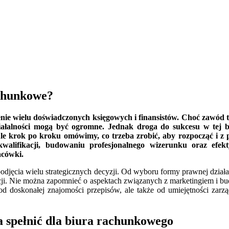
achunkowe?
ie wielu doświadczonych księgowych i finansistów. Choć zawód ten
ziałalności mogą być ogromne. Jednak droga do sukcesu w tej br
e krok po kroku omówimy, co trzeba zrobić, aby rozpocząć i z 
alifikacji, budowaniu profesjonalnego wizerunku oraz efek
acówki.
odjęcia wielu strategicznych decyzji. Od wyboru formy prawnej dział
cji. Nie można zapomnieć o aspektach związanych z marketingiem i bu
od doskonałej znajomości przepisów, ale także od umiejętności zarzą
 spełnić dla biura rachunkowego