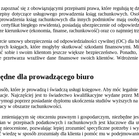
 zapoznać się z obowiązującymi przepisami prawa, które regulują tę 
rzepisy dotyczące usługowego prowadzenia ksiąg rachunkowych. Oso
prowadzenia ksiąg rachunkowych dla innych podmiotów mają osoby, 
 certyfikat biegłego rewidenta), posiadają ubezpieczenie od odpowie
e kierunkowe (ekonomia, finanse, rachunkowość) oraz co najmniej trz
awarcie umowy ubezpieczenia od odpowiedzialności cywilnej (OC) dla b
ych księgach, które mogłyby skutkować szkodami finansowymi. Min
ć sobie i swoim klientom jeszcze większe bezpieczeństwo. Ponadto,
zetwarza wrażliwe dane finansowe swoich klientów. Wdrożenie od
zbędne dla prowadzącego biuro
sób, które je prowadzą i świadczą usługi księgowe. Aby móc legalnie
je. Najczęściej jest to świadectwo kwalifikacyjne wydane przez Min
wymogi poprzez posiadanie dyplomu ukończenia studiów wyższych na k
racy w obszarze rachunkowości.
 zmieniającym się otoczeniu prawnym i gospodarczym, niezbędne jes
zmian w przepisach podatkowych i rachunkowych jest kluczowe dla
nieocenione, pozwalając lepiej zrozumieć specyficzne potrzeby i w
kazać wiedzę w sposób zrozumiały dla klienta i pomóc mu w podejmowan