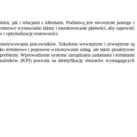
, jak i relacjami z klientami. Podstawą jest stworzenie jasnego i
rminowe wystawianie faktur i monitorowanie płatności, aby zapewnić
 i optymalizację rentowności.
i i motywowaniu pracowników. Szkolenia wewnętrzne i zewnętrzne są
ylko terminowe i poprawne wykonywanie usług, ale także proaktywne
i problemy. Wprowadzenie systemu zarządzania zadaniami i terminami
skaźników (KPI) pozwala na identyfikację obszarów wymagających