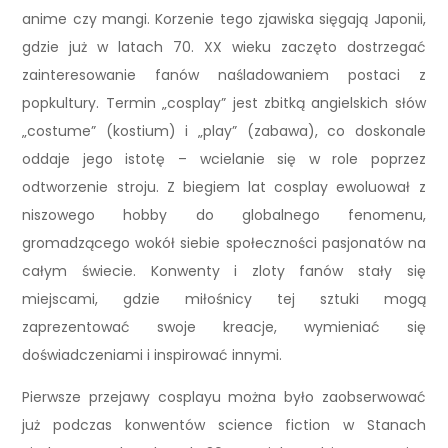
anime czy mangi. Korzenie tego zjawiska sięgają Japonii,
gdzie już w latach 70. XX wieku zaczęto dostrzegać
zainteresowanie fanów naśladowaniem postaci z
popkultury. Termin „cosplay” jest zbitką angielskich słów
„costume” (kostium) i „play” (zabawa), co doskonale
oddaje jego istotę – wcielanie się w role poprzez
odtworzenie stroju. Z biegiem lat cosplay ewoluował z
niszowego hobby do globalnego fenomenu,
gromadzącego wokół siebie społeczności pasjonatów na
całym świecie. Konwenty i zloty fanów stały się
miejscami, gdzie miłośnicy tej sztuki mogą
zaprezentować swoje kreacje, wymieniać się
doświadczeniami i inspirować innymi.
Pierwsze przejawy cosplayu można było zaobserwować
już podczas konwentów science fiction w Stanach