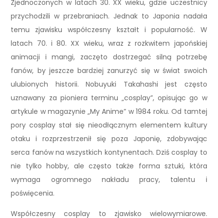
Zjednoczonych w latach 30. XX wieku, gdzie uczestnicy
przychodzili w przebraniach. Jednak to Japonia nadała
temu zjawisku współczesny kształt i popularność. W
latach 70. i 80. XX wieku, wraz z rozkwitem japońskiej
animacji i mangi, zaczęto dostrzegać silną potrzebę
fanów, by jeszcze bardziej zanurzyć się w świat swoich
ulubionych historii. Nobuyuki Takahashi jest często
uznawany za pioniera terminu „cosplay”, opisując go w
artykule w magazynie „My Anime” w 1984 roku. Od tamtej
pory cosplay stał się nieodłącznym elementem kultury
otaku i rozprzestrzenił się poza Japonię, zdobywając
serca fanów na wszystkich kontynentach. Dziś cosplay to
nie tylko hobby, ale często także forma sztuki, która
wymaga ogromnego nakładu pracy, talentu i
poświęcenia.
Współczesny cosplay to zjawisko wielowymiarowe.