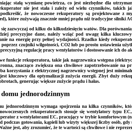
wniając stałą wymianę powietrza, co jest niezbędne dla utrzym
uperator nie jest stała i zależy od wielu czynników, takich j
o podkreślić, że nowoczesne rekuperatory są projektowane z my
), które zużywają znacznie mniej prądu niż tradycyjne silniki A
ę zazwyczaj od kilku do kilkudziesięciu watów. Dla porównania, j
dziej precyzyjne dane, należy wziąć pod uwagę kilka kluczow
ie na energię przy pełnej wydajności. Rzadko kiedy rekuperato
d poprzez czujniki wilgotności, CO2 lub po prostu ustawienia uż
na precyzyjną regulację pracy wentylatorów i dostosowanie ich do
we funkcje rekuperatora, takie jak nagrzewnica wstępna (elektr
ochronna, znacząco zwiększa ona chwilowe zapotrzebowanie na 
eba korzystania z elektrycznej nagrzewnicy wstępnej jest minim
st kluczowy dla optymalizacji zużycia energii. Zbyt duży reku
brotach, generując większe zużycie prądu i hałas.
 w domu jednorodzinnym
omu jednorodzinnym wymaga spojrzenia na kilka czynników, kt
owoczesnych rekuperatorach stosuje się wentylatory typu EC, k
erator z wentylatorami EC, pracujący w trybie komfortowym (na 
 podczas gotowania, kąpieli lub wizyty większej liczby osób, gd
żne jest, aby zrozumieć, że te wartości są chwilowe i nie repreze