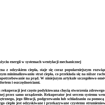
yciu energii w systemach wentylacji mechanicznej
zna z odzyskiem ciepła, staje się coraz popularniejszym rozwi
ym minimalizowaniu strat ciepła, co przekłada się na niższe rach
 zapotrzebowanie na prąd. W niniejszym artykule szczegółowo omó
mfortem i oszczędnościami.
rekuperacji jest często podyktowana chęcią stworzenia zdrowego 
rycznej przez samo urządzenie. Rekuperator jest sercem systemu 
trznego, jego filtracji, podgrzewaniu lub schładzaniu za pomoc
 jego ciepło jest odzyskiwane i przekazywane czystemu strumieni