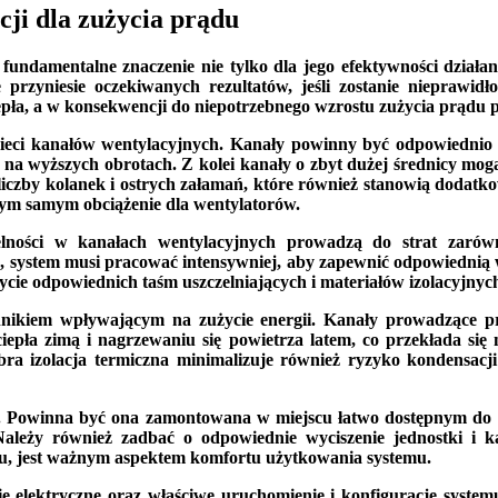
cji dla zużycia prądu
fundamentalne znaczenie nie tylko dla jego efektywności działani
przyniesie oczekiwanych rezultatów, jeśli zostanie nieprawid
pła, a w konsekwencji do niepotrzebnego wzrostu zużycia prądu p
 sieci kanałów wentylacyjnych. Kanały powinny być odpowiednio
 na wyższych obrotach. Z kolei kanały o zbyt dużej średnicy mog
liczby kolanek i ostrych załamań, które również stanowią dodatk
ym samym obciążenie dla wentylatorów.
czelności w kanałach wentylacyjnych prowadzą do strat zar
ie, system musi pracować intensywniej, aby zapewnić odpowiedni
życie odpowiednich taśm uszczelniających i materiałów izolacyjnych 
nnikiem wpływającym na zużycie energii. Kanały prowadzące pr
pła zimą i nagrzewaniu się powietrza latem, co przekłada się n
obra izolacja termiczna minimalizuje również ryzyko kondensa
. Powinna być ona zamontowana w miejscu łatwo dostępnym do ko
Należy również zadbać o odpowiednie wyciszenie jednostki i k
du, jest ważnym aspektem komfortu użytkowania systemu.
 elektryczne oraz właściwe uruchomienie i konfigurację systemu