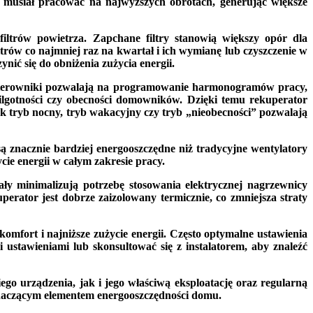
 musiał pracować na najwyższych obrotach, generując większe
iltrów powietrza. Zapchane filtry stanowią większy opór dla
trów co najmniej raz na kwartał i ich wymianę lub czyszczenie w
nić się do obniżenia zużycia energii.
 sterowniki pozwalają na programowanie harmonogramów pracy,
ilgotności czy obecności domowników. Dzięki temu rekuperator
jak tryb nocny, tryb wakacyjny czy tryb „nieobecności” pozwalają
 znacznie bardziej energooszczędne niż tradycyjne wentylatory
cie energii w całym zakresie pracy.
ły minimalizują potrzebę stosowania elektrycznej nagrzewnicy
erator jest dobrze zaizolowany termicznie, co zmniejsza straty
mfort i najniższe zużycie energii. Często optymalne ustawienia
ustawieniami lub skonsultować się z instalatorem, aby znaleźć
o urządzenia, jak i jego właściwą eksploatację oraz regularną
 znaczącym elementem energooszczędności domu.