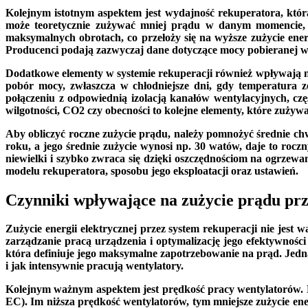
Kolejnym istotnym aspektem jest wydajność rekuperatora, któ
może teoretycznie zużywać mniej prądu w danym momencie, 
maksymalnych obrotach, co przełoży się na wyższe zużycie ener
Producenci podają zazwyczaj dane dotyczące mocy pobieranej w 
Dodatkowe elementy w systemie rekuperacji również wpływają n
pobór mocy, zwłaszcza w chłodniejsze dni, gdy temperatura
połączeniu z odpowiednią izolacją kanałów wentylacyjnych, czę
wilgotności, CO2 czy obecności to kolejne elementy, które zużyw
Aby obliczyć roczne zużycie prądu, należy pomnożyć średnie chw
roku, a jego średnie zużycie wynosi np. 30 watów, daje to roc
niewielki i szybko zwraca się dzięki oszczędnościom na ogrzewan
modelu rekuperatora, sposobu jego eksploatacji oraz ustawień.
Czynniki wpływające na zużycie prądu prz
Zużycie energii elektrycznej przez system rekuperacji nie jest 
zarządzanie pracą urządzenia i optymalizację jego efektywnoś
która definiuje jego maksymalne zapotrzebowanie na prąd. Jedna
i jak intensywnie pracują wentylatory.
Kolejnym ważnym aspektem jest prędkość pracy wentylatorów. N
EC). Im niższa prędkość wentylatorów, tym mniejsze zużycie ene