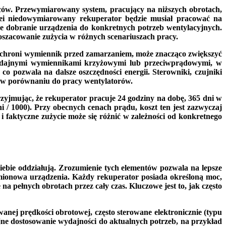
ców. Przewymiarowany system, pracujący na niższych obrotach,
ei niedowymiarowany rekuperator będzie musiał pracować na
owe dobranie urządzenia do konkretnych potrzeb wentylacyjnych.
oszacowanie zużycia w różnych scenariuszach pracy.
a chroni wymiennik przed zamarzaniem, może znacząco zwiększyć
 wydajnymi wymiennikami krzyżowymi lub przeciwprądowymi, w
o pozwala na dalsze oszczędności energii. Sterowniki, czujniki
lny w porównaniu do pracy wentylatorów.
rzyjmując, że rekuperator pracuje 24 godziny na dobę, 365 dni w
 / 1000). Przy obecnych cenach prądu, koszt ten jest zazwyczaj
 i faktyczne zużycie może się różnić w zależności od konkretnego
 siebie oddziałują. Zrozumienie tych elementów pozwala na lepsze
amionowa urządzenia. Każdy rekuperator posiada określoną moc,
 pełnych obrotach przez cały czas. Kluczowe jest to, jak często
ej prędkości obrotowej, często sterowane elektronicznie (typu
yjne dostosowanie wydajności do aktualnych potrzeb, na przykład