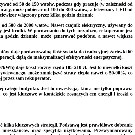
wać od 50 do 150 watów, podczas gdy pracuje (w zależności od
 pracy, może pobierać od 100 do 300 watów, a telewizory LED od
elewizor włączony przez kilka godzin dziennie.
d 500 do 2000 watów. Nawet czajnik elektryczny, używany do
 jest krótki. W porównaniu do tych urządzeń, rekuperator jest
lka godzin dziennie, może generować podobne, a nawet większe
ów daje porównywalną ilość światła do tradycyjnej żarówki 60
eracji, dążą do maksymalizacji efektywności energetycznej.
kWh) daje koszt roczny rzędu 105-210 zł. Jest to niewielki koszt
wywiewanego, może zmniejszyć straty ciepła nawet o 50-90%, co
ej przez sam rekuperator.
ej całego budynku. Jest to inwestycja, która nie tylko poprawia
co jest kluczowe w kontekście rosnących cen energii i troski o
ć kilka kluczowych strategii. Podstawą jest prawidłowe dobranie
 mieszkańców oraz specyfiki użytkowania. Przewymiarowany