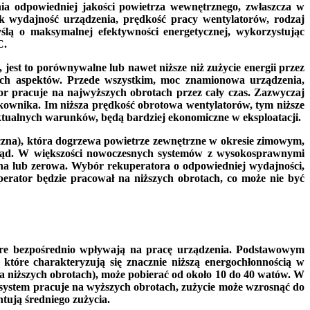
ania odpowiedniej jakości powietrza wewnętrznego, zwłaszcza w
ak wydajność urządzenia, prędkość pracy wentylatorów, rodzaj
ślą o maksymalnej efektywności energetycznej, wykorzystując
C.
est to porównywalne lub nawet niższe niż zużycie energii przez
ych aspektów. Przede wszystkim, moc znamionowa urządzenia,
r pracuje na najwyższych obrotach przez cały czas. Zazwyczaj
ytkownika. Im niższa prędkość obrotowa wentylatorów, tym niższe
 aktualnych warunków, będą bardziej ekonomiczne w eksploatacji.
yczna), która dogrzewa powietrze zewnętrzne w okresie zimowym,
prąd. W większości nowoczesnych systemów z wysokosprawnymi
alna lub zerowa. Wybór rekuperatora o odpowiedniej wydajności,
perator będzie pracował na niższych obrotach, co może nie być
óre bezpośrednio wpływają na pracę urządzenia. Podstawowym
tóre charakteryzują się znacznie niższą energochłonnością w
niższych obrotach), może pobierać od około 10 do 40 watów. W
y system pracuje na wyższych obrotach, zużycie może wzrosnąć do
ntują średniego zużycia.