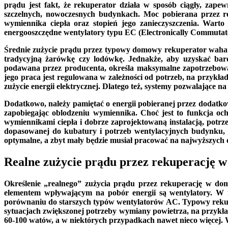
prądu jest fakt, że rekuperator działa w sposób ciągły, zape
szczelnych, nowoczesnych budynkach. Moc pobierana przez rek
wymiennika ciepła oraz stopień jego zanieczyszczenia. Wart
energooszczędne wentylatory typu EC (Electronically Commutated
Średnie zużycie prądu przez typowy domowy rekuperator waha si
tradycyjną żarówkę czy lodówkę. Jednakże, aby uzyskać bar
podawana przez producenta, określa maksymalne zapotrzebowan
jego praca jest regulowana w zależności od potrzeb, na przykła
zużycie energii elektrycznej. Dlatego też, systemy pozwalające 
Dodatkowo, należy pamiętać o energii pobieranej przez dodatko
zapobiegając oblodzeniu wymiennika. Choć jest to funkcja 
wymiennikami ciepła i dobrze zaprojektowaną instalacją, potrz
dopasowanej do kubatury i potrzeb wentylacyjnych budynku, je
optymalne, a zbyt mały będzie musiał pracować na najwyższych o
Realne zużycie prądu przez rekuperację
Określenie „realnego” zużycia prądu przez rekuperację w d
elementem wpływającym na pobór energii są wentylatory. W n
porównaniu do starszych typów wentylatorów AC. Typowy rekup
sytuacjach zwiększonej potrzeby wymiany powietrza, na przykład
60-100 watów, a w niektórych przypadkach nawet nieco więcej. Wa