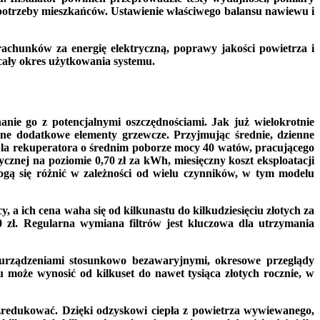
 potrzeby mieszkańców. Ustawienie właściwego balansu nawiewu i
 rachunków za energię elektryczną, poprawy jakości powietrza i
cały okres użytkowania systemu.
nie go z potencjalnymi oszczędnościami. Jak już wielokrotnie
lne dodatkowe elementy grzewcze. Przyjmując średnie, dzienne
Dla rekuperatora o średnim poborze mocy 40 watów, pracującego
cznej na poziomie 0,70 zł za kWh, miesięczny koszt eksploatacji
mogą się różnić w zależności od wielu czynników, w tym modelu
, a ich cena waha się od kilkunastu do kilkudziesięciu złotych za
0 zł. Regularna wymiana filtrów jest kluczowa dla utrzymania
 urządzeniami stosunkowo bezawaryjnymi, okresowe przeglądy
może wynosić od kilkuset do nawet tysiąca złotych rocznie, w
a zredukować. Dzięki odzyskowi ciepła z powietrza wywiewanego,