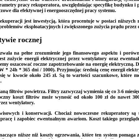
parametry pracy rekuperatora, uwzględniając specyfikę budynku i
zowe dla efektywnej i energooszczędnej pracy systemu.
ekuperacji jest inwestycją, która procentuje w postaci niższych
problemów eksploatacyjnych i zwiększonego zużycia prądu przez 
tywie rocznej
ozwala na pełne zrozumienie jego finansowego aspektu i porówna
t zużycie energii elektrycznej przez wentylatory oraz ewentua
ożemy oszacować roczne zapotrzebowanie na energię elektryczną. 
 * 24h * 365 dni / 1000). Przyjmując średnią cenę energii elektry
 się w kwocie około 245 zł. Są to wartości szacunkowe, które 
.
ą filtrów powietrza. Filtry zazwyczaj wymienia się co 3-6 miesięcy
roczny koszt filtrów może wynosić od około 100 zł do nawet 30
rzez wentylatory.
wisowych i konserwacji. Chociaż nowoczesne rekuperatory są
racę i zapobiec ewentualnym awariom. Koszt takiego przeglądu 
 znacząco niższe niż koszty ogrzewania, które ten system pomag