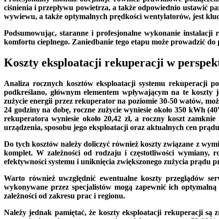
ciśnienia i przepływu powietrza, a także odpowiednio ustawić 
wywiewu, a także optymalnych prędkości wentylatorów, jest kluc
Podsumowując, staranne i profesjonalne wykonanie instalacji r
komfortu cieplnego. Zaniedbanie tego etapu może prowadzić do 
Koszty eksploatacji rekuperacji w perspek
Analiza rocznych kosztów eksploatacji systemu rekuperacji p
podkreślano, głównym elementem wpływającym na te koszty jes
zużycie energii przez rekuperator na poziomie 30-50 watów, m
24 godziny na dobę, roczne zużycie wyniesie około 350 kWh (40W
rekuperatora wyniesie około 20,42 zł, a roczny koszt zamknie
urządzenia, sposobu jego eksploatacji oraz aktualnych cen prądu
Do tych kosztów należy doliczyć również koszty związane z wymian
komplet. W zależności od rodzaju i częstotliwości wymiany, 
efektywności systemu i uniknięcia zwiększonego zużycia prądu p
Warto również uwzględnić ewentualne koszty przeglądów ser
wykonywane przez specjalistów mogą zapewnić ich optymalną p
zależności od zakresu prac i regionu.
Należy jednak pamiętać, że koszty eksploatacji rekuperacji są