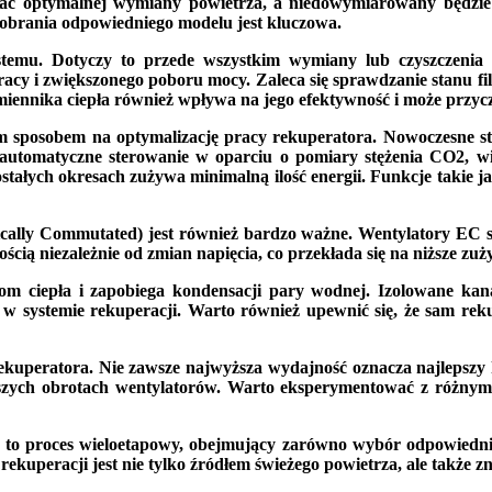
niać optymalnej wymiany powietrza, a niedowymiarowany będzie
 dobrania odpowiedniego modelu jest kluczowa.
temu. Dotyczy to przede wszystkim wymiany lub czyszczenia f
racy i zwiększonego poboru mocy. Zaleca się sprawdzanie stanu fil
iennika ciepła również wpływa na jego efektywność i może przyczy
jnym sposobem na optymalizację pracy rekuperatora. Nowoczesne
 automatyczne sterowanie w oparciu o pomiary stężenia CO2, w
zostałych okresach zużywa minimalną ilość energii. Funkcje takie 
ally Commutated) jest również bardzo ważne. Wentylatory EC są
cią niezależnie od zmian napięcia, co przekłada się na niższe zuży
om ciepła i zapobiega kondensacji pary wodnej. Izolowane kana
w systemie rekuperacji. Warto również upewnić się, że sam rekup
uperatora. Nie zawsze najwyższa wydajność oznacza najlepszy ko
ższych obrotach wentylatorów. Warto eksperymentować z różnymi 
to proces wieloetapowy, obejmujący zarówno wybór odpowiednieg
ekuperacji jest nie tylko źródłem świeżego powietrza, ale także