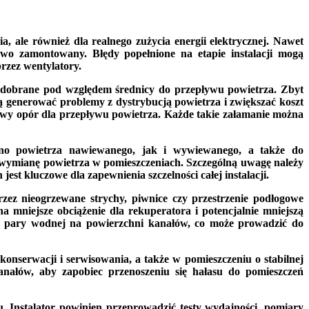
a, ale również dla realnego zużycia energii elektrycznej. Nawet
łowo zamontowany. Błędy popełnione na etapie instalacji mogą
rzez wentylatory.
 dobrane pod względem średnicy do przepływu powietrza. Zbyt
ą generować problemy z dystrybucją powietrza i zwiększać koszt
owy opór dla przepływu powietrza. Każde takie załamanie można
ówno powietrza nawiewanego, jak i wywiewanego, a także do
ą wymianę powietrza w pomieszczeniach. Szczególną uwagę należy
jest kluczowe dla zapewnienia szczelności całej instalacji.
zez nieogrzewane strychy, piwnice czy przestrzenie podłogowe
a mniejsze obciążenie dla rekuperatora i potencjalnie mniejszą
cji pary wodnej na powierzchni kanałów, co może prowadzić do
nserwacji i serwisowania, a także w pomieszczeniu o stabilnej
anałów, aby zapobiec przenoszeniu się hałasu do pomieszczeń
. Instalator powinien przeprowadzić testy wydajności, pomiary