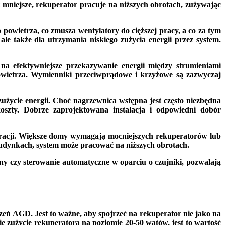
 mniejsze, rekuperator pracuje na niższych obrotach, zużywając
powietrza, co zmusza wentylatory do cięższej pracy, a co za tym
ale także dla utrzymania niskiego zużycia energii przez system.
na efektywniejsze przekazywanie energii między strumieniami
wietrza. Wymienniki przeciwprądowe i krzyżowe są zazwyczaj
życie energii. Choć nagrzewnica wstępna jest często niezbędna
zty. Dobrze zaprojektowana instalacja i odpowiedni dobór
racji. Większe domy wymagają mocniejszych rekuperatorów lub
 budynkach, system może pracować na niższych obrotach.
ny czy sterowanie automatyczne w oparciu o czujniki, pozwalają
eń AGD. Jest to ważne, aby spojrzeć na rekuperator nie jako na
ie zużycie rekuperatora na poziomie 20-50 watów, jest to wartość