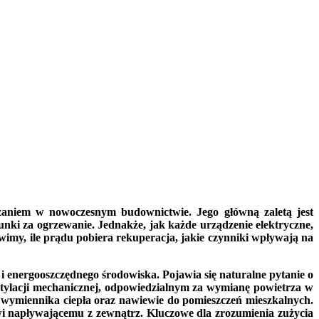
ązaniem w nowoczesnym budownictwie. Jego główną zaletą jest
unki za ogrzewanie. Jednakże, jak każde urządzenie elektryczne,
wimy, ile prądu pobiera rekuperacja, jakie czynniki wpływają na
i energooszczędnego środowiska. Pojawia się naturalne pytanie o
wentylacji mechanicznej, odpowiedzialnym za wymianę powietrza w
ą wymiennika ciepła oraz nawiewie do pomieszczeń mieszkalnych.
owi napływającemu z zewnątrz. Kluczowe dla zrozumienia zużycia