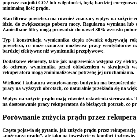
poprzez czujniki CO2 lub wilgotności, będą bardziej energoosz
minimalną ilość prądu.
Stan filtrów powietrza ma również znaczący wpływ na zużycie en
idzie, do zwiększonego poboru mocy. Regularna wymiana lub czys
Zaniedbane filtry mogą prowadzić do nawet 30% wzrostu pobor
Typ i konstrukcja wymiennika ciepła również odgrywają rolę
powietrza, co może oznaczać możliwość pracy wentylatorów 
bardziej efektywne niż wymienniki przepływowe.
Dodatkowe elementy, takie jak nagrzewnica wstępna czy elektr
do ochrony wymiennika przed oblodzeniem w skrajnych war
rekuperatora mogą zminimalizować potrzebę jej uruchamiania.
Wielkość i kubatura wentylowanego budynku ma bezpośrednie 
pracy na wyższych obrotach, co naturalnie przekłada się na wię
Wpływ na zużycie prądu mają również ustawienia sterowania. Tr
na dostosowanie pracy rekuperatora do bieżących potrzeb, co prz
Porównanie zużycia prądu przez rekupera
Często pojawia się pytanie, jak zużycie prądu przez rekuperac
„pożeracza prądu”, ale jako na inwestycję w komfort i zdrowie, 