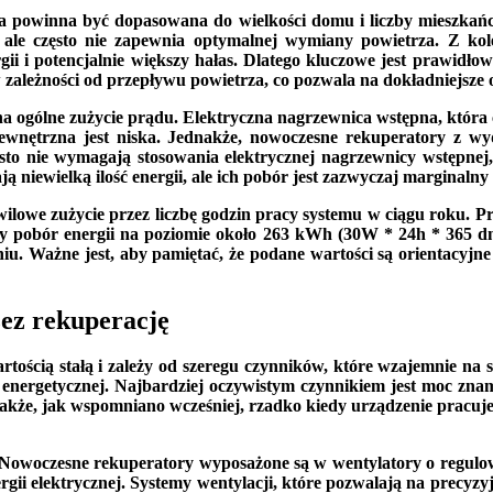
ra powinna być dopasowana do wielkości domu i liczby mieszkań
ale często nie zapewnia optymalnej wymiany powietrza. Z kol
gii i potencjalnie większy hałas. Dlatego kluczowe jest prawidł
zależności od przepływu powietrza, co pozwala na dokładniejsze 
a ogólne zużycie prądu. Elektryczna nagrzewnica wstępna, któr
 zewnętrzna jest niska. Jednakże, nowoczesne rekuperatory z
sto nie wymagają stosowania elektrycznej nagrzewnicy wstępnej, c
ają niewielką ilość energii, ale ich pobór jest zazwyczaj margina
ilowe zużycie przez liczbę godzin pracy systemu w ciągu roku. P
zny pobór energii na poziomie około 263 kWh (30W * 24h * 365 dni
iu. Ważne jest, aby pamiętać, że podane wartości są orientacyjne
ez rekuperację
wartością stałą i zależy od szeregu czynników, które wzajemnie na
ci energetycznej. Najbardziej oczywistym czynnikiem jest moc zn
kże, jak wspomniano wcześniej, rzadko kiedy urządzenie pracuje na
owoczesne rekuperatory wyposażone są w wentylatory o regulowan
rgii elektrycznej. Systemy wentylacji, które pozwalają na precyz