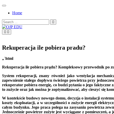
Skip
to
Home
content
Search
for:
OJP EDU
Rekuperacja ile pobiera pradu?
„`html
Rekuperacja ile pobiera prądu? Kompleksowy przewodnik po zuż
System rekuperacji, znany również jako wentylacja mechanic
zapewnienie stałego dopływu świeżego powietrza przy jednoczesn
rekuperator pobiera energię, co budzi pytania o jego faktyczne
to zużycie oraz jak można je zoptymalizować, aby cieszyć się ko
W kontekście budowy nowego domu, decyzja o instalacji systemu 
koszty eksploatacji, a w szczególności o zużycie energii elekt
całym budynku. Jego praca polega na zasysaniu powietrza zewnę
Jednocześnie powietrze zużyte jest wyciągane z pomieszczeń, a