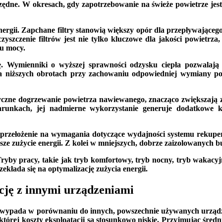
czędne. W okresach, gdy zapotrzebowanie na świeże powietrze jest
ergii. Zapchane filtry stanowią większy opór dla przepływającego 
zczenie filtrów jest nie tylko kluczowe dla jakości powietrza, 
u mocy.
. Wymienniki o wyższej sprawności odzysku ciepła pozwalają 
na niższych obrotach przy zachowaniu odpowiedniej wymiany po
yczne dogrzewanie powietrza nawiewanego, znacząco zwiększają zu
unkach, jej nadmierne wykorzystanie generuje dodatkowe kos
przełożenie na wymagania dotyczące wydajności systemu rekupe
ksze zużycie energii. Z kolei w mniejszych, dobrze zaizolowanych
yby pracy, takie jak tryb komfortowy, tryb nocny, tryb wakacyj
ekłada się na optymalizację zużycia energii.
cję z innymi urządzeniami
ję wypada w porównaniu do innych, powszechnie używanych urządz
której koszty eksploatacji są stosunkowo niskie. Przyjmując średn