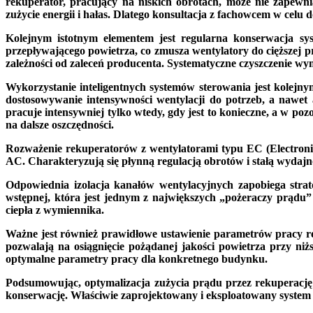
rekuperator, pracujący na niskich obrotach, może nie zapew
zużycie energii i hałas. Dlatego konsultacja z fachowcem w celu
Kolejnym istotnym elementem jest regularna konserwacja sys
przepływającego powietrza, co zmusza wentylatory do cięższej p
zależności od zaleceń producenta. Systematyczne czyszczenie wym
Wykorzystanie inteligentnych systemów sterowania jest kole
dostosowywanie intensywności wentylacji do potrzeb, a nawet
pracuje intensywniej tylko wtedy, gdy jest to konieczne, a w po
na dalsze oszczędności.
Rozważenie rekuperatorów z wentylatorami typu EC (Electronic
AC. Charakteryzują się płynną regulacją obrotów i stałą wydajnoś
Odpowiednia izolacja kanałów wentylacyjnych zapobiega strat
wstępnej, która jest jednym z największych „pożeraczy prądu” 
ciepła z wymiennika.
Ważne jest również prawidłowe ustawienie parametrów pracy rek
pozwalają na osiągnięcie pożądanej jakości powietrza przy ni
optymalne parametry pracy dla konkretnego budynku.
Podsumowując, optymalizacja zużycia prądu przez rekuperację 
konserwację. Właściwie zaprojektowany i eksploatowany system r