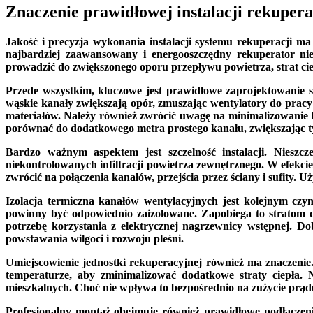
Znaczenie prawidłowej instalacji rekupera
Jakość i precyzja wykonania instalacji systemu rekuperacji ma 
najbardziej zaawansowany i energooszczędny rekuperator nie 
prowadzić do zwiększonego oporu przepływu powietrza, strat cie
Przede wszystkim, kluczowe jest prawidłowe zaprojektowanie
wąskie kanały zwiększają opór, zmuszając wentylatory do pracy
materiałów. Należy również zwrócić uwagę na minimalizowanie 
porównać do dodatkowego metra prostego kanału, zwiększając t
Bardzo ważnym aspektem jest szczelność instalacji. Niesz
niekontrolowanych infiltracji powietrza zewnętrznego. W efekc
zwrócić na połączenia kanałów, przejścia przez ściany i sufity. U
Izolacja termiczna kanałów wentylacyjnych jest kolejnym czy
powinny być odpowiednio zaizolowane. Zapobiega to stratom cie
potrzebę korzystania z elektrycznej nagrzewnicy wstępnej. D
powstawania wilgoci i rozwoju pleśni.
Umiejscowienie jednostki rekuperacyjnej również ma znaczenie
temperaturze, aby zminimalizować dodatkowe straty ciepła. 
mieszkalnych. Choć nie wpływa to bezpośrednio na zużycie prą
Profesjonalny montaż obejmuje również prawidłowe podłączenie