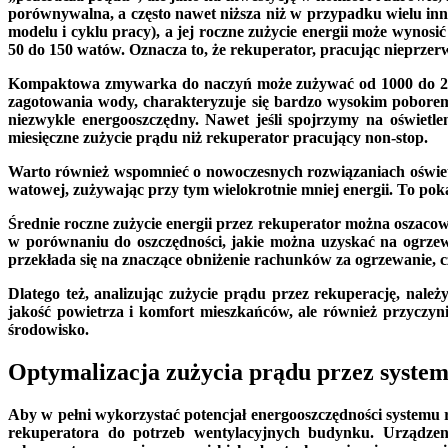
porównywalna, a często nawet niższa niż w przypadku wielu i
modelu i cyklu pracy), a jej roczne zużycie energii może wyno
50 do 150 watów. Oznacza to, że rekuperator, pracując nieprzerw
Kompaktowa zmywarka do naczyń może zużywać od 1000 do 200
zagotowania wody, charakteryzuje się bardzo wysokim poborem 
niezwykle energooszczędny. Nawet jeśli spojrzymy na oświetl
miesięczne zużycie prądu niż rekuperator pracujący non-stop.
Warto również wspomnieć o nowoczesnych rozwiązaniach oświet
watowej, zużywając przy tym wielokrotnie mniej energii. To pok
Średnie roczne zużycie energii przez rekuperator można oszacowa
w porównaniu do oszczędności, jakie można uzyskać na ogrzewa
przekłada się na znaczące obniżenie rachunków za ogrzewanie, cz
Dlatego też, analizując zużycie prądu przez rekuperację, należ
jakość powietrza i komfort mieszkańców, ale również przyczyni
środowisko.
Optymalizacja zużycia prądu przez system
Aby w pełni wykorzystać potencjał energooszczędności systemu r
rekuperatora do potrzeb wentylacyjnych budynku. Urządze