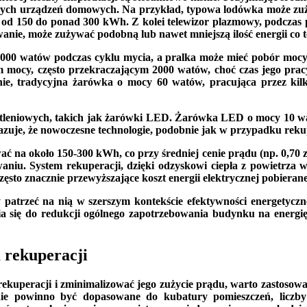
nnych urządzeń domowych. Na przykład, typowa lodówka może zuży
sić od 150 do ponad 300 kWh. Z kolei telewizor plazmowy, podczas
anie, może zużywać podobną lub nawet mniejszą ilość energii co t
0 watów podczas cyklu mycia, a pralka może mieć pobór mocy o
mocy, często przekraczającym 2000 watów, choć czas jego pracy
enie, tradycyjna żarówka o mocy 60 watów, pracująca przez ki
leniowych, takich jak żarówki LED. Żarówka LED o mocy 10 wat
azuje, że nowoczesne technologie, podobnie jak w przypadku rekup
ć na około 150-300 kWh, co przy średniej cenie prądu (np. 0,70 zł/
niu. System rekuperacji, dzięki odzyskowi ciepła z powietrza 
ęsto znacznie przewyższające koszt energii elektrycznej pobieran
y patrzeć na nią w szerszym kontekście efektywności energetyczn
a się do redukcji ogólnego zapotrzebowania budynku na energię, 
 rekuperacji
ekuperacji i zminimalizować jego zużycie prądu, warto zastosowa
nie powinno być dopasowane do kubatury pomieszczeń, liczby