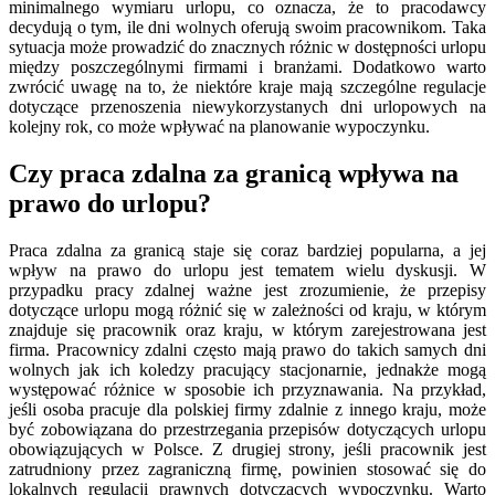
minimalnego wymiaru urlopu, co oznacza, że to pracodawcy
decydują o tym, ile dni wolnych oferują swoim pracownikom. Taka
sytuacja może prowadzić do znacznych różnic w dostępności urlopu
między poszczególnymi firmami i branżami. Dodatkowo warto
zwrócić uwagę na to, że niektóre kraje mają szczególne regulacje
dotyczące przenoszenia niewykorzystanych dni urlopowych na
kolejny rok, co może wpływać na planowanie wypoczynku.
Czy praca zdalna za granicą wpływa na
prawo do urlopu?
Praca zdalna za granicą staje się coraz bardziej popularna, a jej
wpływ na prawo do urlopu jest tematem wielu dyskusji. W
przypadku pracy zdalnej ważne jest zrozumienie, że przepisy
dotyczące urlopu mogą różnić się w zależności od kraju, w którym
znajduje się pracownik oraz kraju, w którym zarejestrowana jest
firma. Pracownicy zdalni często mają prawo do takich samych dni
wolnych jak ich koledzy pracujący stacjonarnie, jednakże mogą
występować różnice w sposobie ich przyznawania. Na przykład,
jeśli osoba pracuje dla polskiej firmy zdalnie z innego kraju, może
być zobowiązana do przestrzegania przepisów dotyczących urlopu
obowiązujących w Polsce. Z drugiej strony, jeśli pracownik jest
zatrudniony przez zagraniczną firmę, powinien stosować się do
lokalnych regulacji prawnych dotyczących wypoczynku. Warto