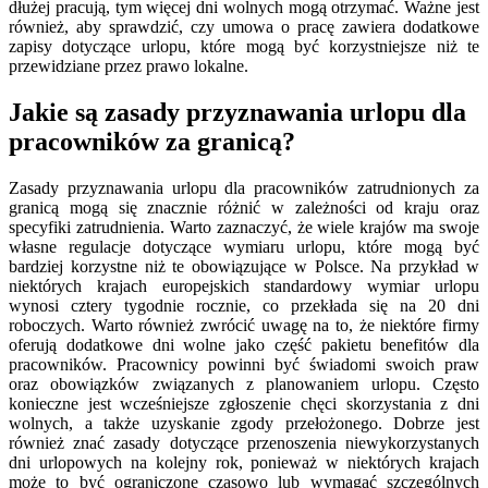
dłużej pracują, tym więcej dni wolnych mogą otrzymać. Ważne jest
również, aby sprawdzić, czy umowa o pracę zawiera dodatkowe
zapisy dotyczące urlopu, które mogą być korzystniejsze niż te
przewidziane przez prawo lokalne.
Jakie są zasady przyznawania urlopu dla
pracowników za granicą?
Zasady przyznawania urlopu dla pracowników zatrudnionych za
granicą mogą się znacznie różnić w zależności od kraju oraz
specyfiki zatrudnienia. Warto zaznaczyć, że wiele krajów ma swoje
własne regulacje dotyczące wymiaru urlopu, które mogą być
bardziej korzystne niż te obowiązujące w Polsce. Na przykład w
niektórych krajach europejskich standardowy wymiar urlopu
wynosi cztery tygodnie rocznie, co przekłada się na 20 dni
roboczych. Warto również zwrócić uwagę na to, że niektóre firmy
oferują dodatkowe dni wolne jako część pakietu benefitów dla
pracowników. Pracownicy powinni być świadomi swoich praw
oraz obowiązków związanych z planowaniem urlopu. Często
konieczne jest wcześniejsze zgłoszenie chęci skorzystania z dni
wolnych, a także uzyskanie zgody przełożonego. Dobrze jest
również znać zasady dotyczące przenoszenia niewykorzystanych
dni urlopowych na kolejny rok, ponieważ w niektórych krajach
może to być ograniczone czasowo lub wymagać szczególnych