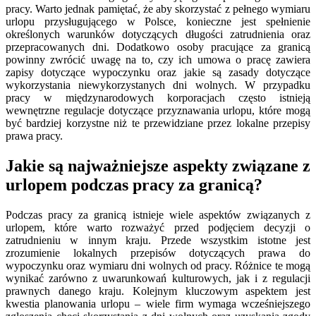
pracy. Warto jednak pamiętać, że aby skorzystać z pełnego wymiaru
urlopu przysługującego w Polsce, konieczne jest spełnienie
określonych warunków dotyczących długości zatrudnienia oraz
przepracowanych dni. Dodatkowo osoby pracujące za granicą
powinny zwrócić uwagę na to, czy ich umowa o pracę zawiera
zapisy dotyczące wypoczynku oraz jakie są zasady dotyczące
wykorzystania niewykorzystanych dni wolnych. W przypadku
pracy w międzynarodowych korporacjach często istnieją
wewnętrzne regulacje dotyczące przyznawania urlopu, które mogą
być bardziej korzystne niż te przewidziane przez lokalne przepisy
prawa pracy.
Jakie są najważniejsze aspekty związane z
urlopem podczas pracy za granicą?
Podczas pracy za granicą istnieje wiele aspektów związanych z
urlopem, które warto rozważyć przed podjęciem decyzji o
zatrudnieniu w innym kraju. Przede wszystkim istotne jest
zrozumienie lokalnych przepisów dotyczących prawa do
wypoczynku oraz wymiaru dni wolnych od pracy. Różnice te mogą
wynikać zarówno z uwarunkowań kulturowych, jak i z regulacji
prawnych danego kraju. Kolejnym kluczowym aspektem jest
kwestia planowania urlopu – wiele firm wymaga wcześniejszego