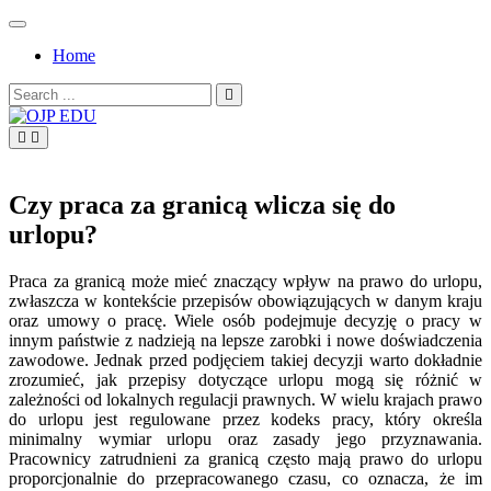
Skip
to
Home
content
Search
for:
OJP EDU
Czy praca za granicą wlicza się do
urlopu?
Praca za granicą może mieć znaczący wpływ na prawo do urlopu,
zwłaszcza w kontekście przepisów obowiązujących w danym kraju
oraz umowy o pracę. Wiele osób podejmuje decyzję o pracy w
innym państwie z nadzieją na lepsze zarobki i nowe doświadczenia
zawodowe. Jednak przed podjęciem takiej decyzji warto dokładnie
zrozumieć, jak przepisy dotyczące urlopu mogą się różnić w
zależności od lokalnych regulacji prawnych. W wielu krajach prawo
do urlopu jest regulowane przez kodeks pracy, który określa
minimalny wymiar urlopu oraz zasady jego przyznawania.
Pracownicy zatrudnieni za granicą często mają prawo do urlopu
proporcjonalnie do przepracowanego czasu, co oznacza, że im