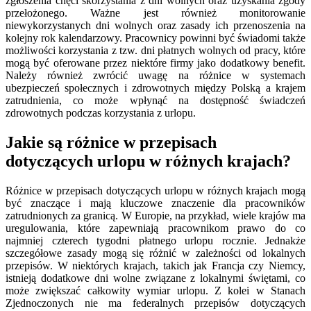
zgłoszenia chęci skorzystania z dni wolnych oraz uzyskania zgody
przełożonego. Ważne jest również monitorowanie
niewykorzystanych dni wolnych oraz zasady ich przenoszenia na
kolejny rok kalendarzowy. Pracownicy powinni być świadomi także
możliwości korzystania z tzw. dni płatnych wolnych od pracy, które
mogą być oferowane przez niektóre firmy jako dodatkowy benefit.
Należy również zwrócić uwagę na różnice w systemach
ubezpieczeń społecznych i zdrowotnych między Polską a krajem
zatrudnienia, co może wpłynąć na dostępność świadczeń
zdrowotnych podczas korzystania z urlopu.
Jakie są różnice w przepisach
dotyczących urlopu w różnych krajach?
Różnice w przepisach dotyczących urlopu w różnych krajach mogą
być znaczące i mają kluczowe znaczenie dla pracowników
zatrudnionych za granicą. W Europie, na przykład, wiele krajów ma
uregulowania, które zapewniają pracownikom prawo do co
najmniej czterech tygodni płatnego urlopu rocznie. Jednakże
szczegółowe zasady mogą się różnić w zależności od lokalnych
przepisów. W niektórych krajach, takich jak Francja czy Niemcy,
istnieją dodatkowe dni wolne związane z lokalnymi świętami, co
może zwiększać całkowity wymiar urlopu. Z kolei w Stanach
Zjednoczonych nie ma federalnych przepisów dotyczących