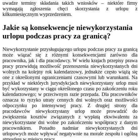
uwadze terminy składania takich wniosków – niektóre firmy
wymagają zgłoszenia chęci skorzystania z urlopu z
kilkumiesięcznym wyprzedzeniem.
Jakie są konsekwencje niewykorzystania
urlopu podczas pracy za granicą?
Niewykorzystanie przysługującego urlopu podczas pracy za granicą
może wiązać się z różnymi konsekwencjami zarówno dla
pracownika, jak i dla pracodawcy. W wielu krajach przepisy prawa
pracy przewidują możliwość przenoszenia niewykorzystanych dni
wolnych na kolejny rok kalendarzowy, jednakże często wiążą się
one z określonymi ograniczeniami czasowymi lub warunkami. Na
przykład w niektórych jurysdykcjach niewykorzystany urlop musi
być wykorzystany w ciągu określonego czasu po zakończeniu roku
kalendarzowego; w przeciwnym razie przepada. Dla pracowników
oznacza to ryzyko utraty cennych dni wolnych oraz możliwości
odpoczynku po intensywnej pracy. Z drugiej strony dla
pracodawców niewykorzystany urlop może prowadzić do
zwiększenia kosztów związanych z wypłatą ekwiwalentu za
niewykorzystane dni wolne po zakończeniu współpracy z danym
pracownikiem. Ponadto nadmiar niewykorzystanych dni
urlopowych może wpływać negatywnie na morale zespołu i ogólną
atmosferę w miejscu pracy.