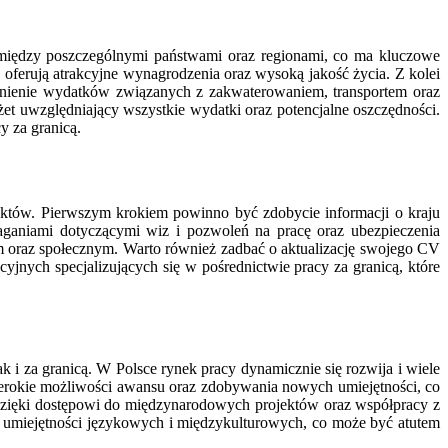
ę między poszczególnymi państwami oraz regionami, co ma kluczowe
oferują atrakcyjne wynagrodzenia oraz wysoką jakość życia. Z kolei
ędnienie wydatków związanych z zakwaterowaniem, transportem oraz
et uwzględniający wszystkie wydatki oraz potencjalne oszczędności.
y za granicą.
pektów. Pierwszym krokiem powinno być zdobycie informacji o kraju
aganiami dotyczącymi wiz i pozwoleń na pracę oraz ubezpieczenia
 oraz społecznym. Warto również zadbać o aktualizację swojego CV
yjnych specjalizujących się w pośrednictwie pracy za granicą, które
i za granicą. W Polsce rynek pracy dynamicznie się rozwija i wiele
zerokie możliwości awansu oraz zdobywania nowych umiejętności, co
y dzięki dostępowi do międzynarodowych projektów oraz współpracy z
e umiejętności językowych i międzykulturowych, co może być atutem