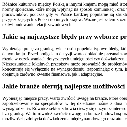
Różnice kulturowe między Polską a innymi krajami mogą mieć istot
normy społeczne, które mogą wpłynąć na sposób komunikacji oraz w
pracowników, podczas gdy w Polsce bardziej popularne są strukt
przyjeżdżających z Polski do innych krajów. Ważne jest zatem zrozu
ułatwi budowanie relacji zawodowych.
Jakie są najczęstsze błędy przy wyborze p
Wybierając pracę za granicą, wiele osób popełnia typowe błędy, k
danym kraju. Przed podjęciem decyzji warto dokładnie przeanalizo
różnic w oczekiwaniach dotyczących umiejętności czy doświadczeni
Niezrozumienie lokalnych przepisów może prowadzić do problemów z 
koncentrują się wyłącznie na wynagrodzeniu, zapominając o tym, j
obejmuje zarówno kwestie finansowe, jak i adaptacyjne.
Jakie branże oferują najlepsze możliwości
Wybierając miejsce pracy, warto zwrócić uwagę na branże, które obecn
zapotrzebowanie na specjalistów w tej dziedzinie rośnie z dnia 
wynagrodzenia. Również sektor zdrowia cieszy się dużym zainteresow
i za granicą. Warto również zwrócić uwagę na branżę budowlaną or
możliwością zdobycia doświadczenia międzynarodowego oraz atrakc