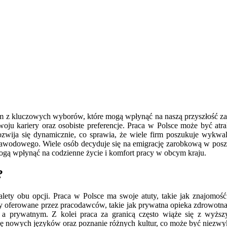
dnym z kluczowych wyborów, które mogą wpłynąć na naszą przyszłość z
oju kariery oraz osobiste preferencje. Praca w Polsce może być atrakc
 rozwija się dynamicznie, co sprawia, że wiele firm poszukuje wykw
awodowego. Wiele osób decyduje się na emigrację zarobkową w poszu
ogą wpłynąć na codzienne życie i komfort pracy w obcym kraju.
?
alety obu opcji. Praca w Polsce ma swoje atuty, takie jak znajomoś
y oferowane przez pracodawców, takie jak prywatna opieka zdrowotna
 prywatnym. Z kolei praca za granicą często wiąże się z wyższ
ę nowych języków oraz poznanie różnych kultur, co może być niezwy