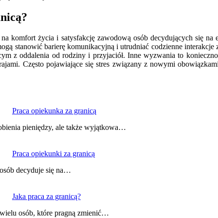
anicą?
ć na komfort życia i satysfakcję zawodową osób decydujących się na
ą stanowić barierę komunikacyjną i utrudniać codzienne interakcje z
ącym z oddalenia od rodziny i przyjaciół. Inne wyzwania to koniecz
y krajami. Często pojawiające się stres związany z nowymi obowiąz
Praca opiekunka za granicą
robienia pieniędzy, ale także wyjątkowa…
Praca opiekunki za granicą
e osób decyduje się na…
Jaka praca za granicą?
 wielu osób, które pragną zmienić…