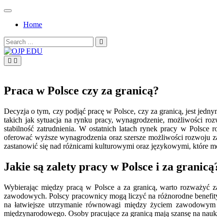
Skip
to
Home
content
Search
for:
OJP EDU
Praca w Polsce czy za granicą?
Decyzja o tym, czy podjąć pracę w Polsce, czy za granicą, jest je
takich jak sytuacja na rynku pracy, wynagrodzenie, możliwości rozw
stabilność zatrudnienia. W ostatnich latach rynek pracy w Polsce
oferować wyższe wynagrodzenia oraz szersze możliwości rozwoju z
zastanowić się nad różnicami kulturowymi oraz językowymi, które m
Jakie są zalety pracy w Polsce i za granicą
Wybierając między pracą w Polsce a za granicą, warto rozważyć z
zawodowych. Polscy pracownicy mogą liczyć na różnorodne benefit
na łatwiejsze utrzymanie równowagi między życiem zawodowym a
międzynarodowego. Osoby pracujące za granicą mają szansę na nauk