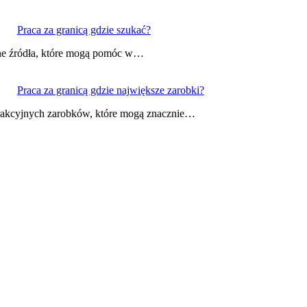
Praca za granicą gdzie szukać?
dne źródła, które mogą pomóc w…
Praca za granicą gdzie największe zarobki?
atrakcyjnych zarobków, które mogą znacznie…