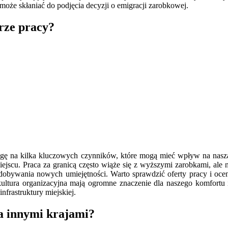
że skłaniać do podjęcia decyzji o emigracji zarobkowej.
rze pracy?
wagę na kilka kluczowych czynników, które mogą mieć wpływ na naszą
jscu. Praca za granicą często wiąże się z wyższymi zarobkami, ale
dobywania nowych umiejętności. Warto sprawdzić oferty pracy i oce
 kultura organizacyjna mają ogromne znaczenie dla naszego komfortu
nfrastruktury miejskiej.
 a innymi krajami?