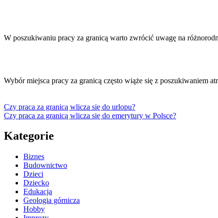
W poszukiwaniu pracy za granicą warto zwrócić uwagę na różnoro
Wybór miejsca pracy za granicą często wiąże się z poszukiwaniem 
Czy praca za granicą wlicza się do urlopu?
Czy praca za granicą wlicza się do emerytury w Polsce?
Kategorie
Biznes
Budownictwo
Dzieci
Dziecko
Edukacja
Geologia górnicza
Hobby
Imprezy