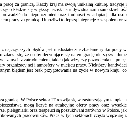
racę za granicą. Każdy kraj ma swoją unikalną kulturę, tradycje i
zęsto kładzie się większy nacisk na indywidualizm i samodzielność
 prowadzić do nieporozumień oraz trudności w adaptacji dla osób
iem pracy za granicą. Umożliwi to lepszą integrację z zespołem oraz
z najczęstszych błędów jest niedostateczne zbadanie rynku pracy w
 zdarza się, że osoby decydujące się na emigrację nie są świadome
ązanych z zatrudnieniem, takich jak wizy czy pozwolenia na pracę.
ry organizacyjnej i atmosfery w miejscu pracy. Niektórzy kandydaci
stotnym błędem jest brak przygotowania na życie w nowym kraju, co
za granicą. W Polsce sektor IT rozwija się w zastraszającym tempie, a
zpieczeństwa mogą liczyć na atrakcyjne oferty pracy oraz wysokie
e, pielęgniarki oraz terapeuci są poszukiwani zarówno w Polsce, jak
fikowanych pracowników. Praca w tych sektorach często wiąże się z