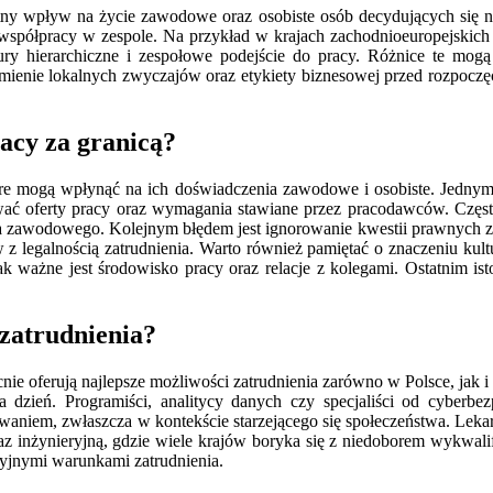
ny wpływ na życie zawodowe oraz osobiste osób decydujących się na p
spółpracy w zespole. Na przykład w krajach zachodnioeuropejskich c
ury hierarchiczne i zespołowe podejście do pracy. Różnice te mogą
mienie lokalnych zwyczajów oraz etykiety biznesowej przed rozpoczęc
racy za granicą?
tóre mogą wpłynąć na ich doświadczenia zawodowe i osobiste. Jednym 
wać oferty pracy oraz wymagania stawiane przez pracodawców. Często
a zawodowego. Kolejnym błędem jest ignorowanie kwestii prawnych zwi
legalnością zatrudnienia. Warto również pamiętać o znaczeniu kultu
ak ważne jest środowisko pracy oraz relacje z kolegami. Ostatnim i
 zatrudnienia?
ie oferują najlepsze możliwości zatrudnienia zarówno w Polsce, jak i 
na dzień. Programiści, analitycy danych czy specjaliści od cyberbe
aniem, zwłaszcza w kontekście starzejącego się społeczeństwa. Lekarz
az inżynieryjną, gdzie wiele krajów boryka się z niedoborem wykwali
yjnymi warunkami zatrudnienia.