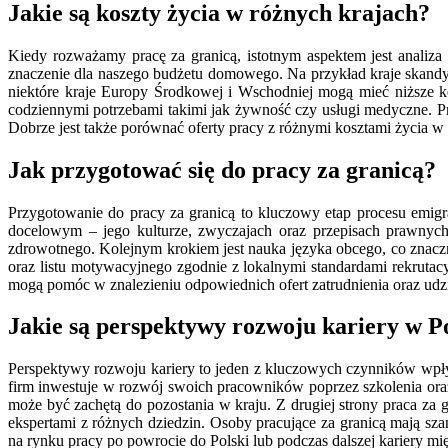
Jakie są koszty życia w różnych krajach?
Kiedy rozważamy pracę za granicą, istotnym aspektem jest analiz
znaczenie dla naszego budżetu domowego. Na przykład kraje skandyn
niektóre kraje Europy Środkowej i Wschodniej mogą mieć niższe k
codziennymi potrzebami takimi jak żywność czy usługi medyczne. Pr
Dobrze jest także porównać oferty pracy z różnymi kosztami życia w 
Jak przygotować się do pracy za granicą?
Przygotowanie do pracy za granicą to kluczowy etap procesu emigr
docelowym – jego kulturze, zwyczajach oraz przepisach prawnych
zdrowotnego. Kolejnym krokiem jest nauka języka obcego, co znac
oraz listu motywacyjnego zgodnie z lokalnymi standardami rekrutacy
mogą pomóc w znalezieniu odpowiednich ofert zatrudnienia oraz udz
Jakie są perspektywy rozwoju kariery w Po
Perspektywy rozwoju kariery to jeden z kluczowych czynników wpływ
firm inwestuje w rozwój swoich pracowników poprzez szkolenia ora
może być zachętą do pozostania w kraju. Z drugiej strony praca za
ekspertami z różnych dziedzin. Osoby pracujące za granicą mają s
na rynku pracy po powrocie do Polski lub podczas dalszej kariery m