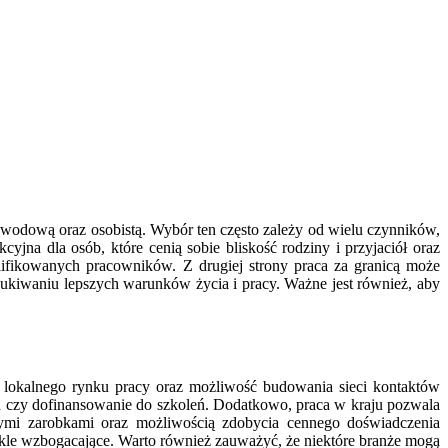
awodową oraz osobistą. Wybór ten często zależy od wielu czynników,
yjna dla osób, które cenią sobie bliskość rodziny i przyjaciół oraz
alifikowanych pracowników. Z drugiej strony praca za granicą może
kiwaniu lepszych warunków życia i pracy. Ważne jest również, aby
ć lokalnego rynku pracy oraz możliwość budowania sieci kontaktów
 czy dofinansowanie do szkoleń. Dodatkowo, praca w kraju pozwala
ymi zarobkami oraz możliwością zdobycia cennego doświadczenia
kle wzbogacające. Warto również zauważyć, że niektóre branże mogą