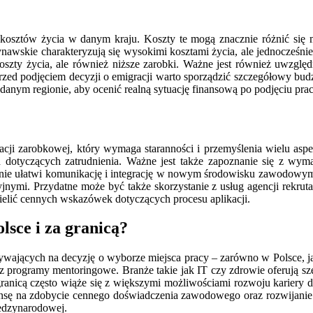
a kosztów życia w danym kraju. Koszty te mogą znacznie różnić si
awskie charakteryzują się wysokimi kosztami życia, ale jednocześnie 
oszty życia, ale również niższe zarobki. Ważne jest również uwzgl
zed podjęciem decyzji o emigracji warto sporządzić szczegółowy budż
danym regionie, aby ocenić realną sytuację finansową po podjęciu prac
acji zarobkowej, który wymaga staranności i przemyślenia wielu as
 dotyczących zatrudnienia. Ważne jest także zapoznanie się z wym
znie ułatwi komunikację i integrację w nowym środowisku zawodowym
jnymi. Przydatne może być także skorzystanie z usług agencji rekrutac
ielić cennych wskazówek dotyczących procesu aplikacji.
lsce i za granicą?
ających na decyzję o wyborze miejsca pracy – zarówno w Polsce, jak 
z programy mentoringowe. Branże takie jak IT czy zdrowie oferują s
 granicą często wiąże się z większymi możliwościami rozwoju karier
zansę na zdobycie cennego doświadczenia zawodowego oraz rozwijani
iędzynarodowej.