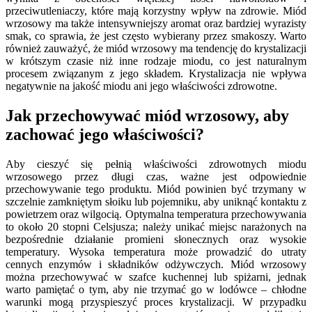
przeciwutleniaczy, które mają korzystny wpływ na zdrowie. Miód
wrzosowy ma także intensywniejszy aromat oraz bardziej wyrazisty
smak, co sprawia, że jest często wybierany przez smakoszy. Warto
również zauważyć, że miód wrzosowy ma tendencję do krystalizacji
w krótszym czasie niż inne rodzaje miodu, co jest naturalnym
procesem związanym z jego składem. Krystalizacja nie wpływa
negatywnie na jakość miodu ani jego właściwości zdrowotne.
Jak przechowywać miód wrzosowy, aby
zachować jego właściwości?
Aby cieszyć się pełnią właściwości zdrowotnych miodu
wrzosowego przez długi czas, ważne jest odpowiednie
przechowywanie tego produktu. Miód powinien być trzymany w
szczelnie zamkniętym słoiku lub pojemniku, aby uniknąć kontaktu z
powietrzem oraz wilgocią. Optymalna temperatura przechowywania
to około 20 stopni Celsjusza; należy unikać miejsc narażonych na
bezpośrednie działanie promieni słonecznych oraz wysokie
temperatury. Wysoka temperatura może prowadzić do utraty
cennych enzymów i składników odżywczych. Miód wrzosowy
można przechowywać w szafce kuchennej lub spiżarni, jednak
warto pamiętać o tym, aby nie trzymać go w lodówce – chłodne
warunki mogą przyspieszyć proces krystalizacji. W przypadku