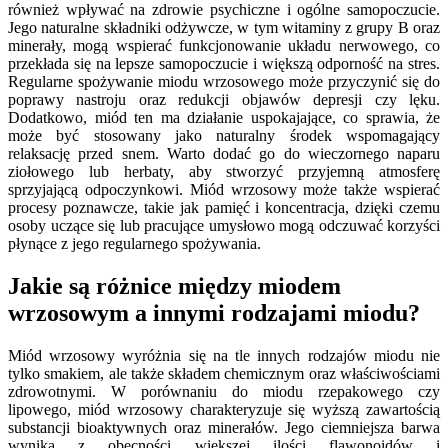
również wpływać na zdrowie psychiczne i ogólne samopoczucie.
Jego naturalne składniki odżywcze, w tym witaminy z grupy B oraz
minerały, mogą wspierać funkcjonowanie układu nerwowego, co
przekłada się na lepsze samopoczucie i większą odporność na stres.
Regularne spożywanie miodu wrzosowego może przyczynić się do
poprawy nastroju oraz redukcji objawów depresji czy lęku.
Dodatkowo, miód ten ma działanie uspokajające, co sprawia, że
może być stosowany jako naturalny środek wspomagający
relaksację przed snem. Warto dodać go do wieczornego naparu
ziołowego lub herbaty, aby stworzyć przyjemną atmosferę
sprzyjającą odpoczynkowi. Miód wrzosowy może także wspierać
procesy poznawcze, takie jak pamięć i koncentracja, dzięki czemu
osoby uczące się lub pracujące umysłowo mogą odczuwać korzyści
płynące z jego regularnego spożywania.
Jakie są różnice między miodem
wrzosowym a innymi rodzajami miodu?
Miód wrzosowy wyróżnia się na tle innych rodzajów miodu nie
tylko smakiem, ale także składem chemicznym oraz właściwościami
zdrowotnymi. W porównaniu do miodu rzepakowego czy
lipowego, miód wrzosowy charakteryzuje się wyższą zawartością
substancji bioaktywnych oraz minerałów. Jego ciemniejsza barwa
wynika z obecności większej ilości flawonoidów i