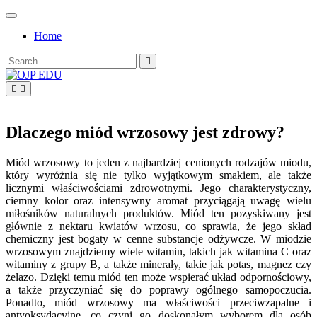
Skip
to
Home
content
Search
for:
OJP EDU
Dlaczego miód wrzosowy jest zdrowy?
Miód wrzosowy to jeden z najbardziej cenionych rodzajów miodu,
który wyróżnia się nie tylko wyjątkowym smakiem, ale także
licznymi właściwościami zdrowotnymi. Jego charakterystyczny,
ciemny kolor oraz intensywny aromat przyciągają uwagę wielu
miłośników naturalnych produktów. Miód ten pozyskiwany jest
głównie z nektaru kwiatów wrzosu, co sprawia, że jego skład
chemiczny jest bogaty w cenne substancje odżywcze. W miodzie
wrzosowym znajdziemy wiele witamin, takich jak witamina C oraz
witaminy z grupy B, a także minerały, takie jak potas, magnez czy
żelazo. Dzięki temu miód ten może wspierać układ odpornościowy,
a także przyczyniać się do poprawy ogólnego samopoczucia.
Ponadto, miód wrzosowy ma właściwości przeciwzapalne i
antyoksydacyjne, co czyni go doskonałym wyborem dla osób