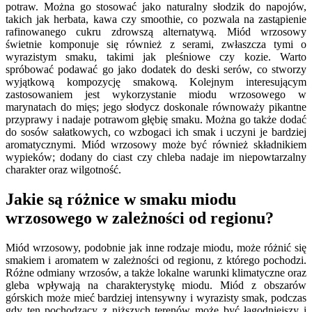
potraw. Można go stosować jako naturalny słodzik do napojów,
takich jak herbata, kawa czy smoothie, co pozwala na zastąpienie
rafinowanego cukru zdrowszą alternatywą. Miód wrzosowy
świetnie komponuje się również z serami, zwłaszcza tymi o
wyrazistym smaku, takimi jak pleśniowe czy kozie. Warto
spróbować podawać go jako dodatek do deski serów, co stworzy
wyjątkową kompozycję smakową. Kolejnym interesującym
zastosowaniem jest wykorzystanie miodu wrzosowego w
marynatach do mięs; jego słodycz doskonale równoważy pikantne
przyprawy i nadaje potrawom głębię smaku. Można go także dodać
do sosów sałatkowych, co wzbogaci ich smak i uczyni je bardziej
aromatycznymi. Miód wrzosowy może być również składnikiem
wypieków; dodany do ciast czy chleba nadaje im niepowtarzalny
charakter oraz wilgotność.
Jakie są różnice w smaku miodu
wrzosowego w zależności od regionu?
Miód wrzosowy, podobnie jak inne rodzaje miodu, może różnić się
smakiem i aromatem w zależności od regionu, z którego pochodzi.
Różne odmiany wrzosów, a także lokalne warunki klimatyczne oraz
gleba wpływają na charakterystykę miodu. Miód z obszarów
górskich może mieć bardziej intensywny i wyrazisty smak, podczas
gdy ten pochodzący z niższych terenów może być łagodniejszy i