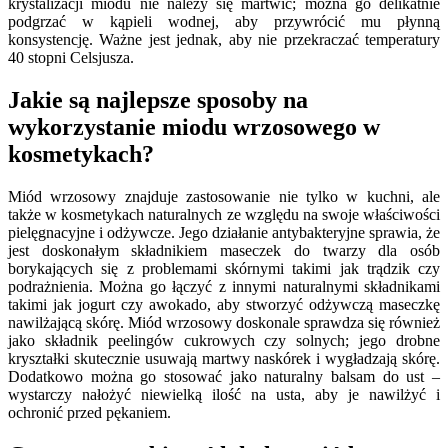
krystalizacji miodu nie należy się martwić; można go delikatnie
podgrzać w kąpieli wodnej, aby przywrócić mu płynną
konsystencję. Ważne jest jednak, aby nie przekraczać temperatury
40 stopni Celsjusza.
Jakie są najlepsze sposoby na
wykorzystanie miodu wrzosowego w
kosmetykach?
Miód wrzosowy znajduje zastosowanie nie tylko w kuchni, ale
także w kosmetykach naturalnych ze względu na swoje właściwości
pielęgnacyjne i odżywcze. Jego działanie antybakteryjne sprawia, że
jest doskonałym składnikiem maseczek do twarzy dla osób
borykających się z problemami skórnymi takimi jak trądzik czy
podrażnienia. Można go łączyć z innymi naturalnymi składnikami
takimi jak jogurt czy awokado, aby stworzyć odżywczą maseczkę
nawilżającą skórę. Miód wrzosowy doskonale sprawdza się również
jako składnik peelingów cukrowych czy solnych; jego drobne
kryształki skutecznie usuwają martwy naskórek i wygładzają skórę.
Dodatkowo można go stosować jako naturalny balsam do ust –
wystarczy nałożyć niewielką ilość na usta, aby je nawilżyć i
ochronić przed pękaniem.