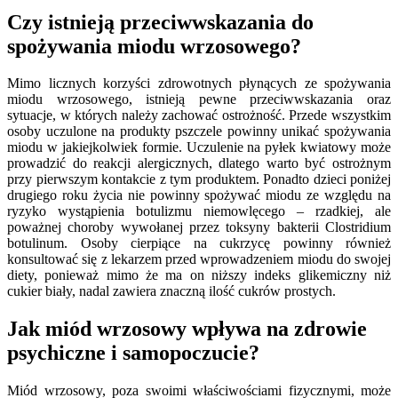
Czy istnieją przeciwwskazania do
spożywania miodu wrzosowego?
Mimo licznych korzyści zdrowotnych płynących ze spożywania
miodu wrzosowego, istnieją pewne przeciwwskazania oraz
sytuacje, w których należy zachować ostrożność. Przede wszystkim
osoby uczulone na produkty pszczele powinny unikać spożywania
miodu w jakiejkolwiek formie. Uczulenie na pyłek kwiatowy może
prowadzić do reakcji alergicznych, dlatego warto być ostrożnym
przy pierwszym kontakcie z tym produktem. Ponadto dzieci poniżej
drugiego roku życia nie powinny spożywać miodu ze względu na
ryzyko wystąpienia botulizmu niemowlęcego – rzadkiej, ale
poważnej choroby wywołanej przez toksyny bakterii Clostridium
botulinum. Osoby cierpiące na cukrzycę powinny również
konsultować się z lekarzem przed wprowadzeniem miodu do swojej
diety, ponieważ mimo że ma on niższy indeks glikemiczny niż
cukier biały, nadal zawiera znaczną ilość cukrów prostych.
Jak miód wrzosowy wpływa na zdrowie
psychiczne i samopoczucie?
Miód wrzosowy, poza swoimi właściwościami fizycznymi, może