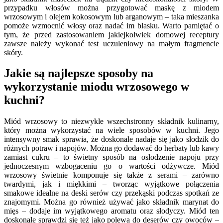
przypadku włosów można przygotować maskę z miodem
wrzosowym i olejem kokosowym lub arganowym – taka mieszanka
pomoże wzmocnić włosy oraz nadać im blasku. Warto pamiętać o
tym, że przed zastosowaniem jakiejkolwiek domowej receptury
zawsze należy wykonać test uczuleniowy na małym fragmencie
skóry.
Jakie są najlepsze sposoby na
wykorzystanie miodu wrzosowego w
kuchni?
Miód wrzosowy to niezwykle wszechstronny składnik kulinarny,
który można wykorzystać na wiele sposobów w kuchni. Jego
intensywny smak sprawia, że doskonale nadaje się jako słodzik do
różnych potraw i napojów. Można go dodawać do herbaty lub kawy
zamiast cukru – to świetny sposób na osłodzenie napoju przy
jednoczesnym wzbogaceniu go o wartości odżywcze. Miód
wrzosowy świetnie komponuje się także z serami – zarówno
twardymi, jak i miękkimi – tworząc wyjątkowe połączenia
smakowe idealne na deski serów czy przekąski podczas spotkań ze
znajomymi. Można go również używać jako składnik marynat do
mięs – dodaje im wyjątkowego aromatu oraz słodyczy. Miód ten
doskonale sprawdzi się też jako polewa do deserów czy owoców –