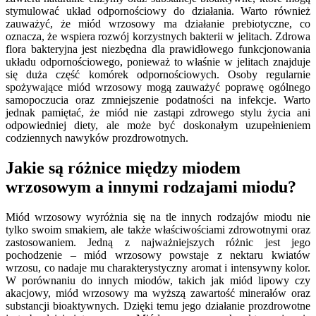
stymulować układ odpornościowy do działania. Warto również
zauważyć, że miód wrzosowy ma działanie prebiotyczne, co
oznacza, że wspiera rozwój korzystnych bakterii w jelitach. Zdrowa
flora bakteryjna jest niezbędna dla prawidłowego funkcjonowania
układu odpornościowego, ponieważ to właśnie w jelitach znajduje
się duża część komórek odpornościowych. Osoby regularnie
spożywające miód wrzosowy mogą zauważyć poprawę ogólnego
samopoczucia oraz zmniejszenie podatności na infekcje. Warto
jednak pamiętać, że miód nie zastąpi zdrowego stylu życia ani
odpowiedniej diety, ale może być doskonałym uzupełnieniem
codziennych nawyków prozdrowotnych.
Jakie są różnice między miodem
wrzosowym a innymi rodzajami miodu?
Miód wrzosowy wyróżnia się na tle innych rodzajów miodu nie
tylko swoim smakiem, ale także właściwościami zdrowotnymi oraz
zastosowaniem. Jedną z najważniejszych różnic jest jego
pochodzenie – miód wrzosowy powstaje z nektaru kwiatów
wrzosu, co nadaje mu charakterystyczny aromat i intensywny kolor.
W porównaniu do innych miodów, takich jak miód lipowy czy
akacjowy, miód wrzosowy ma wyższą zawartość minerałów oraz
substancji bioaktywnych. Dzięki temu jego działanie prozdrowotne