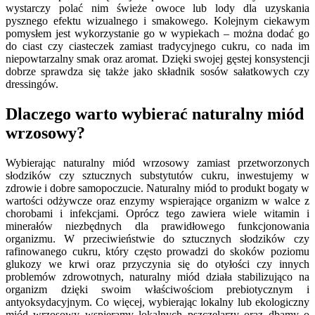
wystarczy polać nim świeże owoce lub lody dla uzyskania
pysznego efektu wizualnego i smakowego. Kolejnym ciekawym
pomysłem jest wykorzystanie go w wypiekach – można dodać go
do ciast czy ciasteczek zamiast tradycyjnego cukru, co nada im
niepowtarzalny smak oraz aromat. Dzięki swojej gęstej konsystencji
dobrze sprawdza się także jako składnik sosów sałatkowych czy
dressingów.
Dlaczego warto wybierać naturalny miód
wrzosowy?
Wybierając naturalny miód wrzosowy zamiast przetworzonych
słodzików czy sztucznych substytutów cukru, inwestujemy w
zdrowie i dobre samopoczucie. Naturalny miód to produkt bogaty w
wartości odżywcze oraz enzymy wspierające organizm w walce z
chorobami i infekcjami. Oprócz tego zawiera wiele witamin i
minerałów niezbędnych dla prawidłowego funkcjonowania
organizmu. W przeciwieństwie do sztucznych słodzików czy
rafinowanego cukru, który często prowadzi do skoków poziomu
glukozy we krwi oraz przyczynia się do otyłości czy innych
problemów zdrowotnych, naturalny miód działa stabilizująco na
organizm dzięki swoim właściwościom prebiotycznym i
antyoksydacyjnym. Co więcej, wybierając lokalny lub ekologiczny
miód wrzosowy wspieramy lokalnych pszczelarzy oraz dbamy o