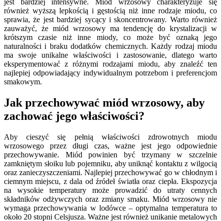
jest bardziej intensywne. Miód wrzosowy charakteryzuje się
również wyższą lepkością i gęstością niż inne rodzaje miodu, co
sprawia, że jest bardziej sycący i skoncentrowany. Warto również
zauważyć, że miód wrzosowy ma tendencję do krystalizacji w
krótszym czasie niż inne miody, co może być oznaką jego
naturalności i braku dodatków chemicznych. Każdy rodzaj miodu
ma swoje unikalne właściwości i zastosowanie, dlatego warto
eksperymentować z różnymi rodzajami miodu, aby znaleźć ten
najlepiej odpowiadający indywidualnym potrzebom i preferencjom
smakowym.
Jak przechowywać miód wrzosowy, aby
zachować jego właściwości?
Aby cieszyć się pełnią właściwości zdrowotnych miodu
wrzosowego przez długi czas, ważne jest jego odpowiednie
przechowywanie. Miód powinien być trzymany w szczelnie
zamkniętym słoiku lub pojemniku, aby uniknąć kontaktu z wilgocią
oraz zanieczyszczeniami. Najlepiej przechowywać go w chłodnym i
ciemnym miejscu, z dala od źródeł światła oraz ciepła. Ekspozycja
na wysokie temperatury może prowadzić do utraty cennych
składników odżywczych oraz zmiany smaku. Miód wrzosowy nie
wymaga przechowywania w lodówce – optymalna temperatura to
około 20 stopni Celsjusza. Ważne jest również unikanie metalowych