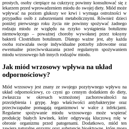
prostych, osoby cierpiące na cukrzycę powinny konsultować się z
lekarzem przed wprowadzeniem miodu do swojej diety. Miód może
wpływać na poziom glukozy we krwi i wymaga ostrożności w
przypadku osób z zaburzeniami metabolicznymi. Również dzieci
poniżej pierwszego roku życia nie powinny spożywać żadnego
rodzaju miodu ze względu na ryzyko wystąpienia botulizmu
niemowlęcego – poważnej choroby wywołanej przez toksyny
bakterii Clostridium botulinum. Dlatego ważne jest, aby każda
osoba rozważała swoje indywidualne potrzeby zdrowotne oraz
ewentualne przeciwwskazania przed regularnym spożywaniem
miodu wrzosowego lub innych rodzajów miodu.
Jak miód wrzosowy wpływa na układ
odpornościowy?
Miód wrzosowy jest znany ze swojego pozytywnego wpływu na
układ odpornościowy, co czyni go cennym dodatkiem do diety,
zwłaszcza w okresach wzmożonej zachorowalności na
przeziębienia i grypę. Jego właściwości antybakteryjne oraz
przeciwzapalne pomagają organizmowi w walce z infekcjami.
Regularne spożywanie miodu wrzosowego może wspierać
produkcję białych krwinek, które odgrywają kluczową rolę w
obronie organizmu przed patogenami. Dodatkowo, miód ten
zawiera naturalne enzymy oraz substancje bioaktywne, które mogą