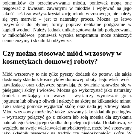
pojemników do przechowywania miodu, ponieważ mogą one
reagować z kwasami zawartymi w miodzie i wpływać na jego
jakość. Jeśli zauważysz krystalizację miodu wrzosowego, nie należy
się tym martwić – jest to naturalny proces. Można go łatwo
przywrócić do płynnej formy poprzez delikatne podgrzanie w
kąpieli wodnej. Należy jednak unikać gotowania lub podgrzewania
w mikrofalówce, ponieważ wysoka temperatura może zniszczyć
cenne enzymy i składniki odżywcze.
Czy można stosować miód wrzosowy w
kosmetykach domowej roboty?
Miód wrzosowy to nie tylko pyszny dodatek do potraw, ale także
doskonały składnik kosmetyków domowej roboty. Jego właściwości
nawilżające oraz odżywcze sprawiają, że świetnie sprawdza się w
pielęgnacji skóry i włosów. Można go wykorzystać jako naturalny
środek nawilżający do twarzy – wystarczy wymieszać go z
jogurtem lub oliwą z oliwek i nałożyć na skórę na kilkanaście minut.
Taki zabieg pomoże wygładzić skórę oraz nada jej zdrowy blask.
Miód wrzosowy może być także używany jako składnik peelingów
– wystarczy połączyć go z cukrem lub solą morska dla uzyskania
naturalnego ścierającego środka do pielęgnacji ciała. Dodatkowo, ze
względu na swoje właściwości antybakteryjne, może być stosowany
jako składnik maseczek na trądzik czy niedoskonałości skóry. W