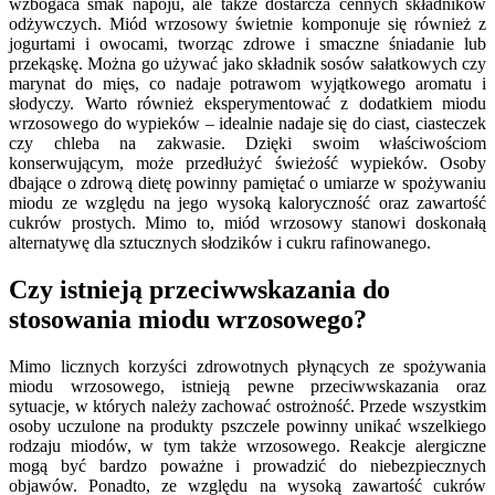
wzbogaca smak napoju, ale także dostarcza cennych składników
odżywczych. Miód wrzosowy świetnie komponuje się również z
jogurtami i owocami, tworząc zdrowe i smaczne śniadanie lub
przekąskę. Można go używać jako składnik sosów sałatkowych czy
marynat do mięs, co nadaje potrawom wyjątkowego aromatu i
słodyczy. Warto również eksperymentować z dodatkiem miodu
wrzosowego do wypieków – idealnie nadaje się do ciast, ciasteczek
czy chleba na zakwasie. Dzięki swoim właściwościom
konserwującym, może przedłużyć świeżość wypieków. Osoby
dbające o zdrową dietę powinny pamiętać o umiarze w spożywaniu
miodu ze względu na jego wysoką kaloryczność oraz zawartość
cukrów prostych. Mimo to, miód wrzosowy stanowi doskonałą
alternatywę dla sztucznych słodzików i cukru rafinowanego.
Czy istnieją przeciwwskazania do
stosowania miodu wrzosowego?
Mimo licznych korzyści zdrowotnych płynących ze spożywania
miodu wrzosowego, istnieją pewne przeciwwskazania oraz
sytuacje, w których należy zachować ostrożność. Przede wszystkim
osoby uczulone na produkty pszczele powinny unikać wszelkiego
rodzaju miodów, w tym także wrzosowego. Reakcje alergiczne
mogą być bardzo poważne i prowadzić do niebezpiecznych
objawów. Ponadto, ze względu na wysoką zawartość cukrów