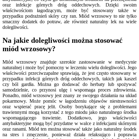
oraz infekcje górnych dróg oddechowych. Dzięki swoim
właściwościom łagodzącym, może być stosowany także w
przypadku podrażnień skóry czy ran. Miód wrzosowy to nie tylko
smaczny dodatek do potraw, ale również naturalny lek na wiele
dolegliwości.
Na jakie dolegliwości można stosować
miód wrzosowy?
Miód wrzosowy znajduje szerokie zastosowanie w medycynie
naturalnej i może być pomocny w leczeniu wielu dolegliwości. Jego
właściwości przeciwzapalne sprawiają, że jest często stosowany w
przypadku infekcji górnych dróg oddechowych, takich jak kaszel
czy ból gardła. Można go dodawać do herbaty lub spożywać
samodzielnie, co przynosi ulgę i wspomaga proces zdrowienia.
Ponadto, miód wrzosowy jest znany ze swojego działania na układ
pokarmowy. Może pomóc w łagodzeniu objawów niestrawności
oraz wspierać pracę jelit. Osoby borykające się z problemami
trawiennymi mogą korzystać z tego miodu jako naturalnego środka
wspomagającego trawienie. Dodatkowo, jego właściwości
antybakteryjne mogą być przydatne w walce z infekcjami skórnymi
oraz ranami. Miód ten można stosować także jako naturalny środek
na stres i zmęczenie, ponieważ działa relaksująco i poprawia