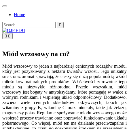
Skip
to
Home
content
Search
for:
OJP EDU
Miód wrzosowy na co?
Miód wrzosowy to jeden z najbardziej cenionych rodzajów miodu,
który jest pozyskiwany z nektaru kwiatów wrzosu. Jego unikalny
smak oraz aromat sprawiają, że cieszy się dużą popularnością wśród
miłośników naturalnych produktów. Właściwości zdrowotne tego
miodu są niezwykle różnorodne. Przede wszystkim, miód
wrzosowy jest bogaty w antyoksydanty, które pomagają w walce z
wolnymi rodnikami i wspierają układ odpornościowy. Dodatkowo,
zawiera wiele cennych składników odżywczych, takich jak
witaminy z grupy B, witaminę C oraz minerały, takie jak żelazo,
magnez czy potas. Regularne spożywanie miodu wrzosowego może
wspierać procesy trawienne oraz poprawiać funkcjonowanie układu
pokarmowego. Co więcej, miód ten ma działanie przeciwzapalne i
antybakteryjne, co czyni go doskonałym środkiem na przeziębienia