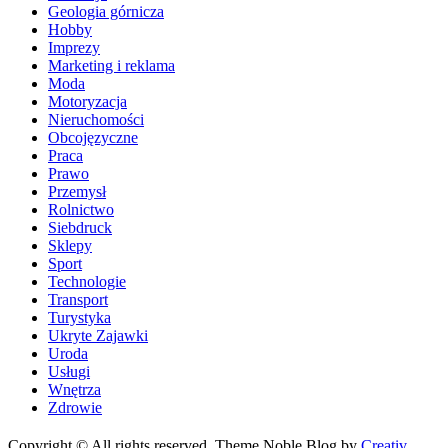
Geologia górnicza
Hobby
Imprezy
Marketing i reklama
Moda
Motoryzacja
Nieruchomości
Obcojęzyczne
Praca
Prawo
Przemysł
Rolnictwo
Siebdruck
Sklepy
Sport
Technologie
Transport
Turystyka
Ukryte Zajawki
Uroda
Usługi
Wnętrza
Zdrowie
Copyright © All rights reserved. Theme Noble Blog by
Creativ