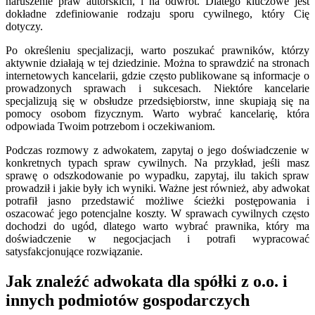
naruszenie praw autorskich, i na odwrót. Dlatego kluczowe jest
dokładne zdefiniowanie rodzaju sporu cywilnego, który Cię
dotyczy.
Po określeniu specjalizacji, warto poszukać prawników, którzy
aktywnie działają w tej dziedzinie. Można to sprawdzić na stronach
internetowych kancelarii, gdzie często publikowane są informacje o
prowadzonych sprawach i sukcesach. Niektóre kancelarie
specjalizują się w obsłudze przedsiębiorstw, inne skupiają się na
pomocy osobom fizycznym. Warto wybrać kancelarię, która
odpowiada Twoim potrzebom i oczekiwaniom.
Podczas rozmowy z adwokatem, zapytaj o jego doświadczenie w
konkretnych typach spraw cywilnych. Na przykład, jeśli masz
sprawę o odszkodowanie po wypadku, zapytaj, ilu takich spraw
prowadził i jakie były ich wyniki. Ważne jest również, aby adwokat
potrafił jasno przedstawić możliwe ścieżki postępowania i
oszacować jego potencjalne koszty. W sprawach cywilnych często
dochodzi do ugód, dlatego warto wybrać prawnika, który ma
doświadczenie w negocjacjach i potrafi wypracować
satysfakcjonujące rozwiązanie.
Jak znaleźć adwokata dla spółki z o.o. i
innych podmiotów gospodarczych