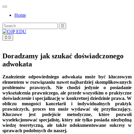
Skip
to
Home
content
Search
for:
OJP EDU
Doradzamy jak szukać doświadczonego
adwokata
Znalezienie odpowiedniego adwokata może być kluczowym
elementem w rozwiązaniu nawet najbardziej skomplikowanych
problemów prawnych. Nie chodzi jedynie o posiadanie
wykształcenia prawniczego, ale przede wszystkim o praktyczne
doświadczenie i specjalizację w konkretnej dziedzinie prawa. W
obliczu mnogości kancelarii i indywidualnych praktyk
prawniczych, proces ten może wydawać się przytłaczający.
Kluczowe jest podejście metodyczne, które pozwoli
wyselekcjonować specjalistę, który nie tylko posiada niezbędną
wiedzę teoretyczną, ale także udokumentowane sukcesy w
sprawach podobnych do naszej.