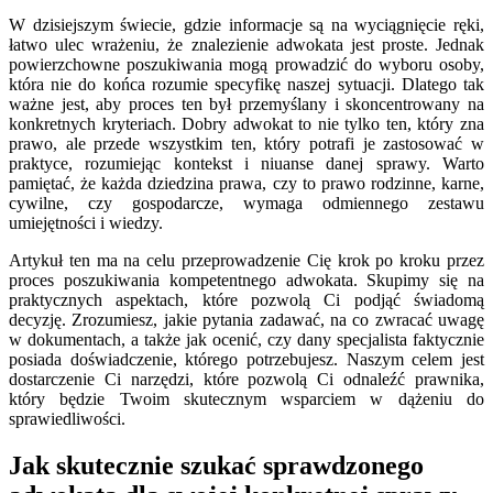
W dzisiejszym świecie, gdzie informacje są na wyciągnięcie ręki,
łatwo ulec wrażeniu, że znalezienie adwokata jest proste. Jednak
powierzchowne poszukiwania mogą prowadzić do wyboru osoby,
która nie do końca rozumie specyfikę naszej sytuacji. Dlatego tak
ważne jest, aby proces ten był przemyślany i skoncentrowany na
konkretnych kryteriach. Dobry adwokat to nie tylko ten, który zna
prawo, ale przede wszystkim ten, który potrafi je zastosować w
praktyce, rozumiejąc kontekst i niuanse danej sprawy. Warto
pamiętać, że każda dziedzina prawa, czy to prawo rodzinne, karne,
cywilne, czy gospodarcze, wymaga odmiennego zestawu
umiejętności i wiedzy.
Artykuł ten ma na celu przeprowadzenie Cię krok po kroku przez
proces poszukiwania kompetentnego adwokata. Skupimy się na
praktycznych aspektach, które pozwolą Ci podjąć świadomą
decyzję. Zrozumiesz, jakie pytania zadawać, na co zwracać uwagę
w dokumentach, a także jak ocenić, czy dany specjalista faktycznie
posiada doświadczenie, którego potrzebujesz. Naszym celem jest
dostarczenie Ci narzędzi, które pozwolą Ci odnaleźć prawnika,
który będzie Twoim skutecznym wsparciem w dążeniu do
sprawiedliwości.
Jak skutecznie szukać sprawdzonego