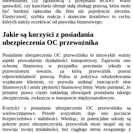
intelektualnej czy zgodnością z przepisami RODO. Warto
sprawdzić, czy kancelaria oferuje stałą obsługę prawną, która może
być bardziej opłacalna dla firm niż pojedyncze zlecenia.
Elastyczność, szybka reakcja i skuteczne doradztwo to cechy,
których należy oczekiwać od prawnika biznesowego.
Jakie są korzyści z posiadania
ubezpieczenia OC przewoźnika
Posiadanie ubezpieczenia OC przewoźnika to niezwykle ważny
aspekt prowadzenia działalności transportowej. Zapewnia ono
ochronę finansową w przypadku powstania szkody w
przewożonym towarze, za którą przewoźnik ponosi
odpowiedzialność prawną. Polisa ta pokrywa odszkodowania
wypłacane klientom, co pozwala uniknąć znaczących strat
finansowych i utraty płynności finansowej firmy. Warto pamiętać, że
przepisy prawa często nakładają obowiązek posiadania takiego
ubezpieczenia, zwłaszcza w transporcie międzynarodowym.
Korzyści z posiadania ubezpieczenia OC przewoźnika są
wielowymiarowe. Przede wszystkim, daje ono poczucie
bezpieczeństwa i stabilności. Wiedząc, że potencjalne szkody są
pokryte przez ubezpieczyciela, przewoźnik może skupić się na
rozwoju swojej działalności, bez ciągłego stresu związanego z