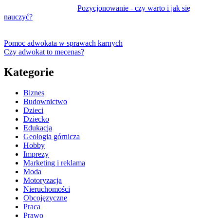
Pozycjonowanie - czy warto i jak się
nauczyć?
Pomoc adwokata w sprawach karnych
Czy adwokat to mecenas?
Kategorie
Biznes
Budownictwo
Dzieci
Dziecko
Edukacja
Geologia górnicza
Hobby
Imprezy
Marketing i reklama
Moda
Motoryzacja
Nieruchomości
Obcojęzyczne
Praca
Prawo