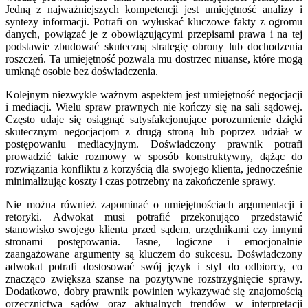
Jedną z najważniejszych kompetencji jest umiejętność analizy i
syntezy informacji. Potrafi on wyłuskać kluczowe fakty z ogromu
danych, powiązać je z obowiązującymi przepisami prawa i na tej
podstawie zbudować skuteczną strategię obrony lub dochodzenia
roszczeń. Ta umiejętność pozwala mu dostrzec niuanse, które mogą
umknąć osobie bez doświadczenia.
Kolejnym niezwykle ważnym aspektem jest umiejętność negocjacji
i mediacji. Wielu spraw prawnych nie kończy się na sali sądowej.
Często udaje się osiągnąć satysfakcjonujące porozumienie dzięki
skutecznym negocjacjom z drugą stroną lub poprzez udział w
postępowaniu mediacyjnym. Doświadczony prawnik potrafi
prowadzić takie rozmowy w sposób konstruktywny, dążąc do
rozwiązania konfliktu z korzyścią dla swojego klienta, jednocześnie
minimalizując koszty i czas potrzebny na zakończenie sprawy.
Nie można również zapominać o umiejętnościach argumentacji i
retoryki. Adwokat musi potrafić przekonująco przedstawić
stanowisko swojego klienta przed sądem, urzędnikami czy innymi
stronami postępowania. Jasne, logiczne i emocjonalnie
zaangażowane argumenty są kluczem do sukcesu. Doświadczony
adwokat potrafi dostosować swój język i styl do odbiorcy, co
znacząco zwiększa szanse na pozytywne rozstrzygnięcie sprawy.
Dodatkowo, dobry prawnik powinien wykazywać się znajomością
orzecznictwa sądów oraz aktualnych trendów w interpretacji