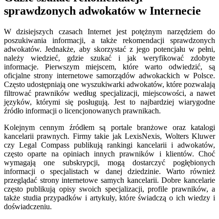
sprawdzonych adwokatów w Internecie
W dzisiejszych czasach Internet jest potężnym narzędziem do
poszukiwania informacji, a także rekomendacji sprawdzonych
adwokatów. Jednakże, aby skorzystać z jego potencjału w pełni,
należy wiedzieć, gdzie szukać i jak weryfikować zdobyte
informacje. Pierwszym miejscem, które warto odwiedzić, są
oficjalne strony internetowe samorządów adwokackich w Polsce.
Często udostępniają one wyszukiwarki adwokatów, które pozwalają
filtrować prawników według specjalizacji, miejscowości, a nawet
języków, którymi się posługują. Jest to najbardziej wiarygodne
źródło informacji o licencjonowanych prawnikach.
Kolejnym cennym źródłem są portale branżowe oraz katalogi
kancelarii prawnych. Firmy takie jak LexisNexis, Wolters Kluwer
czy Legal Compass publikują rankingi kancelarii i adwokatów,
często oparte na opiniach innych prawników i klientów. Choć
wymagają one subskrypcji, mogą dostarczyć pogłębionych
informacji o specjalistach w danej dziedzinie. Warto również
przeglądać strony internetowe samych kancelarii. Dobre kancelarie
często publikują opisy swoich specjalizacji, profile prawników, a
także studia przypadków i artykuły, które świadczą o ich wiedzy i
doświadczeniu.