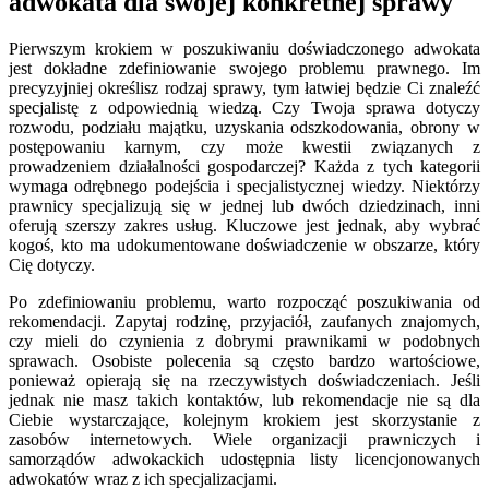
adwokata dla swojej konkretnej sprawy
Pierwszym krokiem w poszukiwaniu doświadczonego adwokata
jest dokładne zdefiniowanie swojego problemu prawnego. Im
precyzyjniej określisz rodzaj sprawy, tym łatwiej będzie Ci znaleźć
specjalistę z odpowiednią wiedzą. Czy Twoja sprawa dotyczy
rozwodu, podziału majątku, uzyskania odszkodowania, obrony w
postępowaniu karnym, czy może kwestii związanych z
prowadzeniem działalności gospodarczej? Każda z tych kategorii
wymaga odrębnego podejścia i specjalistycznej wiedzy. Niektórzy
prawnicy specjalizują się w jednej lub dwóch dziedzinach, inni
oferują szerszy zakres usług. Kluczowe jest jednak, aby wybrać
kogoś, kto ma udokumentowane doświadczenie w obszarze, który
Cię dotyczy.
Po zdefiniowaniu problemu, warto rozpocząć poszukiwania od
rekomendacji. Zapytaj rodzinę, przyjaciół, zaufanych znajomych,
czy mieli do czynienia z dobrymi prawnikami w podobnych
sprawach. Osobiste polecenia są często bardzo wartościowe,
ponieważ opierają się na rzeczywistych doświadczeniach. Jeśli
jednak nie masz takich kontaktów, lub rekomendacje nie są dla
Ciebie wystarczające, kolejnym krokiem jest skorzystanie z
zasobów internetowych. Wiele organizacji prawniczych i
samorządów adwokackich udostępnia listy licencjonowanych
adwokatów wraz z ich specjalizacjami.