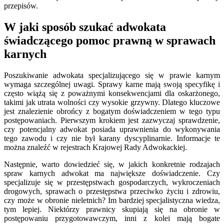
przepisów.
W jaki sposób szukać adwokata
świadczącego pomoc prawną w sprawach
karnych
Poszukiwanie adwokata specjalizującego się w prawie karnym
wymaga szczególnej uwagi. Sprawy karne mają swoją specyfikę i
często wiążą się z poważnymi konsekwencjami dla oskarżonego,
takimi jak utrata wolności czy wysokie grzywny. Dlatego kluczowe
jest znalezienie obrońcy z bogatym doświadczeniem w tego typu
postępowaniach. Pierwszym krokiem jest zazwyczaj sprawdzenie,
czy potencjalny adwokat posiada uprawnienia do wykonywania
tego zawodu i czy nie był karany dyscyplinarnie. Informacje te
można znaleźć w rejestrach Krajowej Rady Adwokackiej.
Następnie, warto dowiedzieć się, w jakich konkretnie rodzajach
spraw karnych adwokat ma największe doświadczenie. Czy
specjalizuje się w przestępstwach gospodarczych, wykroczeniach
drogowych, sprawach o przestępstwa przeciwko życiu i zdrowiu,
czy może w obronie nieletnich? Im bardziej specjalistyczna wiedza,
tym lepiej. Niektórzy prawnicy skupiają się na obronie w
postępowaniu przygotowawczym, inni z kolei mają bogate