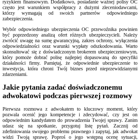
ryzykiem finansowym. Dodatkowo, posiadanie ważnej polisy OC
często jest warunkiem współpracy z dużymi zleceniodawcami,
którzy wymagają od swoich partnerów odpowiedniego
zabezpieczenia.
Wybór odpowiedniego ubezpieczenia OC przewoźnika powinien
być poprzedzony analizą ofert różnych ubezpieczycieli. Należy
zwrócić uwagę na sumę gwarancyjną, zakres ochrony, wyłączenia
odpowiedzialności oraz warunki wypłaty odszkodowania. Warto
skonsultować się z doświadczonym brokerem ubezpieczeniowym,
który pomoże dobrać polisę najlepiej dopasowaną do specyfiki
działalności firmy. Pamiętaj, że odpowiednie ubezpieczenie to
inwestycja, która chroni Twój biznes przed nieprzewidzianymi
zdarzeniami.
Jakie pytania zadać doświadczonemu
adwokatowi podczas pierwszej rozmowy
Pierwsza rozmowa z adwokatem to kluczowy moment, który
pozwala ocenić jego kompetencje i zdecydować, czy jest on
odpowiednim kandydatem do prowadzenia Twojej sprawy. Zanim
udasz się na spotkanie, przygotuj listę pytań. Zacznij od
zdefiniowania swojego problemu prawnego i zapytaj, jak adwokat
widzi Twoją sprawę. Poproś o jego wstępną ocenę sytuacji,