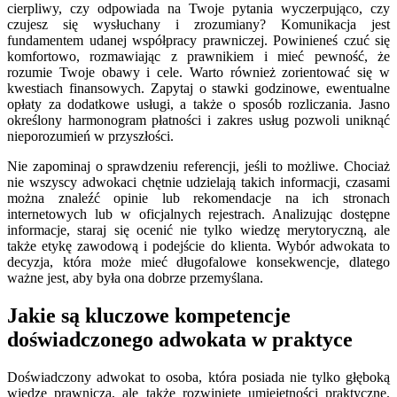
cierpliwy, czy odpowiada na Twoje pytania wyczerpująco, czy
czujesz się wysłuchany i zrozumiany? Komunikacja jest
fundamentem udanej współpracy prawniczej. Powinieneś czuć się
komfortowo, rozmawiając z prawnikiem i mieć pewność, że
rozumie Twoje obawy i cele. Warto również zorientować się w
kwestiach finansowych. Zapytaj o stawki godzinowe, ewentualne
opłaty za dodatkowe usługi, a także o sposób rozliczania. Jasno
określony harmonogram płatności i zakres usług pozwoli uniknąć
nieporozumień w przyszłości.
Nie zapominaj o sprawdzeniu referencji, jeśli to możliwe. Chociaż
nie wszyscy adwokaci chętnie udzielają takich informacji, czasami
można znaleźć opinie lub rekomendacje na ich stronach
internetowych lub w oficjalnych rejestrach. Analizując dostępne
informacje, staraj się ocenić nie tylko wiedzę merytoryczną, ale
także etykę zawodową i podejście do klienta. Wybór adwokata to
decyzja, która może mieć długofalowe konsekwencje, dlatego
ważne jest, aby była ona dobrze przemyślana.
Jakie są kluczowe kompetencje
doświadczonego adwokata w praktyce
Doświadczony adwokat to osoba, która posiada nie tylko głęboką
wiedzę prawniczą, ale także rozwinięte umiejętności praktyczne.