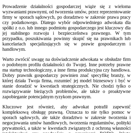
Prowadzenie działalności gospodarczej wiąże się z wieloma
wyzwaniami prawnymi, od tworzenia umów, przez reprezentowanie
firmy w sporach sądowych, po doradztwo w zakresie prawa pracy
czy podatkowego. Dlatego wybór odpowiedniego adwokata dla
spółki z o.o. lub innego podmiotu gospodarczego jest kluczowy dla
jej stabilnego rozwoju i bezpieczeństwa prawnego. W tym
przypadku, poszukiwania powinny skupić się na prawnikach lub
kancelariach specjalizujących się w prawie gospodarczym i
handlowym.
Warto zwrócić uwagę na doświadczenie adwokata w obsłudze firm
o podobnym profilu działalności do Twojej. Inne potrzeby prawne
ma startup technologiczny, a inne firma produkcyjna czy handlowa.
Dobry prawnik gospodarczy powinien znać specyfikę branży, w
której działa Twoja firma, rozumieć jej model biznesowy i być w
stanie doradzić w kwestiach strategicznych. Nie chodzi tylko o
rozwiązywanie bieżących problemów, ale także o proaktywne
zapobieganie potencjalnym ryzykom prawnym.
Kluczowe jest również, aby adwokat potrafił zapewnić
kompleksową obsługę prawną. Oznacza to nie tylko pomoc w
sporach sądowych, ale także doradztwo w zakresie tworzenia i
negocjowania umów handlowych, tworzenia regulaminów, polityki
prywatności, a także w kwestiach związanych z ochroną własności