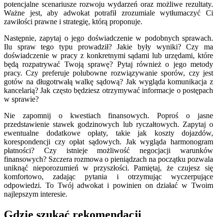
potencjalne scenariusze rozwoju wydarzeń oraz możliwe rezultaty.
Ważne jest, aby adwokat potrafił zrozumiale wytłumaczyć Ci
zawiłości prawne i strategię, którą proponuje.
Następnie, zapytaj o jego doświadczenie w podobnych sprawach.
Ilu spraw tego typu prowadził? Jakie były wyniki? Czy ma
doświadczenie w pracy z konkretnymi sądami lub urzędami, które
będą rozpatrywać Twoją sprawę? Pytaj również o jego metody
pracy. Czy preferuje polubowne rozwiązywanie sporów, czy jest
gotów na długotrwałą walkę sądową? Jak wygląda komunikacja z
kancelarią? Jak często będziesz otrzymywać informacje o postępach
w sprawie?
Nie zapomnij o kwestiach finansowych. Poproś o jasne
przedstawienie stawek godzinowych lub ryczałtowych. Zapytaj o
ewentualne dodatkowe opłaty, takie jak koszty dojazdów,
korespondencji czy opłat sądowych. Jak wygląda harmonogram
płatności? Czy istnieje możliwość negocjacji warunków
finansowych? Szczera rozmowa o pieniądzach na początku pozwala
uniknąć nieporozumień w przyszłości. Pamiętaj, że czujesz się
komfortowo, zadając pytania i otrzymując wyczerpujące
odpowiedzi. To Twój adwokat i powinien on działać w Twoim
najlepszym interesie.
Gdzie szukać rekomendacji