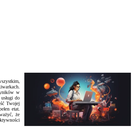
szystkim,
kiwarkach.
wyników w
 usługi do
ość Twojej
ełen etat.
uważyć, że
ektywności