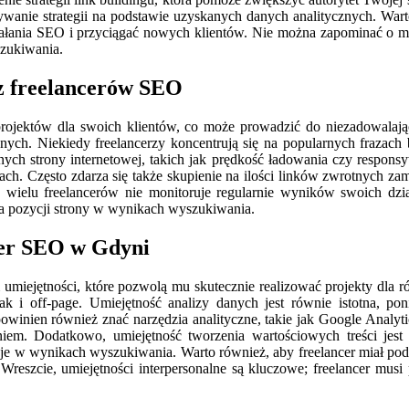
nie strategii na podstawie uzyskanych danych analitycznych. Warto
łania SEO i przyciągać nowych klientów. Nie można zapominać o mob
zukiwania.
ez freelancerów SEO
projektów dla swoich klientów, co może prowadzić do niezadowalaj
ych. Niekiedy freelancerzy koncentrują się na popularnych frazach b
ch strony internetowej, takich jak prędkość ładowania czy respon
Często zdarza się także skupienie na ilości linków zwrotnych zamia
wielu freelancerów nie monitoruje regularnie wyników swoich dzia
ia pozycji strony w wynikach wyszukiwania.
cer SEO w Gdyni
ejętności, które pozwolą mu skutecznie realizować projekty dla ró
jak i off-page. Umiejętność analizy danych jest równie istotna, 
owinien również znać narzędzia analityczne, takie jak Google Analyt
iem. Dodatkowo, umiejętność tworzenia wartościowych treści jest
cje w wynikach wyszukiwania. Warto również, aby freelancer miał po
eszcie, umiejętności interpersonalne są kluczowe; freelancer musi 