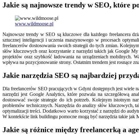
Jakie są najnowsze trendy w SEO, które p
www.wildmoose.pl
Najnowsze trendy w SEO są kluczowe dla każdego freelancera dział
sztucznej inteligencji i uczenia maszynowego w procesach optymal
freelancerów dostosowania swoich strategii do tych zmian. Kolejnym
słów kluczowych oraz korzystanie z narzędzi takich jak Google My
projektów oraz szybkość ładowania na urządzeniach mobilnych. Wa
wpływa na pozycjonowanie strony. Ostatnim trendem jest rosnące zna
Jakie narzędzia SEO są najbardziej przyd
Dla freelancerów SEO pracujących w Gdyni dostępnych jest wiele na
narzędzi jest Google Analytics, które pozwala na szczegółową ana
dostosować swoje strategie do ich potrzeb. Kolejnym istotnym n
problemów technicznych. Narzędzia do analizy słów kluczowych, ta
optymalizacji treści. Dodatkowo warto korzystać z narzędzi do audy
W kontekście link buildingu pomocne mogą być narzędzia takie jak M
Jakie są różnice między freelancerką a a