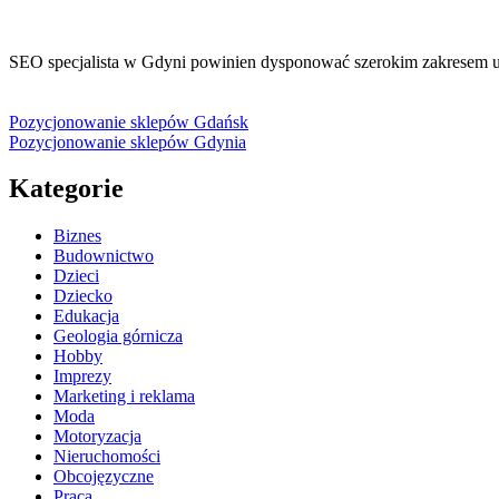
SEO specjalista w Gdyni powinien dysponować szerokim zakresem u
Pozycjonowanie sklepów Gdańsk
Pozycjonowanie sklepów Gdynia
Kategorie
Biznes
Budownictwo
Dzieci
Dziecko
Edukacja
Geologia górnicza
Hobby
Imprezy
Marketing i reklama
Moda
Motoryzacja
Nieruchomości
Obcojęzyczne
Praca