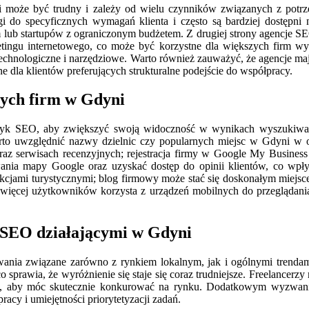
oże być trudny i zależy od wielu czynników związanych z potrzebam
i do specyficznych wymagań klienta i często są bardziej dostępni
irm lub startupów z ograniczonym budżetem. Z drugiej strony agencje 
tingu internetowego, co może być korzystne dla większych firm wym
technologiczne i narzędziowe. Warto również zauważyć, że agencje maj
 dla klientów preferujących strukturalne podejście do współpracy.
nych firm w Gdyni
tyk SEO, aby zwiększyć swoją widoczność w wynikach wyszukiwania
rto uwzględnić nazwy dzielnic czy popularnych miejsc w Gdyni w o
z serwisach recenzyjnych; rejestracja firmy w Google My Business to
nia mapy Google oraz uzyskać dostęp do opinii klientów, co wpły
cjami turystycznymi; blog firmowy może stać się doskonałym miejscem
z więcej użytkowników korzysta z urządzeń mobilnych do przeglądani
i SEO działającymi w Gdyni
ania związane zarówno z rynkiem lokalnym, jak i ogólnymi trenda
o sprawia, że wyróżnienie się staje się coraz trudniejsze. Freelancerz
ek, aby móc skutecznie konkurować na rynku. Dodatkowym wyzwanie
acy i umiejętności priorytetyzacji zadań.