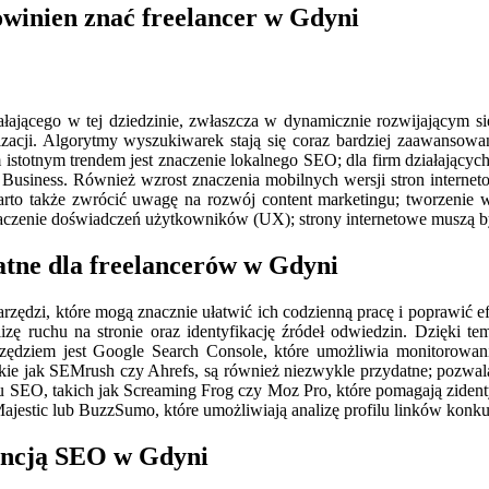
owinien znać freelancer w Gdyni
ającego w tej dziedzinie, zwłaszcza w dynamicznie rozwijającym si
izacji. Algorytmy wyszukiwarek stają się coraz bardziej zaawansowa
 istotnym trendem jest znaczenie lokalnego SEO; dla firm działający
 Business. Również wzrost znaczenia mobilnych wersji stron interne
rto także zwrócić uwagę na rozwój content marketingu; tworzenie wa
czenie doświadczeń użytkowników (UX); strony internetowe muszą być n
atne dla freelancerów w Gdyni
rzędzi, które mogą znacznie ułatwić ich codzienną pracę i poprawić e
lizę ruchu na stronie oraz identyfikację źródeł odwiedzin. Dzięki 
arzędziem jest Google Search Console, które umożliwia monitorowan
kie jak SEMrush czy Ahrefs, są również niezwykle przydatne; pozwa
tu SEO, takich jak Screaming Frog czy Moz Pro, które pomagają ziden
ajestic lub BuzzSumo, które umożliwiają analizę profilu linków konkur
gencją SEO w Gdyni