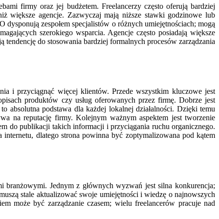
i firmy oraz jej budżetem. Freelancerzy często oferują bardziej
 niż większe agencje. Zazwyczaj mają niższe stawki godzinowe lub
SEO dysponują zespołem specjalistów o różnych umiejętnościach; mogą
agających szerokiego wsparcia. Agencje często posiadają większe
ą tendencję do stosowania bardziej formalnych procesów zarządzania
 i przyciągnąć więcej klientów. Przede wszystkim kluczowe jest
pisach produktów czy usług oferowanych przez firmę. Dobrze jest
 absolutna podstawa dla każdej lokalnej działalności. Dzięki temu
wa na reputację firmy. Kolejnym ważnym aspektem jest tworzenie
 do publikacji takich informacji i przyciągania ruchu organicznego.
a internetu, dlatego strona powinna być zoptymalizowana pod kątem
mi branżowymi. Jednym z głównych wyzwań jest silna konkurencja;
y muszą stale aktualizować swoje umiejętności i wiedzę o najnowszych
m może być zarządzanie czasem; wielu freelancerów pracuje nad