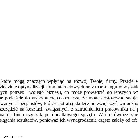
, które mogą znacząco wpłynąć na rozwój Twojej firmy. Przede w
ziedzinie optymalizacji stron internetowych oraz marketingu w wyszu
znych potrzeb Twojego biznesu, co może prowadzić do lepszych 
zne podejście do współpracy, co oznacza, że mogą dostosować swoje
wanych specjalistów, którzy potrafią skutecznie zwiększyć widoczn
oszczędzić na kosztach związanych z zatrudnieniem pracownika na p
 wynajmu biura czy zakupu dodatkowego sprzętu. Warto również za
iągania rezultatów, ponieważ ich wynagrodzenie często zależy od ef