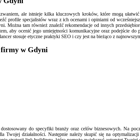
w Gdyni
aniem, ale istnieje kilka kluczowych kroków, które mogą ułatwić t
leźć profile specjalistów wraz z ich ocenami i opiniami od wcześniej
dyni. Można tam również znaleźć rekomendacje od innych przedsiębiorc
em, aby ocenić jego umiejętności komunikacyjne oraz podejście do p
lancer stosuje etyczne praktyki SEO i czy jest na bieżąco z najnowszy
 firmy w Gdyni
ostosowany do specyfiki branży oraz celów biznesowych. Na począt
la Twojej działalności. Następnie należy skupić się na optymalizac
rzenie strategii link buildingu, która pomoże zwiększyć autorytet Tw