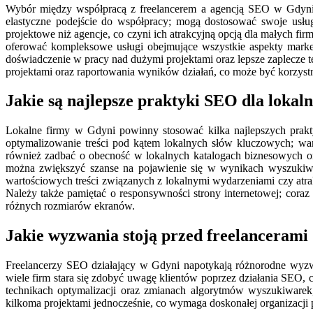
Wybór między współpracą z freelancerem a agencją SEO w Gdyni m
elastyczne podejście do współpracy; mogą dostosować swoje usług
projektowe niż agencje, co czyni ich atrakcyjną opcją dla małych f
oferować kompleksowe usługi obejmujące wszystkie aspekty marke
doświadczenie w pracy nad dużymi projektami oraz lepsze zaplecze 
projektami oraz raportowania wyników działań, co może być korzystne
Jakie są najlepsze praktyki SEO dla lokal
Lokalne firmy w Gdyni powinny stosować kilka najlepszych prak
optymalizowanie treści pod kątem lokalnych słów kluczowych; wa
również zadbać o obecność w lokalnych katalogach biznesowych ora
można zwiększyć szanse na pojawienie się w wynikach wyszukiwa
wartościowych treści związanych z lokalnymi wydarzeniami czy atrak
Należy także pamiętać o responsywności strony internetowej; cora
różnych rozmiarów ekranów.
Jakie wyzwania stoją przed freelanceram
Freelancerzy SEO działający w Gdyni napotykają różnorodne wyzw
wiele firm stara się zdobyć uwagę klientów poprzez działania SEO, c
technikach optymalizacji oraz zmianach algorytmów wyszukiwar
kilkoma projektami jednocześnie, co wymaga doskonałej organizacji pr