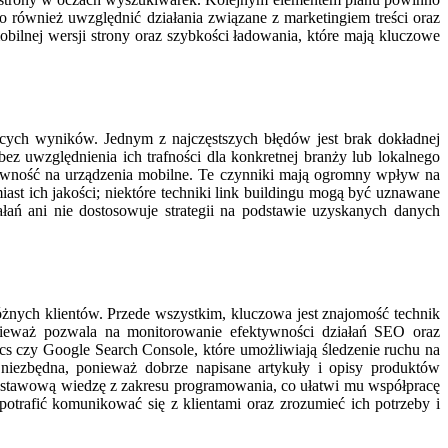
 również uwzględnić działania związane z marketingiem treści oraz
ilnej wersji strony oraz szybkości ładowania, które mają kluczowe
ących wyników. Jednym z najczęstszych błędów jest brak dokładnej
ez uwzględnienia ich trafności dla konkretnej branży lub lokalnego
sywność na urządzenia mobilne. Te czynniki mają ogromny wpływ na
st ich jakości; niektóre techniki link buildingu mogą być uznawane
łań ani nie dostosowuje strategii na podstawie uzyskanych danych
żnych klientów. Przede wszystkim, kluczowa jest znajomość technik
ponieważ pozwala na monitorowanie efektywności działań SEO oraz
ics czy Google Search Console, które umożliwiają śledzenie ruchu na
 niezbędna, ponieważ dobrze napisane artykuły i opisy produktów
dstawową wiedzę z zakresu programowania, co ułatwi mu współpracę
potrafić komunikować się z klientami oraz zrozumieć ich potrzeby i