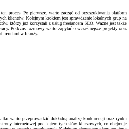
en proces. Po pierwsze, warto zacząć od przeszukiwania platform
szych klientów. Kolejnym krokiem jest sprawdzenie lokalnych grup na
ów, którzy już korzystali z usług freelancera SEO. Ważne jest także
racy. Podczas rozmowy warto zapytać o wcześniejsze projekty oraz
mi trendami w branży.
ku warto przeprowadzić dokładną analizę konkurencji oraz rynku
ji strony internetowej pod kątem tych słów kluczowych, co obejmuje
ojej strony w oczach wyszukiwarek. Kolejnym elementem planu powinno