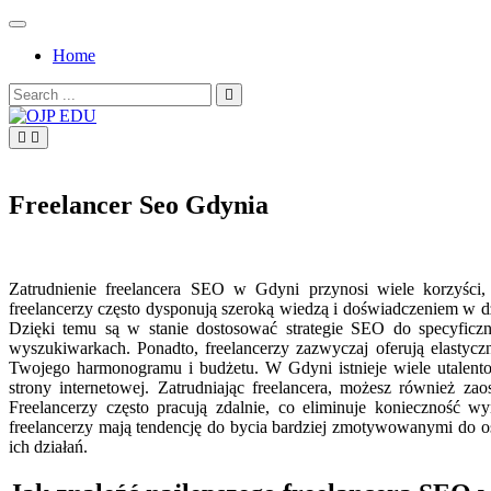
Skip
to
Home
content
Search
for:
OJP EDU
Freelancer Seo Gdynia
Zatrudnienie freelancera SEO w Gdyni przynosi wiele korzyści
freelancerzy często dysponują szeroką wiedzą i doświadczeniem w d
Dzięki temu są w stanie dostosować strategie SEO do specyfic
wyszukiwarkach. Ponadto, freelancerzy zazwyczaj oferują elastyc
Twojego harmonogramu i budżetu. W Gdyni istnieje wiele utalento
strony internetowej. Zatrudniając freelancera, możesz również za
Freelancerzy często pracują zdalnie, co eliminuje konieczność
freelancerzy mają tendencję do bycia bardziej zmotywowanymi do os
ich działań.