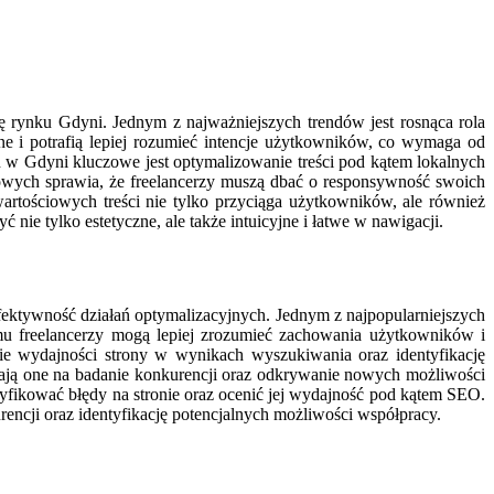
ę rynku Gdyni. Jednym z najważniejszych trendów jest rosnąca rola
ne i potrafią lepiej rozumieć intencje użytkowników, co wymaga od
ch w Gdyni kluczowe jest optymalizowanie treści pod kątem lokalnych
towych sprawia, że freelancerzy muszą dbać o responsywność swoich
rtościowych treści nie tylko przyciąga użytkowników, ale również
ie tylko estetyczne, ale także intuicyjne i łatwe w nawigacji.
fektywność działań optymalizacyjnych. Jednym z najpopularniejszych
temu freelancerzy mogą lepiej zrozumieć zachowania użytkowników i
ie wydajności strony w wynikach wyszukiwania oraz identyfikację
lają one na badanie konkurencji oraz odkrywanie nowych możliwości
tyfikować błędy na stronie oraz ocenić jej wydajność pod kątem SEO.
encji oraz identyfikację potencjalnych możliwości współpracy.