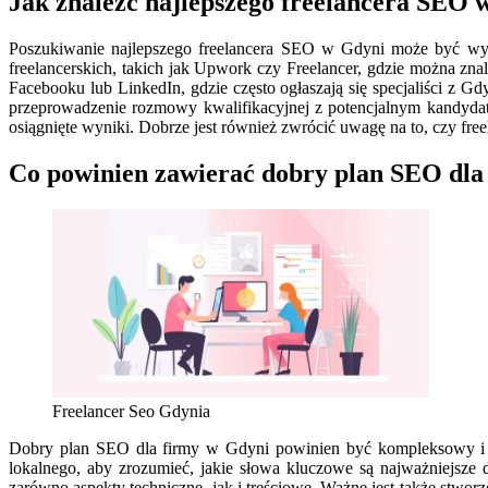
Jak znaleźć najlepszego freelancera SEO 
Poszukiwanie najlepszego freelancera SEO w Gdyni może być wyzw
freelancerskich, takich jak Upwork czy Freelancer, gdzie można zna
Facebooku lub LinkedIn, gdzie często ogłaszają się specjaliści z G
przeprowadzenie rozmowy kwalifikacyjnej z potencjalnym kandydat
osiągnięte wyniki. Dobrze jest również zwrócić uwagę na to, czy free
Co powinien zawierać dobry plan SEO dla
Freelancer Seo Gdynia
Dobry plan SEO dla firmy w Gdyni powinien być kompleksowy i d
lokalnego, aby zrozumieć, jakie słowa kluczowe są najważniejsze d
zarówno aspekty techniczne, jak i treściowe. Ważne jest także stwo