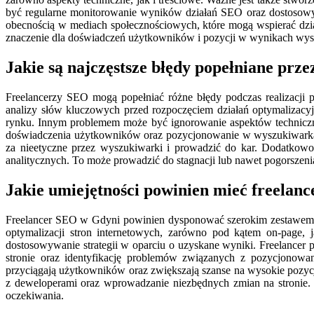
być regularne monitorowanie wyników działań SEO oraz dostosowywa
obecnością w mediach społecznościowych, które mogą wspierać dzia
znaczenie dla doświadczeń użytkowników i pozycji w wynikach wys
Jakie są najczęstsze błędy popełniane prz
Freelancerzy SEO mogą popełniać różne błędy podczas realizacji 
analizy słów kluczowych przed rozpoczęciem działań optymalizacyjn
rynku. Innym problemem może być ignorowanie aspektów techniczny
doświadczenia użytkowników oraz pozycjonowanie w wyszukiwarkach. 
za nieetyczne przez wyszukiwarki i prowadzić do kar. Dodatkowo 
analitycznych. To może prowadzić do stagnacji lub nawet pogorszen
Jakie umiejętności powinien mieć freelan
Freelancer SEO w Gdyni powinien dysponować szerokim zestawem umi
optymalizacji stron internetowych, zarówno pod kątem on-page, 
dostosowywanie strategii w oparciu o uzyskane wyniki. Freelancer p
stronie oraz identyfikację problemów związanych z pozycjonowan
przyciągają użytkowników oraz zwiększają szanse na wysokie pozy
z deweloperami oraz wprowadzanie niezbędnych zmian na stronie. Wr
oczekiwania.