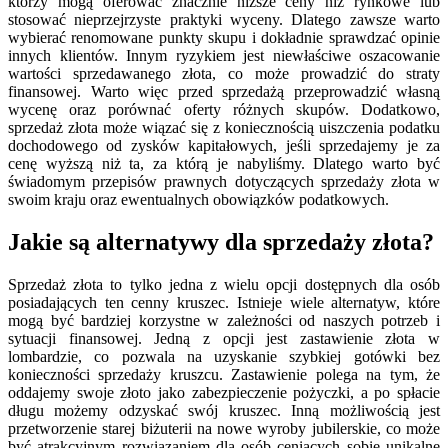
którzy mogą oferować znacznie niższe ceny niż rynkowe lub
stosować nieprzejrzyste praktyki wyceny. Dlatego zawsze warto
wybierać renomowane punkty skupu i dokładnie sprawdzać opinie
innych klientów. Innym ryzykiem jest niewłaściwe oszacowanie
wartości sprzedawanego złota, co może prowadzić do straty
finansowej. Warto więc przed sprzedażą przeprowadzić własną
wycenę oraz porównać oferty różnych skupów. Dodatkowo,
sprzedaż złota może wiązać się z koniecznością uiszczenia podatku
dochodowego od zysków kapitałowych, jeśli sprzedajemy je za
cenę wyższą niż ta, za którą je nabyliśmy. Dlatego warto być
świadomym przepisów prawnych dotyczących sprzedaży złota w
swoim kraju oraz ewentualnych obowiązków podatkowych.
Jakie są alternatywy dla sprzedaży złota?
Sprzedaż złota to tylko jedna z wielu opcji dostępnych dla osób
posiadających ten cenny kruszec. Istnieje wiele alternatyw, które
mogą być bardziej korzystne w zależności od naszych potrzeb i
sytuacji finansowej. Jedną z opcji jest zastawienie złota w
lombardzie, co pozwala na uzyskanie szybkiej gotówki bez
konieczności sprzedaży kruszcu. Zastawienie polega na tym, że
oddajemy swoje złoto jako zabezpieczenie pożyczki, a po spłacie
długu możemy odzyskać swój kruszec. Inną możliwością jest
przetworzenie starej biżuterii na nowe wyroby jubilerskie, co może
być atrakcyjnym rozwiązaniem dla osób ceniących sobie unikalne