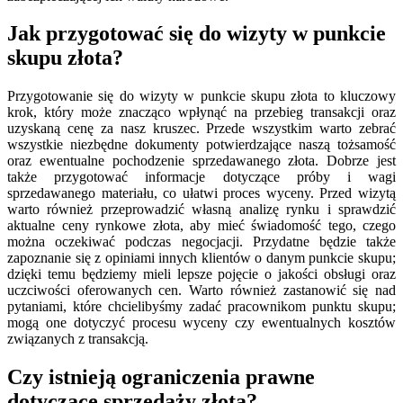
Jak przygotować się do wizyty w punkcie
skupu złota?
Przygotowanie się do wizyty w punkcie skupu złota to kluczowy
krok, który może znacząco wpłynąć na przebieg transakcji oraz
uzyskaną cenę za nasz kruszec. Przede wszystkim warto zebrać
wszystkie niezbędne dokumenty potwierdzające naszą tożsamość
oraz ewentualne pochodzenie sprzedawanego złota. Dobrze jest
także przygotować informacje dotyczące próby i wagi
sprzedawanego materiału, co ułatwi proces wyceny. Przed wizytą
warto również przeprowadzić własną analizę rynku i sprawdzić
aktualne ceny rynkowe złota, aby mieć świadomość tego, czego
można oczekiwać podczas negocjacji. Przydatne będzie także
zapoznanie się z opiniami innych klientów o danym punkcie skupu;
dzięki temu będziemy mieli lepsze pojęcie o jakości obsługi oraz
uczciwości oferowanych cen. Warto również zastanowić się nad
pytaniami, które chcielibyśmy zadać pracownikom punktu skupu;
mogą one dotyczyć procesu wyceny czy ewentualnych kosztów
związanych z transakcją.
Czy istnieją ograniczenia prawne
dotyczące sprzedaży złota?