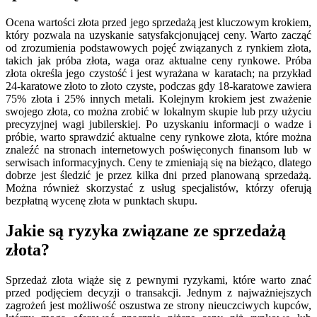
Ocena wartości złota przed jego sprzedażą jest kluczowym krokiem,
który pozwala na uzyskanie satysfakcjonującej ceny. Warto zacząć
od zrozumienia podstawowych pojęć związanych z rynkiem złota,
takich jak próba złota, waga oraz aktualne ceny rynkowe. Próba
złota określa jego czystość i jest wyrażana w karatach; na przykład
24-karatowe złoto to złoto czyste, podczas gdy 18-karatowe zawiera
75% złota i 25% innych metali. Kolejnym krokiem jest zważenie
swojego złota, co można zrobić w lokalnym skupie lub przy użyciu
precyzyjnej wagi jubilerskiej. Po uzyskaniu informacji o wadze i
próbie, warto sprawdzić aktualne ceny rynkowe złota, które można
znaleźć na stronach internetowych poświęconych finansom lub w
serwisach informacyjnych. Ceny te zmieniają się na bieżąco, dlatego
dobrze jest śledzić je przez kilka dni przed planowaną sprzedażą.
Można również skorzystać z usług specjalistów, którzy oferują
bezpłatną wycenę złota w punktach skupu.
Jakie są ryzyka związane ze sprzedażą
złota?
Sprzedaż złota wiąże się z pewnymi ryzykami, które warto znać
przed podjęciem decyzji o transakcji. Jednym z najważniejszych
zagrożeń jest możliwość oszustwa ze strony nieuczciwych kupców,