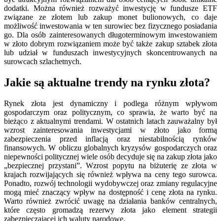
dodatki. Można również rozważyć inwestycję w fundusze ETF
związane ze złotem lub zakup monet bulionowych, co daje
możliwość inwestowania w ten surowiec bez fizycznego posiadania
go. Dla osób zainteresowanych długoterminowym inwestowaniem
w złoto dobrym rozwiązaniem może być także zakup sztabek złota
lub udział w funduszach inwestycyjnych skoncentrowanych na
surowcach szlachetnych.
Jakie są aktualne trendy na rynku złota?
Rynek złota jest dynamiczny i podlega różnym wpływom
gospodarczym oraz politycznym, co sprawia, że warto być na
bieżąco z aktualnymi trendami. W ostatnich latach zauważalny był
wzrost zainteresowania inwestycjami w złoto jako formą
zabezpieczenia przed inflacją oraz niestabilnością rynków
finansowych. W obliczu globalnych kryzysów gospodarczych oraz
niepewności politycznej wiele osób decyduje się na zakup złota jako
„bezpiecznej przystani”. Wzrost popytu na biżuterię ze złota w
krajach rozwijających się również wpływa na ceny tego surowca.
Ponadto, rozwój technologii wydobywczej oraz zmiany regulacyjne
mogą mieć znaczący wpływ na dostępność i cenę złota na rynku.
Warto również zwrócić uwagę na działania banków centralnych,
które często gromadzą rezerwy złota jako element strategii
zabezpieczającej ich waluty narodowe.