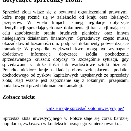
Sprzedaż złota wiąże się z pewnymi ograniczeniami prawnymi,
które mogą różnić się w zależności od kraju oraz lokalnych
przepisów. W wielu krajach istnieją regulacje dotyczące
identyfikacji sprzedających oraz dokumentacji transakcji mające na
celu zapobieganie praniu brudnych pieniędzy oraz innym
nielegalnym działaniom finansowym. Sprzedawcy często muszą
okazać dowód tożsamości oraz podpisać dokumenty potwierdzające
transakcję. W przypadku większych kwot mogą być wymagane
dodatkowe informacje dotyczące źródła pochodzenia
sprzedawanego kruszcu; dotyczy to szczególnie sytuacji, gdy
sprzedawane są duże ilości lub wartościowe sztuki biżuterii.
Ponadto niektóre kraje nakładają obowiązek płacenia podatku
dochodowego od zysków kapitałowych uzyskanych ze sprzedaży
złota; stąd ważne jest zapoznanie się z lokalnymi przepisami
podatkowymi przed dokonaniem transakcji.
Zobacz także:
Nawigacja
Gdzie mogę sprzedać złoto inwestycyjne?
wpisu
Sprzedaż złota inwestycyjnego w Polsce staje się coraz bardziej
popularna, zwłaszcza w kontekście rosnącego zainteresowania…