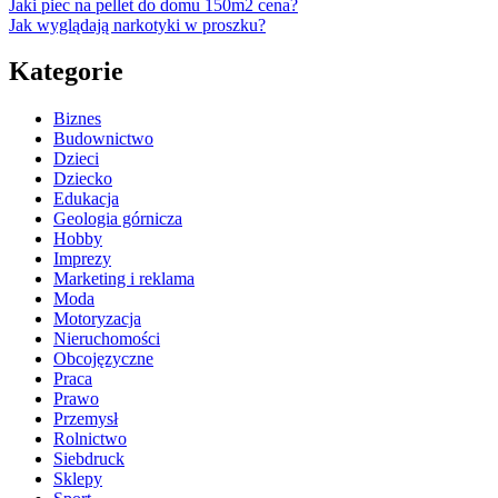
Jaki piec na pellet do domu 150m2 cena?
Jak wyglądają narkotyki w proszku?
Kategorie
Biznes
Budownictwo
Dzieci
Dziecko
Edukacja
Geologia górnicza
Hobby
Imprezy
Marketing i reklama
Moda
Motoryzacja
Nieruchomości
Obcojęzyczne
Praca
Prawo
Przemysł
Rolnictwo
Siebdruck
Sklepy