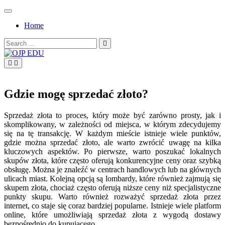
Skip
to
Home
content
Search
for:
OJP EDU
Gdzie mogę sprzedać złoto?
Sprzedaż złota to proces, który może być zarówno prosty, jak i
skomplikowany, w zależności od miejsca, w którym zdecydujemy
się na tę transakcję. W każdym mieście istnieje wiele punktów,
gdzie można sprzedać złoto, ale warto zwrócić uwagę na kilka
kluczowych aspektów. Po pierwsze, warto poszukać lokalnych
skupów złota, które często oferują konkurencyjne ceny oraz szybką
obsługę. Można je znaleźć w centrach handlowych lub na głównych
ulicach miast. Kolejną opcją są lombardy, które również zajmują się
skupem złota, chociaż często oferują niższe ceny niż specjalistyczne
punkty skupu. Warto również rozważyć sprzedaż złota przez
internet, co staje się coraz bardziej popularne. Istnieje wiele platform
online, które umożliwiają sprzedaż złota z wygodą dostawy
bezpośrednio do kupującego.