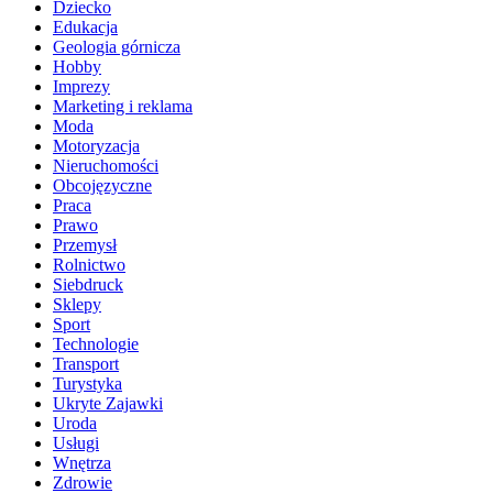
Dziecko
Edukacja
Geologia górnicza
Hobby
Imprezy
Marketing i reklama
Moda
Motoryzacja
Nieruchomości
Obcojęzyczne
Praca
Prawo
Przemysł
Rolnictwo
Siebdruck
Sklepy
Sport
Technologie
Transport
Turystyka
Ukryte Zajawki
Uroda
Usługi
Wnętrza
Zdrowie