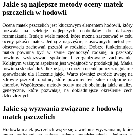
Jakie są najlepsze metody oceny matek
pszczelich w hodowli
Ocena matek pszczelich jest kluczowym elementem hodowli, który
pozwala na selekcję najlepszych osobników do dalszego
rozmnażania. Istnieje wiele metod, które można zastosować w celu
oceny jakości matek. Jedną z najczęściej stosowanych metod jest
obserwacja zachowań pszczół w rodzinie. Dobrze funkcjonująca
matka powinna być w stanie zjednoczyć rodzinę, a pszczoły
powinny wykazywać spokojne i zorganizowane zachowanie.
Kolejnym ważnym aspektem jest wydajność w produkcji jaj. Matka
powinna składać dużą liczbę jaj, co można ocenić poprzez regularne
sprawdzanie ula i liczenie jajek. Warto również zwrócić uwagę na
zdrowie pszczół robotnic, które powinny być silne i odporne na
choroby. Współczesne metody oceny matek obejmują także analizy
genetyczne, które pozwalają na dokładniejsze określenie cech
dziedzicznych.
Jakie są wyzwania związane z hodowlą
matek pszczelich
Hodowla matek pszczelich wiąże się z wieloma wyzwaniami, które
mogą wpływać na sukces całego przedsięwzięcia. Jednym z