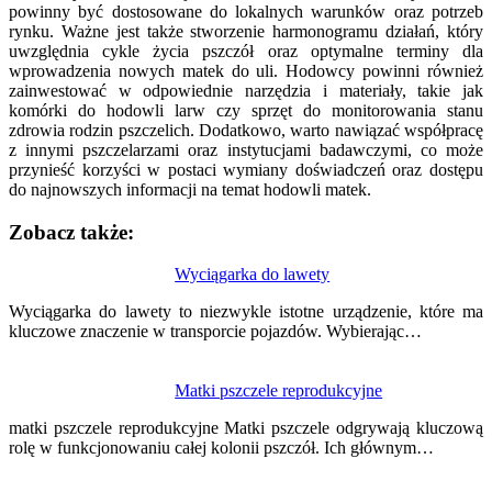
powinny być dostosowane do lokalnych warunków oraz potrzeb
rynku. Ważne jest także stworzenie harmonogramu działań, który
uwzględnia cykle życia pszczół oraz optymalne terminy dla
wprowadzenia nowych matek do uli. Hodowcy powinni również
zainwestować w odpowiednie narzędzia i materiały, takie jak
komórki do hodowli larw czy sprzęt do monitorowania stanu
zdrowia rodzin pszczelich. Dodatkowo, warto nawiązać współpracę
z innymi pszczelarzami oraz instytucjami badawczymi, co może
przynieść korzyści w postaci wymiany doświadczeń oraz dostępu
do najnowszych informacji na temat hodowli matek.
Zobacz także:
Nawigacja
Wyciągarka do lawety
wpisu
Wyciągarka do lawety to niezwykle istotne urządzenie, które ma
kluczowe znaczenie w transporcie pojazdów. Wybierając…
Matki pszczele reprodukcyjne
matki pszczele reprodukcyjne Matki pszczele odgrywają kluczową
rolę w funkcjonowaniu całej kolonii pszczół. Ich głównym…