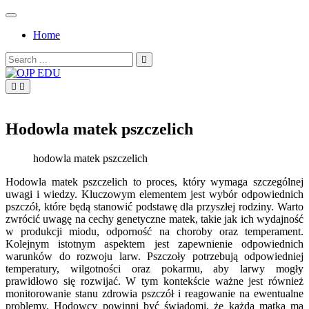
Skip
to
Home
content
Search
for:
OJP EDU
Hodowla matek pszczelich
hodowla matek pszczelich
Hodowla matek pszczelich to proces, który wymaga szczególnej
uwagi i wiedzy. Kluczowym elementem jest wybór odpowiednich
pszczół, które będą stanowić podstawę dla przyszłej rodziny. Warto
zwrócić uwagę na cechy genetyczne matek, takie jak ich wydajność
w produkcji miodu, odporność na choroby oraz temperament.
Kolejnym istotnym aspektem jest zapewnienie odpowiednich
warunków do rozwoju larw. Pszczoły potrzebują odpowiedniej
temperatury, wilgotności oraz pokarmu, aby larwy mogły
prawidłowo się rozwijać. W tym kontekście ważne jest również
monitorowanie stanu zdrowia pszczół i reagowanie na ewentualne
problemy. Hodowcy powinni być świadomi, że każda matka ma