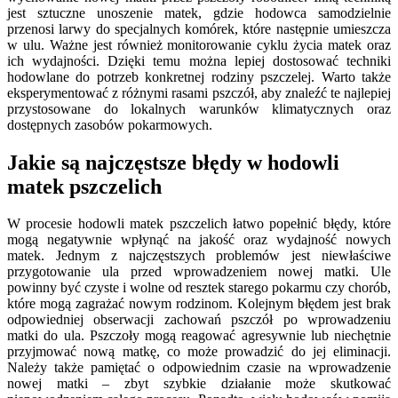
jest sztuczne unoszenie matek, gdzie hodowca samodzielnie
przenosi larwy do specjalnych komórek, które następnie umieszcza
w ulu. Ważne jest również monitorowanie cyklu życia matek oraz
ich wydajności. Dzięki temu można lepiej dostosować techniki
hodowlane do potrzeb konkretnej rodziny pszczelej. Warto także
eksperymentować z różnymi rasami pszczół, aby znaleźć te najlepiej
przystosowane do lokalnych warunków klimatycznych oraz
dostępnych zasobów pokarmowych.
Jakie są najczęstsze błędy w hodowli
matek pszczelich
W procesie hodowli matek pszczelich łatwo popełnić błędy, które
mogą negatywnie wpłynąć na jakość oraz wydajność nowych
matek. Jednym z najczęstszych problemów jest niewłaściwe
przygotowanie ula przed wprowadzeniem nowej matki. Ule
powinny być czyste i wolne od resztek starego pokarmu czy chorób,
które mogą zagrażać nowym rodzinom. Kolejnym błędem jest brak
odpowiedniej obserwacji zachowań pszczół po wprowadzeniu
matki do ula. Pszczoły mogą reagować agresywnie lub niechętnie
przyjmować nową matkę, co może prowadzić do jej eliminacji.
Należy także pamiętać o odpowiednim czasie na wprowadzenie
nowej matki – zbyt szybkie działanie może skutkować