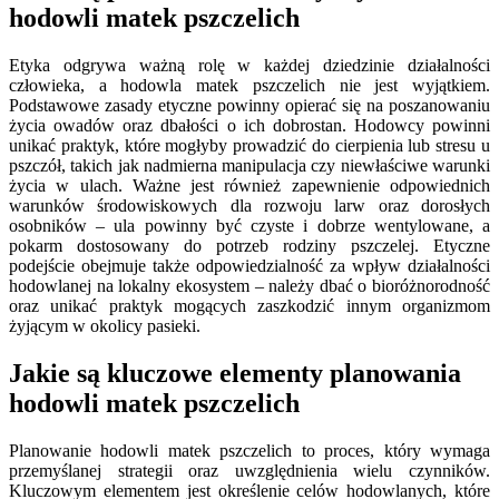
hodowli matek pszczelich
Etyka odgrywa ważną rolę w każdej dziedzinie działalności
człowieka, a hodowla matek pszczelich nie jest wyjątkiem.
Podstawowe zasady etyczne powinny opierać się na poszanowaniu
życia owadów oraz dbałości o ich dobrostan. Hodowcy powinni
unikać praktyk, które mogłyby prowadzić do cierpienia lub stresu u
pszczół, takich jak nadmierna manipulacja czy niewłaściwe warunki
życia w ulach. Ważne jest również zapewnienie odpowiednich
warunków środowiskowych dla rozwoju larw oraz dorosłych
osobników – ula powinny być czyste i dobrze wentylowane, a
pokarm dostosowany do potrzeb rodziny pszczelej. Etyczne
podejście obejmuje także odpowiedzialność za wpływ działalności
hodowlanej na lokalny ekosystem – należy dbać o bioróżnorodność
oraz unikać praktyk mogących zaszkodzić innym organizmom
żyjącym w okolicy pasieki.
Jakie są kluczowe elementy planowania
hodowli matek pszczelich
Planowanie hodowli matek pszczelich to proces, który wymaga
przemyślanej strategii oraz uwzględnienia wielu czynników.
Kluczowym elementem jest określenie celów hodowlanych, które