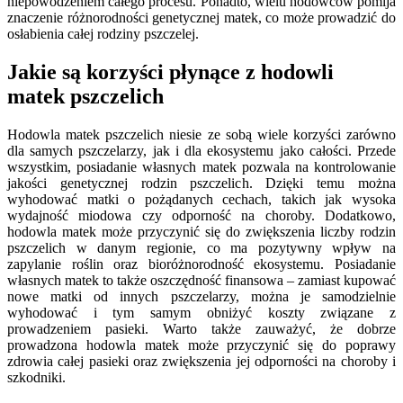
niepowodzeniem całego procesu. Ponadto, wielu hodowców pomija
znaczenie różnorodności genetycznej matek, co może prowadzić do
osłabienia całej rodziny pszczelej.
Jakie są korzyści płynące z hodowli
matek pszczelich
Hodowla matek pszczelich niesie ze sobą wiele korzyści zarówno
dla samych pszczelarzy, jak i dla ekosystemu jako całości. Przede
wszystkim, posiadanie własnych matek pozwala na kontrolowanie
jakości genetycznej rodzin pszczelich. Dzięki temu można
wyhodować matki o pożądanych cechach, takich jak wysoka
wydajność miodowa czy odporność na choroby. Dodatkowo,
hodowla matek może przyczynić się do zwiększenia liczby rodzin
pszczelich w danym regionie, co ma pozytywny wpływ na
zapylanie roślin oraz bioróżnorodność ekosystemu. Posiadanie
własnych matek to także oszczędność finansowa – zamiast kupować
nowe matki od innych pszczelarzy, można je samodzielnie
wyhodować i tym samym obniżyć koszty związane z
prowadzeniem pasieki. Warto także zauważyć, że dobrze
prowadzona hodowla matek może przyczynić się do poprawy
zdrowia całej pasieki oraz zwiększenia jej odporności na choroby i
szkodniki.