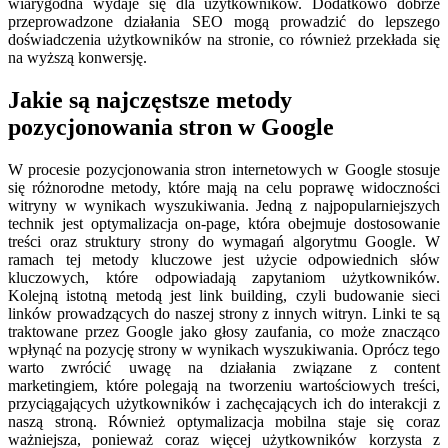
wiarygodna wydaje się dla użytkowników. Dodatkowo dobrze
przeprowadzone działania SEO mogą prowadzić do lepszego
doświadczenia użytkowników na stronie, co również przekłada się
na wyższą konwersję.
Jakie są najczęstsze metody
pozycjonowania stron w Google
W procesie pozycjonowania stron internetowych w Google stosuje
się różnorodne metody, które mają na celu poprawę widoczności
witryny w wynikach wyszukiwania. Jedną z najpopularniejszych
technik jest optymalizacja on-page, która obejmuje dostosowanie
treści oraz struktury strony do wymagań algorytmu Google. W
ramach tej metody kluczowe jest użycie odpowiednich słów
kluczowych, które odpowiadają zapytaniom użytkowników.
Kolejną istotną metodą jest link building, czyli budowanie sieci
linków prowadzących do naszej strony z innych witryn. Linki te są
traktowane przez Google jako głosy zaufania, co może znacząco
wpłynąć na pozycję strony w wynikach wyszukiwania. Oprócz tego
warto zwrócić uwagę na działania związane z content
marketingiem, które polegają na tworzeniu wartościowych treści,
przyciągających użytkowników i zachęcających ich do interakcji z
naszą stroną. Również optymalizacja mobilna staje się coraz
ważniejsza, ponieważ coraz więcej użytkowników korzysta z