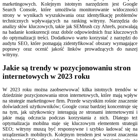
marketingowych. Kolejnym istotnym narzędziem jest Google
Search Console, które umożliwia monitorowanie widoczności
strony w wynikach wyszukiwania oraz identyfikację problemów
technicznych wpływających na ranking witryny. Narzędzia do
analizy słów kluczowych, takie jak SEMrush czy Ahrefs, pozwalają
na badanie konkurencji oraz dobór odpowiednich fraz kluczowych
do optymalizacji treści. Dodatkowo warto korzystać z narzędzi do
audytu SEO, które pomagają zidentyfikować obszary wymagające
poprawy oraz ocenić jakość linków prowadzących do naszej
witryny.
Jakie są trendy w pozycjonowaniu stron
internetowych w 2023 roku
W 2023 roku można zaobserwować kilka istotnych trendów w
dziedzinie pozycjonowania stron internetowych, które mają wpływ
na strategie marketingowe firm. Przede wszystkim rośnie znaczenie
doświadczeń użytkowników; Google coraz bardziej koncentruje się
na tym, jak użytkownicy interagują ze stronami internetowymi i
jakie mają odczucia podczas korzystania z nich. Dlatego też
optymalizacja mobilna staje się kluczowym elementem strategii
SEO; witryny muszą być responsywne i szybko ładować się na
urządzeniach mobilnych. Kolejnym trendem jest wzrost znaczenia