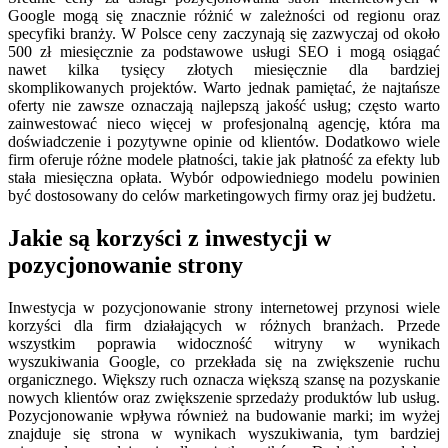
Google mogą się znacznie różnić w zależności od regionu oraz
specyfiki branży. W Polsce ceny zaczynają się zazwyczaj od około
500 zł miesięcznie za podstawowe usługi SEO i mogą osiągać
nawet kilka tysięcy złotych miesięcznie dla bardziej
skomplikowanych projektów. Warto jednak pamiętać, że najtańsze
oferty nie zawsze oznaczają najlepszą jakość usług; często warto
zainwestować nieco więcej w profesjonalną agencję, która ma
doświadczenie i pozytywne opinie od klientów. Dodatkowo wiele
firm oferuje różne modele płatności, takie jak płatność za efekty lub
stała miesięczna opłata. Wybór odpowiedniego modelu powinien
być dostosowany do celów marketingowych firmy oraz jej budżetu.
Jakie są korzyści z inwestycji w
pozycjonowanie strony
Inwestycja w pozycjonowanie strony internetowej przynosi wiele
korzyści dla firm działających w różnych branżach. Przede
wszystkim poprawia widoczność witryny w wynikach
wyszukiwania Google, co przekłada się na zwiększenie ruchu
organicznego. Większy ruch oznacza większą szansę na pozyskanie
nowych klientów oraz zwiększenie sprzedaży produktów lub usług.
Pozycjonowanie wpływa również na budowanie marki; im wyżej
znajduje się strona w wynikach wyszukiwania, tym bardziej