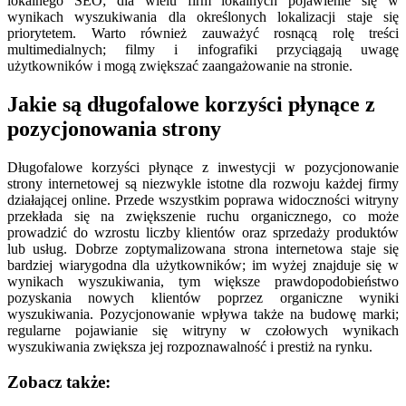
lokalnego SEO; dla wielu firm lokalnych pojawienie się w
wynikach wyszukiwania dla określonych lokalizacji staje się
priorytetem. Warto również zauważyć rosnącą rolę treści
multimedialnych; filmy i infografiki przyciągają uwagę
użytkowników i mogą zwiększać zaangażowanie na stronie.
Jakie są długofalowe korzyści płynące z
pozycjonowania strony
Długofalowe korzyści płynące z inwestycji w pozycjonowanie
strony internetowej są niezwykle istotne dla rozwoju każdej firmy
działającej online. Przede wszystkim poprawa widoczności witryny
przekłada się na zwiększenie ruchu organicznego, co może
prowadzić do wzrostu liczby klientów oraz sprzedaży produktów
lub usług. Dobrze zoptymalizowana strona internetowa staje się
bardziej wiarygodna dla użytkowników; im wyżej znajduje się w
wynikach wyszukiwania, tym większe prawdopodobieństwo
pozyskania nowych klientów poprzez organiczne wyniki
wyszukiwania. Pozycjonowanie wpływa także na budowę marki;
regularne pojawianie się witryny w czołowych wynikach
wyszukiwania zwiększa jej rozpoznawalność i prestiż na rynku.
Zobacz także: