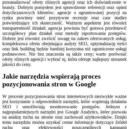
przeanalizować oferty różnych agencji oraz ich doświadczenie w
branży. Dobrym pomysłem jest sprawdzenie referencji oraz opinii
dotychczasowych klientów; agencje o ugruntowanej pozycji na
rynku powinny mieć pozytywne recenzje oraz case studies
potwierdzające ich skuteczność. Ważnym aspektem jest również
transparentność działań; agencja powinna być gotowa przedstawić
szczegółowy plan działań oraz metody raportowania postępów.
Dobrze jest również zwrócić uwagę na zakres oferowanych usług;
kompleksowa oferta obejmująca audyty SEO, optymalizację treści
oraz link building będzie bardziej korzystna niż ograniczone usługi
podstawowe. Nie bez znaczenia są także ceny; warto porównać
oferty różnych agencji i wybrać tę, która oferuje najlepszy stosunek
jakości do ceny.
Jakie narzędzia wspierają proces
pozycjonowania stron w Google
W procesie pozycjonowania stron internetowych niezwykle ważne
jest korzystanie z odpowiednich narzędzi, które wspierają działania
SEO i umożliwiają monitorowanie postępów. Jednym z
najpopularniejszych narzędzi jest Google Analytics, które pozwala
na analizę ruchu na stronie oraz zachowań użytkowników. Dzięki
temu narzędziu można uzyskać cenne informacje dotyczące źródeł
ruchu oraz efektywności poszczególnych kampanii