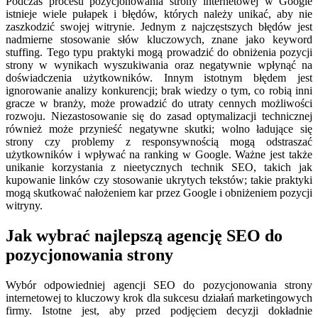
Podczas procesu pozycjonowania strony internetowej w Google
istnieje wiele pułapek i błędów, których należy unikać, aby nie
zaszkodzić swojej witrynie. Jednym z najczęstszych błędów jest
nadmierne stosowanie słów kluczowych, znane jako keyword
stuffing. Tego typu praktyki mogą prowadzić do obniżenia pozycji
strony w wynikach wyszukiwania oraz negatywnie wpłynąć na
doświadczenia użytkowników. Innym istotnym błędem jest
ignorowanie analizy konkurencji; brak wiedzy o tym, co robią inni
gracze w branży, może prowadzić do utraty cennych możliwości
rozwoju. Niezastosowanie się do zasad optymalizacji technicznej
również może przynieść negatywne skutki; wolno ładujące się
strony czy problemy z responsywnością mogą odstraszać
użytkowników i wpływać na ranking w Google. Ważne jest także
unikanie korzystania z nieetycznych technik SEO, takich jak
kupowanie linków czy stosowanie ukrytych tekstów; takie praktyki
mogą skutkować nałożeniem kar przez Google i obniżeniem pozycji
witryny.
Jak wybrać najlepszą agencję SEO do
pozycjonowania strony
Wybór odpowiedniej agencji SEO do pozycjonowania strony
internetowej to kluczowy krok dla sukcesu działań marketingowych
firmy. Istotne jest, aby przed podjęciem decyzji dokładnie