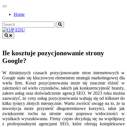
Skip
to
Home
content
Search
for:
OJP EDU
Ile kosztuje pozycjonowanie strony
Google?
W dzisiejszych czasach pozycjonowanie stron internetowych w
Google stało się kluczowym elementem strategii marketingowej dla
wielu firm. Koszt pozycjonowania może się znacznie różnić w
zależności od wielu czynników, takich jak konkurencyjność branży,
zakres usług oraz doświadczenie agencji SEO. W 2023 roku można
zauważyć, że ceny usług pozycjonowania wahają się od kilkuset do
kilku tysięcy złotych miesięcznie. Warto zwrócić uwagę na to, że ta
inwestycja może przynieść długoterminowe korzyści, takie jak
zwiększenie ruchu na stronie oraz poprawa widoczności w
wynikach wyszukiwania. Firmy często decydują się na współpracę
z profesjonalnymi agencjami SEO, które oferują kompleksowe