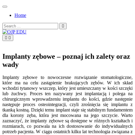
Skip
to
Home
content
Search
for:
OJP EDU
Implanty zębowe – poznaj ich zalety oraz
wady
Implanty zębowe to nowoczesne rozwiązanie stomatologiczne,
które ma na celu zastąpienie brakujących zębów. W ich skład
wchodzi tytanowy wszczep, który jest umieszczany w kości szczęki
lub żuchwy. Proces ten nazywany jest implantacją i polega na
chirurgicznym wprowadzeniu implantu do kości, gdzie następnie
następuje proces osteointegracji, czyli zrośnięcia się implantu z
tkanką kostną. Dzięki temu implant staje się stabilnym fundamentem
dla korony zęba, która jest mocowana na jego szczycie. Warto
zaznaczyć, że implanty zębowe są dostępne w różnych kształtach i
rozmiarach, co pozwala na ich dostosowanie do indywidualnych
potrzeb pacjenta. W ciągu ostatnich kilku lat technologia związana z