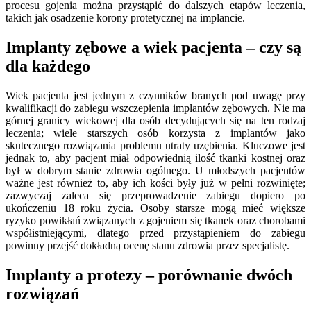
procesu gojenia można przystąpić do dalszych etapów leczenia,
takich jak osadzenie korony protetycznej na implancie.
Implanty zębowe a wiek pacjenta – czy są
dla każdego
Wiek pacjenta jest jednym z czynników branych pod uwagę przy
kwalifikacji do zabiegu wszczepienia implantów zębowych. Nie ma
górnej granicy wiekowej dla osób decydujących się na ten rodzaj
leczenia; wiele starszych osób korzysta z implantów jako
skutecznego rozwiązania problemu utraty uzębienia. Kluczowe jest
jednak to, aby pacjent miał odpowiednią ilość tkanki kostnej oraz
był w dobrym stanie zdrowia ogólnego. U młodszych pacjentów
ważne jest również to, aby ich kości były już w pełni rozwinięte;
zazwyczaj zaleca się przeprowadzenie zabiegu dopiero po
ukończeniu 18 roku życia. Osoby starsze mogą mieć większe
ryzyko powikłań związanych z gojeniem się tkanek oraz chorobami
współistniejącymi, dlatego przed przystąpieniem do zabiegu
powinny przejść dokładną ocenę stanu zdrowia przez specjalistę.
Implanty a protezy – porównanie dwóch
rozwiązań