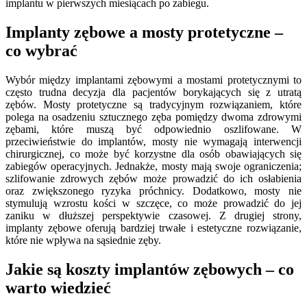
implantu w pierwszych miesiącach po zabiegu.
Implanty zębowe a mosty protetyczne –
co wybrać
Wybór między implantami zębowymi a mostami protetycznymi to
często trudna decyzja dla pacjentów borykających się z utratą
zębów. Mosty protetyczne są tradycyjnym rozwiązaniem, które
polega na osadzeniu sztucznego zęba pomiędzy dwoma zdrowymi
zębami, które muszą być odpowiednio oszlifowane. W
przeciwieństwie do implantów, mosty nie wymagają interwencji
chirurgicznej, co może być korzystne dla osób obawiających się
zabiegów operacyjnych. Jednakże, mosty mają swoje ograniczenia;
szlifowanie zdrowych zębów może prowadzić do ich osłabienia
oraz zwiększonego ryzyka próchnicy. Dodatkowo, mosty nie
stymulują wzrostu kości w szczęce, co może prowadzić do jej
zaniku w dłuższej perspektywie czasowej. Z drugiej strony,
implanty zębowe oferują bardziej trwałe i estetyczne rozwiązanie,
które nie wpływa na sąsiednie zęby.
Jakie są koszty implantów zębowych – co
warto wiedzieć