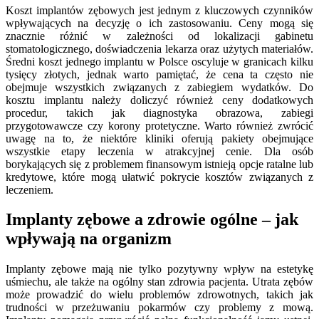
Koszt implantów zębowych jest jednym z kluczowych czynników
wpływających na decyzję o ich zastosowaniu. Ceny mogą się
znacznie różnić w zależności od lokalizacji gabinetu
stomatologicznego, doświadczenia lekarza oraz użytych materiałów.
Średni koszt jednego implantu w Polsce oscyluje w granicach kilku
tysięcy złotych, jednak warto pamiętać, że cena ta często nie
obejmuje wszystkich związanych z zabiegiem wydatków. Do
kosztu implantu należy doliczyć również ceny dodatkowych
procedur, takich jak diagnostyka obrazowa, zabiegi
przygotowawcze czy korony protetyczne. Warto również zwrócić
uwagę na to, że niektóre kliniki oferują pakiety obejmujące
wszystkie etapy leczenia w atrakcyjnej cenie. Dla osób
borykających się z problemem finansowym istnieją opcje ratalne lub
kredytowe, które mogą ułatwić pokrycie kosztów związanych z
leczeniem.
Implanty zębowe a zdrowie ogólne – jak
wpływają na organizm
Implanty zębowe mają nie tylko pozytywny wpływ na estetykę
uśmiechu, ale także na ogólny stan zdrowia pacjenta. Utrata zębów
może prowadzić do wielu problemów zdrowotnych, takich jak
trudności w przeżuwaniu pokarmów czy problemy z mową.