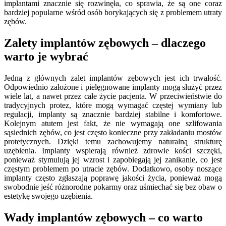
implantami znacznie się rozwinęła, co sprawia, że są one coraz
bardziej popularne wśród osób borykających się z problemem utraty
zębów.
Zalety implantów zębowych – dlaczego
warto je wybrać
Jedną z głównych zalet implantów zębowych jest ich trwałość.
Odpowiednio założone i pielęgnowane implanty mogą służyć przez
wiele lat, a nawet przez całe życie pacjenta. W przeciwieństwie do
tradycyjnych protez, które mogą wymagać częstej wymiany lub
regulacji, implanty są znacznie bardziej stabilne i komfortowe.
Kolejnym atutem jest fakt, że nie wymagają one szlifowania
sąsiednich zębów, co jest często konieczne przy zakładaniu mostów
protetycznych. Dzięki temu zachowujemy naturalną strukturę
uzębienia. Implanty wspierają również zdrowie kości szczęki,
ponieważ stymulują jej wzrost i zapobiegają jej zanikanie, co jest
częstym problemem po utracie zębów. Dodatkowo, osoby noszące
implanty często zgłaszają poprawę jakości życia, ponieważ mogą
swobodnie jeść różnorodne pokarmy oraz uśmiechać się bez obaw o
estetykę swojego uzębienia.
Wady implantów zębowych – co warto