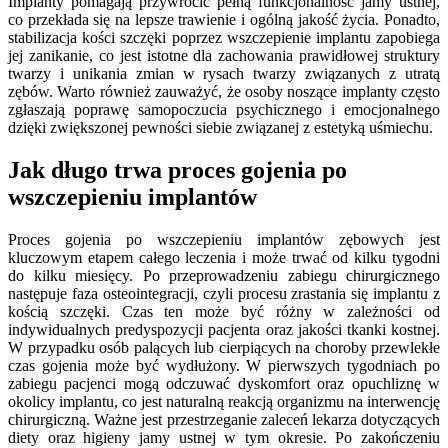
Implanty pomagają przywrócić pełną funkcjonalność jamy ustnej,
co przekłada się na lepsze trawienie i ogólną jakość życia. Ponadto,
stabilizacja kości szczęki poprzez wszczepienie implantu zapobiega
jej zanikanie, co jest istotne dla zachowania prawidłowej struktury
twarzy i unikania zmian w rysach twarzy związanych z utratą
zębów. Warto również zauważyć, że osoby noszące implanty często
zgłaszają poprawę samopoczucia psychicznego i emocjonalnego
dzięki zwiększonej pewności siebie związanej z estetyką uśmiechu.
Jak długo trwa proces gojenia po
wszczepieniu implantów
Proces gojenia po wszczepieniu implantów zębowych jest
kluczowym etapem całego leczenia i może trwać od kilku tygodni
do kilku miesięcy. Po przeprowadzeniu zabiegu chirurgicznego
następuje faza osteointegracji, czyli procesu zrastania się implantu z
kością szczęki. Czas ten może być różny w zależności od
indywidualnych predyspozycji pacjenta oraz jakości tkanki kostnej.
W przypadku osób palących lub cierpiących na choroby przewlekłe
czas gojenia może być wydłużony. W pierwszych tygodniach po
zabiegu pacjenci mogą odczuwać dyskomfort oraz opuchliznę w
okolicy implantu, co jest naturalną reakcją organizmu na interwencję
chirurgiczną. Ważne jest przestrzeganie zaleceń lekarza dotyczących
diety oraz higieny jamy ustnej w tym okresie. Po zakończeniu