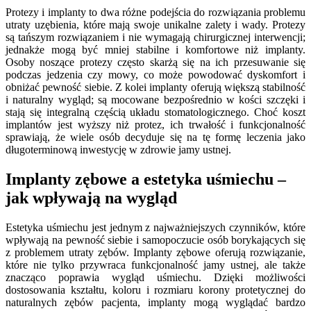
Protezy i implanty to dwa różne podejścia do rozwiązania problemu
utraty uzębienia, które mają swoje unikalne zalety i wady. Protezy
są tańszym rozwiązaniem i nie wymagają chirurgicznej interwencji;
jednakże mogą być mniej stabilne i komfortowe niż implanty.
Osoby noszące protezy często skarżą się na ich przesuwanie się
podczas jedzenia czy mowy, co może powodować dyskomfort i
obniżać pewność siebie. Z kolei implanty oferują większą stabilność
i naturalny wygląd; są mocowane bezpośrednio w kości szczęki i
stają się integralną częścią układu stomatologicznego. Choć koszt
implantów jest wyższy niż protez, ich trwałość i funkcjonalność
sprawiają, że wiele osób decyduje się na tę formę leczenia jako
długoterminową inwestycję w zdrowie jamy ustnej.
Implanty zębowe a estetyka uśmiechu –
jak wpływają na wygląd
Estetyka uśmiechu jest jednym z najważniejszych czynników, które
wpływają na pewność siebie i samopoczucie osób borykających się
z problemem utraty zębów. Implanty zębowe oferują rozwiązanie,
które nie tylko przywraca funkcjonalność jamy ustnej, ale także
znacząco poprawia wygląd uśmiechu. Dzięki możliwości
dostosowania kształtu, koloru i rozmiaru korony protetycznej do
naturalnych zębów pacjenta, implanty mogą wyglądać bardzo