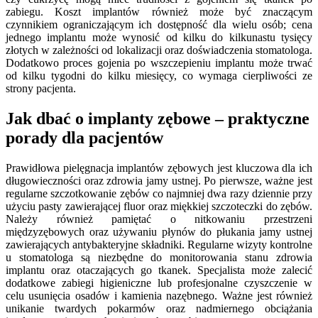
zabiegu. Koszt implantów również może być znaczącym
czynnikiem ograniczającym ich dostępność dla wielu osób; cena
jednego implantu może wynosić od kilku do kilkunastu tysięcy
złotych w zależności od lokalizacji oraz doświadczenia stomatologa.
Dodatkowo proces gojenia po wszczepieniu implantu może trwać
od kilku tygodni do kilku miesięcy, co wymaga cierpliwości ze
strony pacjenta.
Jak dbać o implanty zębowe – praktyczne
porady dla pacjentów
Prawidłowa pielęgnacja implantów zębowych jest kluczowa dla ich
długowieczności oraz zdrowia jamy ustnej. Po pierwsze, ważne jest
regularne szczotkowanie zębów co najmniej dwa razy dziennie przy
użyciu pasty zawierającej fluor oraz miękkiej szczoteczki do zębów.
Należy również pamiętać o nitkowaniu przestrzeni
międzyzębowych oraz używaniu płynów do płukania jamy ustnej
zawierających antybakteryjne składniki. Regularne wizyty kontrolne
u stomatologa są niezbędne do monitorowania stanu zdrowia
implantu oraz otaczających go tkanek. Specjalista może zalecić
dodatkowe zabiegi higieniczne lub profesjonalne czyszczenie w
celu usunięcia osadów i kamienia nazębnego. Ważne jest również
unikanie twardych pokarmów oraz nadmiernego obciążania