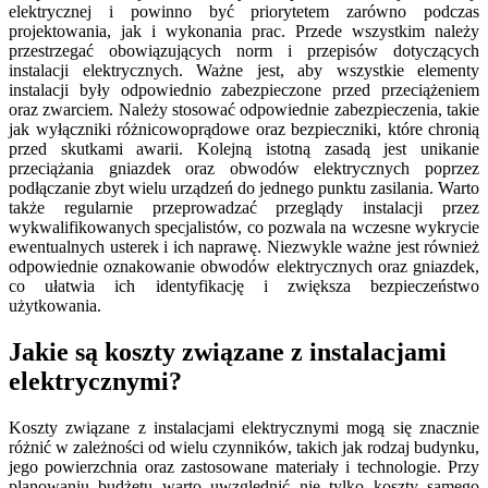
elektrycznej i powinno być priorytetem zarówno podczas
projektowania, jak i wykonania prac. Przede wszystkim należy
przestrzegać obowiązujących norm i przepisów dotyczących
instalacji elektrycznych. Ważne jest, aby wszystkie elementy
instalacji były odpowiednio zabezpieczone przed przeciążeniem
oraz zwarciem. Należy stosować odpowiednie zabezpieczenia, takie
jak wyłączniki różnicowoprądowe oraz bezpieczniki, które chronią
przed skutkami awarii. Kolejną istotną zasadą jest unikanie
przeciążania gniazdek oraz obwodów elektrycznych poprzez
podłączanie zbyt wielu urządzeń do jednego punktu zasilania. Warto
także regularnie przeprowadzać przeglądy instalacji przez
wykwalifikowanych specjalistów, co pozwala na wczesne wykrycie
ewentualnych usterek i ich naprawę. Niezwykle ważne jest również
odpowiednie oznakowanie obwodów elektrycznych oraz gniazdek,
co ułatwia ich identyfikację i zwiększa bezpieczeństwo
użytkowania.
Jakie są koszty związane z instalacjami
elektrycznymi?
Koszty związane z instalacjami elektrycznymi mogą się znacznie
różnić w zależności od wielu czynników, takich jak rodzaj budynku,
jego powierzchnia oraz zastosowane materiały i technologie. Przy
planowaniu budżetu warto uwzględnić nie tylko koszty samego