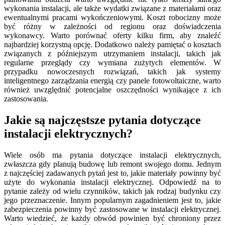
wykonania instalacji, ale także wydatki związane z materiałami oraz
ewentualnymi pracami wykończeniowymi. Koszt robocizny może
być różny w zależności od regionu oraz doświadczenia
wykonawcy. Warto porównać oferty kilku firm, aby znaleźć
najbardziej korzystną opcję. Dodatkowo należy pamiętać o kosztach
związanych z późniejszym utrzymaniem instalacji, takich jak
regularne przeglądy czy wymiana zużytych elementów. W
przypadku nowoczesnych rozwiązań, takich jak systemy
inteligentnego zarządzania energią czy panele fotowoltaiczne, warto
również uwzględnić potencjalne oszczędności wynikające z ich
zastosowania.
Jakie są najczęstsze pytania dotyczące
instalacji elektrycznych?
Wiele osób ma pytania dotyczące instalacji elektrycznych,
zwłaszcza gdy planują budowę lub remont swojego domu. Jednym
z najczęściej zadawanych pytań jest to, jakie materiały powinny być
użyte do wykonania instalacji elektrycznej. Odpowiedź na to
pytanie zależy od wielu czynników, takich jak rodzaj budynku czy
jego przeznaczenie. Innym popularnym zagadnieniem jest to, jakie
zabezpieczenia powinny być zastosowane w instalacji elektrycznej.
Warto wiedzieć, że każdy obwód powinien być chroniony przez