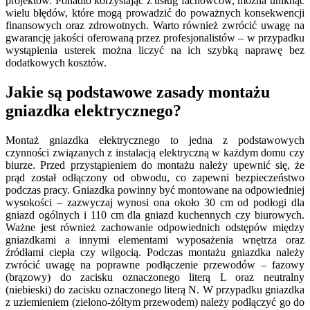
projektów. Ponadto korzystając z usług fachowców, można uniknąć
wielu błędów, które mogą prowadzić do poważnych konsekwencji
finansowych oraz zdrowotnych. Warto również zwrócić uwagę na
gwarancję jakości oferowaną przez profesjonalistów – w przypadku
wystąpienia usterek można liczyć na ich szybką naprawę bez
dodatkowych kosztów.
Jakie są podstawowe zasady montażu
gniazdka elektrycznego?
Montaż gniazdka elektrycznego to jedna z podstawowych
czynności związanych z instalacją elektryczną w każdym domu czy
biurze. Przed przystąpieniem do montażu należy upewnić się, że
prąd został odłączony od obwodu, co zapewni bezpieczeństwo
podczas pracy. Gniazdka powinny być montowane na odpowiedniej
wysokości – zazwyczaj wynosi ona około 30 cm od podłogi dla
gniazd ogólnych i 110 cm dla gniazd kuchennych czy biurowych.
Ważne jest również zachowanie odpowiednich odstępów między
gniazdkami a innymi elementami wyposażenia wnętrza oraz
źródłami ciepła czy wilgocią. Podczas montażu gniazdka należy
zwrócić uwagę na poprawne podłączenie przewodów – fazowy
(brązowy) do zacisku oznaczonego literą L oraz neutralny
(niebieski) do zacisku oznaczonego literą N. W przypadku gniazdka
z uziemieniem (zielono-żółtym przewodem) należy podłączyć go do