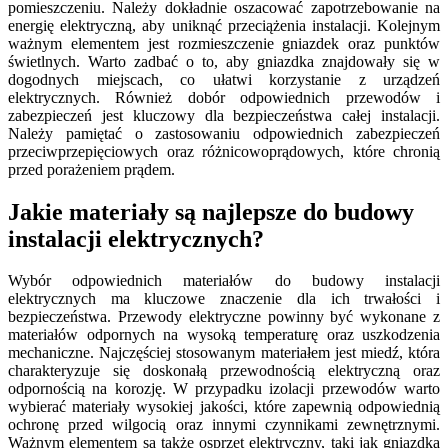
pomieszczeniu. Należy dokładnie oszacować zapotrzebowanie na
energię elektryczną, aby uniknąć przeciążenia instalacji. Kolejnym
ważnym elementem jest rozmieszczenie gniazdek oraz punktów
świetlnych. Warto zadbać o to, aby gniazdka znajdowały się w
dogodnych miejscach, co ułatwi korzystanie z urządzeń
elektrycznych. Również dobór odpowiednich przewodów i
zabezpieczeń jest kluczowy dla bezpieczeństwa całej instalacji.
Należy pamiętać o zastosowaniu odpowiednich zabezpieczeń
przeciwprzepięciowych oraz różnicowoprądowych, które chronią
przed porażeniem prądem.
Jakie materiały są najlepsze do budowy
instalacji elektrycznych?
Wybór odpowiednich materiałów do budowy instalacji
elektrycznych ma kluczowe znaczenie dla ich trwałości i
bezpieczeństwa. Przewody elektryczne powinny być wykonane z
materiałów odpornych na wysoką temperaturę oraz uszkodzenia
mechaniczne. Najczęściej stosowanym materiałem jest miedź, która
charakteryzuje się doskonałą przewodnością elektryczną oraz
odpornością na korozję. W przypadku izolacji przewodów warto
wybierać materiały wysokiej jakości, które zapewnią odpowiednią
ochronę przed wilgocią oraz innymi czynnikami zewnętrznymi.
Ważnym elementem są także osprzęt elektryczny, taki jak gniazdka