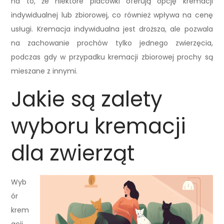
na to, że niektóre placówki oferują opcję kremacji
indywidualnej lub zbiorowej, co również wpływa na cenę
usługi. Kremacja indywidualna jest droższa, ale pozwala
na zachowanie prochów tylko jednego zwierzęcia,
podczas gdy w przypadku kremacji zbiorowej prochy są
mieszane z innymi.
Jakie są zalety
wyboru kremacji
dla zwierząt
Wyb
ór
krem