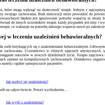
, które mogą wpłynąć na skuteczność terapii. Jednym z najczęstszy
miany swojego zachowania. Brak motywacji może prowadzić do powierz
owszechnym błędem jest ignorowanie potrzeby wsparcia ze strony bl
wnań do innych uczestników terapii; każdy przypadek jest inny i wym
erapii, co wskazuje na potrzebę dalszego wsparcia nawet po zakończe
owej w leczeniu uzależnień behawioralnych?
ia dla osób borykających się z uzależnieniami behawioralnymi. Główny
wne zachowania. Uczestnictwo w różnych zajęciach artystycznych,
 osiąganie sukcesów w nowych dziedzinach życia. Terapia zajęciowa sp
waniach zamiast na kompulsywnych zachowaniach. Dodatkowo angaż
a nastrój i ogólne samopoczucie pacjentów.
Jak pozbyć się uzależnienia?
 osób na całym świecie. Proces wychodzenia…
Jak wyjść z uzależnienia?