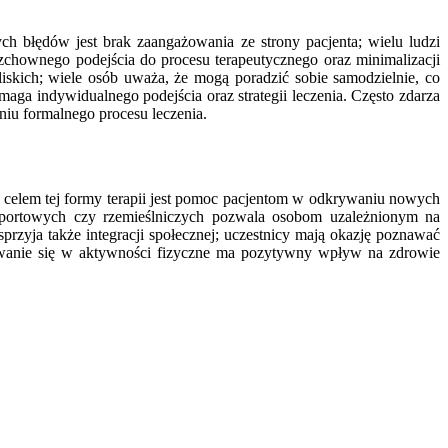
ch błędów jest brak zaangażowania ze strony pacjenta; wielu ludzi
chownego podejścia do procesu terapeutycznego oraz minimalizacji
iskich; wiele osób uważa, że mogą poradzić sobie samodzielnie, co
aga indywidualnego podejścia oraz strategii leczenia. Często zdarza
niu formalnego procesu leczenia.
m celem tej formy terapii jest pomoc pacjentom w odkrywaniu nowych
 sportowych czy rzemieślniczych pozwala osobom uzależnionym na
rzyja także integracji społecznej; uczestnicy mają okazję poznawać
owanie się w aktywności fizyczne ma pozytywny wpływ na zdrowie