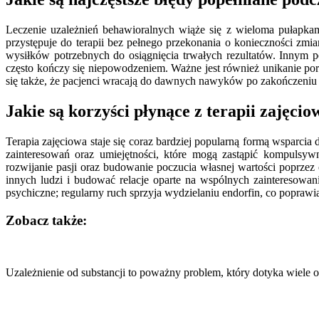
Leczenie uzależnień behawioralnych wiąże się z wieloma pułapkami
przystępuje do terapii bez pełnego przekonania o konieczności z
wysiłków potrzebnych do osiągnięcia trwałych rezultatów. Innym p
często kończy się niepowodzeniem. Ważne jest również unikanie poró
się także, że pacjenci wracają do dawnych nawyków po zakończeniu t
Jakie są korzyści płynące z terapii zajęci
Terapia zajęciowa staje się coraz bardziej popularną formą wsparc
zainteresowań oraz umiejętności, które mogą zastąpić kompulsy
rozwijanie pasji oraz budowanie poczucia własnej wartości poprzez
innych ludzi i budować relacje oparte na wspólnych zaintereso
psychiczne; regularny ruch sprzyja wydzielaniu endorfin, co poprawi
Zobacz także:
Nawigacja
wpisu
Uzależnienie od substancji to poważny problem, który dotyka wiele