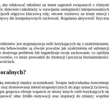
t, aby edukować młodzież na temat zagrożeń związanych z różnymi
 dzieciom i młodzieży w rozwijaniu umiejętności interpersonalnych
jaciół odgrywa kluczową rolę; otwarte rozmowy na temat emocji i
atywy dla kompulsywnych zachowań. Regularna aktywność fizyczna
blemów jest stygmatyzacja osób borykających się z uzależnieniami,
nia behawioralne są równie poważne jak uzależnienia od substancji
 dostrzega problemu lub bagatelizuje swoje zachowanie, co opóźnia
wrotów, co może prowadzić do frustracji i poczucia beznadziejności.
wościach.
ioralnych?
ą interakcji między uczestnikami. Terapia indywidualna koncentruje
a oraz dostosowania metod terapeutycznych do jego sytuacji życiowej.
pia grupowa oferuje wsparcie ze strony innych osób borykających się
nowić silne źródło motywacji oraz inspiracji do zmiany; wspólne