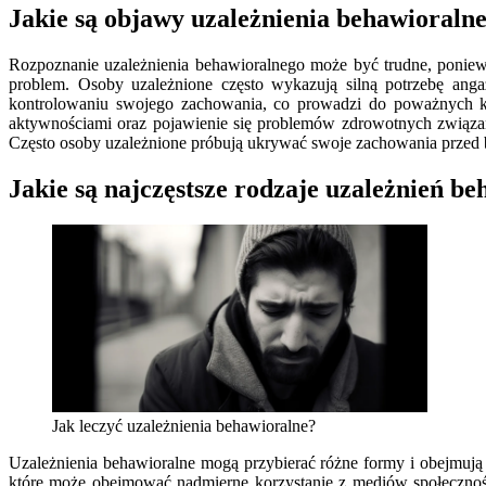
Jakie są objawy uzależnienia behawioralne
Rozpoznanie uzależnienia behawioralnego może być trudne, poniew
problem. Osoby uzależnione często wykazują silną potrzebę anga
kontrolowaniu swojego zachowania, co prowadzi do poważnych ko
aktywnościami oraz pojawienie się problemów zdrowotnych związa
Często osoby uzależnione próbują ukrywać swoje zachowania przed b
Jakie są najczęstsze rodzaje uzależnień b
Jak leczyć uzależnienia behawioralne?
Uzależnienia behawioralne mogą przybierać różne formy i obejmują s
które może obejmować nadmierne korzystanie z mediów społeczności