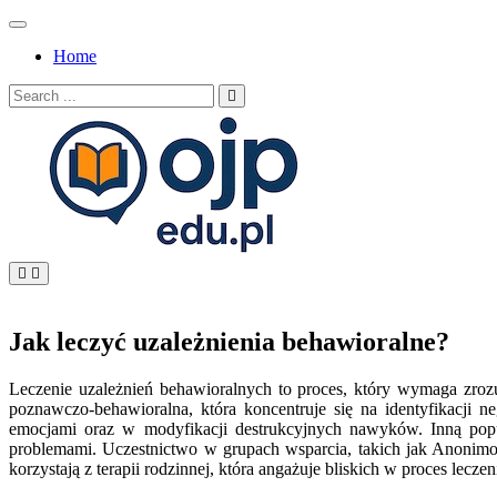
Skip
to
Home
content
Search
for:
OJP EDU
Jak leczyć uzależnienia behawioralne?
Leczenie uzależnień behawioralnych to proces, który wymaga zrozu
poznawczo-behawioralna, która koncentruje się na identyfikacji
emocjami oraz w modyfikacji destrukcyjnych nawyków. Inną popu
problemami. Uczestnictwo w grupach wsparcia, takich jak Anonimo
korzystają z terapii rodzinnej, która angażuje bliskich w proces lecz