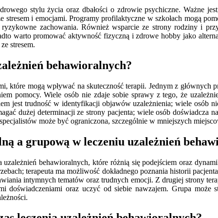
drowego stylu życia oraz dbałości o zdrowie psychiczne. Ważne jes
e stresem i emocjami. Programy profilaktyczne w szkołach mogą pomóc
 ryzykowne zachowania. Również wsparcie ze strony rodziny i przy
dto warto promować aktywność fizyczną i zdrowe hobby jako altern
ze stresem.
zależnień behawioralnych?
i, które mogą wpływać na skuteczność terapii. Jednym z głównych pro
iem pomocy. Wiele osób nie zdaje sobie sprawy z tego, że uzależnie
 jest trudność w identyfikacji objawów uzależnienia; wiele osób nie
agać dużej determinacji ze strony pacjenta; wiele osób doświadcza na
pecjalistów może być ograniczona, szczególnie w mniejszych miejsco
alną a grupową w leczeniu uzależnień behaw
uzależnień behawioralnych, które różnią się podejściem oraz dynamik
rzebach; terapeuta ma możliwość dokładnego poznania historii pacjent
iania intymnych tematów oraz trudnych emocji. Z drugiej strony tera
imi doświadczeniami oraz uczyć od siebie nawzajem. Grupa może sta
leżności.
czas leczenia uzależnień behawioralnych?