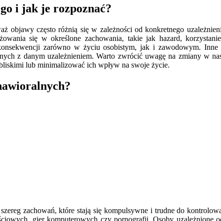
go i jak je rozpoznać?
aż objawy często różnią się w zależności od konkretnego uzależnien
żowania się w określone zachowania, takie jak hazard, korzystan
nsekwencji zarówno w życiu osobistym, jak i zawodowym. Inne obj
nych z danym uzależnieniem. Warto zwrócić uwagę na zmiany w nastr
liskimi lub minimalizować ich wpływ na swoje życie.
ehawioralnych?
zereg zachowań, które stają się kompulsywne i trudne do kontrolowan
owych, gier komputerowych czy pornografii. Osoby uzależnione od in