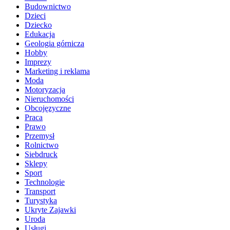
Budownictwo
Dzieci
Dziecko
Edukacja
Geologia górnicza
Hobby
Imprezy
Marketing i reklama
Moda
Motoryzacja
Nieruchomości
Obcojęzyczne
Praca
Prawo
Przemysł
Rolnictwo
Siebdruck
Sklepy
Sport
Technologie
Transport
Turystyka
Ukryte Zajawki
Uroda
Usługi