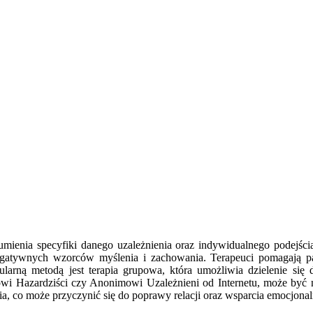
mienia specyfiki danego uzależnienia oraz indywidualnego podejścia 
 negatywnych wzorców myślenia i zachowania. Terapeuci pomagają 
larną metodą jest terapia grupowa, która umożliwia dzielenie się
wi Hazardziści czy Anonimowi Uzależnieni od Internetu, może być 
enia, co może przyczynić się do poprawy relacji oraz wsparcia emocjona