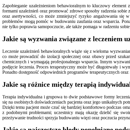
Zapobieganie uzależnieniom behawioralnym to kluczowy element z
formami uzależnień oraz promować zdrowe sposoby radzenia sobie z
oraz asertywności, co może zmniejszyć ryzyko angażowania się w
problemów mogą pomóc w budowaniu zaufania oraz wsparcia. Pona
nie tylko poprawia samopoczucie, ale także pomaga w radzeniu sobie 
Jakie są wyzwania związane z leczeniem u
Leczenie uzależnień behawioralnych wiąże się z wieloma wyzwaniam
co może prowadzić do izolacji społecznej oraz obawy przed szukan
chemicznych i wymagają profesjonalnego wsparcia. Innym wyzwaniem
podjęcie leczenia. Proces terapeutyczny może być długotrwały i wym
Ponadto dostępność odpowiednich programów terapeutycznych oraz s
Jakie są różnice między terapią indywidu
Terapia indywidualna i grupowa to dwie podstawowe formy leczenia 
się na osobistych doświadczeniach pacjenta oraz jego unikalnych pot
Dzięki temu pacjent może czuć się bardziej komfortowo podczas omaw
z podobnymi problemami; uczestnicy mają okazję dzielić się swo
przeżywanie trudności sprzyja budowaniu więzi oraz poczucia przyna
Jakie są najczęstsze błędy popełniane pod