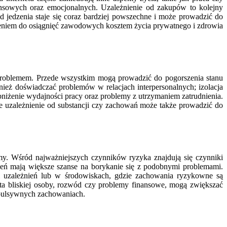
ansowych oraz emocjonalnych. Uzależnienie od zakupów to kolejny
jedzenia staje się coraz bardziej powszechne i może prowadzić do
żeniem do osiągnięć zawodowych kosztem życia prywatnego i zdrowia
problemem. Przede wszystkim mogą prowadzić do pogorszenia stanu
ież doświadczać problemów w relacjach interpersonalnych; izolacja
niżenie wydajności pracy oraz problemy z utrzymaniem zatrudnienia.
uzależnienie od substancji czy zachowań może także prowadzić do
my. Wśród najważniejszych czynników ryzyka znajdują się czynniki
ień mają większe szanse na borykanie się z podobnymi problemami.
i uzależnień lub w środowiskach, gdzie zachowania ryzykowne są
ata bliskiej osoby, rozwód czy problemy finansowe, mogą zwiększać
mpulsywnych zachowaniach.