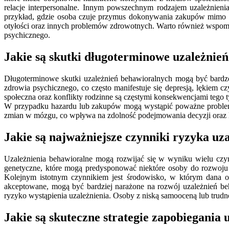
relacje interpersonalne. Innym powszechnym rodzajem uzależnien
przykład, gdzie osoba czuje przymus dokonywania zakupów mimo br
otyłości oraz innych problemów zdrowotnych. Warto również wspomn
psychicznego.
Jakie są skutki długoterminowe uzależnie
Długoterminowe skutki uzależnień behawioralnych mogą być bardz
zdrowia psychicznego, co często manifestuje się depresją, lękiem
społeczna oraz konflikty rodzinne są częstymi konsekwencjami tego
W przypadku hazardu lub zakupów mogą wystąpić poważne problemy
zmian w mózgu, co wpływa na zdolność podejmowania decyzji oraz 
Jakie są najważniejsze czynniki ryzyka u
Uzależnienia behawioralne mogą rozwijać się w wyniku wielu czyn
genetyczne, które mogą predysponować niektóre osoby do rozwoju 
Kolejnym istotnym czynnikiem jest środowisko, w którym dana o
akceptowane, mogą być bardziej narażone na rozwój uzależnień beh
ryzyko wystąpienia uzależnienia. Osoby z niską samooceną lub trud
Jakie są skuteczne strategie zapobiegani