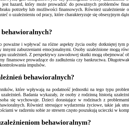
ia jest hazard, który może prowadzić do poważnych problemów fin
aku potrzeby lub możliwości finansowych. Również uzależnienie od 
ieć o uzależnieniu od pracy, które charakteryzuje się obsesyjnym dą
ń behawioralnych?
o poważne i wpływać na różne aspekty życia osoby dotkniętej tym 
 czy innymi zaburzeniami emocjonalnymi. Osoby uzależnione mogą równ
 typu uzależnień. Z perspektywy zawodowej skutki mogą obejmować ob
 finansowe prowadzące do zadłużenia czy bankructwa. Długotrwałe 
kontrolowania impulsów.
zależnień behawioralnych?
ników, które wpływają na podatność jednostki na tego typu proble
uzależnień. Badania wykazały, że osoby z rodzinną historią uzależn
soba się wychowuje. Dzieci dorastające w rodzinach z problemam
awioralnych. Również stresujące wydarzenia życiowe, takie jak utr
nościami w radzeniu sobie ze stresem często poszukują ucieczki w ko
a uzależnieniom behawioralnym?