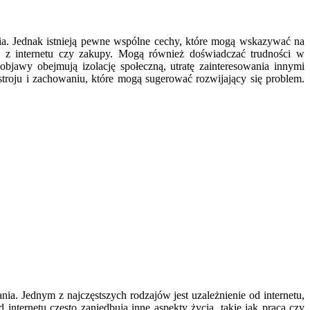
ia. Jednak istnieją pewne wspólne cechy, które mogą wskazywać na
ie z internetu czy zakupy. Mogą również doświadczać trudności w
awy obejmują izolację społeczną, utratę zainteresowania innymi
oju i zachowaniu, które mogą sugerować rozwijający się problem.
ia. Jednym z najczęstszych rodzajów jest uzależnienie od internetu,
ternetu często zaniedbują inne aspekty życia, takie jak praca czy