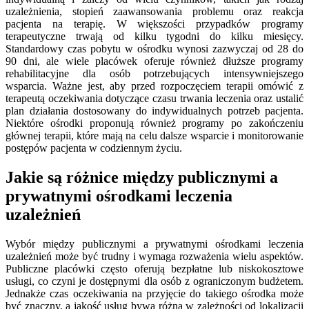
uzależnienia, stopień zaawansowania problemu oraz reakcja
pacjenta na terapię. W większości przypadków programy
terapeutyczne trwają od kilku tygodni do kilku miesięcy.
Standardowy czas pobytu w ośrodku wynosi zazwyczaj od 28 do
90 dni, ale wiele placówek oferuje również dłuższe programy
rehabilitacyjne dla osób potrzebujących intensywniejszego
wsparcia. Ważne jest, aby przed rozpoczęciem terapii omówić z
terapeutą oczekiwania dotyczące czasu trwania leczenia oraz ustalić
plan działania dostosowany do indywidualnych potrzeb pacjenta.
Niektóre ośrodki proponują również programy po zakończeniu
głównej terapii, które mają na celu dalsze wsparcie i monitorowanie
postępów pacjenta w codziennym życiu.
Jakie są różnice między publicznymi a
prywatnymi ośrodkami leczenia
uzależnień
Wybór między publicznymi a prywatnymi ośrodkami leczenia
uzależnień może być trudny i wymaga rozważenia wielu aspektów.
Publiczne placówki często oferują bezpłatne lub niskokosztowe
usługi, co czyni je dostępnymi dla osób z ograniczonym budżetem.
Jednakże czas oczekiwania na przyjęcie do takiego ośrodka może
być znaczny, a jakość usług bywa różna w zależności od lokalizacji