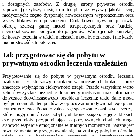
i dostępnych zasobów. Z drugiej strony prywatne ośrodki
zapewniają szybszy dostęp do terapii oraz wyższą jakość usług
medycznych; często dysponują nowoczesnym wyposażeniem oraz
wykwalifikowanym personelem. Dodatkowo prywatne placówki
oferują szerszą gamę metod terapeutycznych oraz bardziej
spersonalizowane podejście do pacjentów. Warto jednak pamiętać,
że koszty leczenia w takich miejscach mogą być znaczne i nie każdy
ma możliwość ich pokrycia.
Jak przygotować się do pobytu w
prywatnym ośrodku leczenia uzależnień
Przygotowanie się do pobytu w prywatnym ośrodku leczenia
uzależnień jest kluczowym krokiem w procesie rehabilitacji i może
znacząco wpłynąć na efektywność terapii. Przede wszystkim warto
zebrać wszystkie niezbędne dokumenty medyczne oraz informacje
dotyczące dotychczasowego przebiegu leczenia; takie dane mogą
być pomocne dla terapeutów w opracowaniu indywidualnego planu
terapeutycznego. Ponadto zaleca się spakowanie osobistych rzeczy,
które mogą umilić czas pobytu; ulubione książki, zdjęcia bliskich
czy przedmioty przypominające o pozytywnych chwilach mogą
stanowić wsparcie emocjonalne w trudnych momentach. Ważne jest
również mentalne przygotowanie się na zmiany; pobyt w ośrodku