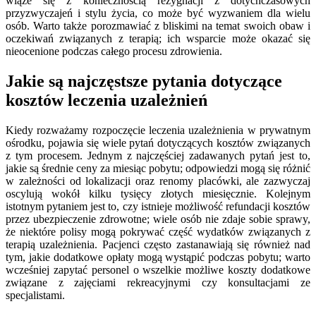
wiąże się z koniecznością rezygnacji z dotychczasowych
przyzwyczajeń i stylu życia, co może być wyzwaniem dla wielu
osób. Warto także porozmawiać z bliskimi na temat swoich obaw i
oczekiwań związanych z terapią; ich wsparcie może okazać się
nieocenione podczas całego procesu zdrowienia.
Jakie są najczęstsze pytania dotyczące
kosztów leczenia uzależnień
Kiedy rozważamy rozpoczęcie leczenia uzależnienia w prywatnym
ośrodku, pojawia się wiele pytań dotyczących kosztów związanych
z tym procesem. Jednym z najczęściej zadawanych pytań jest to,
jakie są średnie ceny za miesiąc pobytu; odpowiedzi mogą się różnić
w zależności od lokalizacji oraz renomy placówki, ale zazwyczaj
oscylują wokół kilku tysięcy złotych miesięcznie. Kolejnym
istotnym pytaniem jest to, czy istnieje możliwość refundacji kosztów
przez ubezpieczenie zdrowotne; wiele osób nie zdaje sobie sprawy,
że niektóre polisy mogą pokrywać część wydatków związanych z
terapią uzależnienia. Pacjenci często zastanawiają się również nad
tym, jakie dodatkowe opłaty mogą wystąpić podczas pobytu; warto
wcześniej zapytać personel o wszelkie możliwe koszty dodatkowe
związane z zajęciami rekreacyjnymi czy konsultacjami ze
specjalistami.