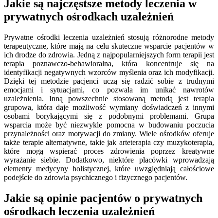
Jakie są najczęstsze metody leczenia w
prywatnych ośrodkach uzależnień
Prywatne ośrodki leczenia uzależnień stosują różnorodne metody
terapeutyczne, które mają na celu skuteczne wsparcie pacjentów w
ich drodze do zdrowia. Jedną z najpopularniejszych form terapii jest
terapia poznawczo-behawioralna, która koncentruje się na
identyfikacji negatywnych wzorców myślenia oraz ich modyfikacji.
Dzięki tej metodzie pacjenci uczą się radzić sobie z trudnymi
emocjami i sytuacjami, co pozwala im unikać nawrotów
uzależnienia. Inną powszechnie stosowaną metodą jest terapia
grupowa, która daje możliwość wymiany doświadczeń z innymi
osobami borykającymi się z podobnymi problemami. Grupa
wsparcia może być niezwykle pomocna w budowaniu poczucia
przynależności oraz motywacji do zmiany. Wiele ośrodków oferuje
także terapie alternatywne, takie jak arteterapia czy muzykoterapia,
które mogą wspierać proces zdrowienia poprzez kreatywne
wyrażanie siebie. Dodatkowo, niektóre placówki wprowadzają
elementy medycyny holistycznej, które uwzględniają całościowe
podejście do zdrowia psychicznego i fizycznego pacjentów.
Jakie są opinie pacjentów o prywatnych
ośrodkach leczenia uzależnień