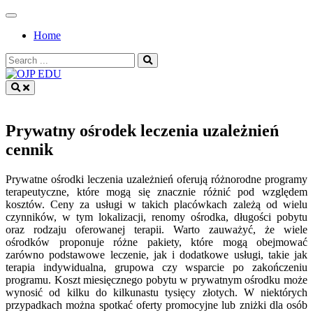
Skip
to
Home
content
Search
for:
OJP EDU
Prywatny ośrodek leczenia uzależnień
cennik
Prywatne ośrodki leczenia uzależnień oferują różnorodne programy
terapeutyczne, które mogą się znacznie różnić pod względem
kosztów. Ceny za usługi w takich placówkach zależą od wielu
czynników, w tym lokalizacji, renomy ośrodka, długości pobytu
oraz rodzaju oferowanej terapii. Warto zauważyć, że wiele
ośrodków proponuje różne pakiety, które mogą obejmować
zarówno podstawowe leczenie, jak i dodatkowe usługi, takie jak
terapia indywidualna, grupowa czy wsparcie po zakończeniu
programu. Koszt miesięcznego pobytu w prywatnym ośrodku może
wynosić od kilku do kilkunastu tysięcy złotych. W niektórych
przypadkach można spotkać oferty promocyjne lub zniżki dla osób