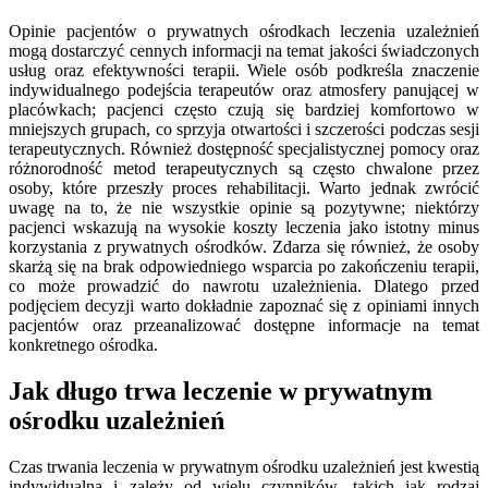
Opinie pacjentów o prywatnych ośrodkach leczenia uzależnień
mogą dostarczyć cennych informacji na temat jakości świadczonych
usług oraz efektywności terapii. Wiele osób podkreśla znaczenie
indywidualnego podejścia terapeutów oraz atmosfery panującej w
placówkach; pacjenci często czują się bardziej komfortowo w
mniejszych grupach, co sprzyja otwartości i szczerości podczas sesji
terapeutycznych. Również dostępność specjalistycznej pomocy oraz
różnorodność metod terapeutycznych są często chwalone przez
osoby, które przeszły proces rehabilitacji. Warto jednak zwrócić
uwagę na to, że nie wszystkie opinie są pozytywne; niektórzy
pacjenci wskazują na wysokie koszty leczenia jako istotny minus
korzystania z prywatnych ośrodków. Zdarza się również, że osoby
skarżą się na brak odpowiedniego wsparcia po zakończeniu terapii,
co może prowadzić do nawrotu uzależnienia. Dlatego przed
podjęciem decyzji warto dokładnie zapoznać się z opiniami innych
pacjentów oraz przeanalizować dostępne informacje na temat
konkretnego ośrodka.
Jak długo trwa leczenie w prywatnym
ośrodku uzależnień
Czas trwania leczenia w prywatnym ośrodku uzależnień jest kwestią
indywidualną i zależy od wielu czynników, takich jak rodzaj