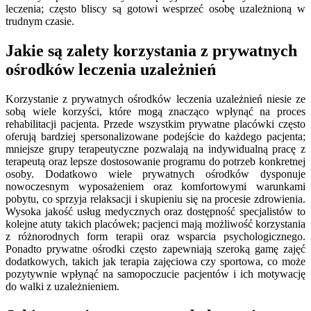
leczenia; często bliscy są gotowi wesprzeć osobę uzależnioną w
trudnym czasie.
Jakie są zalety korzystania z prywatnych
ośrodków leczenia uzależnień
Korzystanie z prywatnych ośrodków leczenia uzależnień niesie ze
sobą wiele korzyści, które mogą znacząco wpłynąć na proces
rehabilitacji pacjenta. Przede wszystkim prywatne placówki często
oferują bardziej spersonalizowane podejście do każdego pacjenta;
mniejsze grupy terapeutyczne pozwalają na indywidualną pracę z
terapeutą oraz lepsze dostosowanie programu do potrzeb konkretnej
osoby. Dodatkowo wiele prywatnych ośrodków dysponuje
nowoczesnym wyposażeniem oraz komfortowymi warunkami
pobytu, co sprzyja relaksacji i skupieniu się na procesie zdrowienia.
Wysoka jakość usług medycznych oraz dostępność specjalistów to
kolejne atuty takich placówek; pacjenci mają możliwość korzystania
z różnorodnych form terapii oraz wsparcia psychologicznego.
Ponadto prywatne ośrodki często zapewniają szeroką gamę zajęć
dodatkowych, takich jak terapia zajęciowa czy sportowa, co może
pozytywnie wpłynąć na samopoczucie pacjentów i ich motywację
do walki z uzależnieniem.