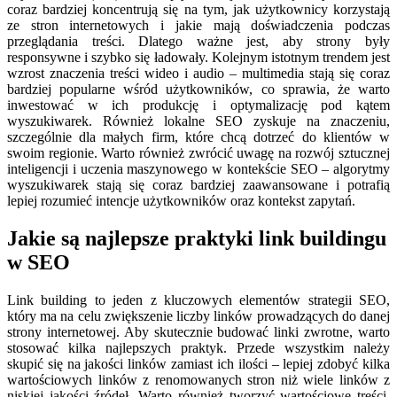
coraz bardziej koncentrują się na tym, jak użytkownicy korzystają
ze stron internetowych i jakie mają doświadczenia podczas
przeglądania treści. Dlatego ważne jest, aby strony były
responsywne i szybko się ładowały. Kolejnym istotnym trendem jest
wzrost znaczenia treści wideo i audio – multimedia stają się coraz
bardziej popularne wśród użytkowników, co sprawia, że warto
inwestować w ich produkcję i optymalizację pod kątem
wyszukiwarek. Również lokalne SEO zyskuje na znaczeniu,
szczególnie dla małych firm, które chcą dotrzeć do klientów w
swoim regionie. Warto również zwrócić uwagę na rozwój sztucznej
inteligencji i uczenia maszynowego w kontekście SEO – algorytmy
wyszukiwarek stają się coraz bardziej zaawansowane i potrafią
lepiej rozumieć intencje użytkowników oraz kontekst zapytań.
Jakie są najlepsze praktyki link buildingu
w SEO
Link building to jeden z kluczowych elementów strategii SEO,
który ma na celu zwiększenie liczby linków prowadzących do danej
strony internetowej. Aby skutecznie budować linki zwrotne, warto
stosować kilka najlepszych praktyk. Przede wszystkim należy
skupić się na jakości linków zamiast ich ilości – lepiej zdobyć kilka
wartościowych linków z renomowanych stron niż wiele linków z
niskiej jakości źródeł. Warto również tworzyć wartościowe treści,