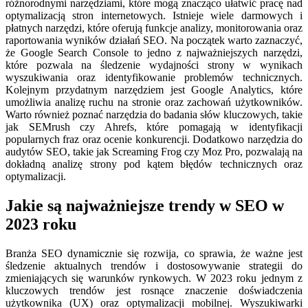
różnorodnymi narzędziami, które mogą znacząco ułatwić pracę nad
optymalizacją stron internetowych. Istnieje wiele darmowych i
płatnych narzędzi, które oferują funkcje analizy, monitorowania oraz
raportowania wyników działań SEO. Na początek warto zaznaczyć,
że Google Search Console to jedno z najważniejszych narzędzi,
które pozwala na śledzenie wydajności strony w wynikach
wyszukiwania oraz identyfikowanie problemów technicznych.
Kolejnym przydatnym narzędziem jest Google Analytics, które
umożliwia analizę ruchu na stronie oraz zachowań użytkowników.
Warto również poznać narzędzia do badania słów kluczowych, takie
jak SEMrush czy Ahrefs, które pomagają w identyfikacji
popularnych fraz oraz ocenie konkurencji. Dodatkowo narzędzia do
audytów SEO, takie jak Screaming Frog czy Moz Pro, pozwalają na
dokładną analizę strony pod kątem błędów technicznych oraz
optymalizacji.
Jakie są najważniejsze trendy w SEO w
2023 roku
Branża SEO dynamicznie się rozwija, co sprawia, że ważne jest
śledzenie aktualnych trendów i dostosowywanie strategii do
zmieniających się warunków rynkowych. W 2023 roku jednym z
kluczowych trendów jest rosnące znaczenie doświadczenia
użytkownika (UX) oraz optymalizacji mobilnej. Wyszukiwarki