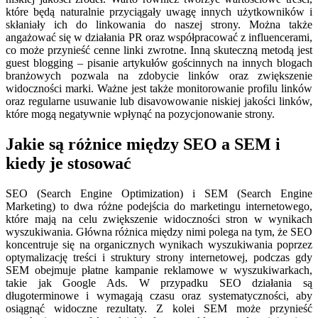
które będą naturalnie przyciągały uwagę innych użytkowników i
skłaniały ich do linkowania do naszej strony. Można także
angażować się w działania PR oraz współpracować z influencerami,
co może przynieść cenne linki zwrotne. Inną skuteczną metodą jest
guest blogging – pisanie artykułów gościnnych na innych blogach
branżowych pozwala na zdobycie linków oraz zwiększenie
widoczności marki. Ważne jest także monitorowanie profilu linków
oraz regularne usuwanie lub disavowowanie niskiej jakości linków,
które mogą negatywnie wpłynąć na pozycjonowanie strony.
Jakie są różnice między SEO a SEM i
kiedy je stosować
SEO (Search Engine Optimization) i SEM (Search Engine
Marketing) to dwa różne podejścia do marketingu internetowego,
które mają na celu zwiększenie widoczności stron w wynikach
wyszukiwania. Główna różnica między nimi polega na tym, że SEO
koncentruje się na organicznych wynikach wyszukiwania poprzez
optymalizację treści i struktury strony internetowej, podczas gdy
SEM obejmuje płatne kampanie reklamowe w wyszukiwarkach,
takie jak Google Ads. W przypadku SEO działania są
długoterminowe i wymagają czasu oraz systematyczności, aby
osiągnąć widoczne rezultaty. Z kolei SEM może przynieść