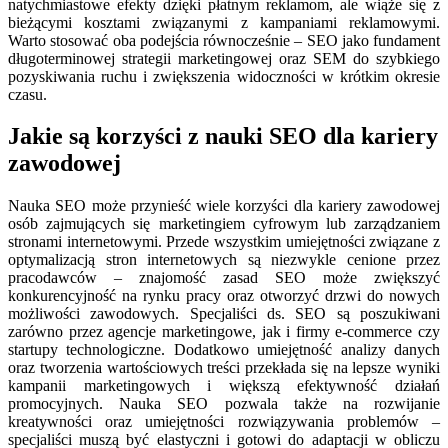
natychmiastowe efekty dzięki płatnym reklamom, ale wiąże się z
bieżącymi kosztami związanymi z kampaniami reklamowymi.
Warto stosować oba podejścia równocześnie – SEO jako fundament
długoterminowej strategii marketingowej oraz SEM do szybkiego
pozyskiwania ruchu i zwiększenia widoczności w krótkim okresie
czasu.
Jakie są korzyści z nauki SEO dla kariery
zawodowej
Nauka SEO może przynieść wiele korzyści dla kariery zawodowej
osób zajmujących się marketingiem cyfrowym lub zarządzaniem
stronami internetowymi. Przede wszystkim umiejętności związane z
optymalizacją stron internetowych są niezwykle cenione przez
pracodawców – znajomość zasad SEO może zwiększyć
konkurencyjność na rynku pracy oraz otworzyć drzwi do nowych
możliwości zawodowych. Specjaliści ds. SEO są poszukiwani
zarówno przez agencje marketingowe, jak i firmy e-commerce czy
startupy technologiczne. Dodatkowo umiejętność analizy danych
oraz tworzenia wartościowych treści przekłada się na lepsze wyniki
kampanii marketingowych i większą efektywność działań
promocyjnych. Nauka SEO pozwala także na rozwijanie
kreatywności oraz umiejętności rozwiązywania problemów –
specjaliści muszą być elastyczni i gotowi do adaptacji w obliczu