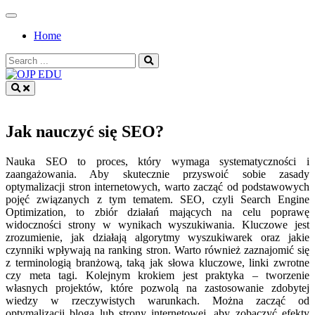
Skip
to
Home
content
Search
for:
OJP EDU
Jak nauczyć się SEO?
Nauka SEO to proces, który wymaga systematyczności i
zaangażowania. Aby skutecznie przyswoić sobie zasady
optymalizacji stron internetowych, warto zacząć od podstawowych
pojęć związanych z tym tematem. SEO, czyli Search Engine
Optimization, to zbiór działań mających na celu poprawę
widoczności strony w wynikach wyszukiwania. Kluczowe jest
zrozumienie, jak działają algorytmy wyszukiwarek oraz jakie
czynniki wpływają na ranking stron. Warto również zaznajomić się
z terminologią branżową, taką jak słowa kluczowe, linki zwrotne
czy meta tagi. Kolejnym krokiem jest praktyka – tworzenie
własnych projektów, które pozwolą na zastosowanie zdobytej
wiedzy w rzeczywistych warunkach. Można zacząć od
optymalizacji bloga lub strony internetowej, aby zobaczyć efekty