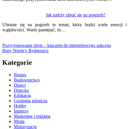
Jak należy ubrać się na pogrzeb?
Ubranie się na pogrzeb to temat, który budzi wiele emocji i
wątpliwości. Warto pamiętać, że…
Pozycjonowanie stron – kluczem do internetowego sukcesu
Busy Niemcy Bydgoszcz
Kategorie
Biznes
Budownictwo
Dzieci
Dziecko
Edukacja
Geologia górnicza
Hobby
Imprezy
Marketing i reklama
Moda
Motoryzacja