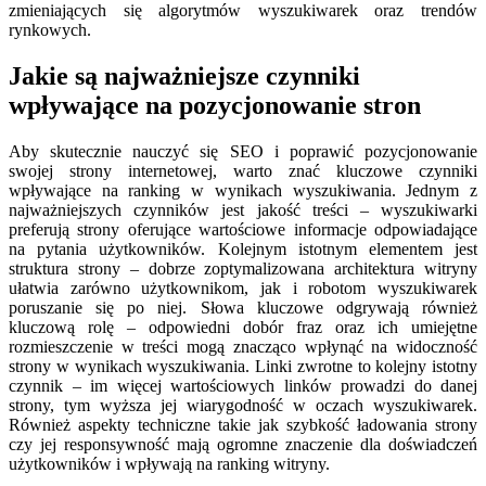
zmieniających się algorytmów wyszukiwarek oraz trendów
rynkowych.
Jakie są najważniejsze czynniki
wpływające na pozycjonowanie stron
Aby skutecznie nauczyć się SEO i poprawić pozycjonowanie
swojej strony internetowej, warto znać kluczowe czynniki
wpływające na ranking w wynikach wyszukiwania. Jednym z
najważniejszych czynników jest jakość treści – wyszukiwarki
preferują strony oferujące wartościowe informacje odpowiadające
na pytania użytkowników. Kolejnym istotnym elementem jest
struktura strony – dobrze zoptymalizowana architektura witryny
ułatwia zarówno użytkownikom, jak i robotom wyszukiwarek
poruszanie się po niej. Słowa kluczowe odgrywają również
kluczową rolę – odpowiedni dobór fraz oraz ich umiejętne
rozmieszczenie w treści mogą znacząco wpłynąć na widoczność
strony w wynikach wyszukiwania. Linki zwrotne to kolejny istotny
czynnik – im więcej wartościowych linków prowadzi do danej
strony, tym wyższa jej wiarygodność w oczach wyszukiwarek.
Również aspekty techniczne takie jak szybkość ładowania strony
czy jej responsywność mają ogromne znaczenie dla doświadczeń
użytkowników i wpływają na ranking witryny.