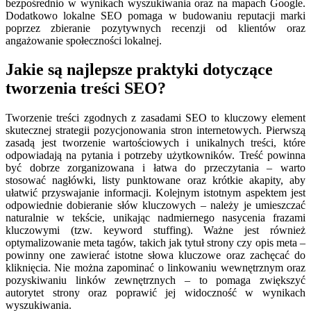
bezpośrednio w wynikach wyszukiwania oraz na mapach Google.
Dodatkowo lokalne SEO pomaga w budowaniu reputacji marki
poprzez zbieranie pozytywnych recenzji od klientów oraz
angażowanie społeczności lokalnej.
Jakie są najlepsze praktyki dotyczące
tworzenia treści SEO?
Tworzenie treści zgodnych z zasadami SEO to kluczowy element
skutecznej strategii pozycjonowania stron internetowych. Pierwszą
zasadą jest tworzenie wartościowych i unikalnych treści, które
odpowiadają na pytania i potrzeby użytkowników. Treść powinna
być dobrze zorganizowana i łatwa do przeczytania – warto
stosować nagłówki, listy punktowane oraz krótkie akapity, aby
ułatwić przyswajanie informacji. Kolejnym istotnym aspektem jest
odpowiednie dobieranie słów kluczowych – należy je umieszczać
naturalnie w tekście, unikając nadmiernego nasycenia frazami
kluczowymi (tzw. keyword stuffing). Ważne jest również
optymalizowanie meta tagów, takich jak tytuł strony czy opis meta –
powinny one zawierać istotne słowa kluczowe oraz zachęcać do
kliknięcia. Nie można zapominać o linkowaniu wewnętrznym oraz
pozyskiwaniu linków zewnętrznych – to pomaga zwiększyć
autorytet strony oraz poprawić jej widoczność w wynikach
wyszukiwania.