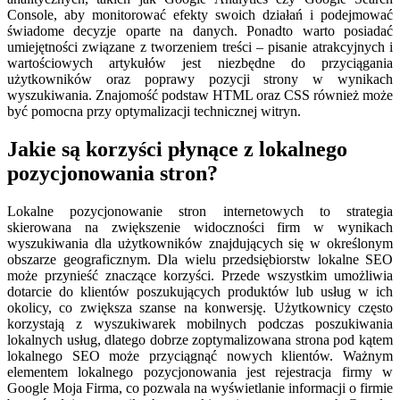
Console, aby monitorować efekty swoich działań i podejmować
świadome decyzje oparte na danych. Ponadto warto posiadać
umiejętności związane z tworzeniem treści – pisanie atrakcyjnych i
wartościowych artykułów jest niezbędne do przyciągania
użytkowników oraz poprawy pozycji strony w wynikach
wyszukiwania. Znajomość podstaw HTML oraz CSS również może
być pomocna przy optymalizacji technicznej witryn.
Jakie są korzyści płynące z lokalnego
pozycjonowania stron?
Lokalne pozycjonowanie stron internetowych to strategia
skierowana na zwiększenie widoczności firm w wynikach
wyszukiwania dla użytkowników znajdujących się w określonym
obszarze geograficznym. Dla wielu przedsiębiorstw lokalne SEO
może przynieść znaczące korzyści. Przede wszystkim umożliwia
dotarcie do klientów poszukujących produktów lub usług w ich
okolicy, co zwiększa szanse na konwersję. Użytkownicy często
korzystają z wyszukiwarek mobilnych podczas poszukiwania
lokalnych usług, dlatego dobrze zoptymalizowana strona pod kątem
lokalnego SEO może przyciągnąć nowych klientów. Ważnym
elementem lokalnego pozycjonowania jest rejestracja firmy w
Google Moja Firma, co pozwala na wyświetlanie informacji o firmie