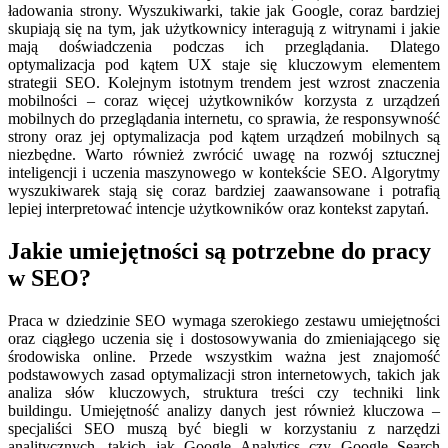
ładowania strony. Wyszukiwarki, takie jak Google, coraz bardziej
skupiają się na tym, jak użytkownicy interagują z witrynami i jakie
mają doświadczenia podczas ich przeglądania. Dlatego
optymalizacja pod kątem UX staje się kluczowym elementem
strategii SEO. Kolejnym istotnym trendem jest wzrost znaczenia
mobilności – coraz więcej użytkowników korzysta z urządzeń
mobilnych do przeglądania internetu, co sprawia, że responsywność
strony oraz jej optymalizacja pod kątem urządzeń mobilnych są
niezbędne. Warto również zwrócić uwagę na rozwój sztucznej
inteligencji i uczenia maszynowego w kontekście SEO. Algorytmy
wyszukiwarek stają się coraz bardziej zaawansowane i potrafią
lepiej interpretować intencje użytkowników oraz kontekst zapytań.
Jakie umiejętności są potrzebne do pracy
w SEO?
Praca w dziedzinie SEO wymaga szerokiego zestawu umiejętności
oraz ciągłego uczenia się i dostosowywania do zmieniającego się
środowiska online. Przede wszystkim ważna jest znajomość
podstawowych zasad optymalizacji stron internetowych, takich jak
analiza słów kluczowych, struktura treści czy techniki link
buildingu. Umiejętność analizy danych jest również kluczowa –
specjaliści SEO muszą być biegli w korzystaniu z narzędzi
analitycznych, takich jak Google Analytics czy Google Search