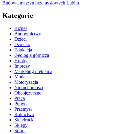
Budowa maszyn przemysłowych Lublin
Kategorie
Biznes
Budownictwo
Dzieci
Dziecko
Edukacja
Geologia górnicza
Hobby
Imprezy
Marketing i reklama
Moda
Motoryzacja
Nieruchomości
Obcojęzyczne
Praca
Prawo
Przemysł
Rolnictwo
Siebdruck
Sklepy
Sport