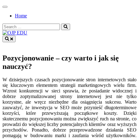
Skip
to
Home
content
Search
for:
OJP EDU
Pozycjonowanie – czy warto i jak się
nauczyć?
W dzisiejszych czasach pozycjonowanie stron internetowych stało
się kluczowym elementem strategii marketingowych wielu firm.
Wzrost konkurencji w sieci sprawia, że posiadanie widocznej i
dobrze zoptymalizowanej strony internetowej jest nie tylko
korzystne, ale wręcz niezbędne dla osiągnięcia sukcesu. Warto
zauważyć, że inwestycja w SEO może przynieść długoterminowe
korzyści, które przewyższają początkowe koszty. Dzięki
skutecznemu pozycjonowaniu można zwiększyć ruch na stronie, co
prowadzi do większej liczby potencjalnych klientów oraz wyższych
przychodów. Ponadto, dobrze przeprowadzone działania SEO
pomagają w budowaniu marki i zaufania wśród użytkowników.