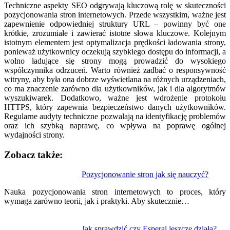
Techniczne aspekty SEO odgrywają kluczową rolę w skuteczności
pozycjonowania stron internetowych. Przede wszystkim, ważne jest
zapewnienie odpowiedniej struktury URL – powinny być one
krótkie, zrozumiałe i zawierać istotne słowa kluczowe. Kolejnym
istotnym elementem jest optymalizacja prędkości ładowania strony,
ponieważ użytkownicy oczekują szybkiego dostępu do informacji, a
wolno ładujące się strony mogą prowadzić do wysokiego
współczynnika odrzuceń. Warto również zadbać o responsywność
witryny, aby była ona dobrze wyświetlana na różnych urządzeniach,
co ma znaczenie zarówno dla użytkowników, jak i dla algorytmów
wyszukiwarek. Dodatkowo, ważne jest wdrożenie protokołu
HTTPS, który zapewnia bezpieczeństwo danych użytkowników.
Regularne audyty techniczne pozwalają na identyfikację problemów
oraz ich szybką naprawę, co wpływa na poprawę ogólnej
wydajności strony.
Zobacz także:
Nawigacja
Pozycjonowanie stron jak się nauczyć?
wpisu
Nauka pozycjonowania stron internetowych to proces, który
wymaga zarówno teorii, jak i praktyki. Aby skutecznie…
Jak sprawdzić czy Esperal jeszcze działa?