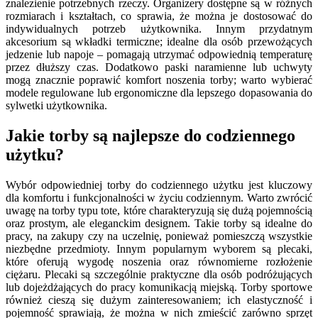
znalezienie potrzebnych rzeczy. Organizery dostępne są w różnych
rozmiarach i kształtach, co sprawia, że można je dostosować do
indywidualnych potrzeb użytkownika. Innym przydatnym
akcesorium są wkładki termiczne; idealne dla osób przewożących
jedzenie lub napoje – pomagają utrzymać odpowiednią temperaturę
przez dłuższy czas. Dodatkowo paski naramienne lub uchwyty
mogą znacznie poprawić komfort noszenia torby; warto wybierać
modele regulowane lub ergonomiczne dla lepszego dopasowania do
sylwetki użytkownika.
Jakie torby są najlepsze do codziennego
użytku?
Wybór odpowiedniej torby do codziennego użytku jest kluczowy
dla komfortu i funkcjonalności w życiu codziennym. Warto zwrócić
uwagę na torby typu tote, które charakteryzują się dużą pojemnością
oraz prostym, ale eleganckim designem. Takie torby są idealne do
pracy, na zakupy czy na uczelnię, ponieważ pomieszczą wszystkie
niezbędne przedmioty. Innym popularnym wyborem są plecaki,
które oferują wygodę noszenia oraz równomierne rozłożenie
ciężaru. Plecaki są szczególnie praktyczne dla osób podróżujących
lub dojeżdżających do pracy komunikacją miejską. Torby sportowe
również cieszą się dużym zainteresowaniem; ich elastyczność i
pojemność sprawiają, że można w nich zmieścić zarówno sprzęt