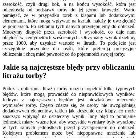
szerokość, czyli drugi bok, a na końcu wysokość, która jest
odległością od podstawy torby do jej górnej krawędzi. Warto
pamiętać, że w przypadku toreb z klapami lub dodatkowymi
elementami, które mogą wpływać na kształt, należy je uwzględnić
w pomiarach. Po zebraniu tych danych przystępujemy do obliczeń.
Mnożymy długość przez szerokość i wysokość, co daje nam
objętość w centymetrach sześciennych. Otrzymany wynik dzielimy
przez 1000, aby uzyskać wartość w litrach. To podejście jest
szczególnie przydatne dla osób, które preferują precyzyjne
obliczenia i chcą mieć pewność co do pojemności swojej torby.
Jakie są najczęstsze błędy przy obliczaniu
litrażu torby?
Podczas obliczania litrażu torby można popełnić kilka typowych
błędów, które mogą prowadzić do nieprawidłowych wyników.
Jednym z najczęstszych błędów jest niewłaściwe mierzenie
wymiarów torby. Często zdarza się, że osoby nie uwzględniają
dodatkowych elementów, takich jak kieszenie czy klapy, co może
znacząco wpłynąć na ostateczny wynik. Inny błąd to pomijanie
jednostek miary; ważne jest, aby wszystkie wymiary były wyrażone
w tych samych jednostkach przed przystąpieniem do obliczeń.
Kolejnym problemem może być niepoprawne mnożenie lub