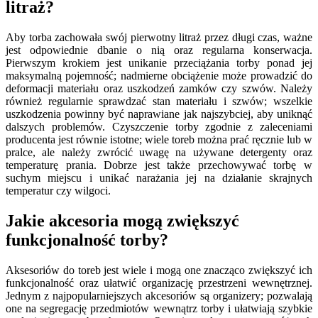
litraż?
Aby torba zachowała swój pierwotny litraż przez długi czas, ważne
jest odpowiednie dbanie o nią oraz regularna konserwacja.
Pierwszym krokiem jest unikanie przeciążania torby ponad jej
maksymalną pojemność; nadmierne obciążenie może prowadzić do
deformacji materiału oraz uszkodzeń zamków czy szwów. Należy
również regularnie sprawdzać stan materiału i szwów; wszelkie
uszkodzenia powinny być naprawiane jak najszybciej, aby uniknąć
dalszych problemów. Czyszczenie torby zgodnie z zaleceniami
producenta jest równie istotne; wiele toreb można prać ręcznie lub w
pralce, ale należy zwrócić uwagę na używane detergenty oraz
temperaturę prania. Dobrze jest także przechowywać torbę w
suchym miejscu i unikać narażania jej na działanie skrajnych
temperatur czy wilgoci.
Jakie akcesoria mogą zwiększyć
funkcjonalność torby?
Aksesoriów do toreb jest wiele i mogą one znacząco zwiększyć ich
funkcjonalność oraz ułatwić organizację przestrzeni wewnętrznej.
Jednym z najpopularniejszych akcesoriów są organizery; pozwalają
one na segregację przedmiotów wewnątrz torby i ułatwiają szybkie