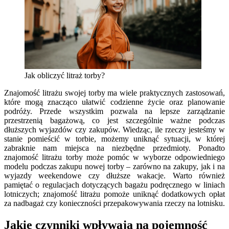
Jak obliczyć litraż torby?
Znajomość litrażu swojej torby ma wiele praktycznych zastosowań,
które mogą znacząco ułatwić codzienne życie oraz planowanie
podróży. Przede wszystkim pozwala na lepsze zarządzanie
przestrzenią bagażową, co jest szczególnie ważne podczas
dłuższych wyjazdów czy zakupów. Wiedząc, ile rzeczy jesteśmy w
stanie pomieścić w torbie, możemy uniknąć sytuacji, w której
zabraknie nam miejsca na niezbędne przedmioty. Ponadto
znajomość litrażu torby może pomóc w wyborze odpowiedniego
modelu podczas zakupu nowej torby – zarówno na zakupy, jak i na
wyjazdy weekendowe czy dłuższe wakacje. Warto również
pamiętać o regulacjach dotyczących bagażu podręcznego w liniach
lotniczych; znajomość litrażu pomoże uniknąć dodatkowych opłat
za nadbagaż czy konieczności przepakowywania rzeczy na lotnisku.
Jakie czynniki wpływają na pojemność