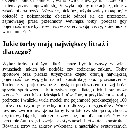
dzielenie podczas obliczeń; warto zwrócić uwagę na każdy krok
matematyczny i upewnić się, że wykonujemy operacje zgodnie z
zasadami arytmetyki. Wreszcie, niektórzy użytkownicy mogą mylić
objętość z pojemnością; objętość odnosi się do przestrzeni
zajmowanej przez przedmioty wewnątrz torby, podczas gdy
pojemność może być również związana z wagą rzeczy, które można
w niej umieścić.
Jakie torby mają największy litraż i
dlaczego?
Wybór torby o dużym litrażu może być kluczowy w wielu
sytuacjach, takich jak podróże czy codzienne zakupy. Torby
sportowe oraz plecaki turystyczne często oferują największą
pojemność ze względu na ich konstrukcję oraz przeznaczenie.
Torby te są projektowane z myślą o pomieszczeniu dużej ilości
sprzętu sportowego lub turystycznego, dlatego ich litraż może
wynosić nawet kilka dziesiątek litrów. Innym przykładem są torby
podróżne i walizki; wiele modeli ma pojemność przekraczającą 100
litrów, co czyni je idealnymi do dłuższych wyjazdów. Warto
również zwrócić uwagę na torby typu tote czy shopperki; chociaż
często wydają się mniejsze z zewnątrz, potrafią pomieścić wiele
przedmiotów dzięki swojej elastyczności i otwartej konstrukcji.
Również torby na zakupy wykonane z materiałów syntetycznych