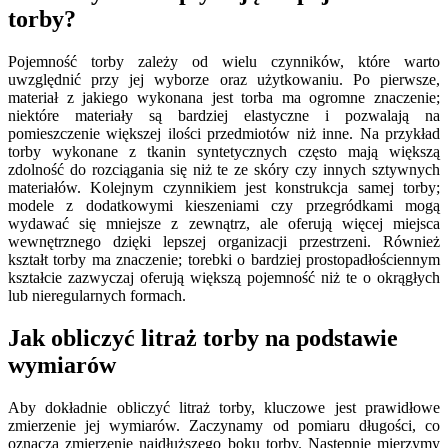
torby?
Pojemność torby zależy od wielu czynników, które warto
uwzględnić przy jej wyborze oraz użytkowaniu. Po pierwsze,
materiał z jakiego wykonana jest torba ma ogromne znaczenie;
niektóre materiały są bardziej elastyczne i pozwalają na
pomieszczenie większej ilości przedmiotów niż inne. Na przykład
torby wykonane z tkanin syntetycznych często mają większą
zdolność do rozciągania się niż te ze skóry czy innych sztywnych
materiałów. Kolejnym czynnikiem jest konstrukcja samej torby;
modele z dodatkowymi kieszeniami czy przegródkami mogą
wydawać się mniejsze z zewnątrz, ale oferują więcej miejsca
wewnętrznego dzięki lepszej organizacji przestrzeni. Również
kształt torby ma znaczenie; torebki o bardziej prostopadłościennym
kształcie zazwyczaj oferują większą pojemność niż te o okrągłych
lub nieregularnych formach.
Jak obliczyć litraż torby na podstawie
wymiarów
Aby dokładnie obliczyć litraż torby, kluczowe jest prawidłowe
zmierzenie jej wymiarów. Zaczynamy od pomiaru długości, co
oznacza zmierzenie najdłuższego boku torby. Następnie mierzymy