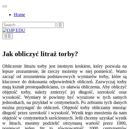
Skip
to
Home
content
Search
for:
OJP EDU
Jak obliczyć litraż torby?
Obliczenie litrażu torby jest istotnym krokiem, który pozwala na
lepsze zrozumienie, ile rzeczy możemy w niej pomieścić. Warto
zacząć od zrozumienia podstawowych wymiarów torby, które są
kluczowe do dokonania odpowiednich obliczeń. Zazwyczaj torby
mają kształt prostopadłościanu, co ułatwia obliczenia. Aby obliczyć
objętość torby, należy zmierzyć jej długość, szerokość oraz
wysokość. Wymiary te powinny być wyrażone w tych samych
jednostkach, na przykład w centymetrach. Po zebraniu tych danych
można przystąpić do obliczeń. Objętość torby obliczamy mnożąc
długość przez szerokość i wysokość. Wynik tego mnożenia da nam
objętość w centymetrach sześciennych. Jeśli chcemy uzyskać wynik
w litrach, musimy podzielić otrzymaną wartość przez 1000,
ponieważ jeden litr to równowartość 1000 centymetrów