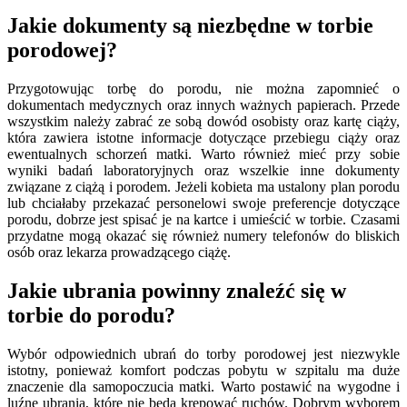
Jakie dokumenty są niezbędne w torbie
porodowej?
Przygotowując torbę do porodu, nie można zapomnieć o
dokumentach medycznych oraz innych ważnych papierach. Przede
wszystkim należy zabrać ze sobą dowód osobisty oraz kartę ciąży,
która zawiera istotne informacje dotyczące przebiegu ciąży oraz
ewentualnych schorzeń matki. Warto również mieć przy sobie
wyniki badań laboratoryjnych oraz wszelkie inne dokumenty
związane z ciążą i porodem. Jeżeli kobieta ma ustalony plan porodu
lub chciałaby przekazać personelowi swoje preferencje dotyczące
porodu, dobrze jest spisać je na kartce i umieścić w torbie. Czasami
przydatne mogą okazać się również numery telefonów do bliskich
osób oraz lekarza prowadzącego ciążę.
Jakie ubrania powinny znaleźć się w
torbie do porodu?
Wybór odpowiednich ubrań do torby porodowej jest niezwykle
istotny, ponieważ komfort podczas pobytu w szpitalu ma duże
znaczenie dla samopoczucia matki. Warto postawić na wygodne i
luźne ubrania, które nie będą krępować ruchów. Dobrym wyborem