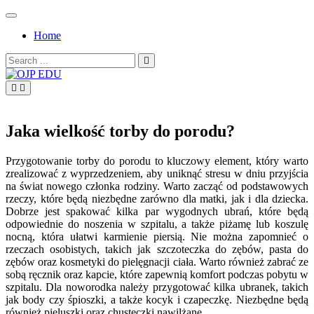
Skip
to
Home
content
Search
for:
OJP EDU
Jaka wielkość torby do porodu?
Przygotowanie torby do porodu to kluczowy element, który warto
zrealizować z wyprzedzeniem, aby uniknąć stresu w dniu przyjścia
na świat nowego członka rodziny. Warto zacząć od podstawowych
rzeczy, które będą niezbędne zarówno dla matki, jak i dla dziecka.
Dobrze jest spakować kilka par wygodnych ubrań, które będą
odpowiednie do noszenia w szpitalu, a także piżamę lub koszulę
nocną, która ułatwi karmienie piersią. Nie można zapomnieć o
rzeczach osobistych, takich jak szczoteczka do zębów, pasta do
zębów oraz kosmetyki do pielęgnacji ciała. Warto również zabrać ze
sobą ręcznik oraz kapcie, które zapewnią komfort podczas pobytu w
szpitalu. Dla noworodka należy przygotować kilka ubranek, takich
jak body czy śpioszki, a także kocyk i czapeczkę. Niezbędne będą
również pieluszki oraz chusteczki nawilżane.