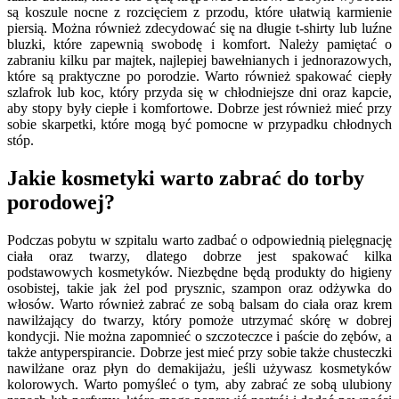
są koszule nocne z rozcięciem z przodu, które ułatwią karmienie
piersią. Można również zdecydować się na długie t-shirty lub luźne
bluzki, które zapewnią swobodę i komfort. Należy pamiętać o
zabraniu kilku par majtek, najlepiej bawełnianych i jednorazowych,
które są praktyczne po porodzie. Warto również spakować ciepły
szlafrok lub koc, który przyda się w chłodniejsze dni oraz kapcie,
aby stopy były ciepłe i komfortowe. Dobrze jest również mieć przy
sobie skarpetki, które mogą być pomocne w przypadku chłodnych
stóp.
Jakie kosmetyki warto zabrać do torby
porodowej?
Podczas pobytu w szpitalu warto zadbać o odpowiednią pielęgnację
ciała oraz twarzy, dlatego dobrze jest spakować kilka
podstawowych kosmetyków. Niezbędne będą produkty do higieny
osobistej, takie jak żel pod prysznic, szampon oraz odżywka do
włosów. Warto również zabrać ze sobą balsam do ciała oraz krem
nawilżający do twarzy, który pomoże utrzymać skórę w dobrej
kondycji. Nie można zapomnieć o szczoteczce i paście do zębów, a
także antyperspirancie. Dobrze jest mieć przy sobie także chusteczki
nawilżane oraz płyn do demakijażu, jeśli używasz kosmetyków
kolorowych. Warto pomyśleć o tym, aby zabrać ze sobą ulubiony