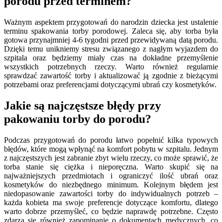
porodu przed terminem?
Ważnym aspektem przygotowań do narodzin dziecka jest ustalenie
terminu spakowania torby porodowej. Zaleca się, aby torba była
gotowa przynajmniej 4-6 tygodni przed przewidywaną datą porodu.
Dzięki temu unikniemy stresu związanego z nagłym wyjazdem do
szpitala oraz będziemy miały czas na dokładne przemyślenie
wszystkich potrzebnych rzeczy. Warto również regularnie
sprawdzać zawartość torby i aktualizować ją zgodnie z bieżącymi
potrzebami oraz preferencjami dotyczącymi ubrań czy kosmetyków.
Jakie są najczęstsze błędy przy
pakowaniu torby do porodu?
Podczas przygotowań do porodu łatwo popełnić kilka typowych
błędów, które mogą wpłynąć na komfort pobytu w szpitalu. Jednym
z najczęstszych jest zabranie zbyt wielu rzeczy, co może sprawić, że
torba stanie się ciężka i nieporęczna. Warto skupić się na
najważniejszych przedmiotach i ograniczyć ilość ubrań oraz
kosmetyków do niezbędnego minimum. Kolejnym błędem jest
niedopasowanie zawartości torby do indywidualnych potrzeb –
każda kobieta ma swoje preferencje dotyczące komfortu, dlatego
warto dobrze przemyśleć, co będzie naprawdę potrzebne. Często
zdarza się również zapominanie o dokumentach medycznych, co