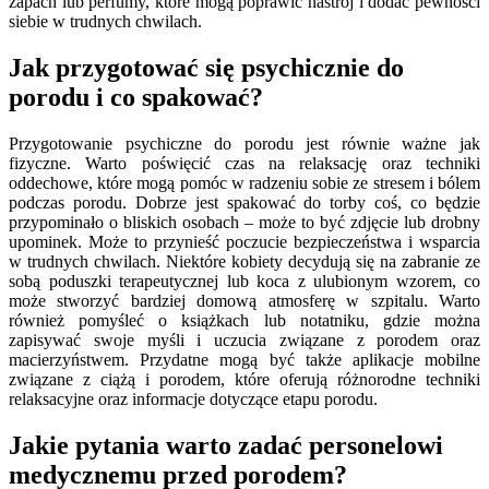
zapach lub perfumy, które mogą poprawić nastrój i dodać pewności
siebie w trudnych chwilach.
Jak przygotować się psychicznie do
porodu i co spakować?
Przygotowanie psychiczne do porodu jest równie ważne jak
fizyczne. Warto poświęcić czas na relaksację oraz techniki
oddechowe, które mogą pomóc w radzeniu sobie ze stresem i bólem
podczas porodu. Dobrze jest spakować do torby coś, co będzie
przypominało o bliskich osobach – może to być zdjęcie lub drobny
upominek. Może to przynieść poczucie bezpieczeństwa i wsparcia
w trudnych chwilach. Niektóre kobiety decydują się na zabranie ze
sobą poduszki terapeutycznej lub koca z ulubionym wzorem, co
może stworzyć bardziej domową atmosferę w szpitalu. Warto
również pomyśleć o książkach lub notatniku, gdzie można
zapisywać swoje myśli i uczucia związane z porodem oraz
macierzyństwem. Przydatne mogą być także aplikacje mobilne
związane z ciążą i porodem, które oferują różnorodne techniki
relaksacyjne oraz informacje dotyczące etapu porodu.
Jakie pytania warto zadać personelowi
medycznemu przed porodem?