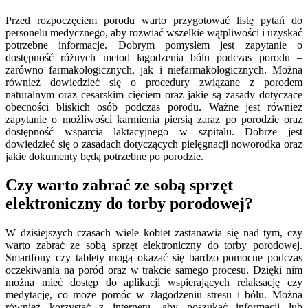
Przed rozpoczęciem porodu warto przygotować listę pytań do
personelu medycznego, aby rozwiać wszelkie wątpliwości i uzyskać
potrzebne informacje. Dobrym pomysłem jest zapytanie o
dostępność różnych metod łagodzenia bólu podczas porodu –
zarówno farmakologicznych, jak i niefarmakologicznych. Można
również dowiedzieć się o procedury związane z porodem
naturalnym oraz cesarskim cięciem oraz jakie są zasady dotyczące
obecności bliskich osób podczas porodu. Ważne jest również
zapytanie o możliwości karmienia piersią zaraz po porodzie oraz
dostępność wsparcia laktacyjnego w szpitalu. Dobrze jest
dowiedzieć się o zasadach dotyczących pielęgnacji noworodka oraz
jakie dokumenty będą potrzebne po porodzie.
Czy warto zabrać ze sobą sprzęt
elektroniczny do torby porodowej?
W dzisiejszych czasach wiele kobiet zastanawia się nad tym, czy
warto zabrać ze sobą sprzęt elektroniczny do torby porodowej.
Smartfony czy tablety mogą okazać się bardzo pomocne podczas
oczekiwania na poród oraz w trakcie samego procesu. Dzięki nim
można mieć dostęp do aplikacji wspierających relaksację czy
medytację, co może pomóc w złagodzeniu stresu i bólu. Można
również korzystać z internetu, aby poszukać informacji lub