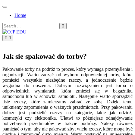
Skip
to
Home
content
Search
for:
OJP EDU
Jak sie spakować do torby?
Pakowanie torby na podróż to proces, który wymaga przemyślenia i
organizacji. Warto zacząć od wyboru odpowiedniej torby, która
pomieści wszystkie niezbędne rzeczy, a jednocześnie będzie
wygodna do noszenia. Dobrym rozwiązaniem jest torba o
odpowiednich wymiarach, która zmieści się w bagażniku
samochodu lub w schowku samolotu. Następnie warto sporządzić
listę rzeczy, które zamierzamy zabrać ze sobą. Dzięki temu
unikniemy zapomnienia o ważnych przedmiotach. Przy pakowaniu
dobrze jest podzielić rzeczy na kategorie, takie jak odzież,
kosmetyki czy elektronika. Ułatwi to późniejsze odnajdywanie
potrzebnych przedmiotów w trakcie podróży. Należy również
pamiętać o tym, aby nie pakować zbyt wielu rzeczy, które mogą być
ciężkie i zajmować dużo miejsca. Warto postawić na uniwersalne