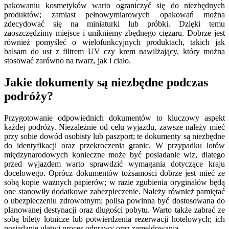
pakowaniu kosmetyków warto ograniczyć się do niezbędnych
produktów; zamiast pełnowymiarowych opakowań można
zdecydować się na miniaturki lub próbki. Dzięki temu
zaoszczędzimy miejsce i unikniemy zbędnego ciężaru. Dobrze jest
również pomyśleć o wielofunkcyjnych produktach, takich jak
balsam do ust z filtrem UV czy krem nawilżający, który można
stosować zarówno na twarz, jak i ciało.
Jakie dokumenty są niezbędne podczas
podróży?
Przygotowanie odpowiednich dokumentów to kluczowy aspekt
każdej podróży. Niezależnie od celu wyjazdu, zawsze należy mieć
przy sobie dowód osobisty lub paszport; te dokumenty są niezbędne
do identyfikacji oraz przekroczenia granic. W przypadku lotów
międzynarodowych konieczne może być posiadanie wiz, dlatego
przed wyjazdem warto sprawdzić wymagania dotyczące kraju
docelowego. Oprócz dokumentów tożsamości dobrze jest mieć ze
sobą kopie ważnych papierów; w razie zgubienia oryginałów będą
one stanowiły dodatkowe zabezpieczenie. Należy również pamiętać
o ubezpieczeniu zdrowotnym; polisa powinna być dostosowana do
planowanej destynacji oraz długości pobytu. Warto także zabrać ze
sobą bilety lotnicze lub potwierdzenia rezerwacji hotelowych; ich
posiadanie ułatwi proces odprawy oraz zameldowania.