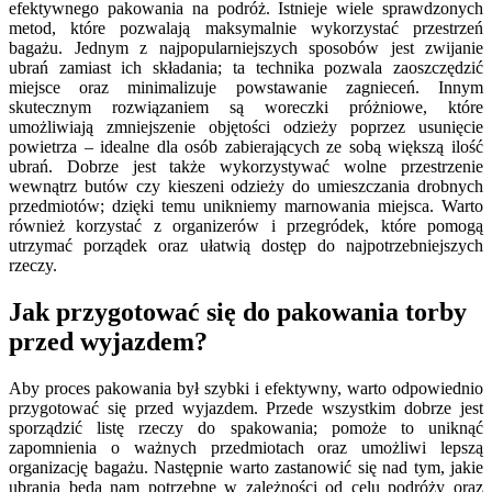
efektywnego pakowania na podróż. Istnieje wiele sprawdzonych
metod, które pozwalają maksymalnie wykorzystać przestrzeń
bagażu. Jednym z najpopularniejszych sposobów jest zwijanie
ubrań zamiast ich składania; ta technika pozwala zaoszczędzić
miejsce oraz minimalizuje powstawanie zagnieceń. Innym
skutecznym rozwiązaniem są woreczki próżniowe, które
umożliwiają zmniejszenie objętości odzieży poprzez usunięcie
powietrza – idealne dla osób zabierających ze sobą większą ilość
ubrań. Dobrze jest także wykorzystywać wolne przestrzenie
wewnątrz butów czy kieszeni odzieży do umieszczania drobnych
przedmiotów; dzięki temu unikniemy marnowania miejsca. Warto
również korzystać z organizerów i przegródek, które pomogą
utrzymać porządek oraz ułatwią dostęp do najpotrzebniejszych
rzeczy.
Jak przygotować się do pakowania torby
przed wyjazdem?
Aby proces pakowania był szybki i efektywny, warto odpowiednio
przygotować się przed wyjazdem. Przede wszystkim dobrze jest
sporządzić listę rzeczy do spakowania; pomoże to uniknąć
zapomnienia o ważnych przedmiotach oraz umożliwi lepszą
organizację bagażu. Następnie warto zastanowić się nad tym, jakie
ubrania będą nam potrzebne w zależności od celu podróży oraz