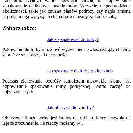
transportu. Dlatego warto poświęcić chwilę na odpowiednie
zapakowanie delikatnych przedmiotów. Wreszcie, nieprzewidziane
okoliczności, takie jak zmiana planów podróży czy nagła zmiana
pogody, mogą wpłynąć na to, co powinniśmy zabrać ze sobą.
Zobacz także:
Nawigacja
Jak się spakować do torby?
wpisu
Pakowanie do torby może być wyzwaniem, zwłaszcza gdy chcemy
zabrać ze sobą wszystko, co może…
Co spakować do torby podręcznej?
Podczas planowania podróży samolotem niezwykle istotne jest
odpowiednie spakowanie torby podręcznej. Warto zacząć od
najważniejszych…
Jak obliczyć litraż torby?
Obliczenie litrażu torby jest istotnym krokiem, który pozwala na
lepsze zrozumienie, ile rzeczy możemy w…