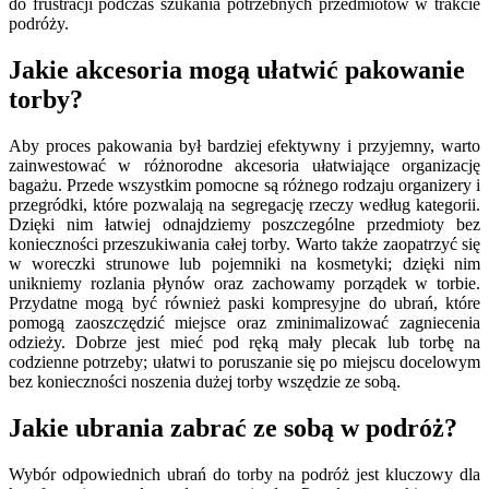
do frustracji podczas szukania potrzebnych przedmiotów w trakcie
podróży.
Jakie akcesoria mogą ułatwić pakowanie
torby?
Aby proces pakowania był bardziej efektywny i przyjemny, warto
zainwestować w różnorodne akcesoria ułatwiające organizację
bagażu. Przede wszystkim pomocne są różnego rodzaju organizery i
przegródki, które pozwalają na segregację rzeczy według kategorii.
Dzięki nim łatwiej odnajdziemy poszczególne przedmioty bez
konieczności przeszukiwania całej torby. Warto także zaopatrzyć się
w woreczki strunowe lub pojemniki na kosmetyki; dzięki nim
unikniemy rozlania płynów oraz zachowamy porządek w torbie.
Przydatne mogą być również paski kompresyjne do ubrań, które
pomogą zaoszczędzić miejsce oraz zminimalizować zagniecenia
odzieży. Dobrze jest mieć pod ręką mały plecak lub torbę na
codzienne potrzeby; ułatwi to poruszanie się po miejscu docelowym
bez konieczności noszenia dużej torby wszędzie ze sobą.
Jakie ubrania zabrać ze sobą w podróż?
Wybór odpowiednich ubrań do torby na podróż jest kluczowy dla