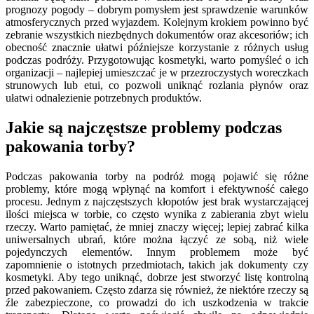
prognozy pogody – dobrym pomysłem jest sprawdzenie warunków
atmosferycznych przed wyjazdem. Kolejnym krokiem powinno być
zebranie wszystkich niezbędnych dokumentów oraz akcesoriów; ich
obecność znacznie ułatwi późniejsze korzystanie z różnych usług
podczas podróży. Przygotowując kosmetyki, warto pomyśleć o ich
organizacji – najlepiej umieszczać je w przezroczystych woreczkach
strunowych lub etui, co pozwoli uniknąć rozlania płynów oraz
ułatwi odnalezienie potrzebnych produktów.
Jakie są najczęstsze problemy podczas
pakowania torby?
Podczas pakowania torby na podróż mogą pojawić się różne
problemy, które mogą wpłynąć na komfort i efektywność całego
procesu. Jednym z najczęstszych kłopotów jest brak wystarczającej
ilości miejsca w torbie, co często wynika z zabierania zbyt wielu
rzeczy. Warto pamiętać, że mniej znaczy więcej; lepiej zabrać kilka
uniwersalnych ubrań, które można łączyć ze sobą, niż wiele
pojedynczych elementów. Innym problemem może być
zapomnienie o istotnych przedmiotach, takich jak dokumenty czy
kosmetyki. Aby tego uniknąć, dobrze jest stworzyć listę kontrolną
przed pakowaniem. Często zdarza się również, że niektóre rzeczy są
źle zabezpieczone, co prowadzi do ich uszkodzenia w trakcie