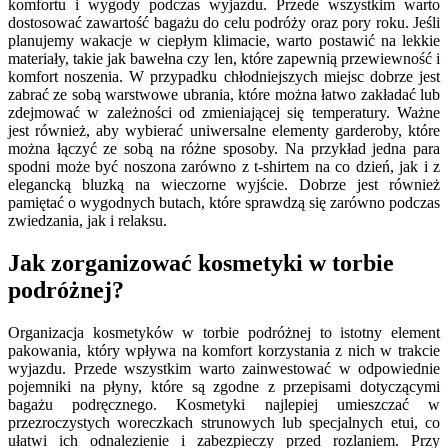
komfortu i wygody podczas wyjazdu. Przede wszystkim warto
dostosować zawartość bagażu do celu podróży oraz pory roku. Jeśli
planujemy wakacje w ciepłym klimacie, warto postawić na lekkie
materiały, takie jak bawełna czy len, które zapewnią przewiewność i
komfort noszenia. W przypadku chłodniejszych miejsc dobrze jest
zabrać ze sobą warstwowe ubrania, które można łatwo zakładać lub
zdejmować w zależności od zmieniającej się temperatury. Ważne
jest również, aby wybierać uniwersalne elementy garderoby, które
można łączyć ze sobą na różne sposoby. Na przykład jedna para
spodni może być noszona zarówno z t-shirtem na co dzień, jak i z
elegancką bluzką na wieczorne wyjście. Dobrze jest również
pamiętać o wygodnych butach, które sprawdzą się zarówno podczas
zwiedzania, jak i relaksu.
Jak zorganizować kosmetyki w torbie
podróżnej?
Organizacja kosmetyków w torbie podróżnej to istotny element
pakowania, który wpływa na komfort korzystania z nich w trakcie
wyjazdu. Przede wszystkim warto zainwestować w odpowiednie
pojemniki na płyny, które są zgodne z przepisami dotyczącymi
bagażu podręcznego. Kosmetyki najlepiej umieszczać w
przezroczystych woreczkach strunowych lub specjalnych etui, co
ułatwi ich odnalezienie i zabezpieczy przed rozlaniem. Przy